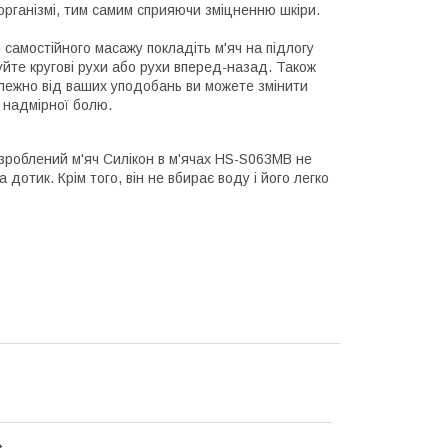
організмі, тим самим сприяючи зміцненню шкіри.
самостійного масажу покладіть м'яч на підлогу
уйте кругові рухи або рухи вперед-назад. Також
алежно від ваших уподобань ви можете змінити
в надмірної болю.
о зроблений м'яч Силікон в м'ячах HS-S063MB не
 дотик. Крім того, він не вбирає воду і його легко