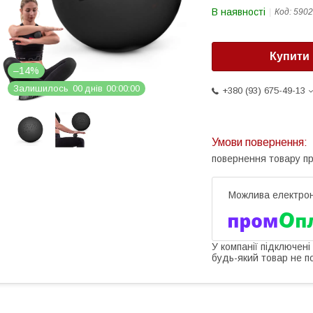
В наявності
Код:
5902
Купити
–14%
Залишилось
0
0
днів
0
0
0
0
0
0
+380 (93) 675-49-13
повернення товару п
У компанії підключені
будь-який товар не п