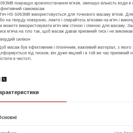
063MB покращує кровопостачання м'язів, зменшує кількість води в 
фективний самомасаж
'яч HS-S063MB використовується для точкового масажу м'язів. Для 
бо на тверду поверхню, ляжте і спирайтесь м'язами на м'яч і викон
и можете використовувати м'яч між стіною і спиною для масажу. З
иск м'яча на тіло так, щоб масаж давав приємний тиск і не виклика
вердий силікон
об масаж був ефективним і гігієнічним, важливий матеріал, з яког
еформується під тиском, він дуже міцний і в той же час приємний на
істити в чистоті.
арактеристики
Основні