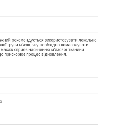
ажний рекомендується використовувати локально
вої групи м'язів, яку необхідно помасажувати.
 масаж сприяє насиченню м'язової тканини
що прискорює процес відновлення.
а