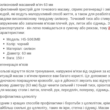
иліконовий масажний м'яч 63 мм
фективний пристрій для точкового масажу, сприяє регенерації і зм
юдей, які ведуть малорухливий спосіб життя, а також для реабіліт
авдяки високоякісному твердому силікону. Точковий тиск або сти
апруженим або запаленим м'язам плечей, рук, литок або сідниць. 
ранспортувати - він легко поміщається в сумочку або рюкзак, тому
арактеристики:
Модель: HS-S063MB
Колір: чорний
Матеріал: силікон
Діаметр: 63 мм
Вага: 150 г
егенерація м'язів
ольові відчуття після тренування, напружені м'язи від сидіння за 
итуацій масаж з м'ячем принесе вам багато користі. Це допоможе зн
дночасно покращуючи кровообіг, що в дійсності змусить вас відч
воєму діаметру (63 мм) буде чинити сильний і точний тиск, орієнтов
ля масажу стопи і литок, плечей, рук, передпліч, попереку, сідниць.
рофілактика целюліту
дним з кращих способів профілактики і боротьби з целюлітом, крім ф
айбільш схильні до целюліту, таких як ікри, стегна і сідниці. Маса