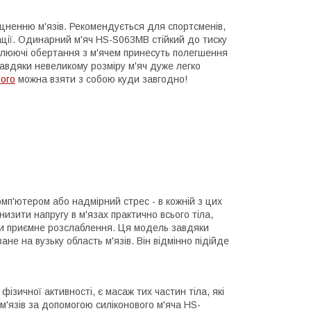
іцненню м'язів. Рекомендується для спортсменів,
ації. Одинарний м'яч HS-S063MB стійкий до тиску
мулюючі обертання з м'ячем принесуть полегшення
Завдяки невеликому розміру м'яч дуже легко
його
можна взяти з собою куди завгодно!
комп'ютером або надмірний стрес - в кожній з цих
изити напругу в м'язах практично всього тіла,
ути приємне розслаблення. Ця модель завдяки
ане на вузьку область м'язів. Він відмінно підійде
ізичної активності, є масаж тих частин тіла, які
ж м'язів за допомогою силіконового м'яча HS-