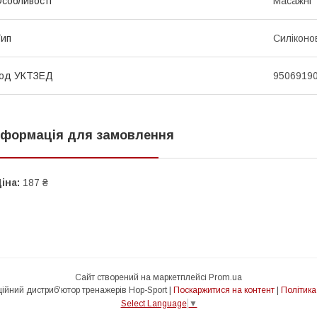
собливості
Масажні
ип
Силіконо
код УКТЗЕД
9506919
нформація для замовлення
іна:
187 ₴
Сайт створений на маркетплейсі
Prom.ua
🦾 HS Sport - Офіційний дистриб'ютор тренажерів Hop-Sport |
Поскаржитися на контент
|
Політика
Select Language
▼