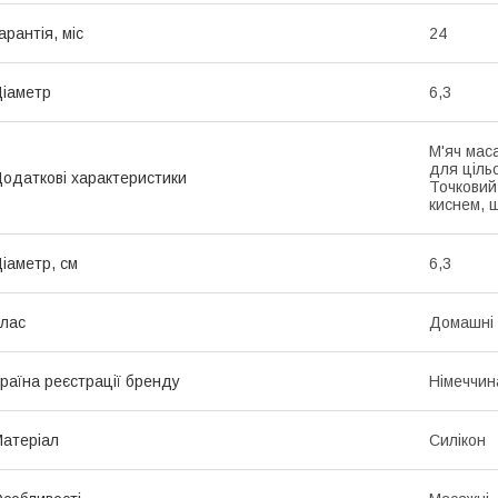
арантія, міс
24
іаметр
6,3
М'яч мас
для цільо
одаткові характеристики
Точковий
киснем, 
іаметр, см
6,3
лас
Домашні
раїна реєстрації бренду
Німеччин
атеріал
Силікон