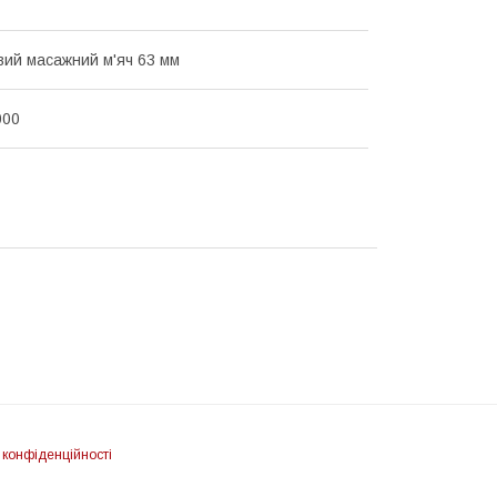
вий масажний м'яч 63 мм
000
 конфіденційності