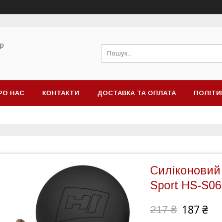
ор
РО НАС
КОНТАКТИ
ДОСТАВКА ТА ОПЛАТА
ПОЛІТИ
Силіконовий
Sport HS-S0
187 ₴
217 ₴