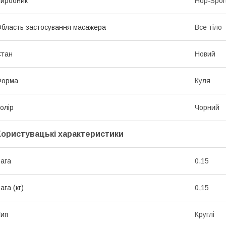
иробник
Hop-Spor
бласть застосування масажера
Все тіло
Стан
Новий
Форма
Куля
олір
Чорний
Користувацькі характеристики
ага
0.15
ага (кг)
0,15
ип
Круглі