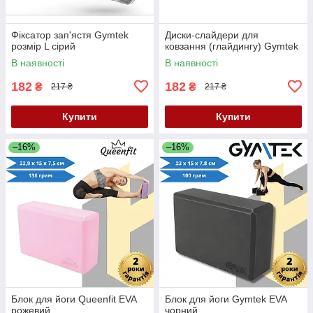
Фіксатор зап'ястя Gymtek
Диски-слайдери для
розмір L сірий
ковзання (глайдингу) Gymtek
В наявності
В наявності
182
182
₴
₴
217 ₴
217 ₴
Купити
Купити
–16%
–16%
Блок для йоги Queenfit EVA
Блок для йоги Gymtek EVA
рожевий
чорний