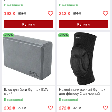
В наявності
В наявності
192
212
₴
₴
228 ₴
251 ₴
Купити
Купити
–15%
–15%
Блок для йоги Gymtek EVA
Наколінники захисні Gymtek
сірий
для фітнесу 2 шт чорний
В наявності
В наявності
232
272
₴
₴
274 ₴
320 ₴