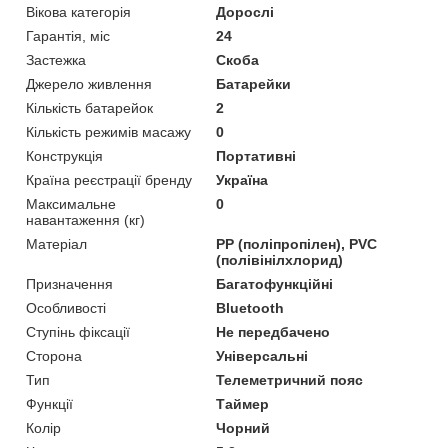
Вікова категорія
Дорослі
Гарантія, міс
24
Застежка
Скоба
Джерело живлення
Батарейки
Кількість батарейок
2
Кількість режимів масажу
0
Конструкція
Портативні
Країна реєстрації бренду
Україна
Максимальне
0
навантаження (кг)
Матеріал
PP (поліпропілен), PVC
(полівінілхлорид)
Призначення
Багатофункційні
Особливості
Bluetooth
Ступінь фіксації
Не передбачено
Сторона
Універсальні
Тип
Телеметричний пояс
Функції
Таймер
Колір
Чорний