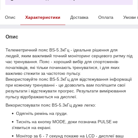
Опис
Характеристики
Доставка
Оплата
Умови 
Опис
Телеметричний пояс BS-5.3кГц - ідеальне рішення для
людей, яким важливий точний моніторинг серцевого ритму під
час тренування. Пояс - хороший вибір для спортсменів-
початківців, які тільки починають тренуватися, і для яких
важливо стежити за частотою пульсу.
Використовуйте пояс BS-5.3кГц для відстежування інформації
при кожному тренуванні - це дозволить вам поліпшити свої
результати і відстежувати прогрес. Результати вимірювання
пульсу відображаються на дисплеї.
Використовувати пояс BS-5.3кГц дуже легко:
Одягніть ремінь на груди.
Тисніть на кнопку MODE, доки позначка PULSE не
з'явиться на екрані.
Монітор за 6 - 7 секунд покаже на LCD - дисплеї ваш