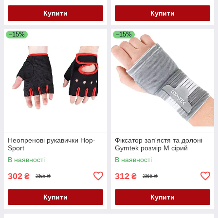
Купити
Купити
–15%
–15%
Неопренові рукавички Hop-
Фіксатор зап'ястя та долоні
Sport
Gymtek розмір М сірий
В наявності
В наявності
302
312
₴
₴
355 ₴
366 ₴
Купити
Купити