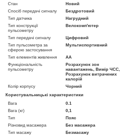
Стан
Новий
Спосіб передачі сигналу
Бездротовий
Тип датчика
Нагрудний
Тип конструкції
Велокомп'ютер
пульсометру
Тип передачі сигналу
Цифровий
Тип пульсометра за
Мультиспортивний
сферою застосування
Тип елементів живлення
AA
Функціональність
Розрахунок зон
пульсометру
навантажень, Вимір ЧСС,
Розрахунок витрачених
калорій
Колір корпусу
Чорний
Користувальницькі характеристики
Вага
0.1
Вага (кг)
0,1
Тип
Пояс
Різновид масажера
Без масажера
Тип масажу
Безмасажу