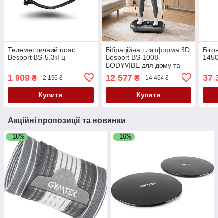
Телеметричний пояс
Вібраційна платформа 3D
Біго
Besport BS-5.3кГц
Besport BS-1008
145
BODYVIBE для дому та
схуднення 2 двигуни по
1 909
12 577
37 
₴
₴
2 196 ₴
14 464 ₴
300 Вт, до 150 кг
Купити
Купити
Акційні пропозиції та новинки
–16%
–16%