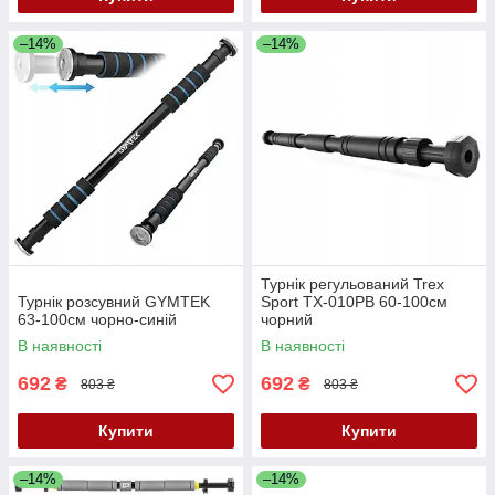
–14%
–14%
Турнік регульований Trex
Турнік розсувний GYMTEK
Sport TX-010PB 60-100см
63-100см чорно-синій
чорний
В наявності
В наявності
692
692
₴
₴
803 ₴
803 ₴
Купити
Купити
–14%
–14%