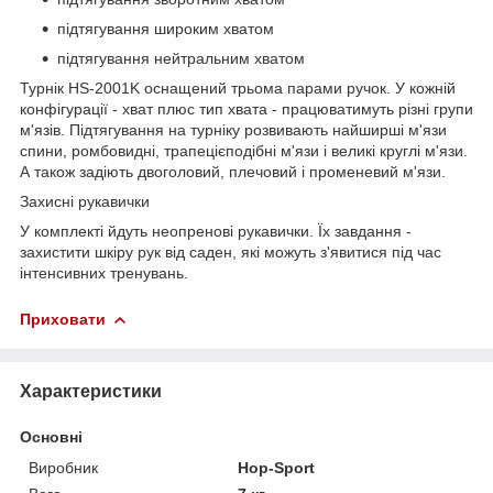
підтягування широким хватом
підтягування нейтральним хватом
Турнік HS-2001K оснащений трьома парами ручок. У кожній
конфігурації - хват плюс тип хвата - працюватимуть різні групи
м'язів. Підтягування на турніку розвивають найширші м'язи
спини, ромбовидні, трапецієподібні м'язи і великі круглі м'язи.
А також задіють двоголовий, плечовий і променевий м'язи.
Захисні рукавички
У комплекті йдуть неопренові рукавички. Їх завдання -
захистити шкіру рук від саден, які можуть з'явитися під час
інтенсивних тренувань.
Приховати
Характеристики
Основні
Виробник
Hop-Sport