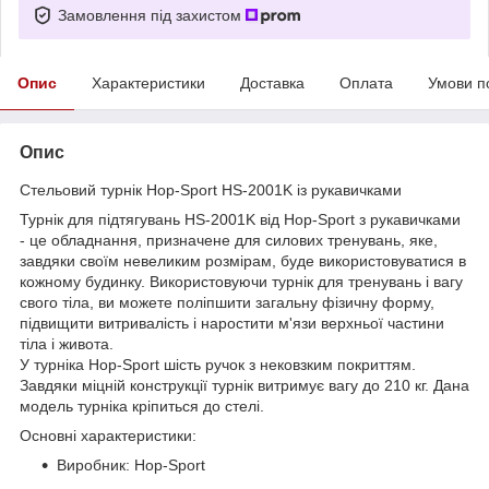
Замовлення під захистом
Опис
Характеристики
Доставка
Оплата
Умови п
Опис
Стельовий турнік Hop-Sport HS-2001K із рукавичками
Турнік для підтягувань HS-2001K від Hop-Sport з рукавичками
- це обладнання, призначене для силових тренувань, яке,
завдяки своїм невеликим розмірам, буде використовуватися в
кожному будинку. Використовуючи турнік для тренувань і вагу
свого тіла, ви можете поліпшити загальну фізичну форму,
підвищити витривалість і наростити м'язи верхньої частини
тіла і живота.
У турніка Hop-Sport шість ручок з нековзким покриттям.
Завдяки міцній конструкції турнік витримує вагу до 210 кг. Дана
модель турніка кріпиться до стелі.
Основні характеристики:
Виробник: Hop-Sport