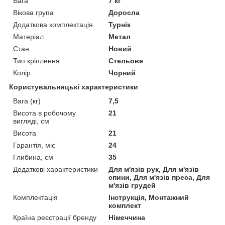
Вага
7 кг
Вікова група
Доросла
Додаткова комплектація
Турнік
Матеріал
Метал
Стан
Новий
Тип кріплення
Стельове
Колір
Чорний
Користувальницькі характеристики
Вага (кг)
7,5
Висота в робочому
21
вигляді, см
Висота
21
Гарантія, міс
24
Глибина, см
35
Додаткові характеристики
Для м'язів рук, Для м'язів
спини, Для м'язів преса, Для
м'язів грудей
Комплектація
Інструкція, Монтажний
комплект
Країна реєстрації бренду
Німеччина