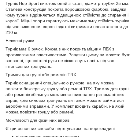
Турнік Hop-Sport виготовлений зі сталі, діаметр трубки 25 мм.
Сталева конструкція покрита порошковою фарбою, завдяки
чому турнік відрізняється підвищеною стійкістю до стирання і
корозії. Міцні опори гарантують максимальну стійкість турніка
під час виконання вправ і здатні витримати навантаження до
210 кг.
Нековзкі ручки
Турнік має 6 ручок. Кожна з них покрита міцним ПВХ з
протиковзкими властивостями. Завдяки цьому ви можете бути
впевнені, що спітнілі руки не зісковзнуть навіть під час
інтенсивних тренувань.
Тримач для груші або ременів TRX
Турнік оснащений спеціальною ручкою, на яку можна
повісити боксерську грушу або ремені TRX. Тримач для груші
або ременів збільшує можливості виконання різноманітних
вправ, крім силових тренувань ви також можете займатися
аеробними вправами. У комплект входить карабін, на який
можна повісити грушу або ремені.
Можливості для фізичних вправ
Є три основних способи підтягуватися на перекладині:
підтягування зворотним хватом