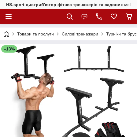
HS-sport дистриб'ютор фітнес тренажерів та садових меблі
Товари та послуги
Силові тренажери
Турніки та бру
–13%