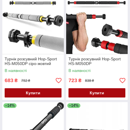
Турнік розсувний Hop-Sport
Турнік розсувний Hop-Sport
HS-M050DP сіро-жовтий
HS-M050DP
В наявності
В наявності
683
723
₴
₴
792 ₴
838 ₴
Купити
Купити
–14%
–14%