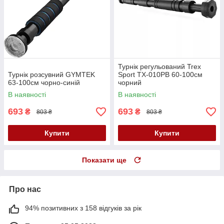
Турнік регульований Trex
Турнік розсувний GYMTEK
Sport TX-010PB 60-100см
63-100см чорно-синій
чорний
В наявності
В наявності
693
693
₴
₴
803 ₴
803 ₴
Купити
Купити
Показати ще
Про нас
94% позитивних з 158 відгуків за рік