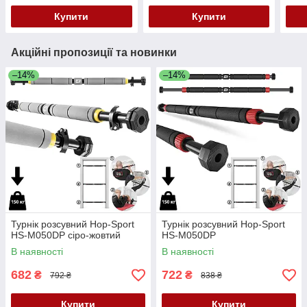
Купити
Купити
Акційні пропозиції та новинки
–14%
–14%
Турнік розсувний Hop-Sport
Турнік розсувний Hop-Sport
HS-M050DP сіро-жовтий
HS-M050DP
В наявності
В наявності
682
722
₴
₴
792 ₴
838 ₴
Купити
Купити