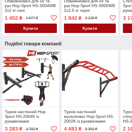
Обважнювачі для ніг та
Обважнювачі для ніг та
Стел
рук Hop-Sport HS-S004WB
рук Hop-Sport HS-S005WB
Spor
2х2 кг сині
2х2,5 кг чорні
рука
1 452
1 842
3 1
₴
₴
1 677 ₴
2 126 ₴
Купити
Купити
Подібні товари компанії
Турнік настінний Hop-
Турнік настінний
Турн
Sport HS-2004K із
мультихват Hop-Sport HS-
стін
рукавичками
2002K із рукавичками
HS-2
3 283
4 683
2 1
₴
₴
3 782 ₴
5 392 ₴