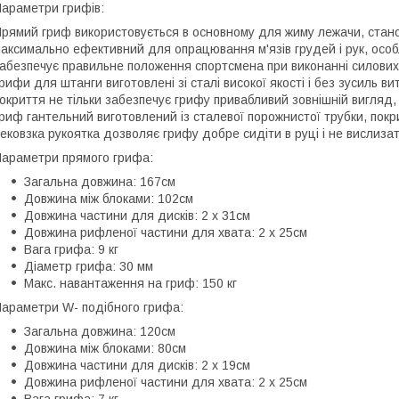
араметри грифів:
рямий гриф використовується в основному для жиму лежачи, станово
аксимально ефективний для опрацювання м'язів грудей і рук, особл
абезпечує правильне положення спортсмена при виконанні силових вп
рифи для штанги виготовлені зі сталі високої якості і без зусиль
окриття не тільки забезпечує грифу привабливий зовнішній вигляд, 
риф гантельний виготовлений із сталевої порожнистої трубки, покр
ековзка рукоятка дозволяє грифу добре сидіти в руці і не вислизат
араметри прямого грифа:
Загальна довжина: 167см
Довжина між блоками: 102см
Довжина частини для дисків: 2 х 31см
Довжина рифленої частини для хвата: 2 х 25см
Вага грифа: 9 кг
Діаметр грифа: 30 мм
Макс. навантаження на гриф: 150 кг
араметри W- подібного грифа:
Загальна довжина: 120см
Довжина між блоками: 80см
Довжина частини для дисків: 2 х 19см
Довжина рифленої частини для хвата: 2 х 25см
Вага грифа: 7 кг