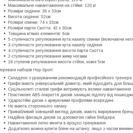
Максимальне навантаження на стійки: 120 кг
Розміри сидіння: 36 x 33см
Висота сидіння: 52см
Розміри спинки: 74 x 33см
Розміри парти Скотта: 42 х 30см
Товщина м'яких елементів: 6см
5-ступінчасте регулювання кута нахилу спинки (включаючи нег
3-ступінчасте регулювання кута нахилу сидіння
4-ступінчасте регулювання висоти парти Скотта
2-ступінчасте регулювання жиму ногами
18 ступенів регулювання висоти стійок, кожні 5см
ереваги наборів Hop-Sport:
Складено з урахуванням рекомендацій професійного тренера
Грифи мають універсальний діаметр, який підходить для більш
Суцільнолиті сталеві грифи витримують велике навантаження
Пластикове ABS-покриття дисків захищає підлогу від пошкодже
Ударостійкі диски з армуючими профілями всередині
Не мають стороннього запаху
Привабливий зовнішній вигляд дисків, мають маркування бренду
Надійна фіксація дисків за допомогою гайок Вейдера
Навантаження легко міняти в процесі тренування
Додатково можна купити бліни на штангу, якщо з часом виникн