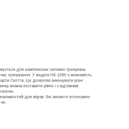
овується для комплексних силових тренувань
 час тренування. У моделі HS-1095 є можливість
парти Скотта. Це дозволяє виконувати різні
инку можна поставити рівно і з від'ємним
зпечні.
можливостей для вправ. Ви зможете інтенсивно
ніг.