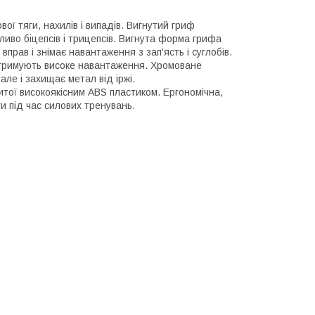
ї тяги, нахилів і випадів. Вигнутий гриф
иво біцепсів і трицепсів. Вигнута форма грифа
рав і знімає навантаження з зап'ясть і суглобів.
 витримують високе навантаження. Хромоване
але і захищає метал від іржі.
итої високоякісним ABS пластиком. Ергономічна,
и під час силових тренувань.