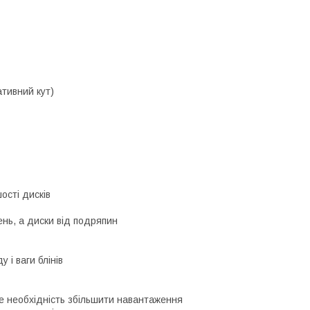
ативний кут)
ості дисків
нь, а диски від подряпин
 і ваги блінів
е необхідність збільшити навантаження