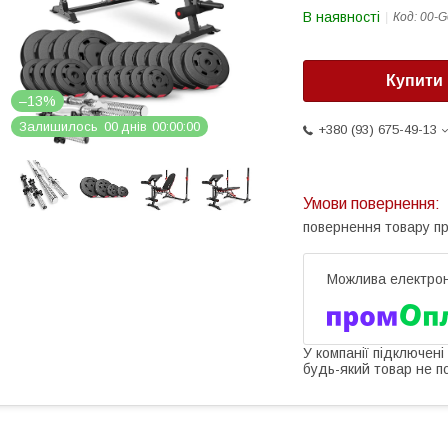
В наявності
Код:
00-G
Купити
–13%
Залишилось
0
0
днів
0
0
0
0
0
0
+380 (93) 675-49-13
повернення товару п
У компанії підключені
будь-який товар не п