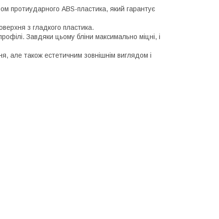
аром протиударного ABS-пластика, який гарантує
верхня з гладкого пластика.
офілі. Завдяки цьому бліни максимально міцні, і
ня, але також естетичним зовнішнім виглядом і