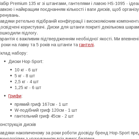
абір Premium 135 кг зі штангами, гантелями і лавою HS-1095 - іде
авкою і найкращим поєднанням кількості і ваги дисків, щоб органі
ренувань.
авдяки ретельно підібраній конфігурації і високоякісним компонентам
освідчені користувачі. Диски для штанги покриті декількома шарам
ошкодили підлогу.
арантія є важливим підтвердженням необхідної якості. Ми впевнені
 роки на лавку та 5 років на штанги та
гантелі
.
клад набору:
Диски Hop-Sport:
10 кг - 6 шт
5 кг - 8 шт
2,5 кг - 4 шт
1,25 кг - 6 шт
Грифи
:
прямий гриф 167см - 1 шт
W-подібний гриф 120см - 1 шт
гантельний гриф 45см - 2 шт
онструкція дисків
авдяки накопиченому за роки роботи досвіду бренд Hop-Sport пре
ехнологіями з урахуванням всіх вимог безпеки.