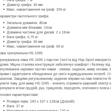
Діаметр грифа: 30 мм
Макс. навантаження на гриф: 150 кг
араметри гантельного грифа:
Загальна довжина: 45см
Довжина між блоками: 10см
Довжина частини для дисків: 2 х 16см
Вага грифа: 0,75 кг
Діаметр грифа: 30 мм
Макс. навантаження на гриф: 60 кг
ава тренувальна HS-1095
ренувальна лава HS-1095 з партою Скотта від Hop-Sport використ
дома. Міцна сталева конструкція забезпечує комфорт і безпеку під
егулювання окремих частин лавки - спинки, сидіння, жиму ногами, 
прави і адаптувати обладнання до своїх індивідуальних потреб. Сп
ахилом. Завдяки регульованому сидінню вправи на лаві повністю бе
упити лаву для жиму HS-1095 - значить отримати широкий спектр 
ренувати м'язи грудей, рук, трицепсів, передпліч, плечового пояса і 
сновні характеристики:
Розміри лави: 183 x 107 x 126см (ДхШхВ):
Вага: 37 кг
Максимальна вага користувача: 120 кг