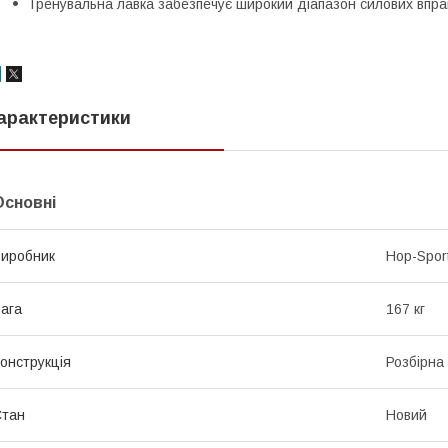
Тренувальна лавка забезпечує широкий діапазон силових впра
арактеристики
Основні
иробник
Hop-Spor
ага
167 кг
онструкція
Розбірна
Стан
Новий