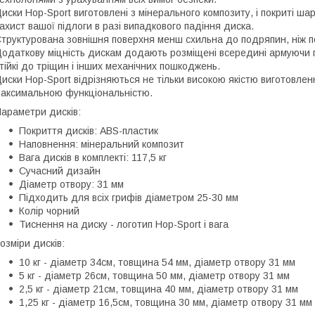
иски Hop-Sport виготовлені з мінерального композиту, і покриті ш
ахист вашої підлоги в разі випадкового падіння диска.
труктурована зовнішня поверхня менш схильна до подряпин, ніж по
одаткову міцність дискам додають розміщені всередині армуючи пр
тійкі до тріщин і інших механічних пошкоджень.
иски Hop-Sport відрізняються не тільки високою якістю виготовлен
аксимальною функціональністю.
араметри дисків:
Покриття дисків: ABS-пластик
Наповнення: мінеральний композит
Вага дисків в комплекті: 117,5 кг
Сучасний дизайн
Діаметр отвору: 31 мм
Підходить для всіх грифів діаметром 25-30 мм
Колір чорний
Тиснення на диску - логотип Hop-Sport і вага
озміри дисків:
10 кг - діаметр 34см, товщина 54 мм, діаметр отвору 31 мм
5 кг - діаметр 26см, товщина 50 мм, діаметр отвору 31 мм
2,5 кг - діаметр 21см, товщина 40 мм, діаметр отвору 31 мм
1,25 кг - діаметр 16,5см, товщина 30 мм, діаметр отвору 31 мм