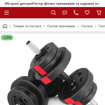
HS-sport дистриб'ютор фітнес тренажерів та садових меблі
Товари та послуги
Силові тренажери
Гантелі
Ган
–13%