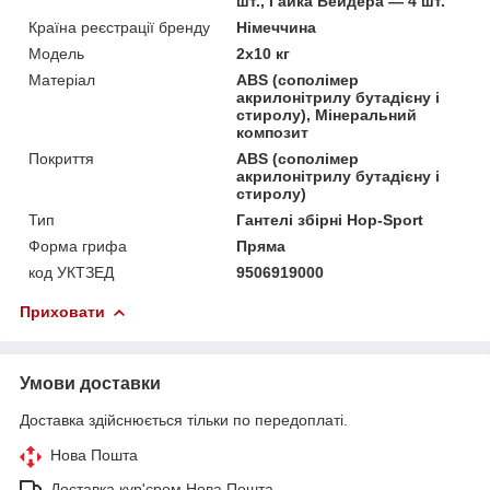
шт., Гайка Вейдера — 4 шт.
Країна реєстрації бренду
Німеччина
Мoдель
2x10 кг
Матеріал
ABS (сополімер
акрилонітрилу бутадієну і
стиролу), Мінеральний
композит
Покриття
ABS (сополімер
акрилонітрилу бутадієну і
стиролу)
Тип
Гантелі збірні Hop-Sport
Форма грифа
Пряма
код УКТЗЕД
9506919000
Приховати
Умови доставки
Доставка здійснюється тільки по передоплаті.
Нова Пошта
Доставка кур'єром Нова Пошта