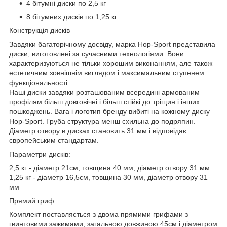
4 бітумні диски по 2,5 кг
8 бітумних дисків по 1,25 кг
Конструкція дисків
Завдяки багаторічному досвіду, марка Hop-Sport представила
диски, виготовлені за сучасними технологіями. Вони
характеризуються не тільки хорошим виконанням, але також
естетичним зовнішнім виглядом і максимальним ступенем
функціональності.
Наші диски завдяки розташованим всередині армованим
профілям більш довговічні і більш стійкі до тріщин і інших
пошкоджень. Вага і логотип бренду вибиті на кожному диску
Hop-Sport. Груба структура менш схильна до подряпин.
Діаметр отвору в дисках становить 31 мм і відповідає
європейським стандартам.
Параметри дисків:
2,5 кг - діаметр 21см, товщина 40 мм, діаметр отвору 31 мм
1,25 кг - діаметр 16,5см, товщина 30 мм, діаметр отвору 31
мм
Прямий гриф
Комплект поставляється з двома прямими грифами з
гвинтовими зажимами, загальною довжиною 45см і діаметром