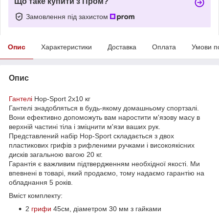
Що таке купити з Пром?
Замовлення під захистом
Опис
Характеристики
Доставка
Оплата
Умови п
Опис
Гантелі
Hop-Sport 2х10 кг
Гантелі знадобляться в будь-якому домашньому спортзалі.
Вони ефективно допоможуть вам наростити м'язову масу в
верхній частині тіла і зміцнити м'язи ваших рук.
Представлений набір Hop-Sport складається з двох
пластикових грифів з рифленими ручками і високоякісних
дисків загальною вагою 20 кг.
Гарантія є важливим підтвердженням необхідної якості. Ми
впевнені в товарі, який продаємо, тому надаємо гарантію на
обладнання 5 років.
Вміст комплекту:
2
грифи
45см, діаметром 30 мм з гайками