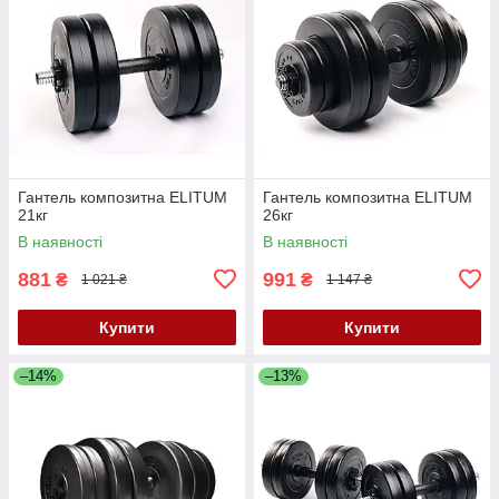
Гантель композитна ELITUM
Гантель композитна ELITUM
21кг
26кг
В наявності
В наявності
881
991
₴
₴
1 021 ₴
1 147 ₴
Купити
Купити
–14%
–13%