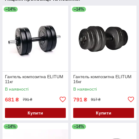
–14%
–14%
Гантель композитна ELITUM
Гантель композитна ELITUM
11кг
16кг
В наявності
В наявності
681
791
₴
₴
791 ₴
917 ₴
Купити
Купити
–14%
–14%