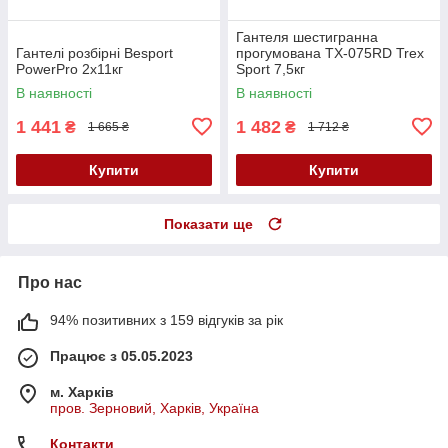
Гантеля шестигранна
Гантелі розбірні Besport
прогумована TX-075RD Trex
PowerPro 2х11кг
Sport 7,5кг
В наявності
В наявності
1 441
1 482
₴
₴
1 665 ₴
1 712 ₴
Купити
Купити
Показати ще
Про нас
94% позитивних з 159 відгуків за рік
Працює з 05.05.2023
м. Харків
пров. Зерновий, Харків, Україна
Контакти