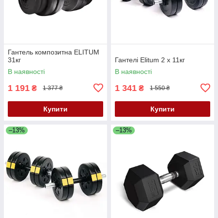
Гантель композитна ELITUM
31кг
Гантелі Elitum 2 х 11кг
В наявності
В наявності
1 191
1 341
₴
₴
1 377 ₴
1 550 ₴
Купити
Купити
–13%
–13%