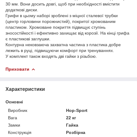
30 мм. Вони досить довгі, щоб при необхідності вмістити
додаткові диски.
Грифи в цьому наборі зроблені з міцної сталевої трубки
(центр горловини порожнистий), покритої хромованим
пластиком. Хромоване покриття підвищує ступінь
зносостійкості і ефективно захищає від корозії. На кінці грифа
є пластикові заглушки.
Контурна нековзаюча захватна частина з пластика добре
лежить в руці, підвищуючи комфорт при тренуваннях.
У комплект також входять дві гайки з різьбою.
Приховати
Характеристики
Основні
Виробник
Hop-Sport
Вага
22 кг
Замки
Гайка
Конструкція
Розбірна