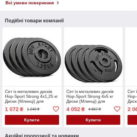
Всі умови повернення
Подібні товари компанії
Сет із металевих дисків
Сет із металевих дисків
Сет 
Hop-Sport Strong 4x1,25 кг
Hop-Sport Strong 4x5 кг
Hop-
Диски (Млинці) для
Диски (Млинці) для
Диск
Штанги і Гантелей диски
Штанги і Гантелей диски
Штан
1 072
4 052
2 0
₴
₴
1 240 ₴
4 667 ₴
на штангу гриф
на штангу гриф
на ш
Купити
Купити
Акційні пропозиції та новинки