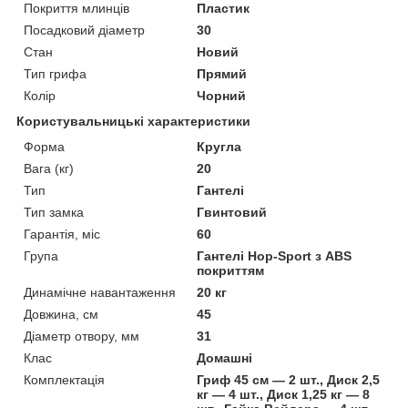
Покриття млинців
Пластик
Посадковий діаметр
30
Стан
Новий
Тип грифа
Прямий
Колір
Чорний
Користувальницькі характеристики
Форма
Кругла
Вага (кг)
20
Тип
Гантелі
Тип замка
Гвинтовий
Гарантія, міс
60
Група
Гантелі Hop-Sport з ABS
покриттям
Динамічне навантаження
20 кг
Довжина, см
45
Діаметр отвору, мм
31
Клас
Домашні
Комплектація
Гриф 45 см — 2 шт., Диск 2,5
кг — 4 шт., Диск 1,25 кг — 8