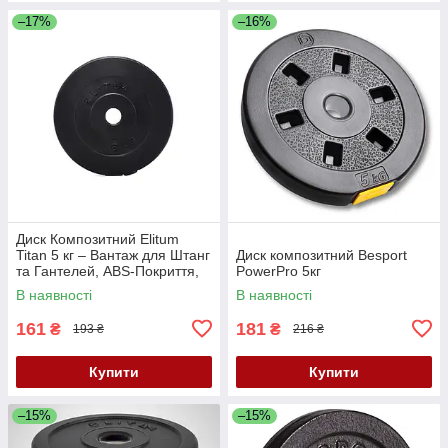
–17%
–16%
Диск Композитний Elitum
Titan 5 кг – Вантаж для Штанг
Диск композитний Besport
та Гантелей, ABS-Покриття,
PowerPro 5кг
Діаметр 31 мм
В наявності
В наявності
161
181
₴
₴
193 ₴
216 ₴
Купити
Купити
–15%
–15%