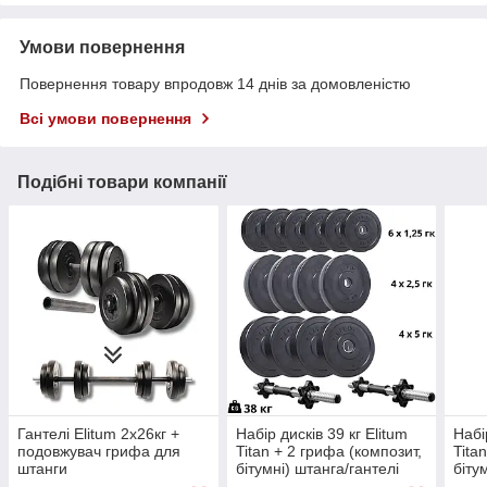
Умови повернення
Повернення товару впродовж 14 днів за домовленістю
Всі умови повернення
Подібні товари компанії
Гантелі Elitum 2х26кг +
Набір дисків 39 кг Elitum
Набі
подовжувач грифа для
Titan + 2 грифа (композит,
Tita
штанги
бітумні) штанга/гантелі
біту
для силових тренувань
гант