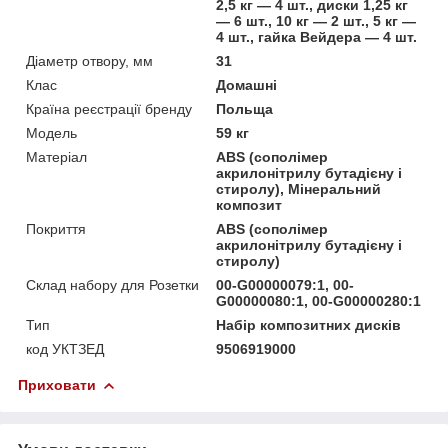
2,5 кг — 4 шт., диски 1,25 кг
— 6 шт., 10 кг — 2 шт., 5 кг —
4 шт., гайка Вейдера — 4 шт.
Діаметр отвору, мм
31
Клас
Домашні
Країна реєстрації бренду
Польща
Мoдель
59 кг
Матеріал
ABS (сополімер
акрилонітрилу бутадієну і
стиролу), Мінеральний
композит
Покриття
ABS (сополімер
акрилонітрилу бутадієну і
стиролу)
Склад набору для Розетки
00-G00000079:1, 00-
G00000080:1, 00-G00000280:1
Тип
Набір композитних дисків
код УКТЗЕД
9506919000
Приховати