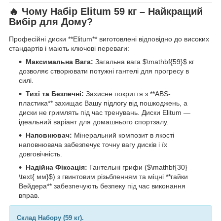
🔥 Чому Набір Elitum 59 кг – Найкращий
Вибір для Дому?
Професійні диски **Elitum** виготовлені відповідно до високих
стандартів і мають ключові переваги:
Максимальна Вага:
Загальна вага $\mathbf{59}$ кг
дозволяє створювати потужні гантелі для прогресу в
силі.
Тихі та Безпечні:
Захисне покриття з **ABS-
пластика** захищає Вашу підлогу від пошкоджень, а
диски не гримлять під час тренувань. Диски Elitum —
ідеальний варіант для домашнього спортзалу.
Наповнювач:
Мінеральний композит в якості
наповнювача забезпечує точну вагу дисків і їх
довговічність.
Надійна Фіксація:
Гантельні грифи ($\mathbf{30}
\text{ мм}$) з гвинтовим різьбленням та міцні **гайки
Вейдера** забезпечують безпеку під час виконання
вправ.
Склад Набору (59 кг).