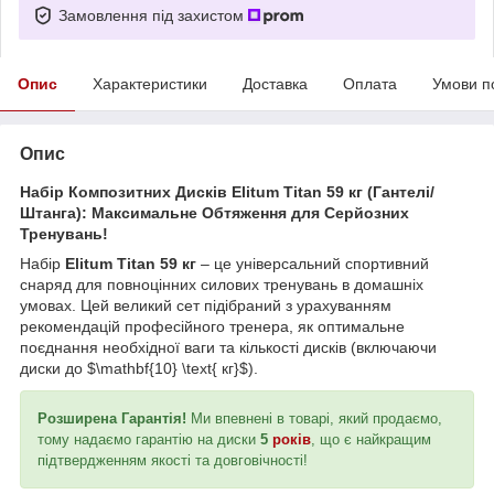
Замовлення під захистом
Опис
Характеристики
Доставка
Оплата
Умови п
Опис
Набір Композитних Дисків Elitum Titan 59 кг (Гантелі/
Штанга): Максимальне Обтяження для Серйозних
Тренувань!
Набір
Elitum Titan 59 кг
– це універсальний спортивний
снаряд для повноцінних силових тренувань в домашніх
умовах. Цей великий сет підібраний з урахуванням
рекомендацій професійного тренера, як оптимальне
поєднання необхідної ваги та кількості дисків (включаючи
диски до $\mathbf{10} \text{ кг}$).
Розширена Гарантія!
Ми впевнені в товарі, який продаємо,
тому надаємо гарантію на диски
5
років
, що є найкращим
підтвердженням якості та довговічності!