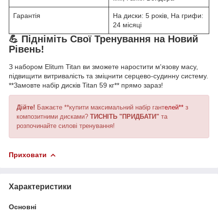
Гарантія
На диски: 5 років, На грифи:
24 місяці
💪 Підніміть Свої Тренування на Новий
Рівень!
З набором Elitum Titan ви зможете наростити м'язову масу,
підвищити витривалість та зміцнити серцево-судинну систему.
**Замовте набір дисків Titan 59 кг** прямо зараз!
Дійте!
Бажаєте **купити максимальний набір гант
елей**
з
композитними дисками?
ТИСНІТЬ "ПРИДБАТИ"
та
розпочинайте силові тренування!
Приховати
Характеристики
Основні