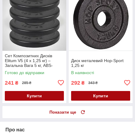
Сет Композитних Дисків
Elitum V5 (4 х 1,25 кг) –
Диск металевий Hop-Sport
Загальна Вага 5 кг, ABS-
1,25 кг
Покриття, Діаметр 31 мм
Готово до відправки
В наявності
241
292
₴
₴
285 ₴
343 ₴
Купити
Купити
Показати ще
Про нас