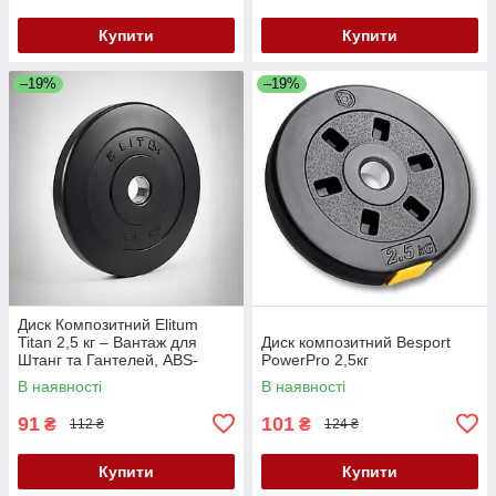
Купити
Купити
–19%
–19%
Диск Композитний Elitum
Titan 2,5 кг – Вантаж для
Диск композитний Besport
Штанг та Гантелей, ABS-
PowerPro 2,5кг
Покриття, Діаметр 31 мм
В наявності
В наявності
91
101
₴
₴
112 ₴
124 ₴
Купити
Купити