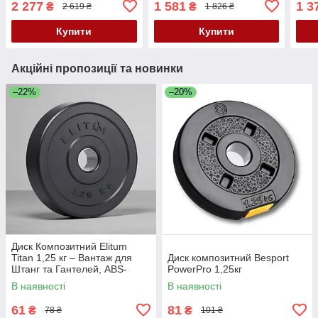
2 277
1 581
1 3
₴
₴
2 619 ₴
1 826 ₴
трен
Купити
Купити
Акційні пропозиції та новинки
–22%
–20%
Диск Композитний Elitum
Titan 1,25 кг – Вантаж для
Диск композитний Besport
Штанг та Гантелей, ABS-
PowerPro 1,25кг
Покриття, Діаметр 30 мм
В наявності
В наявності
61
81
₴
₴
78 ₴
101 ₴