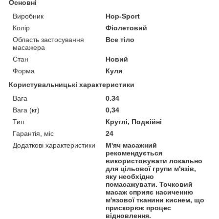
Основні
Виробник
Hop-Sport
Колір
Фіолетовий
Область застосування
Все тіло
масажера
Стан
Новий
Форма
Куля
Користувальницькі характеристики
Вага
0.34
Вага (кг)
0,34
Тип
Круглі, Подвійні
Гарантія, міс
24
Додаткові характеристики
М'яч масажний
рекомендується
використовувати локально
для цільової групи м'язів,
яку необхідно
помасажувати. Точковий
масаж сприяє насиченню
м'язової тканини киснем, що
прискорює процес
відновлення.