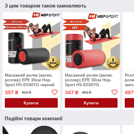
З цим товаром також замовляють
Масажний ролик (валик,
Масажний ролик (валик,
Ролл
роллер) EPE 30см Hop-
роллер) EPE 30см Hop-
роли
Sport HS-E030YG чорний
Sport HS-E030YG
запо
червоний
P03
357
347
497
₴
₴
412 ₴
401 ₴
чорн
Купити
Купити
Подібні товари компанії