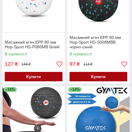
Масажний м'яч EPP 80 мм
Масажний м'яч EPP 80 мм
Hop-Sport HS-S008MBB
Hop-Sport HS-P080MB білий
чорно-синій
В наявності
В наявності
127
97
₴
₴
148 ₴
113 ₴
Купити
Купити
–14%
–14%