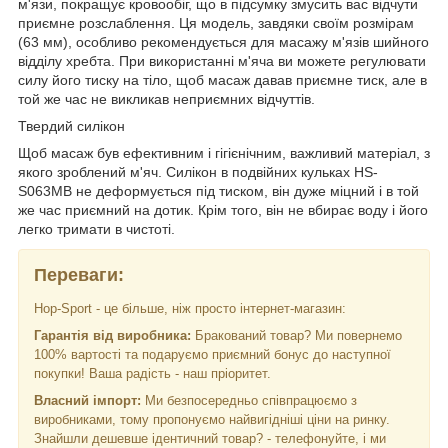
м'язи, покращує кровообіг, що в підсумку змусить вас відчути
приємне розслаблення. Ця модель, завдяки своїм розмірам
(63 мм), особливо рекомендується для масажу м'язів шийного
відділу хребта. При використанні м'яча ви можете регулювати
силу його тиску на тіло, щоб масаж давав приємне тиск, але в
той же час не викликав неприємних відчуттів.
Твердий силікон
Щоб масаж був ефективним і гігієнічним, важливий матеріал, з
якого зроблений м'яч. Силікон в подвійних кульках HS-
S063MB не деформується під тиском, він дуже міцний і в той
же час приємний на дотик. Крім того, він не вбирає воду і його
легко тримати в чистоті.
Переваги:
Hop-Sport - це більше, ніж просто інтернет-магазин:
Гарантія від виробника:
Бракований товар? Ми повернемо
100% вартості та подаруємо приємний бонус до наступної
покупки! Ваша радість - наш пріоритет.
Власний імпорт:
Ми безпосередньо співпрацюємо з
виробниками, тому пропонуємо найвигідніші ціни на ринку.
Знайшли дешевше ідентичний товар? - телефонуйте, і ми