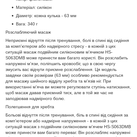
Матеріал: силікон
Діаметр: кожна кулька - 63 мм
Вага: 340 г
Розслабляючий масаж
Неприємні відчуття після тренування, болі в спині від сидіння
за комп'ютером або надмірного стресу - в кожній з цих
ситуацій масаж подвійним силіконовим м'ячиком HS-
S063DMB може принести вам багато користі. Він розслабить
напружені м'язи, поліпшить кровообіг, що в свою чергу
змусить вас відчути приємне розслаблення. Ця модель
завдяки своїм розмірам (63 мм) особливо рекомендується
для масажу шийного відділу хребта та м'язів ніг. При
використанні м'яча ви можете регулювати ступінь натискання,
щоб масаж давав приємний тиск, але в той же час не
заподіював надмірного болю.
Полегшення для хребта
Больові відчуття після тренування, біль в спині від сидіння за
комп'ютером або надмірне напруження - в кожній з цих
ситуацій масаж з подвійним силіконовим м'ячем HS-S063DMB
може принести вам багато переваг. Він розслабляє напружені