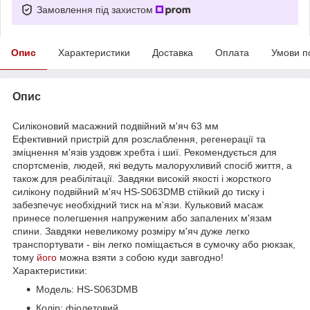
Замовлення під захистом
Опис
Характеристики
Доставка
Оплата
Умови п
Опис
Силіконовий масажний подвійний м'яч 63 мм
Ефективний пристрій для розслаблення, регенерації та
зміцнення м'язів уздовж хребта і шиї. Рекомендується для
спортсменів, людей, які ведуть малорухливий спосіб життя, а
також для реабілітації. Завдяки високій якості і жорсткого
силікону подвійний м'яч HS-S063DMB стійкий до тиску і
забезпечує необхідний тиск на м'язи. Кульковий масаж
принесе полегшення напруженим або запалених м'язам
спини. Завдяки невеликому розміру м'яч дуже легко
транспортувати - він легко поміщається в сумочку або рюкзак,
тому
його
можна взяти з собою куди завгодно!
Характеристики:
Модель: HS-S063DMB
Колір: фіолетовий