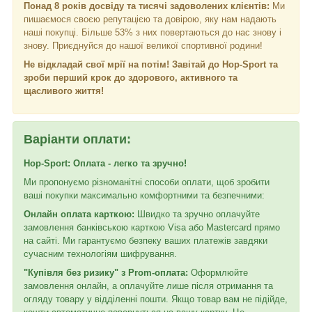
Понад 8 років досвіду та тисячі задоволених клієнтів:
Ми
пишаємося своєю репутацією та довірою, яку нам надають
наші покупці. Більше 53% з них повертаються до нас знову і
знову. Приєднуйся до нашої великої спортивної родини!
Не відкладай свої мрії на потім! Завітай до Hop-Sport та
зроби перший крок до здорового, активного та
щасливого життя!
Варіанти оплати:
Hop-Sport: Оплата - легко та зручно!
Ми пропонуємо різноманітні способи оплати, щоб зробити
ваші покупки максимально комфортними та безпечними:
Онлайн оплата карткою:
Швидко та зручно оплачуйте
замовлення банківською карткою Visa або Mastercard прямо
на сайті. Ми гарантуємо безпеку ваших платежів завдяки
сучасним технологіям шифрування.
"Купівля без ризику" з Prom-оплата:
Оформлюйте
замовлення онлайн, а оплачуйте лише після отримання та
огляду товару у відділенні пошти. Якщо товар вам не підійде,