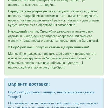
кошти автоматично повернуться на вашу картку. Це
абсолютно безпечно та надійно!
Передплата на розрахунковий рахунок:
Якщо ви віддаєте
перевагу традиційним способам оплати, ви можете здійснити
переказ на наш розрахунковий рахунок. Реквізити для оплати
будуть надані після оформлення замовлення.
Накладений платіж:
Оплачуйте замовлення готівкою при
отриманні у відділенні поштового оператора. Ви зможете
оглянути товар перед оплатою та переконатися в його якості.
З Hop-Sport ваші покупки стають ще приємнішими!
Ми постійно працюємо над тим, щоб зробити процес оплати
максимально зручним та безпечним для наших клієнтів.
Вибирайте спосіб, який вам найбільше підходить, і
насолоджуйтесь шопінгом у Hop-Sport!
Варіанти доставки:
Hop-Sport: Доставка - швидше, ніж ти встигнеш сказати
"спорт"!
Ми розуміємо, як ви чекаєте на свій товар, тому пропонуємо
вам найшвидші та найзручніші варіанти доставки: