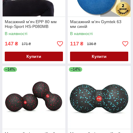
Масажний м'яч EPP 80 мм
Масажний м'яч Gymtek 63
Hop-Sport HS-P080MB
мм синій
В наявності
В наявності
147
117
₴
₴
171 ₴
136 ₴
Купити
Купити
–14%
–14%