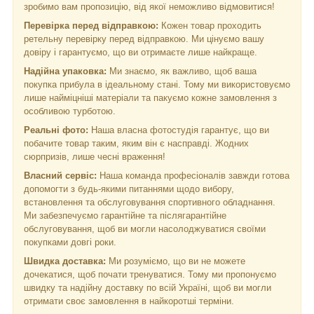
зробимо вам пропозицію, від якої неможливо відмовитися!
Перевірка перед відправкою:
Кожен товар проходить
ретельну перевірку перед відправкою. Ми цінуємо вашу
довіру і гарантуємо, що ви отримаєте лише найкраще.
Надійна упаковка:
Ми знаємо, як важливо, щоб ваша
покупка прибула в ідеальному стані. Тому ми використовуємо
лише найміцніші матеріали та пакуємо кожне замовлення з
особливою турботою.
Реальні фото:
Наша власна фотостудія гарантує, що ви
побачите товар таким, яким він є насправді. Жодних
сюрпризів, лише чесні враження!
Власний сервіс:
Наша команда професіоналів завжди готова
допомогти з будь-якими питаннями щодо вибору,
встановлення та обслуговування спортивного обладнання.
Ми забезпечуємо гарантійне та післягарантійне
обслуговування, щоб ви могли насолоджуватися своїми
покупками довгі роки.
Швидка доставка:
Ми розуміємо, що ви не можете
дочекатися, щоб почати тренуватися. Тому ми пропонуємо
швидку та надійну доставку по всій Україні, щоб ви могли
отримати своє замовлення в найкоротші терміни.