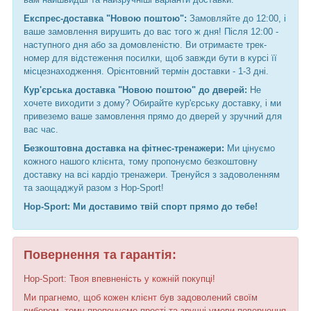
Експрес-доставка "Новою поштою":
Замовляйте до 12:00, і
ваше замовлення вирушить до вас того ж дня! Після 12:00 -
наступного дня або за домовленістю. Ви отримаєте трек-
номер для відстеження посилки, щоб завжди бути в курсі її
місцезнаходження. Орієнтовний термін доставки - 1-3 дні.
Кур'єрська доставка "Новою поштою" до дверей:
Не
хочете виходити з дому? Обирайте кур'єрську доставку, і ми
привеземо ваше замовлення прямо до дверей у зручний для
вас час.
Безкоштовна доставка на фітнес-тренажери:
Ми цінуємо
кожного нашого клієнта, тому пропонуємо безкоштовну
доставку на всі кардіо тренажери. Тренуйся з задоволенням
та заощаджуй разом з Hop-Sport!
Hop-Sport: Ми доставимо твій спорт прямо до тебе!
Повернення та гарантія:
Hop-Sport: Твоя впевненість у кожній покупці!
Ми прагнемо, щоб кожен клієнт був задоволений своїм
вибором, тому пропонуємо прості та зручні умови повернення