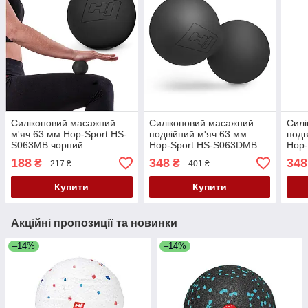
Силіконовий масажний
Силіконовий масажний
Силі
м'яч 63 мм Hop-Sport HS-
подвійний м'яч 63 мм
подв
S063MB чорний
Hop-Sport HS-S063DMB
Hop
чорний
сіри
188
348
348
₴
₴
217 ₴
401 ₴
Купити
Купити
Акційні пропозиції та новинки
–14%
–14%