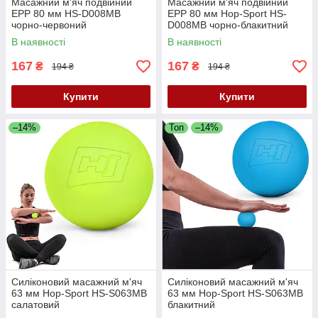
Масажний м'яч подвійний
Масажний м'яч подвійний
EPP 80 мм HS-D008MB
EPP 80 мм Hop-Sport HS-
чорно-червоний
D008MB чорно-блакитний
В наявності
В наявності
167
167
₴
₴
194 ₴
194 ₴
Купити
Купити
–14%
Топ
–14%
Силіконовий масажний м'яч
Силіконовий масажний м'яч
63 мм Hop-Sport HS-S063MB
63 мм Hop-Sport HS-S063MB
салатовий
блакитний