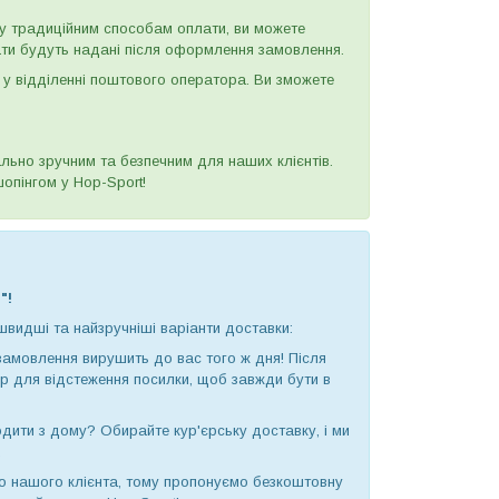
у традиційним способам оплати, ви можете
ати будуть надані після оформлення замовлення.
у відділенні поштового оператора. Ви зможете
ьно зручним та безпечним для наших клієнтів.
опінгом у Hop-Sport!
"!
швидші та найзручніші варіанти доставки:
замовлення вирушить до вас того ж дня! Після
ер для відстеження посилки, щоб завжди бути в
дити з дому? Обирайте кур'єрську доставку, і ми
.
о нашого клієнта, тому пропонуємо безкоштовну