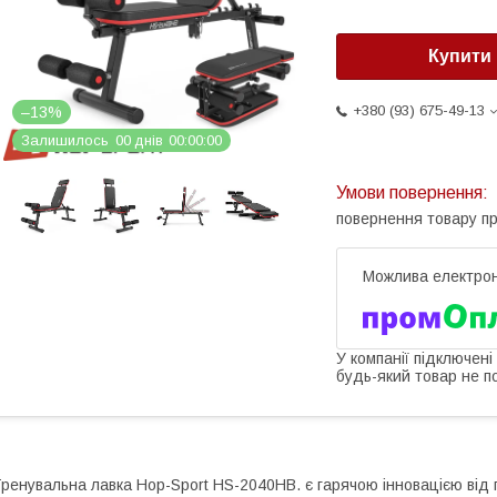
Купити
+380 (93) 675-49-13
–13%
Залишилось
0
0
днів
0
0
0
0
0
0
повернення товару п
У компанії підключені
будь-який товар не п
ренувальна лавка Hop-Sport HS-2040HB. є гарячою інновацією від п