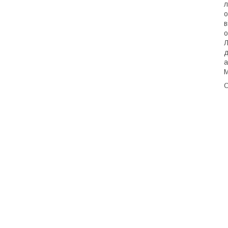
л
о
в
о
Л
д
а
М
О