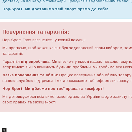
доставку на всі кардіо тренажери. Тренуйся з задоволенням та заощ
Hop-Sport: Ми доставимо твій спорт прямо до тебе!
Повернення та гарантія:
Hop-Sport: Твоя впевненість у кожній покупці!
Ми прагнемо, щоб кожен клієнт був задоволений своїм вибором, том
та гарантії:
Гарантія від виробника:
Ми впевнені у якості наших товарів, тому 
асортимент. Якщо виникнуть будь-які проблеми, ми зробимо все можл
Легке повернення та обмін:
Процес повернення або обміну товару 
нашою службою підтримки, і ми допоможемо тобі оформити заявку т
Hop-Sport: Ми дбаємо про твої права та комфорт!
Ми дотримуємося всіх вимог законодавства України щодо захисту пр
своїх правах та захищеності.