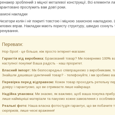
ренажер зроблений з міцної металевої конструкції. Всі елементи ла
арантовано прослужить вам довгі роки.
ахисні накладки
іксатори колін і ніг покриті товстою і міцною захисною накладкою. 
илових вправ. Накладки мають пористу структуру, швидко сохнуть т
ренування.
Переваги:
Hop-Sport - це більше, ніж просто інтернет-магазин:
Гарантія від виробника:
Бракований товар? Ми повернемо 100% ва
наступної покупки! Ваша радість - наш пріоритет.
Власний імпорт:
Ми безпосередньо співпрацюємо з виробниками, том
Знайшли дешевше ідентичний товар? - телефонуйте, і ми зробимо ва
Перевірка перед відправкою:
Кожен товар проходить ретельну пер
довіру і гарантуємо, що ви отримаєте лише найкраще.
Надійна упаковка:
Ми знаємо, як важливо, щоб ваша покупка прибу
лише найміцніші матеріали та пакуємо кожне замовлення з особлив
Реальні фото:
Наша власна фотостудія гарантує, що ви побачите то
сюрпризів, лише чесні враження!