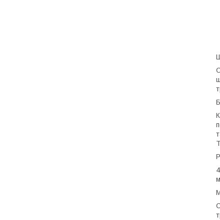
Ш
О
ш
т
Б
К
п
т
Т
Р
4
м
М
С
т