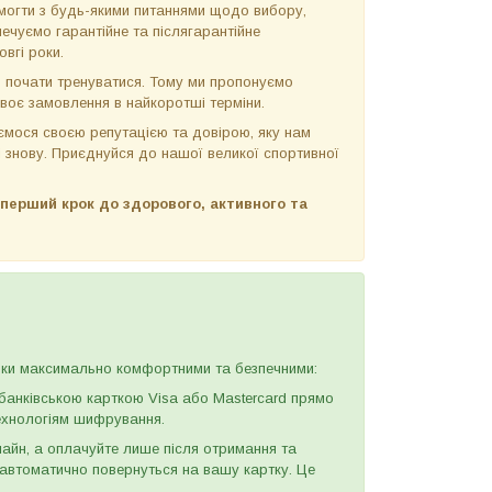
огти з будь-якими питаннями щодо вибору,
ечуємо гарантійне та післягарантійне
вгі роки.
 почати тренуватися. Тому ми пропонуємо
своє замовлення в найкоротші терміни.
мося своєю репутацією та довірою, яку нам
і знову. Приєднуйся до нашої великої спортивної
и перший крок до здорового, активного та
упки максимально комфортними та безпечними:
анківською карткою Visa або Mastercard прямо
технологіям шифрування.
н, а оплачуйте лише після отримання та
и автоматично повернуться на вашу картку. Це