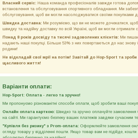
Власний сервіс:
Наша команда професіоналів завжди готова допом
встановлення та обслуговування спортивного обладнання. Ми забезп
обслуговування, щоб ви могли насолоджуватися своїми покупками до
Швидка доставка:
Ми розуміємо, що ви не можете дочекатися, щоб
швидку та надійну доставку по всій Україні, щоб ви могли отримати 
Понад 8 років досвіду та тисячі задоволених клієнтів:
Ми пишає
надають наші покупці. Більше 53% з них повертаються до нас знову 
родини!
Не відкладай свої мрії на потім! Завітай до Hop-Sport та зроб
щасливого життя!
Варіанти оплати:
Hop-Sport: Оплата - легко та зручно!
Ми пропонуємо різноманітні способи оплати, щоб зробити ваші пок
Онлайн оплата карткою:
Швидко та зручно оплачуйте замовлення б
на сайті. Ми гарантуємо безпеку ваших платежів завдяки сучасним 
"Купівля без ризику" з Prom-оплата:
Оформлюйте замовлення онлай
огляду товару у відділенні пошти. Якщо товар вам не підійде, кошт
абсолютно безпечно та надійно!