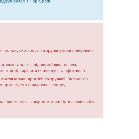
аджуй разом з Hop-Sport!
у пропонуємо прості та зручні умови повернення
надаємо гарантію від виробника на весь
иве, щоб вирішити їх швидко та ефективно.
максимально простий та зручний. Зв'яжися з
а організуємо повернення товару.
ав споживачів, тому ти можеш бути впевнений у