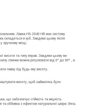
ональним. Лавка HS-2040 HB має систему
вка складеться в куб. Завдяки цьому після
у зручному місці.
ої висоти та типу вправ. Завдяки цьому ви
хилу спинки можна регулювати від 0° до 90° , а
ти лавку під будь-яку висоту.
алаштувати висоту, щоб займатись було
ка, що забезпечує стійкість та міцність
я та оббивка з ефектом натуральної шкіри. Весь