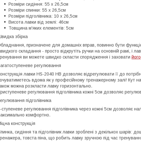
Розміри сидіння: 55 х 26,5см
Розміри спинки: 55 х 26,5см
Розміри підголівника: 10 х 26,5см
Висота лавки від землі: 46см
Товщина м'яких елементів: 5см
видка збірка
бладнання, призначене для домашніх вправ, повинно бути функці
видкого складання - просто відкрутіть ручки на основній рамі, і ла
ренування ви можете швидко скласти спорядження і заховати
його
агатоступеневе регулювання
онструкція лавки HS-2040 HB дозволяє відрегулювати її до потрібн
очуватиметесь вдома як у професійному тренажерному залі! Кут на
акож можна розкласти лавку горизонтально.
риступеневе регулювання підголівника кожні 5см дозволяє регулюва
егулювання підголівника
-ступеневе регулювання підголівника через кожні 5см дозволяє н
аксимально комфортно.
іцна конструкція
пинка, сидіння та підголівник лавки зроблені з декількох шарів: дош
ренажера, товста піна, що робить лавку зручною під час тренуванн