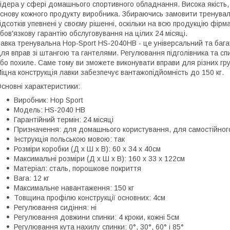
ідера у сфері домашнього спортивного обладнання. Висока якість, 
снову кожного продукту виробника. Збираючись замовити тренуваль
ідсотків упевнені у своєму рішенні, оскільки на всю продукцію фір
бов'язкову гарантію обслуговування на цілих 24 місяці.
авка тренувальна Hop-Sport HS-2040HB - це універсальний та баг
ля вправ зі штангою та гантелями. Регулювання підголівника та с
бо похиле. Саме тому ви зможете виконувати вправи для різних груп
іцна конструкція лавки забезпечує вантажопідйомність до 150 кг.
сновні характеристики:
Виробник: Hop Sport
Модель: HS-2040 HB
Гарантійний термін: 24 місяці
Призначення: для домашнього користування, для самостійног
Інструкція польською мовою: так
Розміри коробки (Д х Ш х В): 60 x 34 x 40см
Максимальні розміри (Д х Ш х В): 160 x 33 x 122см
Матеріал: сталь, порошкове покриття
Вага: 12 кг
Максимальне навантаження: 150 кг
Товщина профілю конструкції основних: 4см
Регулювання сидіння: ні
Регулювання довжини спинки: 4 кроки, кожні 5см
Регулювання кута нахилу спинки: 0°, 30°, 60° і 85°