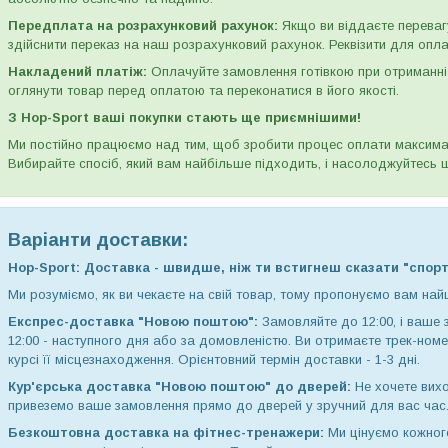
Передплата на розрахунковий рахунок:
Якщо ви віддаєте переваг
здійснити переказ на наш розрахунковий рахунок. Реквізити для опл
Накладений платіж:
Оплачуйте замовлення готівкою при отриманні 
оглянути товар перед оплатою та переконатися в його якості.
З Hop-Sport ваші покупки стають ще приємнішими!
Ми постійно працюємо над тим, щоб зробити процес оплати максимал
Вибирайте спосіб, який вам найбільше підходить, і насолоджуйтесь ш
Варіанти доставки:
Hop-Sport: Доставка - швидше, ніж ти встигнеш сказати "спорт
Ми розуміємо, як ви чекаєте на свій товар, тому пропонуємо вам най
Експрес-доставка "Новою поштою":
Замовляйте до 12:00, і ваше 
12:00 - наступного дня або за домовленістю. Ви отримаєте трек-ном
курсі її місцезнаходження. Орієнтовний термін доставки - 1-3 дні.
Кур'єрська доставка "Новою поштою" до дверей:
Не хочете вихо
привеземо ваше замовлення прямо до дверей у зручний для вас час
Безкоштовна доставка на фітнес-тренажери:
Ми цінуємо кожног