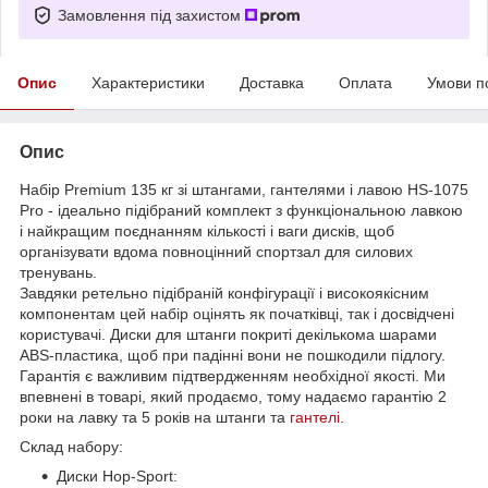
Замовлення під захистом
Опис
Характеристики
Доставка
Оплата
Умови п
Опис
Набір Premium 135 кг зі штангами, гантелями і лавою HS-1075
Pro - ідеально підібраний комплект з функціональною лавкою
і найкращим поєднанням кількості і ваги дисків, щоб
організувати вдома повноцінний спортзал для силових
тренувань.
Завдяки ретельно підібраній конфігурації і високоякісним
компонентам цей набір оцінять як початківці, так і досвідчені
користувачі. Диски для штанги покриті декількома шарами
ABS-пластика, щоб при падінні вони не пошкодили підлогу.
Гарантія є важливим підтвердженням необхідної якості. Ми
впевнені в товарі, який продаємо, тому надаємо гарантію 2
роки на лавку та 5 років на штанги та
гантелі
.
Склад набору:
Диски Hop-Sport: