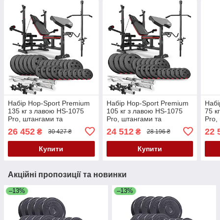
Набір Hop-Sport Premium
Набір Hop-Sport Premium
Набі
135 кг з лавою HS-1075
105 кг з лавою HS-1075
75 к
Pro, штангами та
Pro, штангами та
Pro,
гантелями
гантелями
гант
26 452
24 512
22 
₴
₴
30 427 ₴
28 196 ₴
Купити
Купити
Акційні пропозиції та новинки
–13%
–13%