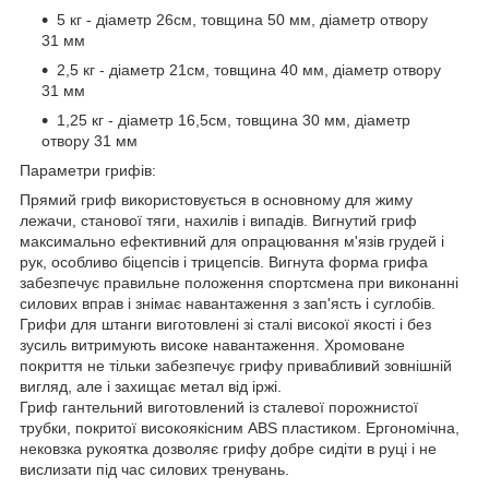
5 кг - діаметр 26см, товщина 50 мм, діаметр отвору
31 мм
2,5 кг - діаметр 21см, товщина 40 мм, діаметр отвору
31 мм
1,25 кг - діаметр 16,5см, товщина 30 мм, діаметр
отвору 31 мм
Параметри грифів:
Прямий гриф використовується в основному для жиму
лежачи, станової тяги, нахилів і випадів. Вигнутий гриф
максимально ефективний для опрацювання м'язів грудей і
рук, особливо біцепсів і трицепсів. Вигнута форма грифа
забезпечує правильне положення спортсмена при виконанні
силових вправ і знімає навантаження з зап'ясть і суглобів.
Грифи для штанги виготовлені зі сталі високої якості і без
зусиль витримують високе навантаження. Хромоване
покриття не тільки забезпечує грифу привабливий зовнішній
вигляд, але і захищає метал від іржі.
Гриф гантельний виготовлений із сталевої порожнистої
трубки, покритої високоякісним ABS пластиком. Ергономічна,
нековзка рукоятка дозволяє грифу добре сидіти в руці і не
вислизати під час силових тренувань.