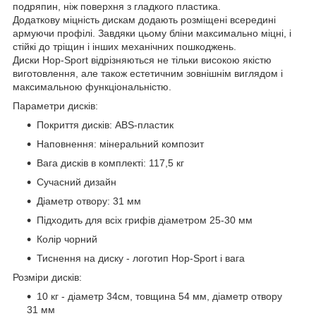
подряпин, ніж поверхня з гладкого пластика.
Додаткову міцність дискам додають розміщені всередині
армуючи профілі. Завдяки цьому бліни максимально міцні, і
стійкі до тріщин і інших механічних пошкоджень.
Диски Hop-Sport відрізняються не тільки високою якістю
виготовлення, але також естетичним зовнішнім виглядом і
максимальною функціональністю.
Параметри дисків:
Покриття дисків: ABS-пластик
Наповнення: мінеральний композит
Вага дисків в комплекті: 117,5 кг
Сучасний дизайн
Діаметр отвору: 31 мм
Підходить для всіх грифів діаметром 25-30 мм
Колір чорний
Тиснення на диску - логотип Hop-Sport і вага
Розміри дисків:
10 кг - діаметр 34см, товщина 54 мм, діаметр отвору
31 мм