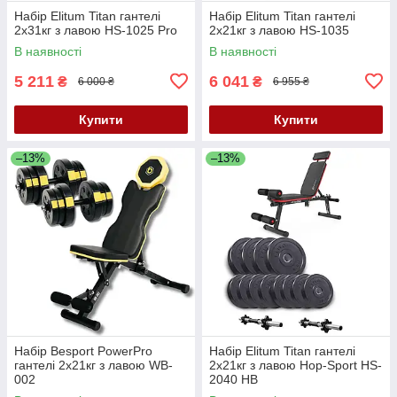
Набір Elitum Titan гантелі
Набір Elitum Titan гантелі
2х31кг з лавою HS-1025 Pro
2х21кг з лавою HS-1035
В наявності
В наявності
5 211
6 041
₴
₴
6 000 ₴
6 955 ₴
Купити
Купити
–13%
–13%
Набір Besport PowerPro
Набір Elitum Titan гантелі
гантелі 2х21кг з лавою WB-
2х21кг з лавою Hop-Sport HS-
002
2040 НВ