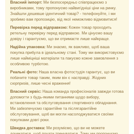
Власний імпорт:
Ми безпосередньо співпрацюємо з
виробниками, тому пропонуємо найвигідніші ціни на ринку.
Знайшли дешевше ідентичний товар? - телефонуйте, і ми
зробимо вам пропозицію, від якої неможливо відмовитися!
Перевірка перед відправкою:
Кожен товар проходить
ретельну перевірку перед відправкою. Ми цінуємо вашу
довіру і гарантуємо, що ви отримаєте лише найкраще.
Надійна упаковка:
Ми знаємо, як важливо, щоб ваша
покупка прибула в ідеальному стані. Тому ми використовуємо
лише найміцніші матеріали та пакуємо кожне замовлення з
особливою турботою.
Реальні фото:
Наша власна фотостудія гарантує, що ви
побачите товар таким, яким він є насправді. Жодних
сюрпризів, лише чесні враження!
Власний сервіс:
Наша команда професіоналів завжди готова
допомогти з будь-якими питаннями щодо вибору,
встановлення та обслуговування спортивного обладнання.
Ми забезпечуємо гарантійне та післягарантійне
обслуговування, щоб ви могли насолоджуватися своїми
покупками довгі роки.
Швидка доставка:
Ми розуміємо, що ви не можете
дочекатися, щоб почати тренуватися. Тому ми пропонуємо