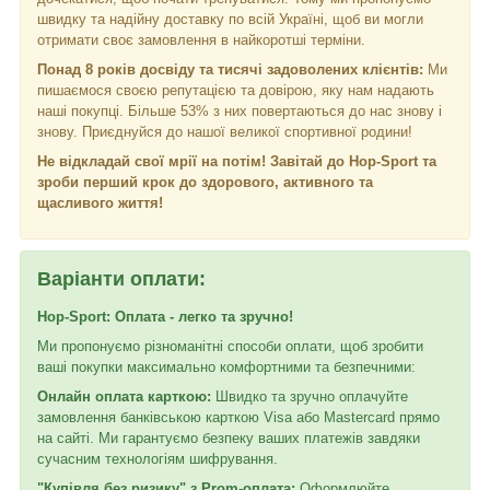
швидку та надійну доставку по всій Україні, щоб ви могли
отримати своє замовлення в найкоротші терміни.
Понад 8 років досвіду та тисячі задоволених клієнтів:
Ми
пишаємося своєю репутацією та довірою, яку нам надають
наші покупці. Більше 53% з них повертаються до нас знову і
знову. Приєднуйся до нашої великої спортивної родини!
Не відкладай свої мрії на потім! Завітай до Hop-Sport та
зроби перший крок до здорового, активного та
щасливого життя!
Варіанти оплати:
Hop-Sport: Оплата - легко та зручно!
Ми пропонуємо різноманітні способи оплати, щоб зробити
ваші покупки максимально комфортними та безпечними:
Онлайн оплата карткою:
Швидко та зручно оплачуйте
замовлення банківською карткою Visa або Mastercard прямо
на сайті. Ми гарантуємо безпеку ваших платежів завдяки
сучасним технологіям шифрування.
"Купівля без ризику" з Prom-оплата:
Оформлюйте