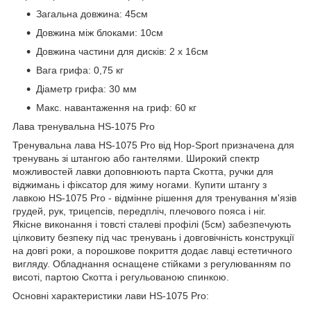
Загальна довжина: 45см
Довжина між блоками: 10см
Довжина частини для дисків: 2 х 16см
Вага грифа: 0,75 кг
Діаметр грифа: 30 мм
Макс. навантаження на гриф: 60 кг
Лава тренувальна HS-1075 Pro
Тренувальна лава HS-1075 Pro від Hop-Sport призначена для
тренувань зі штангою або гантелями. Широкий спектр
можливостей лавки доповнюють парта Скотта, ручки для
віджимань і фіксатор для жиму ногами. Купити штангу з
лавкою HS-1075 Pro - відмінне рішення для тренування м'язів
грудей, рук, трицепсів, передпліч, плечового пояса і ніг.
Якісне виконання і товсті сталеві профілі (5см) забезпечують
цілковиту безпеку під час тренувань і довговічність конструкції
на довгі роки, а порошкове покриття додає лавці естетичного
вигляду. Обладнання оснащене стійками з регулюванням по
висоті, партою Скотта і регульованою спинкою.
Основні характеристики лави HS-1075 Pro: