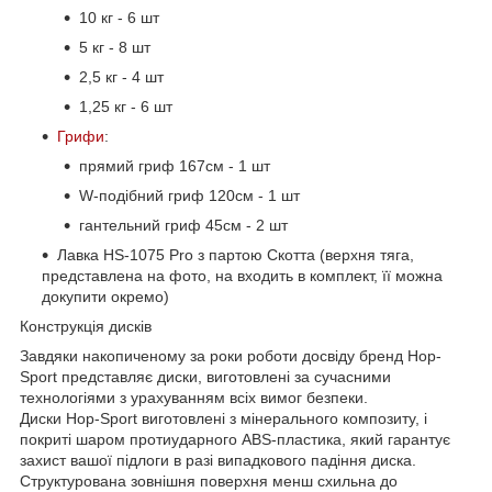
10 кг - 6 шт
5 кг - 8 шт
2,5 кг - 4 шт
1,25 кг - 6 шт
Грифи
:
прямий гриф 167см - 1 шт
W-подібний гриф 120см - 1 шт
гантельний гриф 45см - 2 шт
Лавка HS-1075 Pro з партою Скотта (верхня тяга,
представлена на фото, на входить в комплект, її можна
докупити окремо)
Конструкція дисків
Завдяки накопиченому за роки роботи досвіду бренд Hop-
Sport представляє диски, виготовлені за сучасними
технологіями з урахуванням всіх вимог безпеки.
Диски Hop-Sport виготовлені з мінерального композиту, і
покриті шаром протиударного ABS-пластика, який гарантує
захист вашої підлоги в разі випадкового падіння диска.
Структурована зовнішня поверхня менш схильна до