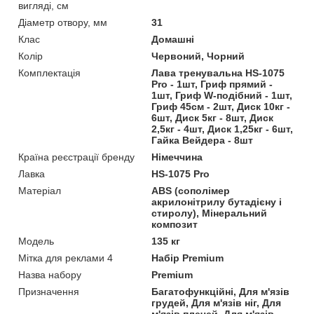
вигляді, см
Діаметр отвору, мм
31
Клас
Домашні
Колір
Червоний, Чорний
Комплектація
Лава тренувальна HS-1075
Pro - 1шт, Гриф прямий -
1шт, Гриф W-подібний - 1шт,
Гриф 45см - 2шт, Диск 10кг -
6шт, Диск 5кг - 8шт, Диск
2,5кг - 4шт, Диск 1,25кг - 6шт,
Гайка Вейдера - 8шт
Країна реєстрації бренду
Німеччина
Лавка
HS-1075 Pro
Матеріал
ABS (сополімер
акрилонітрилу бутадієну і
стиролу), Мінеральний
композит
Мoдель
135 кг
Мітка для реклами 4
Набір Premium
Назва набору
Premium
Призначення
Багатофункційні, Для м'язів
грудей, Для м'язів ніг, Для
м'язів плечей, Для м'язів