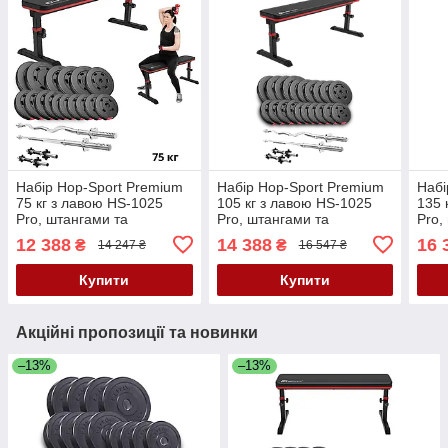
Набір Hop-Sport Premium
Набір Hop-Sport Premium
Набі
75 кг з лавою HS-1025
105 кг з лавою HS-1025
135 
Pro, штангами та
Pro, штангами та
Pro,
гантелями
гантелями
гант
12 388
14 388
16 
₴
₴
14 247 ₴
16 547 ₴
Купити
Купити
Акційні пропозиції та новинки
–13%
–13%