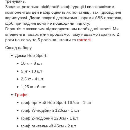
тренувань.
Завдяки ретельно підібраній конфігурації і високоякісним
компонентам цей набір оцінять як початківці, так і досвідчені
користувачі. Диски покриті декількома шарами ABS-пластика,
щоб при падінні вони не пошкодили підлогу.
Гарантія є важливим підтвердженням необхідної якості. Ми
впевнені в товарі, який продаємо, тому надаємо гарантію 2
роки на лавку та 5 років на штанги та
гантелі
.
Склад набору:
Диски Hop-Sport:
10 кг - 8 шт
5 кг - 10 шт
2,5 кг - 4 шт
1,25 кг - 6 шт
Грифи
:
гриф прямий Hop-Sport 167см - 1 шт
гриф W-подібний 120см - 1 шт
гриф Z-подібний 120см - 1 шт
гриф гантельний 45см - 2 шт