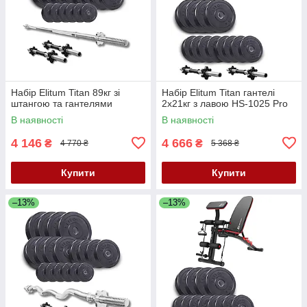
Набір Elitum Titan 89кг зі
Набір Elitum Titan гантелі
штангою та гантелями
2х21кг з лавою HS-1025 Pro
В наявності
В наявності
4 146
4 666
₴
₴
4 770 ₴
5 368 ₴
Купити
Купити
–13%
–13%