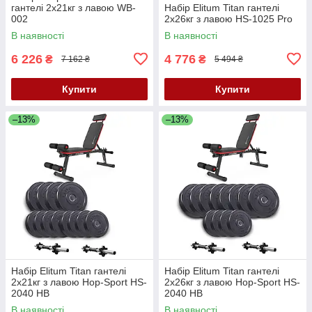
гантелі 2х21кг з лавою WB-
Набір Elitum Titan гантелі
002
2х26кг з лавою HS-1025 Pro
В наявності
В наявності
6 226
4 776
₴
₴
7 162 ₴
5 494 ₴
Купити
Купити
–13%
–13%
Набір Elitum Titan гантелі
Набір Elitum Titan гантелі
2х21кг з лавою Hop-Sport HS-
2х26кг з лавою Hop-Sport HS-
2040 НВ
2040 НВ
В наявності
В наявності