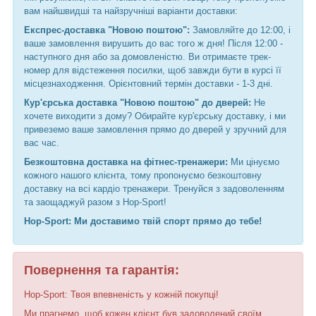
вам найшвидші та найзручніші варіанти доставки:
Експрес-доставка "Новою поштою":
Замовляйте до 12:00, і
ваше замовлення вирушить до вас того ж дня! Після 12:00 -
наступного дня або за домовленістю. Ви отримаєте трек-
номер для відстеження посилки, щоб завжди бути в курсі її
місцезнаходження. Орієнтовний термін доставки - 1-3 дні.
Кур'єрська доставка "Новою поштою" до дверей:
Не
хочете виходити з дому? Обирайте кур'єрську доставку, і ми
привеземо ваше замовлення прямо до дверей у зручний для
вас час.
Безкоштовна доставка на фітнес-тренажери:
Ми цінуємо
кожного нашого клієнта, тому пропонуємо безкоштовну
доставку на всі кардіо тренажери. Тренуйся з задоволенням
та заощаджуй разом з Hop-Sport!
Hop-Sport: Ми доставимо твій спорт прямо до тебе!
Повернення та гарантія:
Hop-Sport: Твоя впевненість у кожній покупці!
Ми прагнемо, щоб кожен клієнт був задоволений своїм