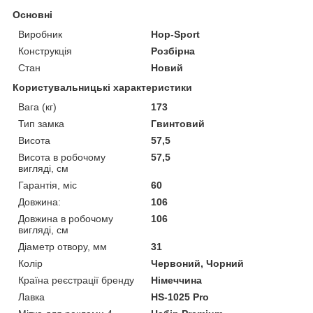
Основні
Виробник
Hop-Sport
Конструкція
Розбірна
Стан
Новий
Користувальницькі характеристики
Вага (кг)
173
Тип замка
Гвинтовий
Висота
57,5
Висота в робочому
57,5
вигляді, см
Гарантія, міс
60
Довжина:
106
Довжина в робочому
106
вигляді, см
Діаметр отвору, мм
31
Колір
Червоний, Чорний
Країна реєстрації бренду
Німеччина
Лавка
HS-1025 Pro