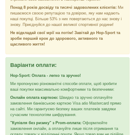
Понад 8 років досвіду та тисячі задоволених клієнтів:
Ми
пишаємося своєю репутацією та довірою, яку нам надають
наші покупці. Більше 53% з них повертаються до нас знову і
знову. Приєднуйся до нашої великої спортивної родини!
Не відкладай свої мрії на потім! Завітай до Hop-Sport та
зроби перший крок до здорового, активного та
щасливого життя!
Варіанти оплати:
Hop-Sport: Оплата - легко та зручно!
Ми пропонуємо різноманітні способи оплати, щоб зробити
ваші покупки максимально комфортними та безпечними:
Онлайн оплата карткою:
Швидко та зручно оплачуйте
замовлення банківською карткою Visa або Mastercard прямо
на сайті. Ми гарантуємо безпеку ваших платежів завдяки
сучасним технологіям шифрування.
"Купівля без ризику" з Prom-оплата:
Оформлюйте
замовлення онлайн, а оплачуйте лише після отримання та
огляду товару у відділенні пошти. Якщо товар вам не підійде,