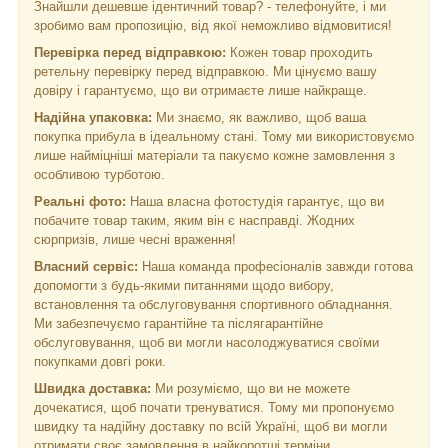
Знайшли дешевше ідентичний товар? - телефонуйте, і ми
зробимо вам пропозицію, від якої неможливо відмовитися!
Перевірка перед відправкою:
Кожен товар проходить
ретельну перевірку перед відправкою. Ми цінуємо вашу
довіру і гарантуємо, що ви отримаєте лише найкраще.
Надійна упаковка:
Ми знаємо, як важливо, щоб ваша
покупка прибула в ідеальному стані. Тому ми використовуємо
лише найміцніші матеріали та пакуємо кожне замовлення з
особливою турботою.
Реальні фото:
Наша власна фотостудія гарантує, що ви
побачите товар таким, яким він є насправді. Жодних
сюрпризів, лише чесні враження!
Власний сервіс:
Наша команда професіоналів завжди готова
допомогти з будь-якими питаннями щодо вибору,
встановлення та обслуговування спортивного обладнання.
Ми забезпечуємо гарантійне та післягарантійне
обслуговування, щоб ви могли насолоджуватися своїми
покупками довгі роки.
Швидка доставка:
Ми розуміємо, що ви не можете
дочекатися, щоб почати тренуватися. Тому ми пропонуємо
швидку та надійну доставку по всій Україні, щоб ви могли
отримати своє замовлення в найкоротші терміни.