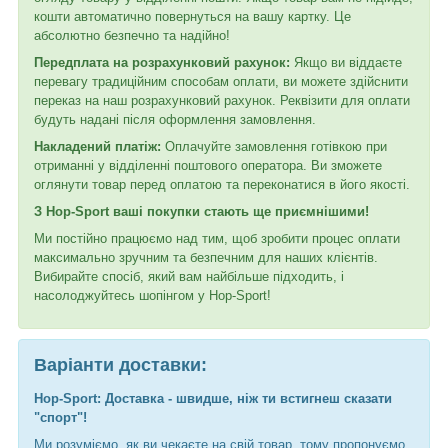
кошти автоматично повернуться на вашу картку. Це
абсолютно безпечно та надійно!
Передплата на розрахунковий рахунок:
Якщо ви віддаєте
перевагу традиційним способам оплати, ви можете здійснити
переказ на наш розрахунковий рахунок. Реквізити для оплати
будуть надані після оформлення замовлення.
Накладений платіж:
Оплачуйте замовлення готівкою при
отриманні у відділенні поштового оператора. Ви зможете
оглянути товар перед оплатою та переконатися в його якості.
З Hop-Sport ваші покупки стають ще приємнішими!
Ми постійно працюємо над тим, щоб зробити процес оплати
максимально зручним та безпечним для наших клієнтів.
Вибирайте спосіб, який вам найбільше підходить, і
насолоджуйтесь шопінгом у Hop-Sport!
Варіанти доставки:
Hop-Sport: Доставка - швидше, ніж ти встигнеш сказати
"спорт"!
Ми розуміємо, як ви чекаєте на свій товар, тому пропонуємо