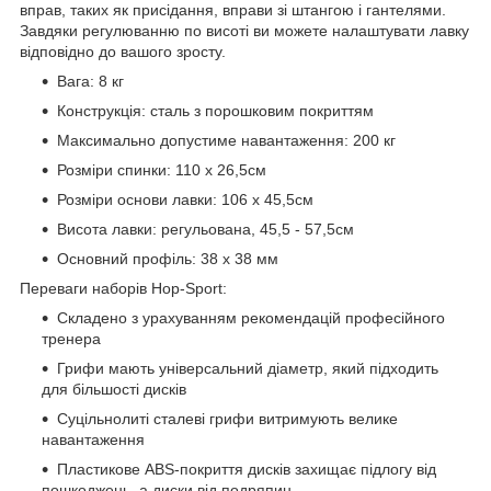
вправ, таких як присідання, вправи зі штангою і гантелями.
Завдяки регулюванню по висоті ви можете налаштувати лавку
відповідно до вашого зросту.
Вага: 8 кг
Конструкція: сталь з порошковим покриттям
Максимально допустиме навантаження: 200 кг
Розміри спинки: 110 x 26,5см
Розміри основи лавки: 106 х 45,5см
Висота лавки: регульована, 45,5 - 57,5см
Основний профіль: 38 x 38 мм
Переваги наборів Hop-Sport:
Складено з урахуванням рекомендацій професійного
тренера
Грифи мають універсальний діаметр, який підходить
для більшості дисків
Суцільнолиті сталеві грифи витримують велике
навантаження
Пластикове ABS-покриття дисків захищає підлогу від
пошкоджень, а диски від подряпин