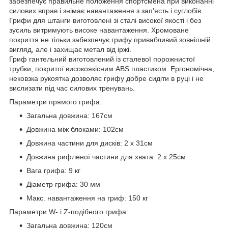
забезпечує правильне положення спортсмена при виконанні
силових вправ і знімає навантаження з зап'ясть і суглобів.
Грифи для штанги виготовлені зі сталі високої якості і без
зусиль витримують високе навантаження. Хромоване
покриття не тільки забезпечує грифу привабливий зовнішній
вигляд, але і захищає метал від іржі.
Гриф гантельний виготовлений із сталевої порожнистої
трубки, покритої високоякісним ABS пластиком. Ергономічна,
нековзка рукоятка дозволяє грифу добре сидіти в руці і не
вислизати під час силових тренувань.
Параметри прямого грифа:
Загальна довжина: 167см
Довжина між блоками: 102см
Довжина частини для дисків: 2 х 31см
Довжина рифленої частини для хвата: 2 х 25см
Вага грифа: 9 кг
Діаметр грифа: 30 мм
Макс. навантаження на гриф: 150 кг
Параметри W- і Z-подібного грифа:
Загальна довжина: 120см