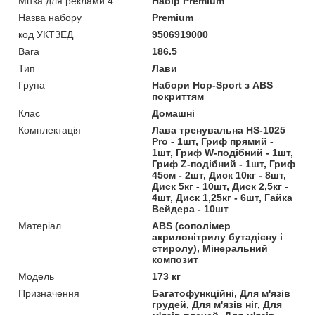
Мітка для реклами 4
Набір Premium
Назва набору
Premium
код УКТЗЕД
9506919000
Вага
186.5
Тип
Лави
Група
Набори Hop-Sport з ABS
покриттям
Клас
Домашні
Комплектація
Лава тренувальна HS-1025
Pro - 1шт, Гриф прямий -
1шт, Гриф W-подібний - 1шт,
Гриф Z-подібний - 1шт, Гриф
45см - 2шт, Диск 10кг - 8шт,
Диск 5кг - 10шт, Диск 2,5кг -
4шт, Диск 1,25кг - 6шт, Гайка
Вейдера - 10шт
Матеріал
ABS (сополімер
акрилонітрилу бутадієну і
стиролу), Мінеральний
композит
Мoдель
173 кг
Призначення
Багатофункційні, Для м'язів
грудей, Для м'язів ніг, Для