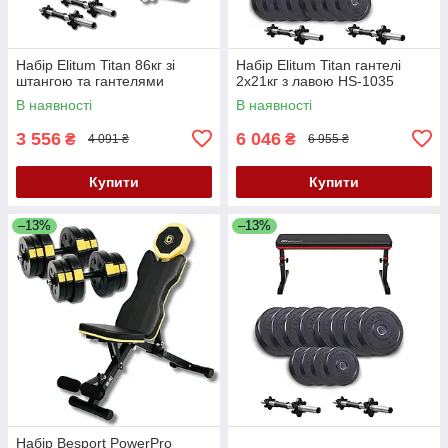
Набір Elitum Titan 86кг зі
Набір Elitum Titan гантелі
штангою та гантелями
2х21кг з лавою HS-1035
В наявності
В наявності
3 556
6 046
₴
₴
4 091 ₴
6 955 ₴
Купити
Купити
–13%
–13%
Набір Besport PowerPro