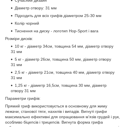
Сучасний дизайн
Діаметр отвору: 31 мм
Підходить для всіх грифів діаметром 25-30 мм
Колір чорний
Тиснення на диску - логотип Hop-Sport і вага
Розміри дисків:
10 кг - діаметр 34см, товщина 54 мм, діаметр отвору
31 мм
5 кг - діаметр 26см, товщина 50 мм, діаметр отвору
31 мм
2,5 кг - діаметр 21см, товщина 40 мм, діаметр отвору
31 мм
1,25 кг - діаметр 16,5см, товщина 30 мм, діаметр
отвору 31 мм
Параметри грифів:
Прямий гриф використовується в основному для жиму
лежачи, станової тяги, нахилів і випадів. Вигнуті грифи
максимально ефективні для опрацювання м'язів грудей і рук,
особливо біцепсів і трицепсів. Вигнута форма грифа