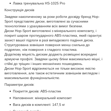
Лавка тренувальна HS-1025 Pro
Конструкція дисків
Завдяки накопиченому за роки роботи досвіду бренд Hop-
Sport представляє диски, виготовлені за сучасними
технологіями з урахуванням всіх вимог безпеки.
Диски Hop-Sport виготовлені з мінерального композиту, і
покриті шаром протиударного ABS-пластика, який гарантує
захист вашої підлоги в разі випадкового падіння диска.
Структурована зовнішня поверхня менш схильна до
подряпин, ніж поверхня з гладкого пластика.
Додаткову міцність дискам додають розміщені всередині
армуючи профілі. Завдяки цьому бліни максимально міцні, і
стійкі до тріщин і інших механічних пошкоджень.
Диски Hop-Sport відрізняються не тільки високою якістю
виготовлення, але також естетичним зовнішнім виглядом і
максимальною функціональністю.
Параметри дисків:
Покриття дисків: ABS-пластик
Наповнення: мінеральний композит
Вага дисків в комплекті: 147,5 кг