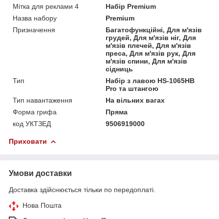
Мітка для реклами 4
Набір Premium
Назва набору
Premium
Призначення
Багатофункційні, Для м'язів
грудей, Для м'язів ніг, Для
м'язів плечей, Для м'язів
преса, Для м'язів рук, Для
м'язів спини, Для м'язів
сідниць
Тип
Набір з лавою HS-1065HB
Pro та штангою
Тип навантаження
На вільних вагах
Форма грифа
Пряма
код УКТЗЕД
9506919000
Приховати
Умови доставки
Доставка здійснюється тільки по передоплаті.
Нова Пошта