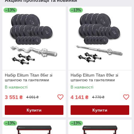
Акційні пропозиції та новинки
–13%
–13%
Набір Elitum Titan 86кг зі
Набір Elitum Titan 89кг зі
штангою та гантелями
штангою та гантелями
В наявності
В наявності
3 551
4 141
₴
₴
4 091 ₴
4 770 ₴
Купити
Купити
–13%
–13%