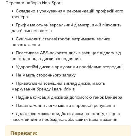
Переваги наборів Hop-Sport:
Складено з урахуванням рекомендацій професійного
тренера
Грифи мають універсальний діаметр, який підходить
для більшості дисків
Суцільнолиті сталеві грифи витримують велике
навантаження
Пластикове ABS-покриття дисків захищає підлогу від
пошкоджень, а диски від подряпин
Ударостійкі диски з армуючими профілями всередині
Не мають стороннього запаху
Привабливий зовнішній вигляд дисків, мають
маркування бренду і ваги блінів
Надійна фіксація дисків за допомогою гайок Вейдера
Навантаження легко міняти в процесі тренування
Додатково можна придбати диски на штангу, якщо з
часом виникне необхідність збільшити навантаження
Переваги: