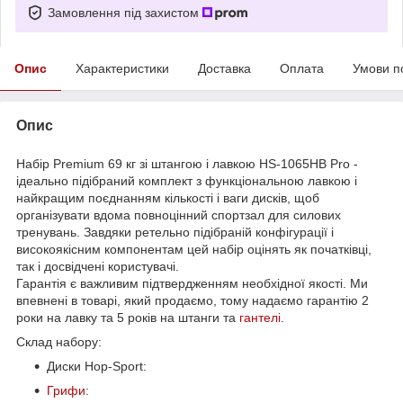
Замовлення під захистом
Опис
Характеристики
Доставка
Оплата
Умови п
Опис
Набір Premium 69 кг зі штангою і лавкою HS-1065HB Pro -
ідеально підібраний комплект з функціональною лавкою і
найкращим поєднанням кількості і ваги дисків, щоб
організувати вдома повноцінний спортзал для силових
тренувань. Завдяки ретельно підібраній конфігурації і
високоякісним компонентам цей набір оцінять як початківці,
так і досвідчені користувачі.
Гарантія є важливим підтвердженням необхідної якості. Ми
впевнені в товарі, який продаємо, тому надаємо гарантію 2
роки на лавку та 5 років на штанги та
гантелі
.
Склад набору:
Диски Hop-Sport:
Грифи
: