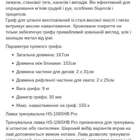
лежачи, станової тяги, нахилів і випадів. Він ефективний для
опрацювання м'язів грудей і рук, особливо біцепсів і
трицепсів.
Гриф для штанги виготовлений із сталі високої якості і легко
витримує високе навантаження. Хромоване покриття не
тільки забезпечує грифу привабливий зовнішній вигляд, але і
захищає метал від іржі.
Параметри прямого грифа:
Загальна довжина: 167см
Довжина між блоками: 102см
Довжина частини для дисків: 2 х 31см
Довжина рифленої частини для хвата: 2 х 25см
Вага грифа: 9 кг
Діаметр грифа: 30 мм
Макс. навантаження на гриф: 150 к
Лавка тренувальна HS-1065HB Pro
Тренувальна лавка HS-1065HB Pro призначена для тренувань
зі штангою або гантелями. Широкий вибір варіантів вправ на
лаві доповнюється жимом ногами. Лава дозволяє тренувати
м'язи грудей, рук, трицепсів, передпліч, плечового пояса і ніг.