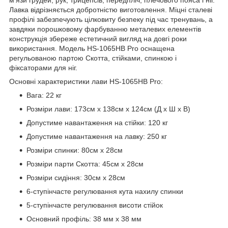
Лавка відрізняється добротністю виготовлення. Міцні сталеві
профілі забезпечують цілковиту безпеку під час тренувань, а
завдяки порошковому фарбуванню металевих елементів
конструкція збереже естетичний вигляд на довгі роки
використання. Модель HS-1065HB Pro оснащена
регульованою партою Скотта, стійками, спинкою і
фіксаторами для ніг.
Основні характеристики лави HS-1065HB Pro:
Вага: 22 кг
Розміри лави: 173см x 138см x 124см (Д x Ш x В)
Допустиме навантаження на стійки: 120 кг
Допустиме навантаження на лавку: 250 кг
Розміри спинки: 80см x 28см
Розміри парти Скотта: 45см х 28см
Розміри сидіння: 30см x 28см
6-ступінчасте регулювання кута нахилу спинки
5-ступінчасте регулювання висоти стійок
Основний профіль: 38 мм x 38 мм