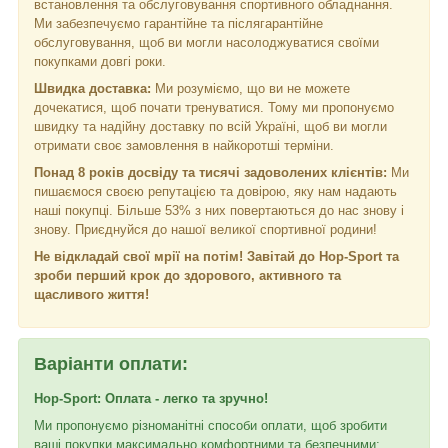
встановлення та обслуговування спортивного обладнання.
Ми забезпечуємо гарантійне та післягарантійне
обслуговування, щоб ви могли насолоджуватися своїми
покупками довгі роки.
Швидка доставка:
Ми розуміємо, що ви не можете
дочекатися, щоб почати тренуватися. Тому ми пропонуємо
швидку та надійну доставку по всій Україні, щоб ви могли
отримати своє замовлення в найкоротші терміни.
Понад 8 років досвіду та тисячі задоволених клієнтів:
Ми
пишаємося своєю репутацією та довірою, яку нам надають
наші покупці. Більше 53% з них повертаються до нас знову і
знову. Приєднуйся до нашої великої спортивної родини!
Не відкладай свої мрії на потім! Завітай до Hop-Sport та
зроби перший крок до здорового, активного та
щасливого життя!
Варіанти оплати:
Hop-Sport: Оплата - легко та зручно!
Ми пропонуємо різноманітні способи оплати, щоб зробити
ваші покупки максимально комфортними та безпечними: