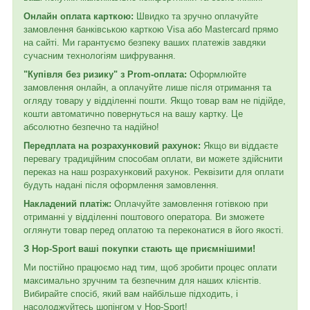
Онлайн оплата карткою:
Швидко та зручно оплачуйте
замовлення банківською карткою Visa або Mastercard прямо
на сайті. Ми гарантуємо безпеку ваших платежів завдяки
сучасним технологіям шифрування.
"Купівля без ризику" з Prom-оплата:
Оформлюйте
замовлення онлайн, а оплачуйте лише після отримання та
огляду товару у відділенні пошти. Якщо товар вам не підійде,
кошти автоматично повернуться на вашу картку. Це
абсолютно безпечно та надійно!
Передплата на розрахунковий рахунок:
Якщо ви віддаєте
перевагу традиційним способам оплати, ви можете здійснити
переказ на наш розрахунковий рахунок. Реквізити для оплати
будуть надані після оформлення замовлення.
Накладений платіж:
Оплачуйте замовлення готівкою при
отриманні у відділенні поштового оператора. Ви зможете
оглянути товар перед оплатою та переконатися в його якості.
З Hop-Sport ваші покупки стають ще приємнішими!
Ми постійно працюємо над тим, щоб зробити процес оплати
максимально зручним та безпечним для наших клієнтів.
Вибирайте спосіб, який вам найбільше підходить, і
насолоджуйтесь шопінгом у Hop-Sport!