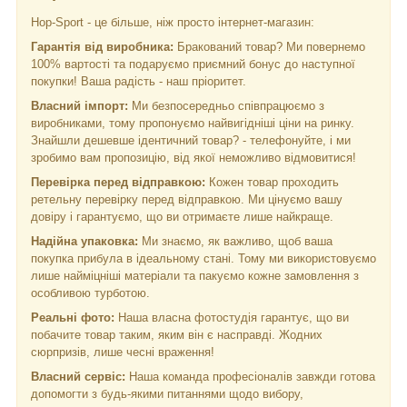
Hop-Sport - це більше, ніж просто інтернет-магазин:
Гарантія від виробника:
Бракований товар? Ми повернемо
100% вартості та подаруємо приємний бонус до наступної
покупки! Ваша радість - наш пріоритет.
Власний імпорт:
Ми безпосередньо співпрацюємо з
виробниками, тому пропонуємо найвигідніші ціни на ринку.
Знайшли дешевше ідентичний товар? - телефонуйте, і ми
зробимо вам пропозицію, від якої неможливо відмовитися!
Перевірка перед відправкою:
Кожен товар проходить
ретельну перевірку перед відправкою. Ми цінуємо вашу
довіру і гарантуємо, що ви отримаєте лише найкраще.
Надійна упаковка:
Ми знаємо, як важливо, щоб ваша
покупка прибула в ідеальному стані. Тому ми використовуємо
лише найміцніші матеріали та пакуємо кожне замовлення з
особливою турботою.
Реальні фото:
Наша власна фотостудія гарантує, що ви
побачите товар таким, яким він є насправді. Жодних
сюрпризів, лише чесні враження!
Власний сервіс:
Наша команда професіоналів завжди готова
допомогти з будь-якими питаннями щодо вибору,