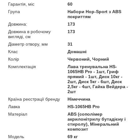
Гарантія, міс
60
Група
Набори Hop-Sport з ABS
покриттям
Довжина:
173
Довжина в робочому
173
вигляді, см
Діаметр отвору, мм
31
Клас
Домашні
Колір
Червоний, Чорний
Комплектація
Лава тренувальна HS-
1065HB Pro - 1шт, Гриф
прямий - 1шт, Диск 10кг -
2шт, Диск 5кг - 6шт, Диск
2,5кг - 4шт, Гайка Вейдера -
2шт
Країна реєстрації бренду
Німеччина
Лавка
HS-1065HB Pro
Матеріал
ABS (сополімер
акрилонітрилу бутадієну і
стиролу), Мінеральний
композит
Мoдель
69 кг