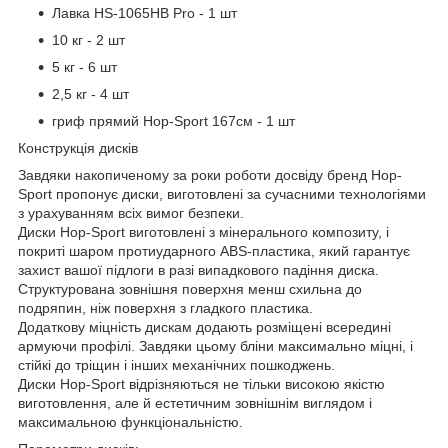
Лавка HS-1065HB Pro - 1 шт
10 кг - 2 шт
5 кг - 6 шт
2,5 кг - 4 шт
гриф прямий Hop-Sport 167см - 1 шт
Конструкція дисків
Завдяки накопиченому за роки роботи досвіду бренд Hop-
Sport пропонує диски, виготовлені за сучасними технологіями
з урахуванням всіх вимог безпеки.
Диски Hop-Sport виготовлені з мінерального композиту, і
покриті шаром протиударного ABS-пластика, який гарантує
захист вашої підлоги в разі випадкового падіння диска.
Структурована зовнішня поверхня менш схильна до
подряпин, ніж поверхня з гладкого пластика.
Додаткову міцність дискам додають розміщені всередині
армуючи профілі. Завдяки цьому бліни максимально міцні, і
стійкі до тріщин і інших механічних пошкоджень.
Диски Hop-Sport відрізняються не тільки високою якістю
виготовлення, але й естетичним зовнішнім виглядом і
максимальною функціональністю.