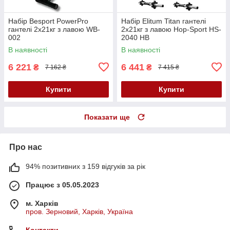
Набір Besport PowerPro
Набір Elitum Titan гантелі
гантелі 2х21кг з лавою WB-
2х21кг з лавою Hop-Sport HS-
002
2040 НВ
В наявності
В наявності
6 221
6 441
₴
₴
7 162 ₴
7 415 ₴
Купити
Купити
Показати ще
Про нас
94% позитивних з 159 відгуків за рік
Працює з 05.05.2023
м. Харків
пров. Зерновий, Харків, Україна
Контакти