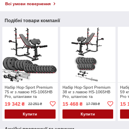
Всі умови повернення
Подібні товари компанії
Набір Hop-Sport Premium
Набір Hop-Sport Premium
Набі
75 кг з лавою HS-1065HB
38 кг з лавою HS-1065HB
59 к
Pro, штангами та
Pro, штангою та
Pro 
гантелями
гантелями
19 342
15 468
15 
₴
₴
22 251 ₴
17 789 ₴
Купити
Купити