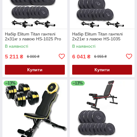
Набір Elitum Titan гантелі
Набір Elitum Titan гантелі
2х31кг з лавою HS-1025 Pro
2х21кг з лавою HS-1035
В наявності
В наявності
5 211
6 041
₴
₴
6 000 ₴
6 955 ₴
Купити
Купити
–13%
–13%