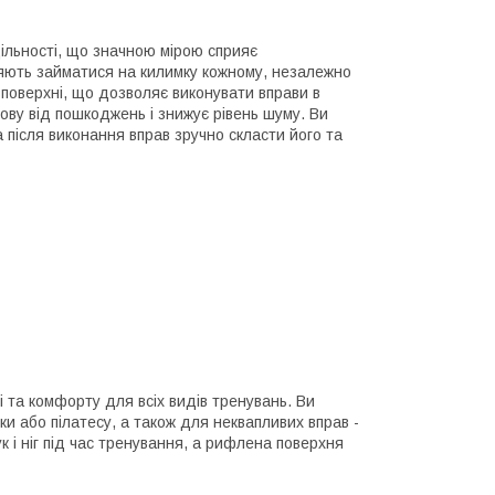
щільності, що значною мірою сприяє
ляють займатися на килимку кожному, незалежно
д поверхні, що дозволяє виконувати вправи в
ову від пошкоджень і знижує рівень шуму. Ви
 після виконання вправ зручно скласти його та
і та комфорту для всіх видів тренувань. Ви
и або пілатесу, а також для неквапливих вправ -
к і ніг під час тренування, а рифлена поверхня