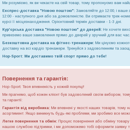
Ми розуміємо, як ви чекаєте на свій товар, тому пропонуємо вам най
Експрес-доставка "Новою поштою":
Замовляйте до 12:00, і ваше 
12:00 - наступного дня або за домовленістю. Ви отримаєте трек-ном
курсі її місцезнаходження. Орієнтовний термін доставки - 1-3 дні.
Кур'єрська доставка "Новою поштою" до дверей:
Не хочете вихо
привеземо ваше замовлення прямо до дверей у зручний для вас час
Безкоштовна доставка на фітнес-тренажери:
Ми цінуємо кожног
доставку на всі кардіо тренажери. Тренуйся з задоволенням та заощ
Hop-Sport: Ми доставимо твій спорт прямо до тебе!
Повернення та гарантія:
Hop-Sport: Твоя впевненість у кожній покупці!
Ми прагнемо, щоб кожен клієнт був задоволений своїм вибором, том
та гарантії:
Гарантія від виробника:
Ми впевнені у якості наших товарів, тому 
асортимент. Якщо виникнуть будь-які проблеми, ми зробимо все можл
Легке повернення та обмін:
Процес повернення або обміну товару 
нашою службою підтримки, і ми допоможемо тобі оформити заявку т