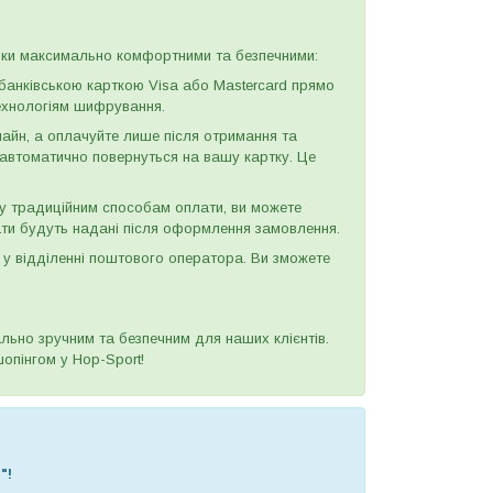
упки максимально комфортними та безпечними:
анківською карткою Visa або Mastercard прямо
технологіям шифрування.
н, а оплачуйте лише після отримання та
и автоматично повернуться на вашу картку. Це
у традиційним способам оплати, ви можете
ати будуть надані після оформлення замовлення.
у відділенні поштового оператора. Ви зможете
ьно зручним та безпечним для наших клієнтів.
опінгом у Hop-Sport!
"!