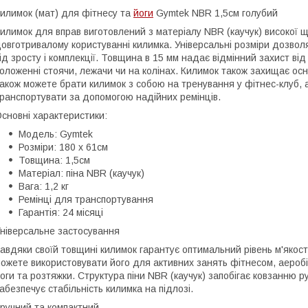
илимок (мат) для фітнесу та
йоги
Gymtek NBR 1,5см голубий
илимок для вправ виготовлений з матеріалу NBR (каучук) високої 
овготривалому користуванні килимка. Універсальні розміри дозво
ід зросту і комплекції. Товщина в 15 мм надає відмінний захист ві
оложенні стоячи, лежачи чи на колінах. Килимок також захищає осн
акож можете брати килимок з собою на тренування у фітнес-клуб, а
ранспортувати за допомогою надійних ремінців.
сновні характеристики:
Модель: Gymtek
Розміри: 180 x 61см
Товщина: 1,5см
Матеріал: піна NBR (каучук)
Вага: 1,2 кг
Ремінці для транспортування
Гарантія: 24 місяці
ніверсальне застосування
авдяки своїй товщині килимок гарантує оптимальний рівень м'якост
ожете використовувати його для активних занять фітнесом, аеробік
оги та розтяжки. Структура піни NBR (каучук) запобігає ковзанню ру
абезпечує стабільність килимка на підлозі.
ручний та компактний