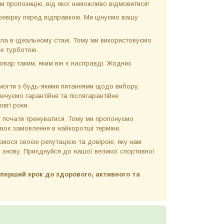
м пропозицію, від якої неможливо відмовитися!
евірку перед відправкою. Ми цінуємо вашу
ла в ідеальному стані. Тому ми використовуємо
ою турботою.
вар таким, яким він є насправді. Жодних
огти з будь-якими питаннями щодо вибору,
ечуємо гарантійне та післягарантійне
вгі роки.
 почати тренуватися. Тому ми пропонуємо
своє замовлення в найкоротші терміни.
мося своєю репутацією та довірою, яку нам
і знову. Приєднуйся до нашої великої спортивної
и перший крок до здорового, активного та