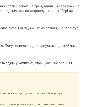
учно брати з собою на тренування. Незважаючи на
гляді, килимок не деформується, та зберігає
ію рухів. Він міцний і комфортний, що гарантує
стю. Тому килимок не деформується і довгий час
що входять у комплект, спрощують зберігання і
ртості та подаруємо приємний бонус до
у пропонуємо найвигідніші ціни на ринку.