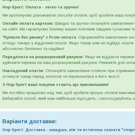
Hop-Sport: Оплата - легко та зручно!
Ми пропонуємо різноманітні способи оплати, щоб зробити ваші пок
Онлайн оплата карткою:
Швидко та зручно оплачуйте замовлення б
на сайті. Ми гарантуємо безпеку ваших платежів завдяки сучасним 
"Купівля без ризику" з Prom-оплата:
Оформлюйте замовлення онлай
огляду товару у відділенні пошти. Якщо товар вам не підійде, кошт
абсолютно безпечно та надійно!
Передплата на розрахунковий рахунок:
Якщо ви віддаєте переваг
здійснити переказ на наш розрахунковий рахунок. Реквізити для опл
Накладений платіж:
Оплачуйте замовлення готівкою при отриманні 
оглянути товар перед оплатою та переконатися в його якості.
З Hop-Sport ваші покупки стають ще приємнішими!
Ми постійно працюємо над тим, щоб зробити процес оплати максимал
Вибирайте спосіб, який вам найбільше підходить, і насолоджуйтесь ш
Варіанти доставки:
Hop-Sport: Доставка - швидше, ніж ти встигнеш сказати "спорт