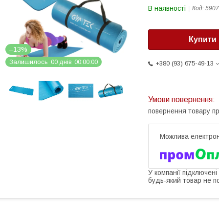
В наявності
Код:
5907
Купити
–13%
Залишилось
0
0
днів
0
0
0
0
0
0
+380 (93) 675-49-13
повернення товару п
У компанії підключені
будь-який товар не п