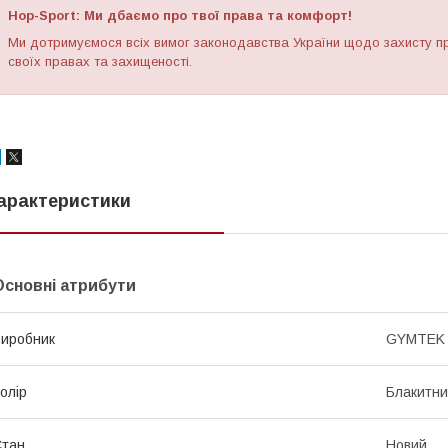
Hop-Sport: Ми дбаємо про твої права та комфорт!
Ми дотримуємося всіх вимог законодавства України щодо захисту пр
своїх правах та захищеності.
арактеристики
Основні атрибути
иробник
GYMTEK
олір
Блакитн
Стан
Новий