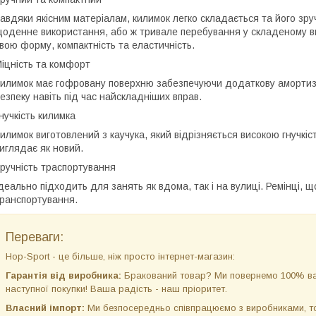
авдяки якісним матеріалам, килимок легко складається та його зр
оденне використання, або ж тривале перебування у складеному ви
вою форму, компактність та еластичність.
іцність та комфорт
илимок має гофровану поверхню забезпечуючи додаткову амортизац
езпеку навіть під час найскладніших вправ.
нучкість килимка
илимок виготовлений з каучука, який відрізняється високою гнучкі
иглядає як новий.
ручність траспортування
деально підходить для занять як вдома, так і на вулиці. Ремінці, 
ранспортування.
Переваги:
Hop-Sport - це більше, ніж просто інтернет-магазин:
Гарантія від виробника:
Бракований товар? Ми повернемо 100% ва
наступної покупки! Ваша радість - наш пріоритет.
Власний імпорт:
Ми безпосередньо співпрацюємо з виробниками, том