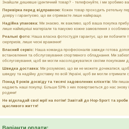
Знайшли дешевше ідентичний товар? - телефонуйте, і ми зробимо ва
Перевірка перед відправкою:
Кожен товар проходить ретельну пер
довіру і гарантуємо, що ви отримаєте лише найкраще.
Надійна упаковка:
Ми знаємо, як важливо, щоб ваша покупка прибу
лише найміцніші матеріали та пакуємо кожне замовлення з особлив
Реальні фото:
Наша власна фотостудія гарантує, що ви побачите то
сюрпризів, лише чесні враження!
Власний сервіс:
Наша команда професіоналів завжди готова допом
встановлення та обслуговування спортивного обладнання. Ми забезп
обслуговування, щоб ви могли насолоджуватися своїми покупками до
Швидка доставка:
Ми розуміємо, що ви не можете дочекатися, щоб
швидку та надійну доставку по всій Україні, щоб ви могли отримати 
Понад 8 років досвіду та тисячі задоволених клієнтів:
Ми пишає
надають наші покупці. Більше 53% з них повертаються до нас знову 
родини!
Не відкладай свої мрії на потім! Завітай до Hop-Sport та зроб
щасливого життя!
Варіанти оплати: