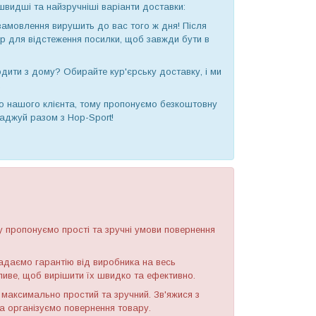
швидші та найзручніші варіанти доставки:
замовлення вирушить до вас того ж дня! Після
ер для відстеження посилки, щоб завжди бути в
дити з дому? Обирайте кур'єрську доставку, і ми
.
о нашого клієнта, тому пропонуємо безкоштовну
аджуй разом з Hop-Sport!
у пропонуємо прості та зручні умови повернення
надаємо гарантію від виробника на весь
иве, щоб вирішити їх швидко та ефективно.
максимально простий та зручний. Зв'яжися з
а організуємо повернення товару.