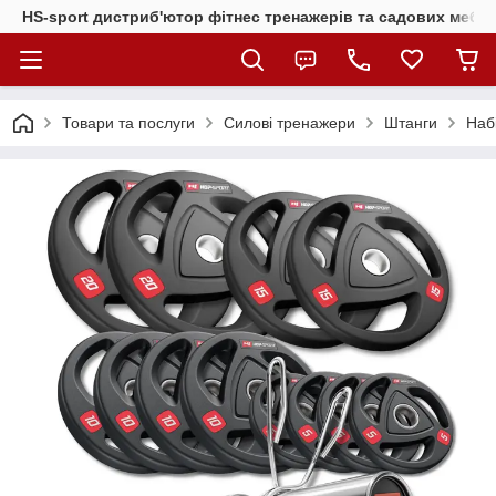
HS-sport дистриб'ютор фітнес тренажерів та садових меблі
Товари та послуги
Силові тренажери
Штанги
Наб