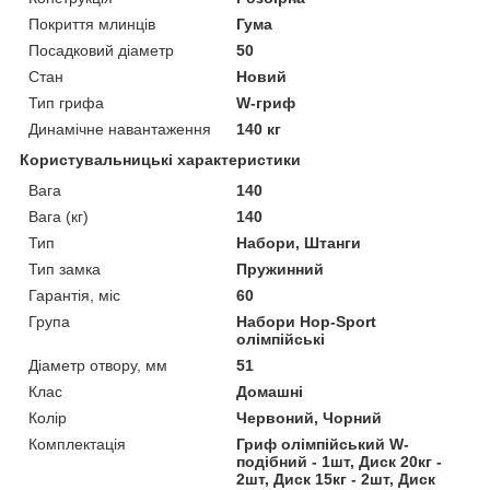
Покриття млинців
Гума
Посадковий діаметр
50
Стан
Новий
Тип грифа
W-гриф
Динамічне навантаження
140 кг
Користувальницькі характеристики
Вага
140
Вага (кг)
140
Тип
Набори, Штанги
Тип замка
Пружинний
Гарантія, міс
60
Група
Набори Hop-Sport
олімпійські
Діаметр отвору, мм
51
Клас
Домашні
Колір
Червоний, Чорний
Комплектація
Гриф олімпійський W-
подібний - 1шт, Диск 20кг -
2шт, Диск 15кг - 2шт, Диск