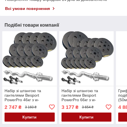
Всі умови повернення
Подібні товари компанії
Набір зі штангою та
Набір зі штангою та
Гриф
гантелями Besport
гантелями Besport
поді
PowerPro 46кг з w-
PowerPro 66кг з w-
(50м
подібним грифом 120см
подібним грифом 120см
2 747
3 177
4 8
₴
₴
3 160 ₴
3 654 ₴
Купити
Купити