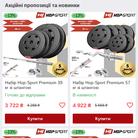
Акційні пропозиції та новинки
–13%
–13%
Набір Hop-Sport Premium 39
Набір Hop-Sport Premium 57
кг зі штангою
кг зі штангою
Готово до відправки
В наявності
3 722
4 922
₴
₴
4 288 ₴
5 668 ₴
Купити
Купити
–13%
–13%