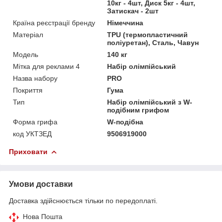
10кг - 4шт, Диск 5кг - 4шт,
Затискач - 2шт
Країна реєстрації бренду
Німеччина
Матеріал
TPU (термопластичний
поліуретан), Сталь, Чавун
Мoдель
140 кг
Мітка для реклами 4
Набір олімпійський
Назва набору
PRO
Покриття
Гума
Тип
Набір олімпійський з W-
подібним грифом
Форма грифа
W-подібна
код УКТЗЕД
9506919000
Приховати
Умови доставки
Доставка здійснюється тільки по передоплаті.
Нова Пошта