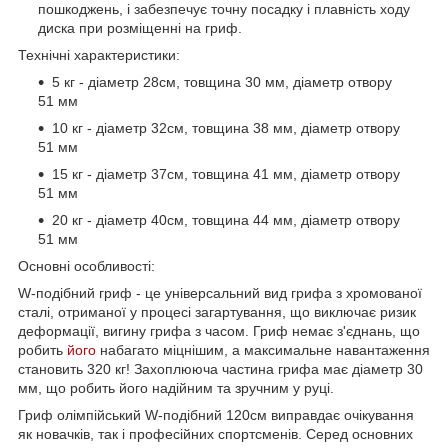
пошкоджень, і забезпечує точну посадку і плавність ходу
диска при розміщенні на гриф.
Технічні характеристики:
5 кг - діаметр 28см, товщина 30 мм, діаметр отвору
51 мм
10 кг - діаметр 32см, товщина 38 мм, діаметр отвору
51 мм
15 кг - діаметр 37см, товщина 41 мм, діаметр отвору
51 мм
20 кг - діаметр 40см, товщина 44 мм, діаметр отвору
51 мм
Основні особливості:
W-подібний гриф - це універсальний вид грифа з хромованої
сталі, отриманої у процесі загартування, що виключає ризик
деформації, вигину грифа з часом. Гриф немає з'єднань, що
робить
його
набагато міцнішим, а максимальне навантаження
становить 320 кг! Захоплююча частина грифа має діаметр 30
мм, що робить його надійним та зручним у руці.
Гриф олімпійський W-подібний 120см виправдає очікування
як новачків, так і професійних спортсменів. Серед основних