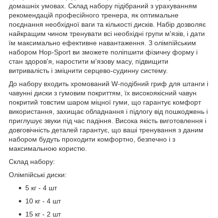
домашніх умовах. Склад набору підібраний з урахуванням
рекомендацій професійного тренера, як оптимальне
поєднання необхідної ваги та кількості дисків. Набір дозволяє
найкращим чином тренувати всі необхідні групи м'язів, і дати
їм максимально ефективне навантаження. З олімпійським
набором Hop-Sport ви зможете поліпшити фізичну форму і
стан здоров'я, наростити м'язову масу, підвищити
витривалість і зміцнити серцево-судинну систему.
До набору входить хромований W-подібний гриф для штанги і
чавунні диски з гумовим покриттям, їх високоякісний чавун
покритий товстим шаром міцної гуми, що гарантує комфорт
використання, захищає обладнання і підлогу від пошкоджень і
приглушує звуки під час падіння. Висока якість виготовлення і
довговічність деталей гарантує, що ваші тренування з даним
набором будуть проходити комфортно, безпечно і з
максимальною користю.
Склад набору:
Олімпійські диски:
5 кг - 4 шт
10 кг - 4 шт
15 кг - 2 шт