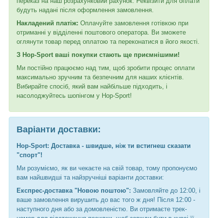
переказ на наш розрахунковий рахунок. Реквізити для оплати
будуть надані після оформлення замовлення.
Накладений платіж:
Оплачуйте замовлення готівкою при
отриманні у відділенні поштового оператора. Ви зможете
оглянути товар перед оплатою та переконатися в його якості.
З Hop-Sport ваші покупки стають ще приємнішими!
Ми постійно працюємо над тим, щоб зробити процес оплати
максимально зручним та безпечним для наших клієнтів.
Вибирайте спосіб, який вам найбільше підходить, і
насолоджуйтесь шопінгом у Hop-Sport!
Варіанти доставки:
Hop-Sport: Доставка - швидше, ніж ти встигнеш сказати
"спорт"!
Ми розуміємо, як ви чекаєте на свій товар, тому пропонуємо
вам найшвидші та найзручніші варіанти доставки:
Експрес-доставка "Новою поштою":
Замовляйте до 12:00, і
ваше замовлення вирушить до вас того ж дня! Після 12:00 -
наступного дня або за домовленістю. Ви отримаєте трек-