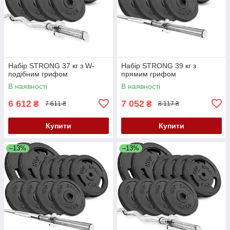
Набір STRONG 37 кг з W-
Набір STRONG 39 кг з
подібним грифом
прямим грифом
В наявності
В наявності
6 612
7 052
₴
₴
7 611 ₴
8 117 ₴
Купити
Купити
–13%
–13%