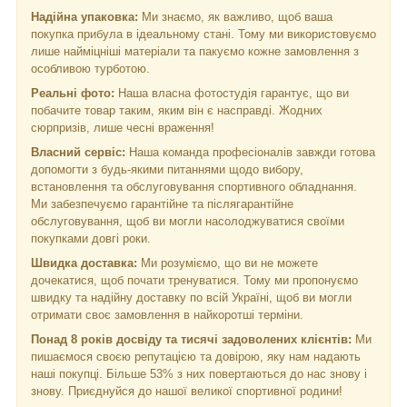
Надійна упаковка:
Ми знаємо, як важливо, щоб ваша
покупка прибула в ідеальному стані. Тому ми використовуємо
лише найміцніші матеріали та пакуємо кожне замовлення з
особливою турботою.
Реальні фото:
Наша власна фотостудія гарантує, що ви
побачите товар таким, яким він є насправді. Жодних
сюрпризів, лише чесні враження!
Власний сервіс:
Наша команда професіоналів завжди готова
допомогти з будь-якими питаннями щодо вибору,
встановлення та обслуговування спортивного обладнання.
Ми забезпечуємо гарантійне та післягарантійне
обслуговування, щоб ви могли насолоджуватися своїми
покупками довгі роки.
Швидка доставка:
Ми розуміємо, що ви не можете
дочекатися, щоб почати тренуватися. Тому ми пропонуємо
швидку та надійну доставку по всій Україні, щоб ви могли
отримати своє замовлення в найкоротші терміни.
Понад 8 років досвіду та тисячі задоволених клієнтів:
Ми
пишаємося своєю репутацією та довірою, яку нам надають
наші покупці. Більше 53% з них повертаються до нас знову і
знову. Приєднуйся до нашої великої спортивної родини!