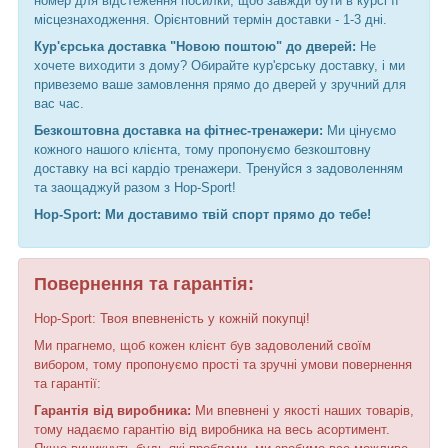
номер для відстеження посилки, щоб завжди бути в курсі її
місцезнаходження. Орієнтовний термін доставки - 1-3 дні.
Кур'єрська доставка "Новою поштою" до дверей:
Не
хочете виходити з дому? Обирайте кур'єрську доставку, і ми
привеземо ваше замовлення прямо до дверей у зручний для
вас час.
Безкоштовна доставка на фітнес-тренажери:
Ми цінуємо
кожного нашого клієнта, тому пропонуємо безкоштовну
доставку на всі кардіо тренажери. Тренуйся з задоволенням
та заощаджуй разом з Hop-Sport!
Hop-Sport: Ми доставимо твій спорт прямо до тебе!
Повернення та гарантія:
Hop-Sport: Твоя впевненість у кожній покупці!
Ми прагнемо, щоб кожен клієнт був задоволений своїм
вибором, тому пропонуємо прості та зручні умови повернення
та гарантії:
Гарантія від виробника:
Ми впевнені у якості наших товарів,
тому надаємо гарантію від виробника на весь асортимент.