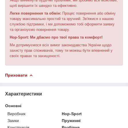
Якщо виникнуть будь-які проблеми, ми зробимо все можливе,
щоб вирішити їх швидко та ефективно.
Легке повернення та обмін:
Процес повернення або обміну
товару максимально простий та зручний. Зв'яжися з нашою
службою підтримки, і ми допоможемо тобі оформити заявку
та організуємо повернення товару.
Hop-Sport: Ми дбаємо про твої права та комфорт!
Ми дотримуємося всіх вимог законодавства України щодо
захисту прав споживачів, тому ти можеш бути впевнений у
своїх правах та захищеності.
Приховати
Характеристики
Основні
Виробник
Hop-Sport
Замки
Пружинні
Конструкція
Розбірна