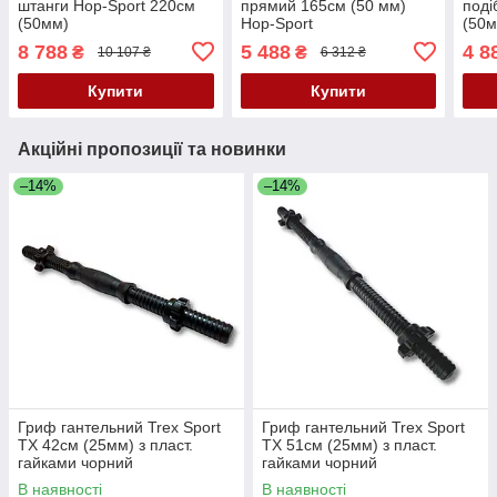
штанги Hop-Sport 220см
прямий 165см (50 мм)
поді
(50мм)
Hop-Sport
(50м
8 788
5 488
4 8
₴
₴
10 107 ₴
6 312 ₴
Купити
Купити
Акційні пропозиції та новинки
–14%
–14%
Гриф гантельний Trex Sport
Гриф гантельний Trex Sport
TX 42см (25мм) з пласт.
TX 51см (25мм) з пласт.
гайками чорний
гайками чорний
В наявності
В наявності