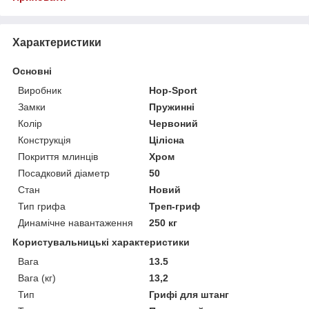
Характеристики
Основні
Виробник
Hop-Sport
Замки
Пружинні
Колір
Червоний
Конструкція
Цілісна
Покриття млинців
Хром
Посадковий діаметр
50
Стан
Новий
Тип грифа
Треп-гриф
Динамічне навантаження
250 кг
Користувальницькі характеристики
Вага
13.5
Вага (кг)
13,2
Тип
Грифі для штанг