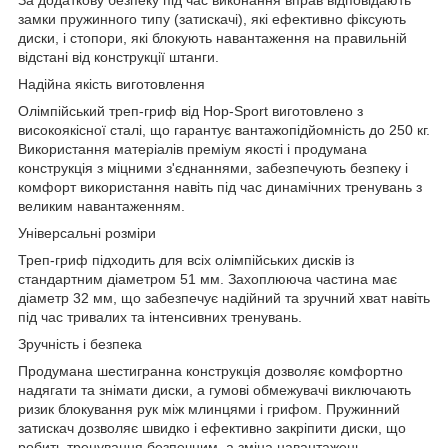
замки пружинного типу (затискачі), які ефективно фіксують
диски, і стопори, які блокують навантаження на правильній
відстані від конструкції штанги.
Надійна якість виготовлення
Олімпійський треп-гриф від Hop-Sport виготовлено з
високоякісної сталі, що гарантує вантажопідйомність до 250 кг.
Використання матеріалів преміум якості і продумана
конструкція з міцними з'єднаннями, забезпечують безпеку і
комфорт використання навіть під час динамічних тренувань з
великим навантаженням.
Універсальні розміри
Треп-гриф підходить для всіх олімпійських дисків із
стандартним діаметром 51 мм. Захоплююча частина має
діаметр 32 мм, що забезпечує надійний та зручний хват навіть
під час тривалих та інтенсивних тренувань.
Зручність і безпека
Продумана шестигранна конструкція дозволяє комфортно
надягати та знімати диски, а гумові обмежувачі виключають
ризик блокування рук між млинцями і грифом. Пружинний
затискач дозволяє швидко і ефективно закріпити диски, що
робить тренування безпечним, а зміна навантажень -