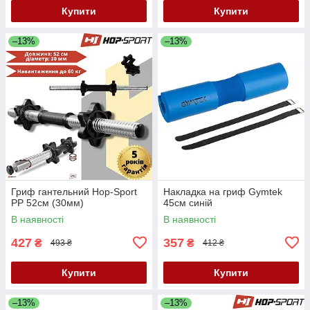
Купити
Купити
–13%
–13%
Гриф гантельний Hop-Sport
Накладка на гриф Gymtek
PP 52см (30мм)
45см синій
В наявності
В наявності
427
357
₴
₴
493 ₴
412 ₴
Купити
Купити
–13%
–13%