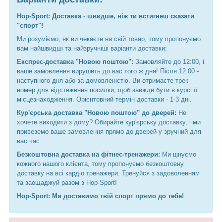
Hop-Sport: Доставка - швидше, ніж ти встигнеш сказати
"спорт"!
Ми розуміємо, як ви чекаєте на свій товар, тому пропонуємо
вам найшвидші та найзручніші варіанти доставки:
Експрес-доставка "Новою поштою":
Замовляйте до 12:00, і
ваше замовлення вирушить до вас того ж дня! Після 12:00 -
наступного дня або за домовленістю. Ви отримаєте трек-
номер для відстеження посилки, щоб завжди бути в курсі її
місцезнаходження. Орієнтовний термін доставки - 1-3 дні.
Кур'єрська доставка "Новою поштою" до дверей:
Не
хочете виходити з дому? Обирайте кур'єрську доставку, і ми
привеземо ваше замовлення прямо до дверей у зручний для
вас час.
Безкоштовна доставка на фітнес-тренажери:
Ми цінуємо
кожного нашого клієнта, тому пропонуємо безкоштовну
доставку на всі кардіо тренажери. Тренуйся з задоволенням
та заощаджуй разом з Hop-Sport!
Hop-Sport: Ми доставимо твій спорт прямо до тебе!