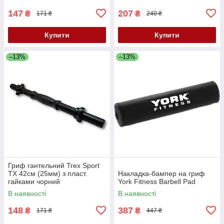
147
207
₴
₴
171 ₴
240 ₴
Купити
Купити
–13%
–13%
Гриф гантельний Trex Sport
TX 42см (25мм) з пласт.
Накладка-бампер на гриф
гайками чорний
York Fitness Barbell Pad
В наявності
В наявності
148
387
₴
₴
171 ₴
447 ₴