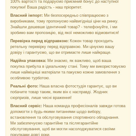
100% вартості та подаруємо приємний бонус до наступної
покупки! Ваша радість - наш пріоритет.
Власний імпорт:
Ми безпосередньо співпрацюємо з
виробниками, тому пропонуємо найвигідніші ціни на ринку.
Знайшли дешевше ідентичний товар? - телефонуйте, і ми
зробимо вам пропозицію, від якої неможливо відмовитися!
Перевірка перед відправкою:
Кожен товар проходить
ретельну перевірку перед відправкою. Ми цінуємо вашу
довіру і гарантуємо, що ви отримаєте лише найкраще.
Надійна упаковка:
Ми знаємо, як важливо, щоб ваша
покупка прибула в ідеальному стані. Тому ми використовуємо
лише найміцніші матеріали та пакуємо кожне замовлення з
особливою турботою.
Реальні фото:
Наша власна фотостудія гарантує, що ви
побачите товар таким, яким він є насправді. Жодних
сюрпризів, лише чесні враження!
Власний сервіс:
Наша команда професіоналів завжди готова
допомогти з будь-якими питаннями щодо вибору,
встановлення та обслуговування спортивного обладнання.
Ми забезпечуємо гарантійне та післягарантійне
обслуговування, щоб ви могли насолоджуватися своїми
покупками довгі роки.