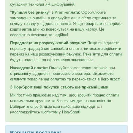
сучасним технологіям шифрування.
"Купівля без ризику" з Prom-оплата:
Оформлюйте
замовлення онлайн, а оплачуйте лише після отримання та
огляду товару у відділенні пошти. Якщо товар вам не підійде,
кошти автоматично повернуться на вашу картку. Це
абсолютно безпечно та надійно!
Передплата на розрахунковий рахунок:
Якщо ви віддаєте
перевагу традиційним способам оплати, ви можете здійснити
переказ на наш розрахунковий рахунок. Реквізити для оплати
будуть надані після оформлення замовлення.
Накладений платіж:
Оплачуйте замовлення готівкою при
отриманні у відділенні поштового оператора. Ви зможете
оглянути товар перед оплатою та переконатися в його якості.
З Hop-Sport ваші покупки стають ще приємнішими!
Ми постійно працюємо над тим, щоб зробити процес оплати
максимально зручним та безпечним для наших клієнтів.
Вибирайте спосіб, який вам найбільше підходить, і
насолоджуйтесь шопінгом у Hop-Sport!
Варіанти доставки: