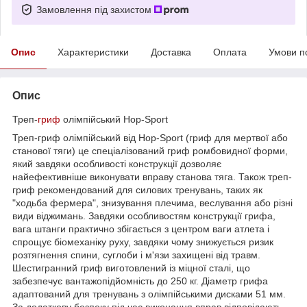
Замовлення під захистом
Опис
Характеристики
Доставка
Оплата
Умови п
Опис
Треп-
гриф
олімпійський Hop-Sport
Треп-гриф олімпійський від Hop-Sport (гриф для мертвої або
станової тяги) це спеціалізований гриф ромбовидної форми,
який завдяки особливості конструкції дозволяє
найефективніше виконувати вправу станова тяга. Також треп-
гриф рекомендований для силових тренувань, таких як
"ходьба фермера", знизування плечима, веслування або різні
види віджимань. Завдяки особливостям конструкції грифа,
вага штанги практично збігається з центром ваги атлета і
спрощує біомеханіку руху, завдяки чому знижується ризик
розтягнення спини, суглоби і м'язи захищені від травм.
Шестигранний гриф виготовлений із міцної сталі, що
забезпечує вантажопідйомність до 250 кг. Діаметр грифа
адаптований для тренувань з олімпійськими дисками 51 мм.
За додаткову безпеку під час виконання вправ відповідають