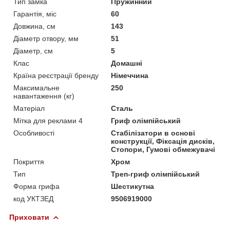
Тип замка
Пружинний
Гарантія, міс
60
Довжина, см
143
Діаметр отвору, мм
51
Діаметр, см
5
Клас
Домашні
Країна реєстрації бренду
Німеччина
Максимальне
250
навантаження (кг)
Матеріал
Сталь
Мітка для реклами 4
Гриф олімпійський
Особливості
Стабілізатори в основі
конструкції, Фіксація дисків,
Стопори, Гумові обмежувачі
Покриття
Хром
Тип
Треп-гриф олімпійський
Форма грифа
Шестикутна
код УКТЗЕД
9506919000
Приховати