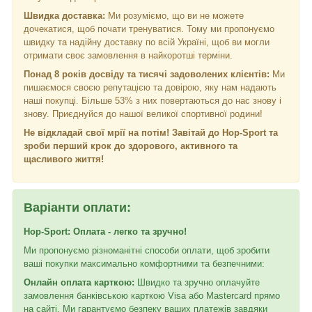
Швидка доставка:
Ми розуміємо, що ви не можете
дочекатися, щоб почати тренуватися. Тому ми пропонуємо
швидку та надійну доставку по всій Україні, щоб ви могли
отримати своє замовлення в найкоротші терміни.
Понад 8 років досвіду та тисячі задоволених клієнтів:
Ми
пишаємося своєю репутацією та довірою, яку нам надають
наші покупці. Більше 53% з них повертаються до нас знову і
знову. Приєднуйся до нашої великої спортивної родини!
Не відкладай свої мрії на потім! Завітай до Hop-Sport та
зроби перший крок до здорового, активного та
щасливого життя!
Варіанти оплати:
Hop-Sport: Оплата - легко та зручно!
Ми пропонуємо різноманітні способи оплати, щоб зробити
ваші покупки максимально комфортними та безпечними:
Онлайн оплата карткою:
Швидко та зручно оплачуйте
замовлення банківською карткою Visa або Mastercard прямо
на сайті. Ми гарантуємо безпеку ваших платежів завдяки