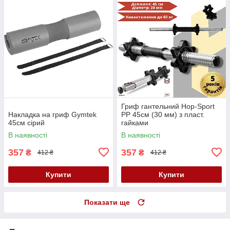
Гриф гантельний Hop-Sport
Накладка на гриф Gymtek
PP 45см (30 мм) з пласт.
45см сірий
гайками
В наявності
В наявності
357
357
₴
₴
412 ₴
412 ₴
Купити
Купити
Показати ще