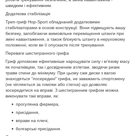
швидким і ефективним.
Додаткова стабілізація
Треп-гриф Hop-Sport обладнаний додатковими
стабілізаторами в основі конструкції. Вони підвищують вашу
безпеку, запобігаючи мимовільне переміщення штанги при
зміні навантаження, а також блокують штангу в нерухомому
положенні, коли ви її опускаєте після тренування.
Переваги шестигранного грифа
Гриф допоможе ефективніше нарощувати силу і м'язову масу
як початківцям, так і досвідченим атлетам, зводячи ризик
травм спини до мінімуму. При цьому сам диски з вагою
знаходяться "посередині" грифа, не заважають спортсмену
(не чіпляються за гомілки або стегна) що дозволяє
зосередитися на вправі. З шестигранним грифом можна
виконувати такі вправи, як:
прогулянка фермера,
присідання,
вправи на плечі,
болгарські присідання.