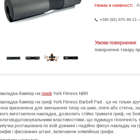
Немає в наявності
К
+380 (93) 675-49-13
повернення товару п
акладка-бампер на
гриф
York Fitness NBR
акладка-бампер на гриф York Fitness Barbell Pad - це не тільки зру
она призначена для зменшення тиску на шию, плечі або стегна, зал
кого виготовлена накладка, дозволить стійко тримати гриф, не боя
ологовідштовхувальними властивостями, що підвищує гігієнічність 
ипучка розташована по всій довжині і надійно фіксує накладку на г
рифів і фіксованих штанг, включаючи олімпійські грифи.