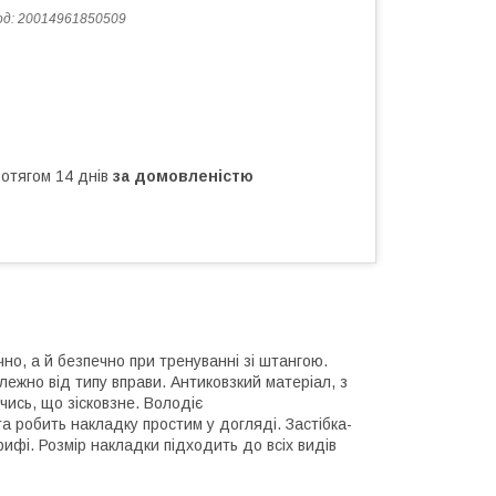
од:
20014961850509
ротягом 14 днів
за домовленістю
чно, а й безпечно при тренуванні зі штангою.
ежно від типу вправи. Антиковзкий матеріал, з
чись, що зісковзне. Володіє
та робить накладку простим у догляді. Застібка-
рифі. Розмір накладки підходить до всіх видів