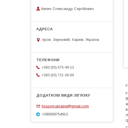
Кипич Олександр Сергійович
пров. Зерновий, Харків, Україна
+380 (93) 675-49-13
+380 (63) 721-38-89
Н
Н
В
я
hssport.ukraine@gmail.com
в
+380936754913
л
г