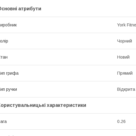
Основні атрибути
иробник
York Fitn
олір
Чорний
Стан
Новий
ип грифа
Прямий
ип ручки
Відкрита
Користувальницькі характеристики
ага
0.26