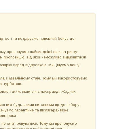
ртості та подаруємо приємний бонус до
у пропонуємо найвигідніші ціни на ринку.
м пропозицію, від якої неможливо відмовитися!
евірку перед відправкою. Ми цінуємо вашу
ла в ідеальному стані. Тому ми використовуємо
ою турботою.
вар таким, яким він є насправді. Жодних
огти з будь-якими питаннями щодо вибору,
ечуємо гарантійне та післягарантійне
вгі роки.
 почати тренуватися. Тому ми пропонуємо
своє замовлення в найкоротші терміни.