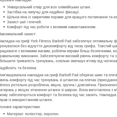
ереваги накладки:
Універсальний отвір для всіх олімпійських штанг.
Застібка на липучці для надійної фіксації.
Щільна піна із закритими порами для кращого поглинання та к
Захист шиї і плечей.
Комфорт під час роботи з великим навантаженням.
аксимальний захист:
акладка на гриф York Fitness Barbell Pad забезпечує оптимальну ф
ренуватися без відчуття дискомфорту від тиску грифа. Товстий ша
рацювати з великими вагами, роблячи вправи більш безпечними, 
равильному виконанні. Забезпечуючи високий рівень комфорту та 
більшити тривалість тренувань, оскільки зменшує втому від натиск
адійсніть та безпека:
ом'якшувальна накладка на гриф Barbell Pad оберігає шию та плечі
івень комфорту під час тренувань зі штангою на плечах (присіданн
itness ретельно розроблена, міцна, зручна і довговічна. Призначен
атирань у місцях зіткнення штанги зі шкірою. Вона виготовлена з м
кому забезпечується комфорт та безпека під час занять. Накладка
прав із використанням штанги.
сновні характеристики:
Матеріал: поліестер, поролон.