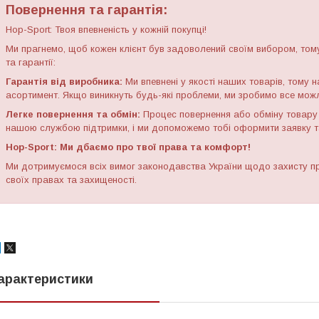
Повернення та гарантія:
Hop-Sport: Твоя впевненість у кожній покупці!
Ми прагнемо, щоб кожен клієнт був задоволений своїм вибором, том
та гарантії:
Гарантія від виробника:
Ми впевнені у якості наших товарів, тому 
асортимент. Якщо виникнуть будь-які проблеми, ми зробимо все можл
Легке повернення та обмін:
Процес повернення або обміну товару 
нашою службою підтримки, і ми допоможемо тобі оформити заявку т
Hop-Sport: Ми дбаємо про твої права та комфорт!
Ми дотримуємося всіх вимог законодавства України щодо захисту пр
своїх правах та захищеності.
арактеристики