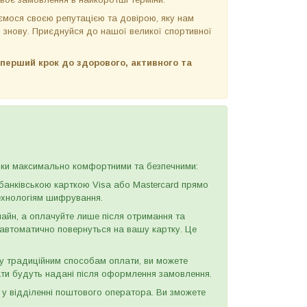
мося своєю репутацією та довірою, яку нам
і знову. Приєднуйся до нашої великої спортивної
и перший крок до здорового, активного та
упки максимально комфортними та безпечними:
анківською карткою Visa або Mastercard прямо
технологіям шифрування.
н, а оплачуйте лише після отримання та
и автоматично повернуться на вашу картку. Це
у традиційним способам оплати, ви можете
ати будуть надані після оформлення замовлення.
у відділенні поштового оператора. Ви зможете