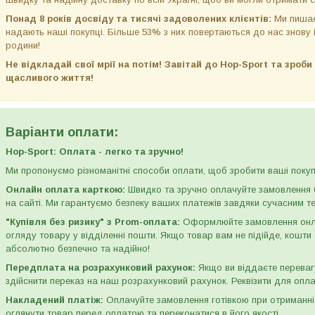
Понад 8 років досвіду та тисячі задоволених клієнтів:
Ми пишає
надають наші покупці. Більше 53% з них повертаються до нас знову 
родини!
Не відкладай свої мрії на потім! Завітай до Hop-Sport та зроб
щасливого життя!
Варіанти оплати:
Hop-Sport: Оплата - легко та зручно!
Ми пропонуємо різноманітні способи оплати, щоб зробити ваші пок
Онлайн оплата карткою:
Швидко та зручно оплачуйте замовлення б
на сайті. Ми гарантуємо безпеку ваших платежів завдяки сучасним 
"Купівля без ризику" з Prom-оплата:
Оформлюйте замовлення онлай
огляду товару у відділенні пошти. Якщо товар вам не підійде, кошт
абсолютно безпечно та надійно!
Передплата на розрахунковий рахунок:
Якщо ви віддаєте переваг
здійснити переказ на наш розрахунковий рахунок. Реквізити для опл
Накладений платіж:
Оплачуйте замовлення готівкою при отриманні 
оглянути товар перед оплатою та переконатися в його якості.