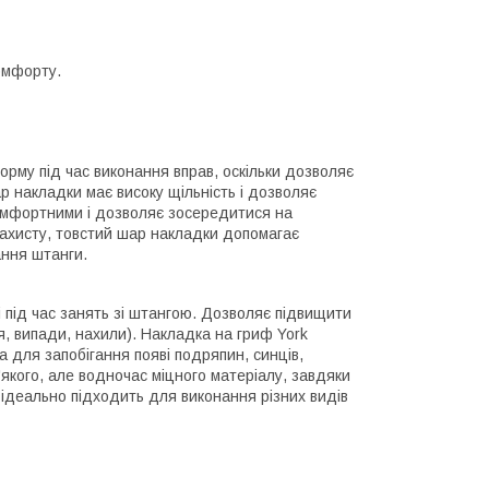
омфорту.
орму під час виконання вправ, оскільки дозволяє
р накладки має високу щільність і дозволяє
комфортними і дозволяє зосередитися на
захисту, товстий шар накладки допомагає
ання штанги.
 під час занять зі штангою. Дозволяє підвищити
я, випади, нахили). Накладка на гриф York
а для запобігання появі подряпин, синців,
'якого, але водночас міцного матеріалу, завдяки
 ідеально підходить для виконання різних видів