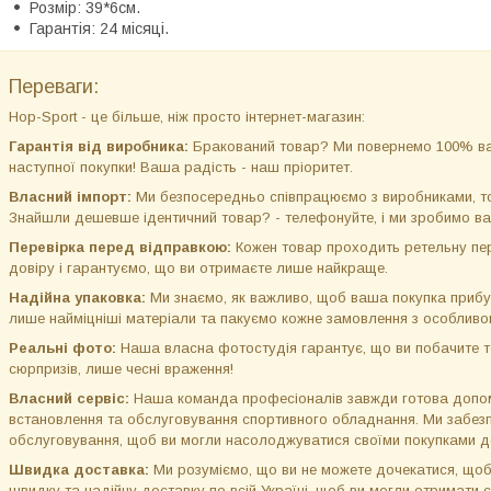
Розмір: 39*6см.
Гарантія: 24 місяці.
Переваги:
Hop-Sport - це більше, ніж просто інтернет-магазин:
Гарантія від виробника:
Бракований товар? Ми повернемо 100% ва
наступної покупки! Ваша радість - наш пріоритет.
Власний імпорт:
Ми безпосередньо співпрацюємо з виробниками, том
Знайшли дешевше ідентичний товар? - телефонуйте, і ми зробимо ва
Перевірка перед відправкою:
Кожен товар проходить ретельну пер
довіру і гарантуємо, що ви отримаєте лише найкраще.
Надійна упаковка:
Ми знаємо, як важливо, щоб ваша покупка прибу
лише найміцніші матеріали та пакуємо кожне замовлення з особлив
Реальні фото:
Наша власна фотостудія гарантує, що ви побачите то
сюрпризів, лише чесні враження!
Власний сервіс:
Наша команда професіоналів завжди готова допом
встановлення та обслуговування спортивного обладнання. Ми забезп
обслуговування, щоб ви могли насолоджуватися своїми покупками до
Швидка доставка:
Ми розуміємо, що ви не можете дочекатися, щоб
швидку та надійну доставку по всій Україні, щоб ви могли отримати 