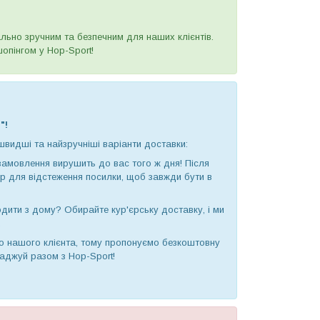
ьно зручним та безпечним для наших клієнтів.
опінгом у Hop-Sport!
"!
швидші та найзручніші варіанти доставки:
замовлення вирушить до вас того ж дня! Після
ер для відстеження посилки, щоб завжди бути в
дити з дому? Обирайте кур'єрську доставку, і ми
.
о нашого клієнта, тому пропонуємо безкоштовну
аджуй разом з Hop-Sport!