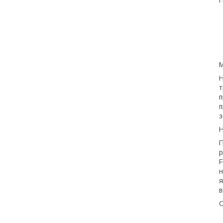
П
М
Н
т
п
п
з
Н
П
р
F
н
я
в
О