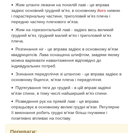
Жим штанги лежачи на похилій лаві - це вправа
задіює основний грудний м'яз, в основному
його
нижню
і парастернальну частини, триголовий м'яз плеча і
передню частину плечового м'яза.
Жим на горизонтальній лаві - задіює весь великий
грудний м'яз, грудний малий м'яз і триголовий м'яз
плеча.
Розгинання ніг - це вправа задіює в основному м'язи
квадрицепсів. Лава оснащена штифтом, завдяки якому
можна варіювати навантаження відповідно до
індивідуальних потреб.
Згинання передпліччя зі штангою - це вправа задіює в
основному біцепси, м'язи плеча і передпліччя.
Підтягування тяги до грудей - в цій вправі задіяні
м'язи спини, в тому числі найширший м'яз спини.
Розведення рук на прямій лаві - ця вправа
опрацьовує в основному великі грудні м'язи. Регулярне
її виконання робить грудні м'язи більш гнучкими і
позитивно впливає на поставу.
Переваги: