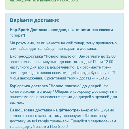
насолоджуйтесь шопінгом у Hop-Sport!
Варіанти доставки:
Hop-Sport: Доставка - швидше, ніж ти встигнеш сказати
"спорт"!
Ми розуміємо, як ви чекаєте на свій товар, тому пропонуємо
вам найшвидші та найзручніші варіанти доставки:
Експрес-доставка "Новою поштою":
Замовляйте до 12:00, і
ваше замовлення вирушить до вас того ж дня! Після 12:00 -
наступного дня або за домовленістю. Ви отримаєте трек-
номер для відстеження посилки, щоб завжди бути в курсі її
місцезнаходження. Орієнтовний термін доставки - 1-3 дні.
Кур'єрська доставка "Новою поштою" до дверей:
Не
хочете виходити з дому? Обирайте кур'єрську доставку, і ми
привеземо ваше замовлення прямо до дверей у зручний для
вас час.
Безкоштовна доставка на фітнес-тренажери:
Ми цінуємо
кожного нашого клієнта, тому пропонуємо безкоштовну
доставку на всі кардіо тренажери. Тренуйся з задоволенням
та заощаджуй разом з Hop-Sport!