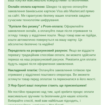
ваші покупки максимально комфортними та безпечними:
Онлайн оплата карткою:
Швидко та зручно оплачуйте
замовлення банківською карткою Visa або Mastercard прямо
на сайті. Ми гарантуємо безпеку ваших платежів завдяки
сучасним технологіям шифрування.
"Купівля без ризику" з Prom-оплата:
Оформлюйте
замовлення онлайн, а оплачуйте лише після отримання та
огляду товару у відділенні пошти. Якщо товар вам не підійде,
кошти автоматично повернуться на вашу картку. Це
абсолютно безпечно та надійно!
Передплата на розрахунковий рахунок:
Якщо ви віддаєте
перевагу традиційним способам оплати, ви можете здійснити
переказ на наш розрахунковий рахунок. Реквізити для оплати
будуть надані після оформлення замовлення.
Накладений платіж:
Оплачуйте замовлення готівкою при
отриманні у відділенні поштового оператора. Ви зможете
оглянути товар перед оплатою та переконатися в його якості.
З Hop-Sport ваші покупки стають ще приємнішими!
Ми постійно працюємо над тим, щоб зробити процес оплати
максимально зручним та безпечним для наших клієнтів.
Вибирайте спосіб, який вам найбільше підходить, і