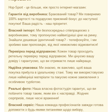
Hop-Sport - це більше, ніж просто інтернет-магазин:
Гарантія від виробника:
Бракований товар? Ми повернемо
100% вартості та подаруємо приємний бонус до наступної
покупки! Ваша радість - наш пріоритет.
Власний імпорт:
Ми безпосередньо співпрацюємо з
виробниками, тому пропонуємо найвигідніші ціни на ринку.
Знайшли дешевше ідентичний товар? - телефонуйте, і ми
зробимо вам пропозицію, від якої неможливо відмовитися!
Перевірка перед відправкою:
Кожен товар проходить
ретельну перевірку перед відправкою. Ми цінуємо вашу
довіру і гарантуємо, що ви отримаєте лише найкраще.
Надійна упаковка:
Ми знаємо, як важливо, щоб ваша
покупка прибула в ідеальному стані. Тому ми використовуємо
лише найміцніші матеріали та пакуємо кожне замовлення з
особливою турботою.
Реальні фото:
Наша власна фотостудія гарантує, що ви
побачите товар таким, яким він є насправді. Жодних
сюрпризів, лише чесні враження!
Власний сервіс:
Наша команда професіоналів завжди готова
допомогти з будь-якими питаннями щодо вибору,