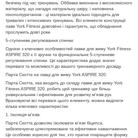
безпеку під час тренувань. Оббивка виконана з високоякісного
матеріалу, що нагадує натуральну шкіру, і наповнена
пінополіуретаном - ці матеріали ідеально підходять для
тривалих і інтенсивних тренувань. Всі елементи конструкції
лави York Fitness довговічні і гарантують, що обладнання
прослужить довгі роки.
5-ступеневе регулювання спинки:
Однією з ключових особливостей лавки для жиму York Fitness
ASPIRE 320 є її зручне та функціональне 5-ступеневе
регулювання спинки. Ця характеристика додає значні
переваги та можливості до вашого тренажерного досвіду.
Парта Скотта на лавці для жиму York ASPIRE 320:
Парта Скотта, яка входить до складу лавки для жиму York
Fitness ASPIRE 320, робить цей тренажер ще більш
універсальним і ефективним для розвитку м'язів рук.
Враховуючи всі переваги цього елементу, можна виділити
кілька ключових характеристик:
1. Ізоляція м'язів:
Парта Скотта дозволяє ізолювати м'язи біцепса,
забезпечуючи цілеспрямоване та ефективне навантаження.
Це особливо корисно для тих, хто прагне покращити форму