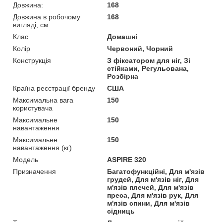
Довжина:
168
Довжина в робочому
168
вигляді, см
Клас
Домашні
Колір
Червоний, Чорний
Конструкція
З фіксатором для ніг, Зі
стійками, Регульована,
Розбірна
Країна реєстрації бренду
США
Максимальна вага
150
користувача
Максимальне
150
навантаження
Максимальне
150
навантаження (кг)
Мoдель
ASPIRE 320
Призначення
Багатофункційні, Для м'язів
грудей, Для м'язів ніг, Для
м'язів плечей, Для м'язів
преса, Для м'язів рук, Для
м'язів спини, Для м'язів
сідниць