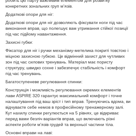
робить цю парту важливим елементом для розвитку
конкретних зональних груп м'язів.
Додаткові опори для ніг:
Додаткові опори для ніг дозволяють фіксувати ноги під час
виконання вправ, що полегшує вам утримання стійкої позиції
під час підйому навантаження.
Захисні губки:
Фіксатор для ніг і ручки механізму-метелика покриті товстою і
міцною захисною губкою. Це відмінний захист для чутливих
зон під час силових тренувань. Матеріал має пористу
структуру, швидко сохне і забезпечує стабільність і комфорт
під час тренувань.
Багатоступеневе регулювання спинки:
Конструкція і можливість регулювання окремих елементів
лави ASPIRE 320 гарантує максимальний комфорт і точне
налаштування під ваш зріст і тип вправ. Тренуючись вдома, ви
відчуваєте себе немов в професійному тренажерному залі.
Кут нахилу спинки регулюється на 5 рівнях, це відкриває
перед вами безліч варіантів вправ, що включають різні
аспекти роботи м'язів грудей та верхньої частини тіла.
Основні вправи на лаві: