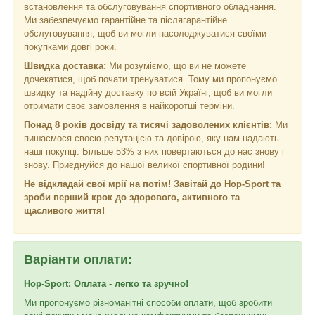
встановлення та обслуговування спортивного обладнання.
Ми забезпечуємо гарантійне та післягарантійне
обслуговування, щоб ви могли насолоджуватися своїми
покупками довгі роки.
Швидка доставка:
Ми розуміємо, що ви не можете
дочекатися, щоб почати тренуватися. Тому ми пропонуємо
швидку та надійну доставку по всій Україні, щоб ви могли
отримати своє замовлення в найкоротші терміни.
Понад 8 років досвіду та тисячі задоволених клієнтів:
Ми
пишаємося своєю репутацією та довірою, яку нам надають
наші покупці. Більше 53% з них повертаються до нас знову і
знову. Приєднуйся до нашої великої спортивної родини!
Не відкладай свої мрії на потім! Завітай до Hop-Sport та
зроби перший крок до здорового, активного та
щасливого життя!
Варіанти оплати:
Hop-Sport: Оплата - легко та зручно!
Ми пропонуємо різноманітні способи оплати, щоб зробити