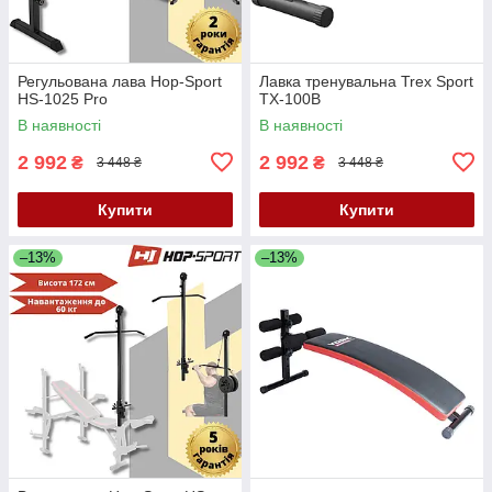
Регульована лава Hop-Sport
Лавка тренувальна Trex Sport
HS-1025 Pro
TX-100B
В наявності
В наявності
2 992
2 992
₴
₴
3 448 ₴
3 448 ₴
Купити
Купити
–13%
–13%