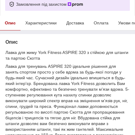
Замовлення під захистом
Опис
Характеристики
Доставка
Оплата
Умови п
Опис
Лавка для жиму York Fitness ASPIRE 320 з стійкою для штанги
та партою Скотта
Лавка для тренувань ASPIRE 320 ідеальне рішення для
занять спортом просто у себе вдома за будь-якої погоди у
будь-який час. Сучасний дизайн ідеально впишеться в будь-
який інтер'єр. Брендована лавка York Fitness дозволить Вам
комфортно, ефективно та безпечно тренувати м'язи вдома. 5-
ступеневе регулювання кута нахилу спинки дозволяє
виконувати широкий спектр вправ на зміцнення м'язів рук, ніг,
спини, грудей та преса. Функціонал лавки доповнюється
регульованою по висоті партою Скотта для пропрацювання
біцепсів і трицепсів та тягою для ніг. Вбудована стійка для
штанги дозволяє вам безпечно виконувати вправи з
використанням штанги, такі як жим гантелей. Максимальне
навантаження до 150 кг. Лавка виготовлена з високоякісних