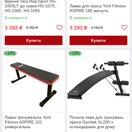
Верхня тяга Hop-Sport HS-
1003LT до лавок HS-1075,
Лавка для преса York Fitness
HS-1065, HS-1055
ASPIRE 180 вигнута
В наявності
В наявності
3 282
3 282
₴
₴
3 782 ₴
3 782 ₴
Купити
Купити
–13%
–13%
Лавка тренувальна York
Похила лава для тренувань
Fitness ASPIRE 101
преса Gymtek XL200 з
універсальна
еспандерами для дому