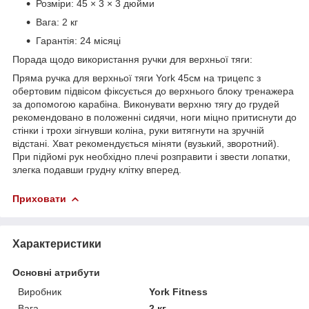
Розміри: 45 × 3 × 3 дюйми
Вага: 2 кг
Гарантія: 24 місяці
Порада щодо використання ручки для верхньої тяги:
Пряма ручка для верхньої тяги York 45см на трицепс з
обертовим підвісом фіксується до верхнього блоку тренажера
за допомогою карабіна. Виконувати верхню тягу до грудей
рекомендовано в положенні сидячи, ноги міцно притиснути до
стінки і трохи зігнувши коліна, руки витягнути на зручній
відстані. Хват рекомендується міняти (вузький, зворотний).
При підйомі рук необхідно плечі розправити і звести лопатки,
злегка подавши грудну клітку вперед.
Приховати
Характеристики
Основні атрибути
Виробник
York Fitness
Вага
2 кг