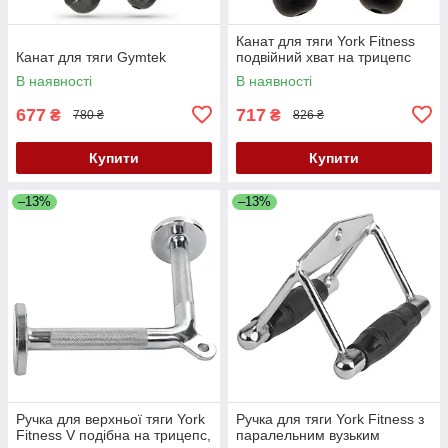
Канат для тяги York Fitness
Канат для тяги Gymtek
подвійний хват на трицепс
В наявності
В наявності
677
717
₴
₴
780 ₴
826 ₴
Купити
Купити
–13%
–13%
Ручка для верхньої тяги York
Ручка для тяги York Fitness з
Fitness V подібна на трицепс,
паралельним вузьким