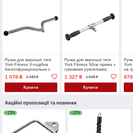
Ручка для верхньої тяги
Ручка для верхньої тяги
Ручк
York Fitness V-подібна
York Fitness 50см пряма з
York
багатофункціональна з
гумовими рукоятками,
на т
гумовими наконечниками,
хром
підв
1 078
1 327
978
₴
₴
1 240 ₴
1 528 ₴
хром
Купити
Купити
Акційні пропозиції та новинки
–13%
–13%