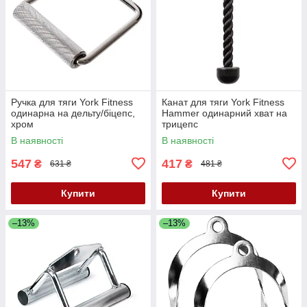
Ручка для тяги York Fitness
Канат для тяги York Fitness
одинарна на дельту/біцепс,
Hammer одинарний хват на
хром
трицепс
В наявності
В наявності
547
417
₴
₴
631 ₴
481 ₴
Купити
Купити
–13%
–13%