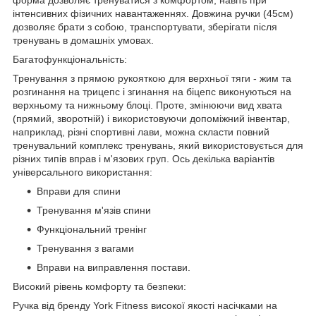
інтенсивних фізичних навантаженнях. Довжина ручки (45см)
дозволяє брати з собою, транспортувати, зберігати після
тренувань в домашніх умовах.
Багатофункціональність:
Тренування з прямою рукояткою для верхньої тяги - жим та
розгинання на трицепс і згинання на біцепс виконуються на
верхньому та нижньому блоці. Проте, змінюючи вид хвата
(прямий, зворотній) і використовуючи допоміжний інвентар,
наприклад, різні спортивні лави, можна скласти повний
тренувальний комплекс тренувань, який використовується для
різних типів вправ і м'язових груп. Ось декілька варіантів
універсального використання:
Вправи для спини
Тренування м'язів спини
Функціональний тренінг
Тренування з вагами
Вправи на виправлення постави.
Високий рівень комфорту та безпеки:
Ручка від бренду York Fitness високої якості насічками на