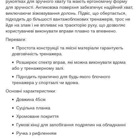
рукоятках для зручного хвату та мають ергономічну форму
для зручності. Антиковзка поверхня забезпечує надійний хват,
виключаючи зізковзування долонь. Підвіс, що обертається,
підходить до більшості вантажоблокових тренажерів, трос не
йде на злам і не впливає на траєкторію руху, що дозволяє
користувачеві виконувати вправи плавно та впевнено.
Переваги:
Простота конструкції та якісні матеріали гарантують
довговічність тренажера.
Розширює спектр вправ, які можна виконувати вдома
або у тренажерному залі.
Підходить практично для будь-якого блочного
тренажера у спортзалі чи вдома.
Основні характеристики:
Довжина 45см
Суцільна планка
Хромоване покриття
Гумові кінці для запобігання подряпин на обладнанні
Ручка з рифленням