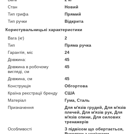
Стан
Новий
Тип грифа
Прямий
Тип ручки
Відкрита
Користувальницькі характеристики
Вага (кг)
2
Тип
Пряма ручка
Гарантія, міс
24
Довжина:
45
Довжина в робочому
45
вигляді, см
Довжина, см
45
Конструкція
Обгортова
Країна реєстрації бренду
США
Матеріал
Гума, Сталь
Призначення
Для м'язів грудей, Для м'язів
плечей, Для м'язів рук, Для
м'язів спини, Для силових
тренажерів
Особливості
З підвісом що обертається,
Рукоятки з насічками