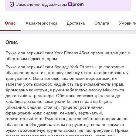
Замовлення під захистом
Опис
Характеристики
Доставка
Оплата
Умови п
Опис
Ручка для верхньої тяги York Fitness 45см пряма на трицепс з
обертовим підвісом, хром
Ручка для верхньої тяги бренду York Fitness - це спортивне
обладнання для тих, хто цінує високу якість та ефективність у
тренуваннях. Вона володіє численними перевагами, які
забезпечують комфорт, надійність та різноманітність вправ.
Хромована конструкція ручки забезпечує високу міцність та
довговічність тренажера. Обертова сережка кріплення до
карабіна дозволяє виконувати безліч вправ на біцепс
(згинання: сидячи, стоячи), трицепс (розгинання,
французький жим: сидячи, лежачи), вертикальні,
горизонтальні тяги. Гумові кінці для запобігання подряпин на
обладнанні. Завдяки насічкам на рукоятці, вона не ковзає в
руках та забезпечує зручний захват під час тренувань. Пряма
форма дозволяє тренуватися з комфортом, навіть при