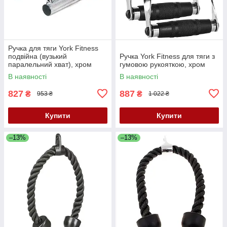
Ручка для тяги York Fitness
подвійна (вузький
Ручка York Fitness для тяги з
паралельний хват), хром
гумовою рукояткою, хром
В наявності
В наявності
827
887
₴
₴
953 ₴
1 022 ₴
Купити
Купити
–13%
–13%