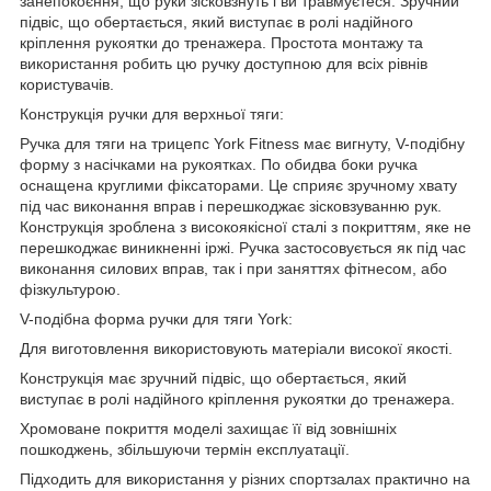
занепокоєння, що руки зісковзнуть і ви травмуєтеся. Зручний
підвіс, що обертається, який виступає в ролі надійного
кріплення рукоятки до тренажера. Простота монтажу та
використання робить цю ручку доступною для всіх рівнів
користувачів.
Конструкція ручки для верхньої тяги:
Ручка для тяги на трицепс York Fitness має вигнуту, V-подібну
форму з насічками на рукоятках. По обидва боки ручка
оснащена круглими фіксаторами. Це сприяє зручному хвату
під час виконання вправ і перешкоджає зісковзуванню рук.
Конструкція зроблена з високоякісної сталі з покриттям, яке не
перешкоджає виникненні іржі. Ручка застосовується як під час
виконання силових вправ, так і при заняттях фітнесом, або
фізкультурою.
V-подібна форма ручки для тяги York:
Для виготовлення використовують матеріали високої якості.
Конструкція має зручний підвіс, що обертається, який
виступає в ролі надійного кріплення рукоятки до тренажера.
Хромоване покриття моделі захищає її від зовнішніх
пошкоджень, збільшуючи термін експлуатації.
Підходить для використання у різних спортзалах практично на