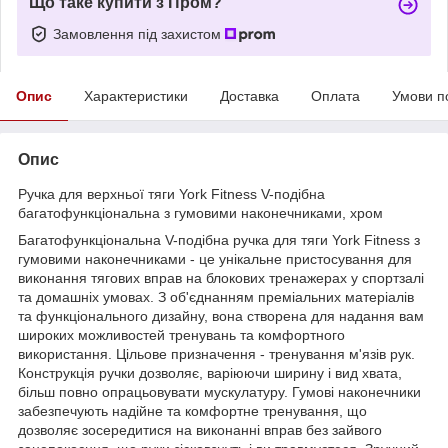
Що таке купити з Пром?
Замовлення під захистом
Опис
Характеристики
Доставка
Оплата
Умови п
Опис
Ручка для верхньої тяги York Fitness V-подібна
багатофункціональна з гумовими наконечниками, хром
Багатофункціональна V-подібна ручка для тяги York Fitness з
гумовими наконечниками - це унікальне пристосування для
виконання тягових вправ на блокових тренажерах у спортзалі
та домашніх умовах. З об'єднанням преміальних матеріалів
та функціонального дизайну, вона створена для надання вам
широких можливостей тренувань та комфортного
використання. Цільове призначення - тренування м'язів рук.
Конструкція ручки дозволяє, варіюючи ширину і вид хвата,
більш повно опрацьовувати мускулатуру. Гумові наконечники
забезпечують надійне та комфортне тренування, що
дозволяє зосередитися на виконанні вправ без зайвого