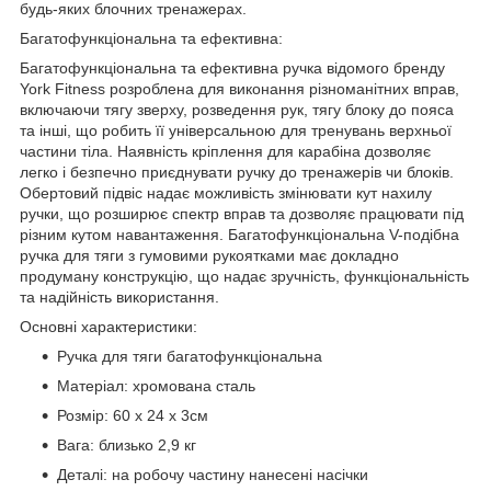
будь-яких блочних тренажерах.
Багатофункціональна та ефективна:
Багатофункціональна та ефективна ручка відомого бренду
York Fitness розроблена для виконання різноманітних вправ,
включаючи тягу зверху, розведення рук, тягу блоку до пояса
та інші, що робить її універсальною для тренувань верхньої
частини тіла. Наявність кріплення для карабіна дозволяє
легко і безпечно приєднувати ручку до тренажерів чи блоків.
Обертовий підвіс надає можливість змінювати кут нахилу
ручки, що розширює спектр вправ та дозволяє працювати під
різним кутом навантаження. Багатофункціональна V-подібна
ручка для тяги з гумовими рукоятками має докладно
продуману конструкцію, що надає зручність, функціональність
та надійність використання.
Основні характеристики:
Ручка для тяги багатофункціональна
Матеріал: хромована сталь
Розмір: 60 x 24 х 3см
Вага: близько 2,9 кг
Деталі: на робочу частину нанесені насічки