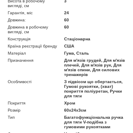
Висота в робочому
3
вигляді, см
Гарантія, міс
24
Довжина:
60
Довжина в робочому
60
вигляді, см
Конструкція
Стаціонарна
Країна реєстрації бренду
США
Матеріал
Гума, Сталь
Призначення
Для м'язів грудей, Для м'язів
плечей, Для м'язів рук, Для
м'язів спини, Для силових
тренажерів
Особливості
З підвісом що обертається,
Гумові рукоятки, (хват)
покриття поліуретан, Ручки
для тяги
Покриття
Хром
Розмір
60x24x3см
Тип
Багатофункціональна ручка
для тяги V-подібна з
гумовими рукоятками