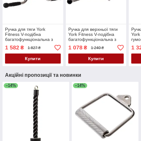
Ручка для тяги York
Ручка для верхньої тяги
Ручк
Fitness V-подібна
York Fitness V-подібна
York
багатофункціональна з
багатофункціональна з
гумо
гумовими рукоятками,
гумовими наконечниками,
хро
1 582
1 078
1 3
₴
₴
1 827 ₴
1 240 ₴
хром
хром
Купити
Купити
Акційні пропозиції та новинки
–14%
–14%