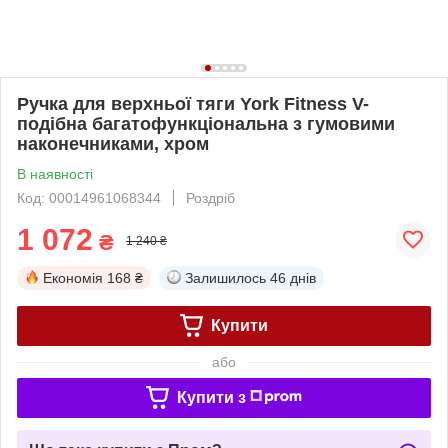
Ручка для верхньої тяги York Fitness V-
подібна багатофункціональна з гумовими
наконечниками, хром
В наявності
Код: 00014961068344
Роздріб
1 072
₴
1 240 ₴
Економія
168 ₴
Залишилось
46 днів
Купити
або
Купити з