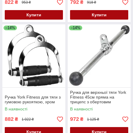
822
792
₴
₴
953 ₴
918 ₴
Купити
Купити
–14%
–14%
Ручка для верхньої тяги York
Ручка York Fitness для тяги з
Fitness 45см пряма на
гумовою рукояткою, хром
трицепс з обертовим
підвісом, хром
В наявності
В наявності
882
972
₴
₴
1 022 ₴
1 125 ₴
Купити
Купити