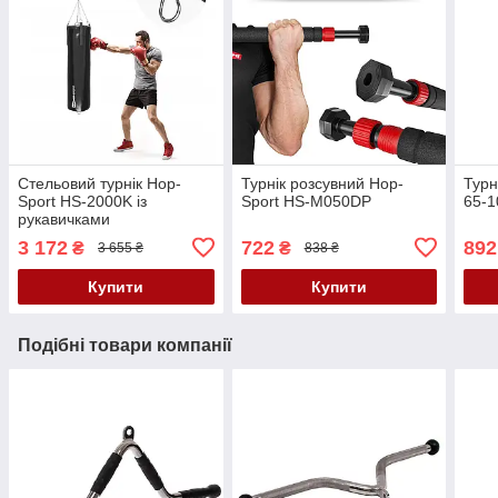
Стельовий турнік Hop-
Турнік розсувний Hop-
Турн
Sport HS-2000K із
Sport HS-M050DP
65-
рукавичками
3 172
722
892
₴
₴
3 655 ₴
838 ₴
Купити
Купити
Подібні товари компанії