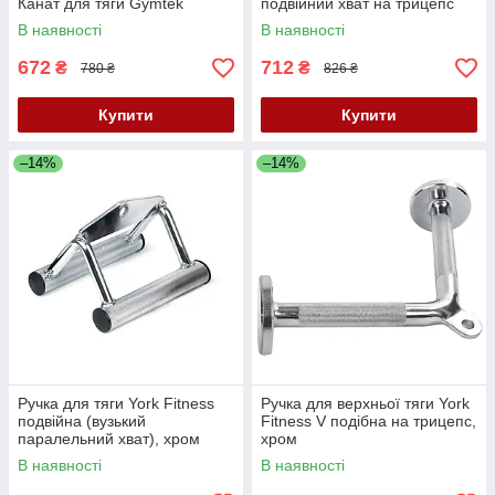
Канат для тяги Gymtek
подвійний хват на трицепс
В наявності
В наявності
672
712
₴
₴
780 ₴
826 ₴
Купити
Купити
–14%
–14%
Ручка для тяги York Fitness
Ручка для верхньої тяги York
подвійна (вузький
Fitness V подібна на трицепс,
паралельний хват), хром
хром
В наявності
В наявності