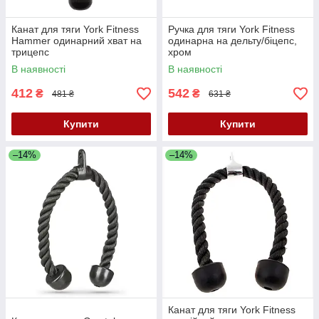
Канат для тяги York Fitness
Ручка для тяги York Fitness
Hammer одинарний хват на
одинарна на дельту/біцепс,
трицепс
хром
В наявності
В наявності
412
542
₴
₴
481 ₴
631 ₴
Купити
Купити
–14%
–14%
Канат для тяги York Fitness