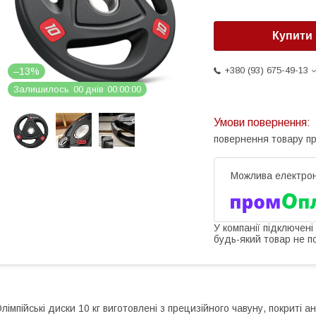
Купити
+380 (93) 675-49-13
–13%
Залишилось
0
0
днів
0
0
0
0
0
0
повернення товару п
У компанії підключені
будь-який товар не п
лімпійські диски 10 кг виготовлені з прецизійного чавуну, покриті 