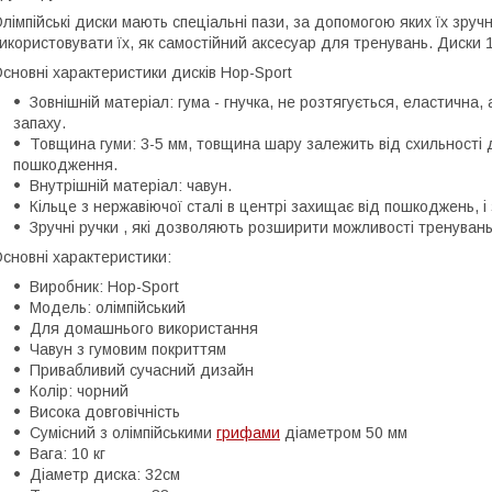
лімпійські диски мають спеціальні пази, за допомогою яких їх зру
икористовувати їх, як самостійний аксесуар для тренувань. Диски 1
сновні характеристики дисків Hop-Sport
Зовнішній матеріал: гума - гнучка, не розтягується, еластична,
запаху.
Товщина гуми: 3-5 мм, товщина шару залежить від схильності 
пошкодження.
Внутрішній матеріал: чавун.
Кільце з нержавіючої сталі в центрі захищає від пошкоджень, і
Зручні ручки , які дозволяють розширити можливості тренуван
сновні характеристики:
Виробник: Hop-Sport
Модель: олімпійський
Для домашнього використання
Чавун з гумовим покриттям
Привабливий сучасний дизайн
Колір: чорний
Висока довговічність
Сумісний з олімпійськими
грифами
діаметром 50 мм
Вага: 10 кг
Діаметр диска: 32см