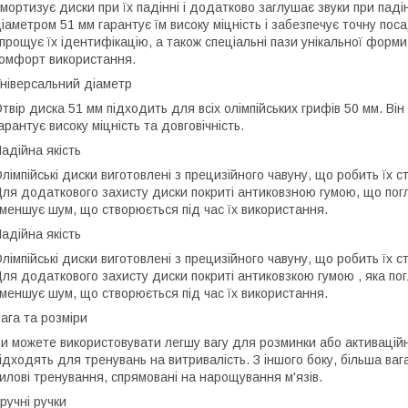
мортизує диски при їх падінні і додатково заглушає звуки при падін
іаметром 51 мм гарантує їм високу міцність і забезпечує точну пос
прощує їх ідентифікацію, а також спеціальні пази унікальної форм
омфорт використання.
ніверсальний діаметр
твір диска 51 мм підходить для всіх олімпійських грифів 50 мм. Він
арантує високу міцність та довговічність.
адійна якість
лімпійські диски виготовлені з прецизійного чавуну, що робить їх с
ля додаткового захисту диски покриті антиковзною гумою, що погл
меншує шум, що створюється під час їх використання.
адійна якість
лімпійські диски виготовлені з прецизійного чавуну, що робить їх с
ля додаткового захисту диски покриті антиковзкою гумою , яка погл
меншує шум, що створюється під час їх використання.
ага та розміри
и можете використовувати легшу вагу для розминки або активаційн
ідходять для тренувань на витривалість. З іншого боку, більша ва
илові тренування, спрямовані на нарощування м'язів.
ручні ручки