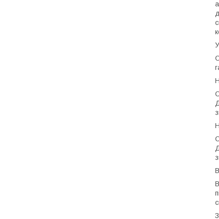
а
д
с
к
У
О
г
Н
О
Д
з
Н
О
Д
з
В
В
п
с
З