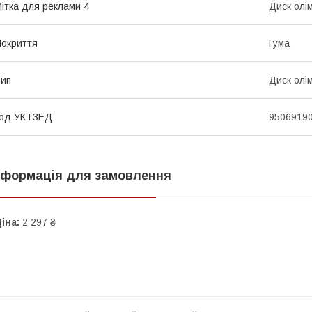
ітка для реклами 4
Диск олі
окриття
Гума
ип
Диск олі
код УКТЗЕД
9506919
нформація для замовлення
іна:
2 297 ₴