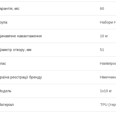
арантія, міс
60
рупа
Набори Ho
инамічне навантаження
10 кг
іаметр отвору, мм
51
лас
Напівпро
раїна реєстрації бренду
Німеччин
Мoдель
1x10 кг
атеріал
TPU (тер