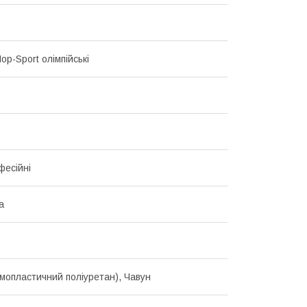
p-Sport олімпійські
фесійні
а
мопластичний поліуретан), Чавун