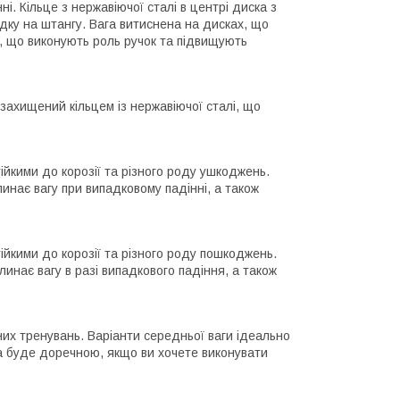
ні. Кільце з нержавіючої сталі в центрі диска з
адку на штангу. Вага витиснена на дисках, що
и, що виконують роль ручок та підвищують
 захищений кільцем із нержавіючої сталі, що
тійкими до корозії та різного роду ушкоджень.
инає вагу при випадковому падінні, а також
тійкими до корозії та різного роду пошкоджень.
инає вагу в разі випадкового падіння, а також
их тренувань. Варіанти середньої ваги ідеально
га буде доречною, якщо ви хочете виконувати