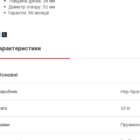
Товщина диска: 38 мм
Діаметр отвору: 51 мм
Гарантія: 60 місяців
арактеристики
Основні
иробник
Hop-Spor
ага
10 кг
амки
Пружинні