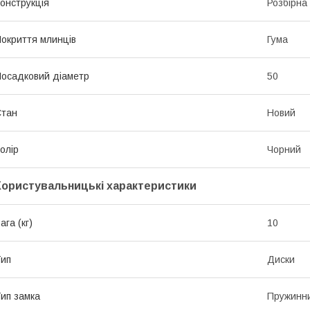
онструкція
Розбірна
окриття млинців
Гума
осадковий діаметр
50
Стан
Новий
олір
Чорний
Користувальницькі характеристики
ага (кг)
10
ип
Диски
ип замка
Пружинн