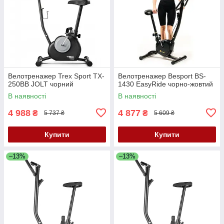
Велотренажер Trex Sport TX-
Велотренажер Besport BS-
250BB JOLT чорний
1430 EasyRide чорно-жовтий
В наявності
В наявності
4 988
4 877
₴
₴
5 737 ₴
5 609 ₴
Купити
Купити
–13%
–13%