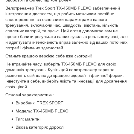
Велотренажер Trex Sport TX-450MB FLEXO забезпечений
інтегрованим дисплеєм, що робить можливим постійне
спостереження за основними параметрами вашого
тренування, включаючи час, швидкість, відстань, кількість
спалених калорій, та пульс. Цей огляд допомагає вам не
просто бачити результати ваших зусиль в реальному часі, але
й адаптувати інтенсивність вправ залежно від ваших поточних
потреб і фізичних здатностей.
Станьте кращою версією себе вже сьогодні!
Не втрачайте часу, виберіть TX-450MB FLEXO для своїх
домашніх тренувань. Купіть цей велотренажер зараз та
розпочніть свій шлях до кращого здоров'я і фізичної форми.
Інвестуйте в себе, виберіть якість та інновації для досягнення
своїх цілей.
Основні характеристики:
Виробник: TREX SPORT
Модель: TX-450MB FLEXO
Тип: магнітні
Вікова категорія: дорослі