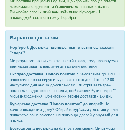
Ми постійно працюємо над тим, щоб зробити процес оплати
максимально зручним та безпечним для наших клієнтів.
Вибирайте спосіб, який вам найбільше підходить, і
насолоджуйтесь шопінгом у Hop-Sport!
Варіанти доставки:
Hop-Sport: Доставка - швидше, ніж ти встигнеш сказати
"спорт"!
Ми розуміємо, як ви чекаєте на свій товар, тому пропонуємо
вам найшвидші та найзручніші варіанти доставки:
Експрес-доставка "Новою поштою":
Замовляйте до 12:00, і
ваше замовлення вирушить до вас того ж дня! Після 12:00 -
наступного дня або за домовленістю. Ви отримаєте трек-
номер для відстеження посилки, щоб завжди бути в курсі її
місцезнаходження. Орієнтовний термін доставки - 1-3 дні.
Кур'єрська доставка "Новою поштою" до дверей:
Не
хочете виходити з дому? Обирайте кур'єрську доставку, і ми
привеземо ваше замовлення прямо до дверей у зручний для
вас час.
Безкоштовна доставка на фітнес-тренажери:
Ми цінуємо