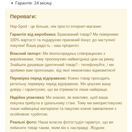
Гарантія: 24 місяці
Переваги:
Hop-Sport - це більше, ніж просто інтернет-магазин:
Гарантія від виробника:
Бракований товар? Ми повернемо
100% вартості та подаруємо приємний бонус до наступної
покупки! Ваша радість - наш пріоритет.
Власний імпорт:
Ми безпосередньо співпрацюємо з
виробниками, тому пропонуємо найвигідніші ціни на ринку.
Знайшли дешевше ідентичний товар? - телефонуйте, і ми
зробимо вам пропозицію, від якої неможливо відмовитися!
Перевірка перед відправкою:
Кожен товар проходить
ретельну перевірку перед відправкою. Ми цінуємо вашу
довіру і гарантуємо, що ви отримаєте лише найкраще.
Надійна упаковка:
Ми знаємо, як важливо, щоб ваша
покупка прибула в ідеальному стані. Тому ми використовуємо
лише найміцніші матеріали та пакуємо кожне замовлення з
особливою турботою.
Реальні фото:
Наша власна фотостудія гарантує, що ви
побачите товар таким, яким він є насправді. Жодних