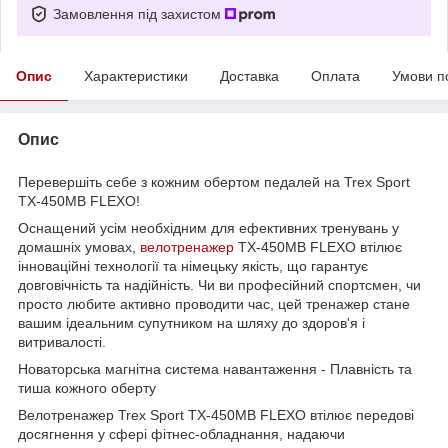
Замовлення під захистом
Опис
Характеристики
Доставка
Оплата
Умови п
Опис
Перевершіть себе з кожним обертом педалей на Trex Sport
TX-450MB FLEXO!
Оснащений усім необхідним для ефективних тренувань у
домашніх умовах,
велотренажер
TX-450MB FLEXO втілює
інноваційні технології та німецьку якість, що гарантує
довговічність та надійність. Чи ви професійний спортсмен, чи
просто любите активно проводити час, цей тренажер стане
вашим ідеальним супутником на шляху до здоров'я і
витривалості.
Новаторська магнітна система навантаження - Плавність та
тиша кожного оберту
Велотренажер Trex Sport TX-450MB FLEXO втілює передові
досягнення у сфері фітнес-обладнання, надаючи