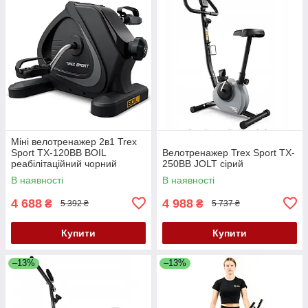
Міні велотренажер 2в1 Trex
Sport TX-120BB BOIL
Велотренажер Trex Sport TX-
реабілітаційний чорний
250BB JOLT сірий
В наявності
В наявності
4 688
4 988
₴
₴
5 392 ₴
5 737 ₴
Купити
Купити
–13%
–13%