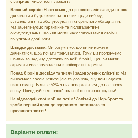
сюрпризів, лише чесні враження!
Власний сервіс:
Наша команда професіоналів завжди готова
допомогти з будь-якими питаннями щодо вибору,
встановлення та обслуговування спортивного обладнання.
Ми забезпечуємо гарантійне та післягарантійне
обслуговування, щоб ви могли насолоджуватися своїми
покупками довгі роки.
Швидка доставка:
Ми розуміємо, що ви не можете
дочекатися, щоб почати тренуватися. Тому ми пропонуємо
швидку та надійну доставку по всій Україні, щоб ви могли
отримати своє замовлення в найкоротші терміни.
Понад 8 років досвіду та тисячі задоволених клієнтів:
Ми
пишаємося своєю репутацією та довірою, яку нам надають
наші покупці. Більше 53% з них повертаються до нас знову і
знову. Приєднуйся до нашої великої спортивної родини!
Не відкладай свої мрії на потім! Завітай до Hop-Sport та
зроби перший крок до здорового, активного та
щасливого життя!
Варіанти оплати: