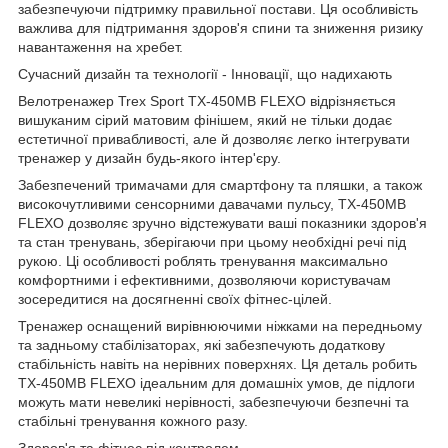
забезпечуючи підтримку правильної постави. Ця особливість
важлива для підтримання здоров'я спини та зниження ризику
навантаження на хребет.
Сучасний дизайн та технології - Інновації, що надихають
Велотренажер Trex Sport TX-450MB FLEXO відрізняється
вишуканим сірий матовим фінішем, який не тільки додає
естетичної привабливості, але й дозволяє легко інтегрувати
тренажер у дизайн будь-якого інтер'єру.
Забезпечений тримачами для смартфону та пляшки, а також
високочутливими сенсорними давачами пульсу, TX-450MB
FLEXO дозволяє зручно відстежувати ваші показники здоров'я
та стан тренувань, зберігаючи при цьому необхідні речі під
рукою. Ці особливості роблять тренування максимально
комфортними і ефективними, дозволяючи користувачам
зосередитися на досягненні своїх фітнес-цілей.
Тренажер оснащений вирівнюючими ніжками на передньому
та задньому стабілізаторах, які забезпечують додаткову
стабільність навіть на нерівних поверхнях. Ця деталь робить
TX-450MB FLEXO ідеальним для домашніх умов, де підлоги
можуть мати невеликі нерівності, забезпечуючи безпечні та
стабільні тренування кожного разу.
Здоров'я та фітнес під контролем