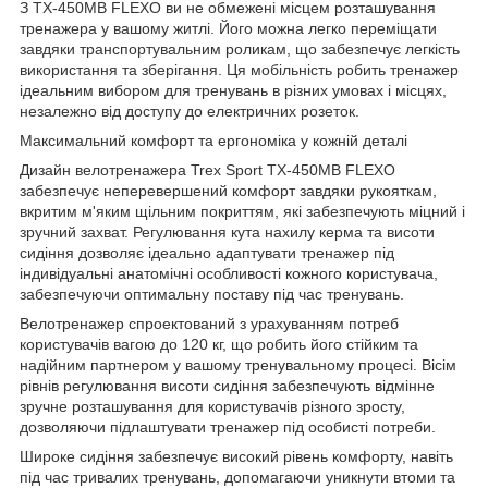
З TX-450MB FLEXO ви не обмежені місцем розташування
тренажера у вашому житлі. Його можна легко переміщати
завдяки транспортувальним роликам, що забезпечує легкість
використання та зберігання. Ця мобільність робить тренажер
ідеальним вибором для тренувань в різних умовах і місцях,
незалежно від доступу до електричних розеток.
Максимальний комфорт та ергономіка у кожній деталі
Дизайн велотренажера Trex Sport TX-450MB FLEXO
забезпечує неперевершений комфорт завдяки рукояткам,
вкритим м'яким щільним покриттям, які забезпечують міцний і
зручний захват. Регулювання кута нахилу керма та висоти
сидіння дозволяє ідеально адаптувати тренажер під
індивідуальні анатомічні особливості кожного користувача,
забезпечуючи оптимальну поставу під час тренувань.
Велотренажер спроектований з урахуванням потреб
користувачів вагою до 120 кг, що робить його стійким та
надійним партнером у вашому тренувальному процесі. Вісім
рівнів регулювання висоти сидіння забезпечують відмінне
зручне розташування для користувачів різного зросту,
дозволяючи підлаштувати тренажер під особисті потреби.
Широке сидіння забезпечує високий рівень комфорту, навіть
під час тривалих тренувань, допомагаючи уникнути втоми та