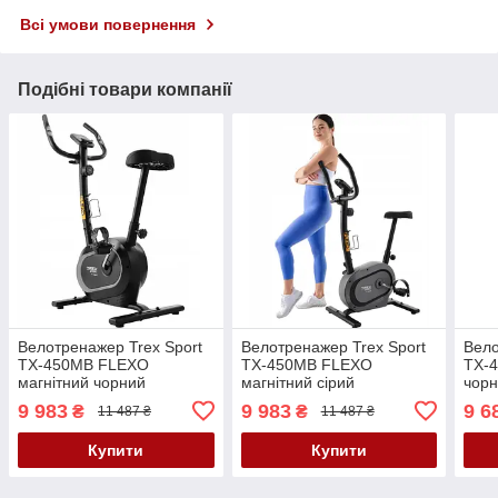
Всі умови повернення
Подібні товари компанії
Велотренажер Trex Sport
Велотренажер Trex Sport
Вело
TX-450MB FLEXO
TX-450MB FLEXO
TX-4
магнітний чорний
магнітний сірий
чорн
9 983
9 983
9 6
₴
₴
11 487 ₴
11 487 ₴
Купити
Купити