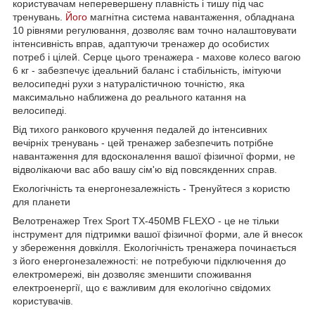
користувачам неперевершену плавність і тишу під час
тренувань.
Його
магнітна система навантаження, обладнана
10 рівнями регулювання, дозволяє вам точно налаштовувати
інтенсивність вправ, адаптуючи тренажер до особистих
потреб і цілей. Серце цього тренажера - махове колесо вагою
6 кг - забезпечує ідеальний баланс і стабільність, імітуючи
велосипедні рухи з натуралістичною точністю, яка
максимально наближена до реального катання на
велосипеді.
Від тихого ранкового кручення педалей до інтенсивних
вечірніх тренувань - цей тренажер забезпечить потрібне
навантаження для вдосконалення вашої фізичної форми, не
відволікаючи вас або вашу сім'ю від повсякденних справ.
Екологічність та енергонезалежність - Тренуйтеся з користю
для планети
Велотренажер Trex Sport TX-450MB FLEXO - це не тільки
інструмент для підтримки вашої фізичної форми, але й внесок
у збереження довкілля. Екологічність тренажера починається
з його енергонезалежності: не потребуючи підключення до
електромережі, він дозволяє зменшити споживання
електроенергії, що є важливим для екологічно свідомих
користувачів.