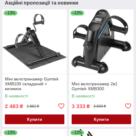
Акційні пропозиції та новинки
–13%
–13%
Міні велотренажер Gymtek
XMB100 складаний +
Міні велотренажер 2в1
килимок
Gymtek XMB300
В наявності
В наявності
2 483
3 333
₴
₴
2 862 ₴
3 839 ₴
Купити
Купити
–13%
–13%