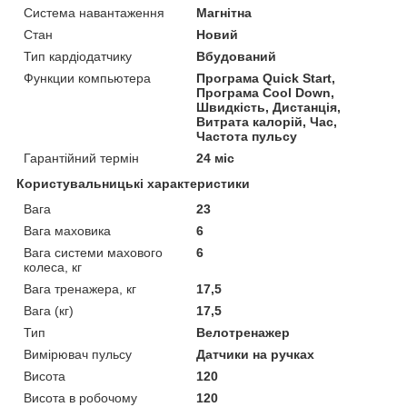
Система навантаження
Магнітна
Стан
Новий
Тип кардіодатчику
Вбудований
Функции компьютера
Програма Quick Start,
Програма Cool Down,
Швидкість, Дистанція,
Витрата калорій, Час,
Частота пульсу
Гарантійний термін
24 міс
Користувальницькі характеристики
Вага
23
Вага маховика
6
Вага системи махового
6
колеса, кг
Вага тренажера, кг
17,5
Вага (кг)
17,5
Тип
Велотренажер
Вимірювач пульсу
Датчики на ручках
Висота
120
Висота в робочому
120