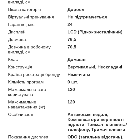
вигляді, см
Вікова категорія
Дорослі
Віртуальні тренування
Не підтримується
Гарантія, міс
24
Дисплей
LCD (Рідкокристалічний)
Довжина:
76,5
Довжина в робочому
76,5
вигляді, см
Клас
Домашні
Конструкція
Вертикальні, Нескладані
Країна реєстрації бренду
Німеччина
Кількість програм
0 шт.
Максимальна вага
120
користувача
Максимальне
120
навантаження (кг)
Особливості
Антиковзкі педалі,
Компенсатори нерівності
підлоги, Тримач планшета/
телефону, Тримач пляшки
Показання дисплея
ODO (загальна відстань),