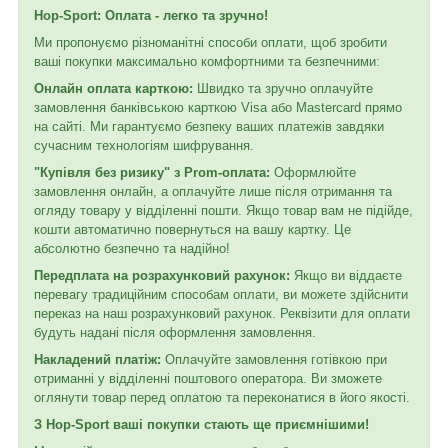
Hop-Sport: Оплата - легко та зручно!
Ми пропонуємо різноманітні способи оплати, щоб зробити
ваші покупки максимально комфортними та безпечними:
Онлайн оплата карткою:
Швидко та зручно оплачуйте
замовлення банківською карткою Visa або Mastercard прямо
на сайті. Ми гарантуємо безпеку ваших платежів завдяки
сучасним технологіям шифрування.
"Купівля без ризику" з Prom-оплата:
Оформлюйте
замовлення онлайн, а оплачуйте лише після отримання та
огляду товару у відділенні пошти. Якщо товар вам не підійде,
кошти автоматично повернуться на вашу картку. Це
абсолютно безпечно та надійно!
Передплата на розрахунковий рахунок:
Якщо ви віддаєте
перевагу традиційним способам оплати, ви можете здійснити
переказ на наш розрахунковий рахунок. Реквізити для оплати
будуть надані після оформлення замовлення.
Накладений платіж:
Оплачуйте замовлення готівкою при
отриманні у відділенні поштового оператора. Ви зможете
оглянути товар перед оплатою та переконатися в його якості.
З Hop-Sport ваші покупки стають ще приємнішими!