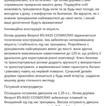
справжньою прикрасою вашого дому. Подаруйте собі
можливість тренуватися будь-коли та за будь-якої погоди, не
виходячи з дому, з комфортом та безпекою. Ви відчуєте, як з
кожним тренуванням наближаєтеся до своєї мети, і нехай
ваші досягнення будуть вражаючими!
Інноваційна конструкція та міцність
Бігова доріжка Besport BS-8420 COSMICRAY відзначається
посиленою конструкцією, яка забезпечує неперевершену
міцність і стабільність під час тренувань. Розроблена з
урахуванням найсуворіших вимог до якості, вона здатна
витримати максимальне навантаження до 120 кг, що робить її
ідеальною для користувачів різної комплекції. Ключ безпеки
та транспортувальні ролики додають зручності у використанні
та транспортуванні, а вирівнювальні ніжки гарантують баланс
і рівновагу навіть на нерівній поверхні. Сучасний дизайн
доріжки гармонійно впишеться у будь-який інтер'єр, надаючи
вашому дому стильного вигляду.
Потужний електродвигун
Оснащена потужним двигуном на 1,25 к.с., бігова доріжка
Besport BS-8420 COSMICRAY забезпечує плавний та
безшумний хід під час тренувань. Висока потужність двигуна