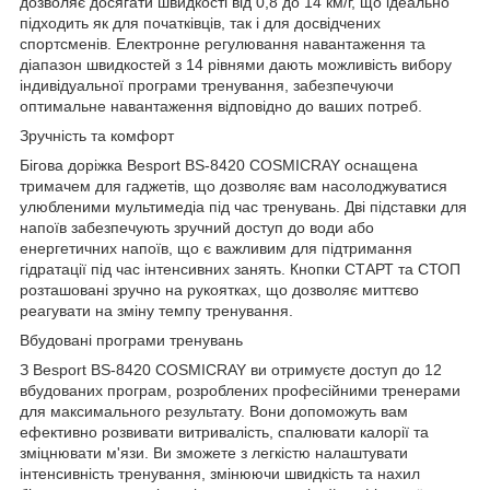
дозволяє досягати швидкості від 0,8 до 14 км/г, що ідеально
підходить як для початківців, так і для досвідчених
спортсменів. Електронне регулювання навантаження та
діапазон швидкостей з 14 рівнями дають можливість вибору
індивідуальної програми тренування, забезпечуючи
оптимальне навантаження відповідно до ваших потреб.
Зручність та комфорт
Бігова доріжка Besport BS-8420 COSMICRAY оснащена
тримачем для гаджетів, що дозволяє вам насолоджуватися
улюбленими мультимедіа під час тренувань. Дві підставки для
напоїв забезпечують зручний доступ до води або
енергетичних напоїв, що є важливим для підтримання
гідратації під час інтенсивних занять. Кнопки СТАРТ та СТОП
розташовані зручно на рукоятках, що дозволяє миттєво
реагувати на зміну темпу тренування.
Вбудовані програми тренувань
З Besport BS-8420 COSMICRAY ви отримуєте доступ до 12
вбудованих програм, розроблених професійними тренерами
для максимального результату. Вони допоможуть вам
ефективно розвивати витривалість, спалювати калорії та
зміцнювати м'язи. Ви зможете з легкістю налаштувати
інтенсивність тренування, змінюючи швидкість та нахил