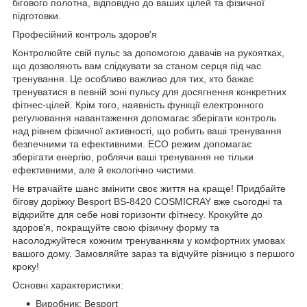
бігового полотна, відповідно до ваших цілей та фізичної
підготовки.
Професійний контроль здоров'я
Контролюйте свій пульс за допомогою давачів на рукоятках,
що дозволяють вам слідкувати за станом серця під час
тренування. Це особливо важливо для тих, хто бажає
тренуватися в певній зоні пульсу для досягнення конкретних
фітнес-цілей. Крім того, наявність функції електронного
регулювання навантаження допомагає зберігати контроль
над рівнем фізичної активності, що робить ваші тренування
безпечними та ефективними. ECO режим допомагає
зберігати енергію, роблячи ваші тренування не тільки
ефективними, але й екологічно чистими.
Не втрачайте шанс змінити своє життя на краще! Придбайте
бігову доріжку Besport BS-8420 COSMICRAY вже сьогодні та
відкрийте для себе нові горизонти фітнесу. Крокуйте до
здоров'я, покращуйте свою фізичну форму та
насолоджуйтеся кожним тренуванням у комфортних умовах
вашого дому. Замовляйте зараз та відчуйте різницю з першого
кроку!
Основні характеристики:
Виробник: Besport