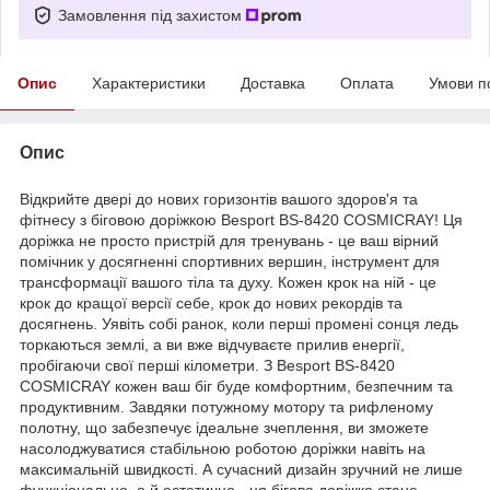
Замовлення під захистом
Опис
Характеристики
Доставка
Оплата
Умови п
Опис
Відкрийте двері до нових горизонтів вашого здоров'я та
фітнесу з біговою доріжкою Besport BS-8420 COSMICRAY! Ця
доріжка не просто пристрій для тренувань - це ваш вірний
помічник у досягненні спортивних вершин, інструмент для
трансформації вашого тіла та духу. Кожен крок на ній - це
крок до кращої версії себе, крок до нових рекордів та
досягнень. Уявіть собі ранок, коли перші промені сонця ледь
торкаються землі, а ви вже відчуваєте прилив енергії,
пробігаючи свої перші кілометри. З Besport BS-8420
COSMICRAY кожен ваш біг буде комфортним, безпечним та
продуктивним. Завдяки потужному мотору та рифленому
полотну, що забезпечує ідеальне зчеплення, ви зможете
насолоджуватися стабільною роботою доріжки навіть на
максимальній швидкості. А сучасний дизайн зручний не лише
функціонально, а й естетично - ця бігова доріжка стане