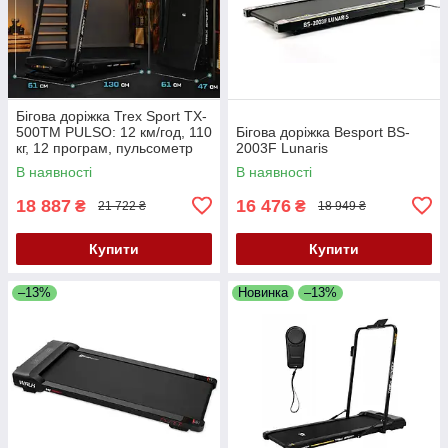
Бігова доріжка Trex Sport TX-
500TM PULSO: 12 км/год, 110
Бігова доріжка Besport BS-
кг, 12 програм, пульсометр
2003F Lunaris
В наявності
В наявності
18 887
16 476
₴
₴
21 722 ₴
18 949 ₴
Купити
Купити
–13%
Новинка
–13%