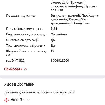
аксесуарів, Тримач
планшета/телефону, Тримач
пляшки
Показання дисплея
Витрачені калорії, Пройдена
дистанція, Пульс, Час
тренування, Швидкість
Потужність двигуна, к.с.
1,25
Регулювання кута нахилу
Механічне
Система амортизації
Да
Транспортувальні ролики
Да
Ширина бігового полотна,
42
см
код УКТЗЕД
9506911000
Приховати
Умови доставки
Доставка здійснюється тільки по передоплаті.
Нова Пошта