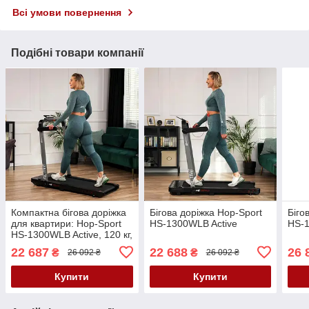
Всі умови повернення
Подібні товари компанії
Компактна бігова доріжка
Бігова доріжка Hop-Sport
Біго
для квартири: Hop-Sport
HS-1300WLB Active
HS-
HS-1300WLB Active, 120 кг,
з пультом
22 687
22 688
26 
₴
₴
26 092 ₴
26 092 ₴
Купити
Купити