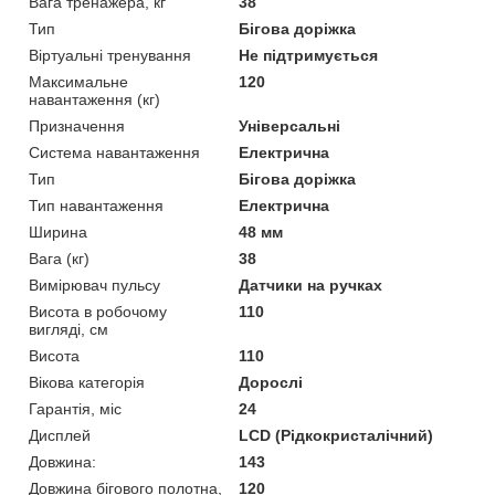
Вага тренажера, кг
38
Тип
Бігова доріжка
Віртуальні тренування
Не підтримується
Максимальне
120
навантаження (кг)
Призначення
Універсальні
Система навантаження
Електрична
Тип
Бігова доріжка
Тип навантаження
Електрична
Ширина
48 мм
Вага (кг)
38
Вимірювач пульсу
Датчики на ручках
Висота в робочому
110
вигляді, см
Висота
110
Вікова категорія
Дорослі
Гарантія, міс
24
Дисплей
LCD (Рідкокристалічний)
Довжина:
143
Довжина бігового полотна,
120