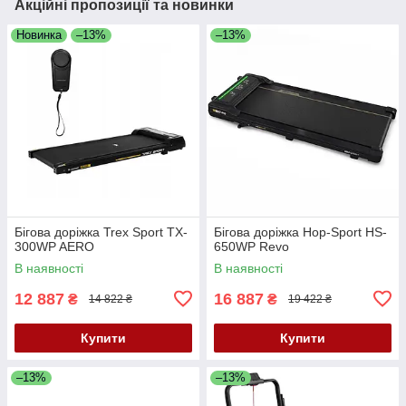
Акційні пропозиції та новинки
Новинка
–13%
–13%
Бігова доріжка Trex Sport TX-
Бігова доріжка Hop-Sport HS-
300WP AERO
650WP Revo
В наявності
В наявності
12 887
16 887
₴
₴
14 822 ₴
19 422 ₴
Купити
Купити
–13%
–13%