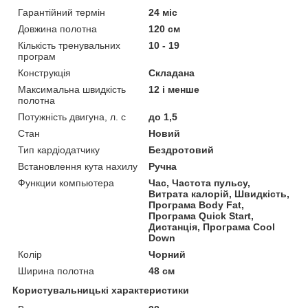
Гарантійний термін
24 міс
Довжина полотна
120 см
Кількість тренувальних
10 - 19
програм
Конструкція
Складана
Максимальна швидкість
12 і менше
полотна
Потужність двигуна, л. с
до 1,5
Стан
Новий
Тип кардіодатчику
Бездротовий
Встановлення кута нахилу
Ручна
Функции компьютера
Час, Частота пульсу,
Витрата калорій, Швидкість,
Програма Body Fat,
Програма Quick Start,
Дистанція, Програма Cool
Down
Колір
Чорний
Ширина полотна
48 см
Користувальницькі характеристики