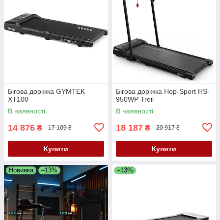
Бігова доріжка GYMTEK
Бігова доріжка Hop-Sport HS-
XT100
950WP Treil
В наявності
В наявності
14 876
18 187
₴
₴
17 109 ₴
20 917 ₴
Купити
Купити
Новинка
–13%
–13%