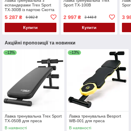
Лавка тренувальна з
Лавка тренувальна Trex
Лавк
еспандерами Trex Sport
Sport TX-100B
Spor
TX-300B із партою Скотта
5 287
2 997
3 9
₴
₴
6 082 ₴
3 448 ₴
Купити
Купити
Акційні пропозиції та новинки
–13%
–13%
Лавка тренувальна Trex Sport
Лавка тренувальна Besport
TX-050B для преса
WB-001 для преса
В наявності
В наявності