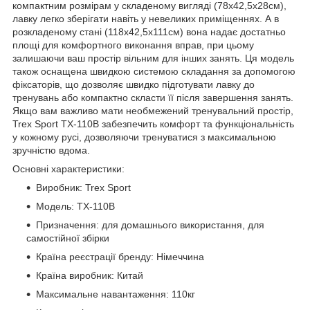
компактним розмірам у складеному вигляді (78х42,5х28см),
лавку легко зберігати навіть у невеликих приміщеннях. А в
розкладеному стані (118х42,5х111см) вона надає достатньо
площі для комфортного виконання вправ, при цьому
залишаючи ваш простір вільним для інших занять. Ця модель
також оснащена швидкою системою складання за допомогою
фіксаторів, що дозволяє швидко підготувати лавку до
тренувань або компактно скласти її після завершення занять.
Якщо вам важливо мати необмежений тренувальний простір,
Trex Sport TX-110B забезпечить комфорт та функціональність
у кожному русі, дозволяючи тренуватися з максимальною
зручністю вдома.
Основні характеристики:
Виробник: Trex Sport
Модель: TX-110B
Призначення: для домашнього використання, для
самостійної збірки
Країна реєстрації бренду: Німеччина
Країна виробник: Китай
Максимальне навантаження: 110кг