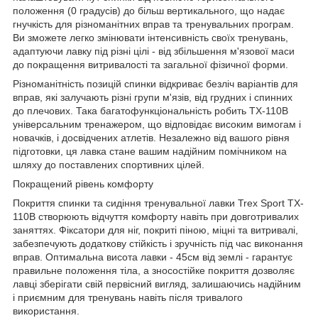
положення (0 градусів) до більш вертикального, що надає
гнучкість для різноманітних вправ та тренувальних програм.
Ви зможете легко змінювати інтенсивність своїх тренувань,
адаптуючи лавку під різні цілі - від збільшення м'язової маси
до покращення витривалості та загальної фізичної форми.
Різноманітність позицій спинки відкриває безліч варіантів для
вправ, які залучають різні групи м'язів, від грудних і спинних
до плечових. Така багатофункціональність робить TX-110B
універсальним тренажером, що відповідає високим вимогам і
новачків, і досвідчених атлетів. Незалежно від вашого рівня
підготовки, ця лавка стане вашим надійним помічником на
шляху до поставлених спортивних цілей.
Покращений рівень комфорту
Покриття спинки та сидіння тренувальної лавки Trex Sport TX-
110B створюють відчуття комфорту навіть при довготривалих
заняттях. Фіксатори для ніг, покриті піною, міцні та витривалі,
забезпечують додаткову стійкість і зручність під час виконання
вправ. Оптимальна висота лавки - 45см від землі - гарантує
правильне положення тіла, а зносостійке покриття дозволяє
лавці зберігати свій первісний вигляд, залишаючись надійним
і приємним для тренувань навіть після тривалого
використання.