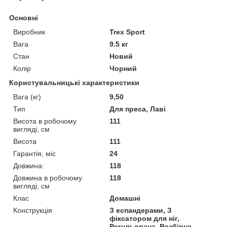
Основні
Виробник
Trex Sport
Вага
9.5 кг
Стан
Новий
Колір
Чорний
Користувальницькі характеристики
Вага (кг)
9,50
Тип
Для преса, Лаві
Висота в робочому
111
вигляді, см
Висота
111
Гарантія, міс
24
Довжина:
118
Довжина в робочому
118
вигляді, см
Клас
Домашні
Конструкція
З еспандерами, З
фіксатором для ніг,
Регульована, Розбірна,