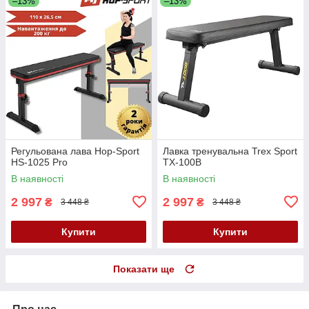
–13%
–13%
Регульована лава Hop-Sport
Лавка тренувальна Trex Sport
HS-1025 Pro
TX-100B
В наявності
В наявності
2 997
2 997
₴
₴
3 448 ₴
3 448 ₴
Купити
Купити
Показати ще