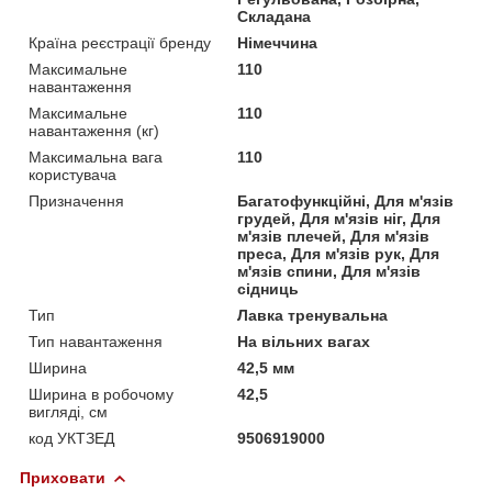
Складана
Країна реєстрації бренду
Німеччина
Максимальне
110
навантаження
Максимальне
110
навантаження (кг)
Максимальна вага
110
користувача
Призначення
Багатофункційні, Для м'язів
грудей, Для м'язів ніг, Для
м'язів плечей, Для м'язів
преса, Для м'язів рук, Для
м'язів спини, Для м'язів
сідниць
Тип
Лавка тренувальна
Тип навантаження
На вільних вагах
Ширина
42,5 мм
Ширина в робочому
42,5
вигляді, см
код УКТЗЕД
9506919000
Приховати