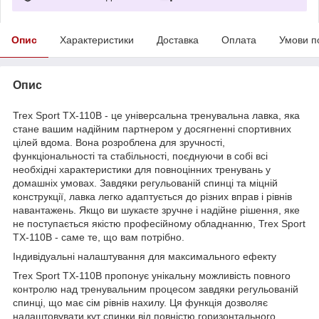
Опис
Характеристики
Доставка
Оплата
Умови п
Опис
Trex Sport TX-110B - це універсальна тренувальна лавка, яка
стане вашим надійним партнером у досягненні спортивних
цілей вдома. Вона розроблена для зручності,
функціональності та стабільності, поєднуючи в собі всі
необхідні характеристики для повноцінних тренувань у
домашніх умовах. Завдяки регульованій спинці та міцній
конструкції, лавка легко адаптується до різних вправ і рівнів
навантажень. Якщо ви шукаєте зручне і надійне рішення, яке
не поступається якістю професійному обладнанню, Trex Sport
TX-110B - саме те, що вам потрібно.
Індивідуальні налаштування для максимального ефекту
Trex Sport TX-110B пропонує унікальну можливість повного
контролю над тренувальним процесом завдяки регульованій
спинці, що має сім рівнів нахилу. Ця функція дозволяє
налаштовувати кут спинки від повністю горизонтального