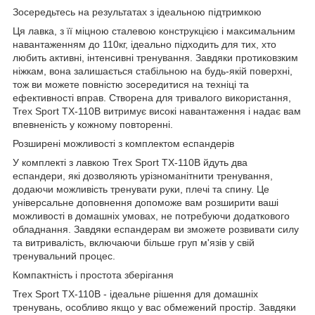
Зосередьтесь на результатах з ідеальною підтримкою
Ця лавка, з її міцною сталевою конструкцією і максимальним
навантаженням до 110кг, ідеально підходить для тих, хто
любить активні, інтенсивні тренування. Завдяки протиковзким
ніжкам, вона залишається стабільною на будь-якій поверхні,
тож ви можете повністю зосередитися на техніці та
ефективності вправ. Створена для тривалого використання,
Trex Sport TX-110B витримує високі навантаження і надає вам
впевненість у кожному повторенні.
Розширені можливості з комплектом еспандерів
У комплекті з лавкою Trex Sport TX-110B йдуть два
еспандери, які дозволяють урізноманітнити тренування,
додаючи можливість тренувати руки, плечі та спину. Це
універсальне доповнення допоможе вам розширити ваші
можливості в домашніх умовах, не потребуючи додаткового
обладнання. Завдяки еспандерам ви зможете розвивати силу
та витривалість, включаючи більше груп м'язів у свій
тренувальний процес.
Компактність і простота зберігання
Trex Sport TX-110B - ідеальне рішення для домашніх
тренувань, особливо якщо у вас обмежений простір. Завдяки