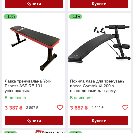
Купити
Купити
–13%
–13%
Лавка тренувальна York
Похила лава для тренувань
Fitness ASPIRE 101
преса Gymtek XL200 з
універсальна
еспандерами для дому
В наявності
В наявності
3 387
3 687
₴
₴
3 897 ₴
4 242 ₴
Купити
Купити