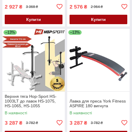
2 927
2 576
₴
₴
3 368 ₴
2 964 ₴
Купити
Купити
–13%
–13%
Верхня тяга Hop-Sport HS-
1003LT до лавок HS-1075,
Лавка для преса York Fitness
HS-1065, HS-1055
ASPIRE 180 вигнута
В наявності
В наявності
3 287
3 287
₴
₴
3 782 ₴
3 782 ₴