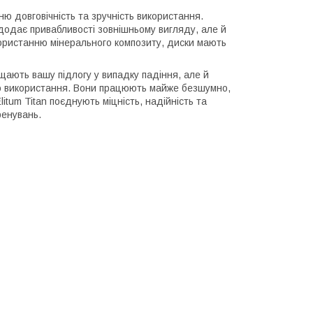
їхню довговічність та зручність використання.
додає привабливості зовнішньому вигляду, але й
користанню мінерального композиту, диски мають
ищають вашу підлогу у випадку падіння, але й
ого використання. Вони працюють майже безшумно,
tum Titan поєднують міцність, надійність та
ренувань.