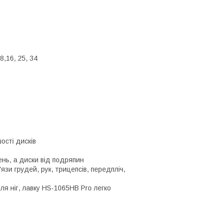
8,16, 25, 34
ості дисків
нь, а диски від подряпин
зи грудей, рук, трицепсів, передпліч,
ля ніг, лавку HS-1065HB Pro легко