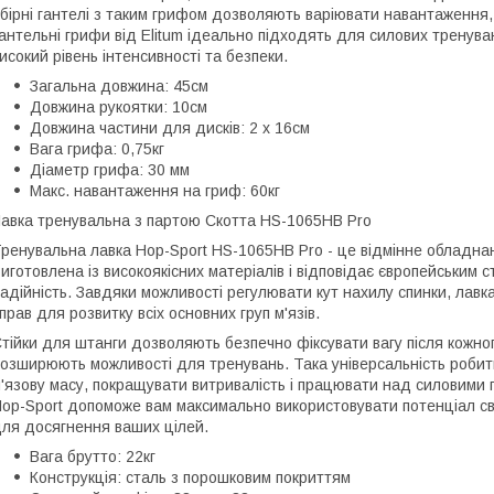
бірні гантелі з таким грифом дозволяють варіювати навантаження,
антельні грифи від Elitum ідеально підходять для силових тренува
исокий рівень інтенсивності та безпеки.
Загальна довжина: 45см
Довжина рукоятки: 10см
Довжина частини для дисків: 2 х 16см
Вага грифа: 0,75кг
Діаметр грифа: 30 мм
Макс. навантаження на гриф: 60кг
авка тренувальна з партою Скотта HS-1065HB Pro
ренувальна лавка Hop-Sport HS-1065HB Pro - це відмінне обладна
иготовлена із високоякісних матеріалів і відповідає європейським ст
адійність. Завдяки можливості регулювати кут нахилу спинки, лавк
прав для розвитку всіх основних груп м'язів.
тійки для штанги дозволяють безпечно фіксувати вагу після кожного 
озширюють можливості для тренувань. Така універсальність робит
'язову масу, покращувати витривалість і працювати над силовими
op-Sport допоможе вам максимально використовувати потенціал св
ля досягнення ваших цілей.
Вага брутто: 22кг
Конструкція: сталь з порошковим покриттям