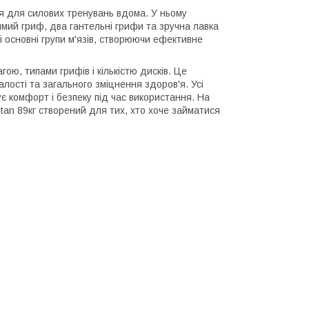
ння для силових тренувань вдома. У ньому
мий гриф, два гантельні грифи та зручна лавка
і основні групи м'язів, створюючи ефективне
ою, типами грифів і кількістю дисків. Це
лості та загального зміцнення здоров'я. Усі
є комфорт і безпеку під час використання. На
 Titan 89кг створений для тих, хто хоче займатися