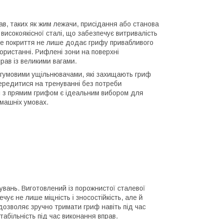
в, таких як жим лежачи, присідання або станова
з високоякісної сталі, що забезпечує витривалість
не покриття не лише додає грифу привабливого
користанні. Рифлені зони на поверхні
рав із великими вагами.
 гумовими ущільнювачами, які захищають гриф
середитися на тренуванні без потреби
ня з прямим грифом є ідеальним вибором для
омашніх умовах.
увань. Виготовлений із порожнистої сталевої
ує не лише міцність і зносостійкість, але й
дозволяє зручно тримати гриф навіть під час
абільність під час виконання вправ.