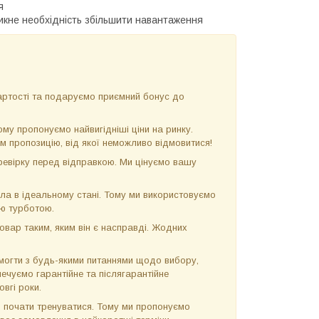
я
икне необхідність збільшити навантаження
ртості та подаруємо приємний бонус до
у пропонуємо найвигідніші ціни на ринку.
м пропозицію, від якої неможливо відмовитися!
евірку перед відправкою. Ми цінуємо вашу
ла в ідеальному стані. Тому ми використовуємо
ою турботою.
вар таким, яким він є насправді. Жодних
огти з будь-якими питаннями щодо вибору,
ечуємо гарантійне та післягарантійне
вгі роки.
 почати тренуватися. Тому ми пропонуємо