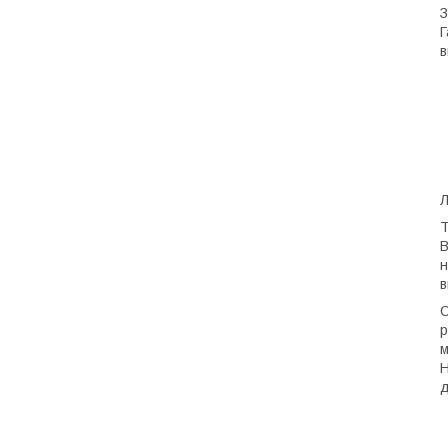
З
Г
в
Л
Т
В
н
в
С
р
м
H
д