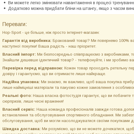
Ви можете легко змінювати навантаження в процесі тренуванн
Додатково можна придбати бліни на штангу, якщо з часом вин
Переваги:
Hop-Sport - це більше, ніж просто інтернет-магазин:
Гарантія від виробника:
Бракований товар? Ми повернемо 100% ва
наступної покупки! Ваша радість - наш пріоритет.
Власний імпорт:
Ми безпосередньо співпрацюємо з виробниками, том
Знайшли дешевше ідентичний товар? - телефонуйте, і ми зробимо ва
Перевірка перед відправкою:
Кожен товар проходить ретельну пер
довіру і гарантуємо, що ви отримаєте лише найкраще.
Надійна упаковка:
Ми знаємо, як важливо, щоб ваша покупка прибу
лише найміцніші матеріали та пакуємо кожне замовлення з особлив
Реальні фото:
Наша власна фотостудія гарантує, що ви побачите то
сюрпризів, лише чесні враження!
Власний сервіс:
Наша команда професіоналів завжди готова допом
встановлення та обслуговування спортивного обладнання. Ми забезп
обслуговування, щоб ви могли насолоджуватися своїми покупками до
Швидка доставка:
Ми розуміємо, що ви не можете дочекатися, щоб