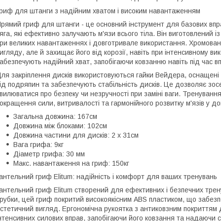
риф для штанги з надійним хватом і високим навантаженням
рямий гриф для штанги - це основний інструмент для базових впра
яга, які ефективно залучають м'язи всього тіла. Він виготовлений і
ри великих навантаженнях і довготривале використання. Хромова
игляду, але й захищає його від корозії, навіть при інтенсивному ви
абезпечують надійний хват, запобігаючи ковзанню навіть під час вп
ля закріплення дисків використовуються гайки Вейдера, оснащені
ід подряпин та забезпечують стабільність дисків. Це дозволяє зо
вилюватися про безпеку чи незручності при заміні ваги. Тренуван
окращення сили, витривалості та гармонійного розвитку м'язів у д
Загальна довжина: 167см
Довжина між блоками: 102см
Довжина частини для дисків: 2 х 31см
Вага грифа: 9кг
Діаметр грифа: 30 мм
Макс. навантаження на гриф: 150кг
антельний гриф Elitum: надійність і комфорт для ваших тренувань
антельний гриф Elitum створений для ефективних і безпечних трен
рубки, цей гриф покритий високоякісним ABS пластиком, що забезпеч
стетичний вигляд. Ергономічна рукоятка з антиковзним покриттям 
нтенсивних силових вправ, запобігаючи його ковзання та надаючи ст