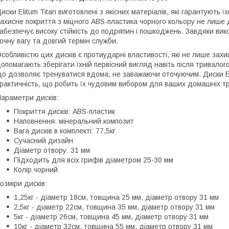
иски Elitum Titan виготовлені з якісних матеріалів, які гарантують 
ахисне покриття з міцного ABS-пластика чорного кольору не лише 
абезпечує високу стійкість до подряпин і пошкоджень. Завдяки ви
очну вагу та довгий термін служби.
собливістю цих дисків є протиударні властивості, які не лише зах
опомагають зберігати їхній первісний вигляд навіть після тривал
о дозволяє тренуватися вдома, не заважаючи оточуючим. Диски Eli
рактичність, що робить їх чудовим вибором для ваших домашніх т
араметри дисків:
Покриття дисків: ABS-пластик
Наповнення: мінеральний композит
Вага дисків в комплекті: 77,5кг
Сучасний дизайн
Діаметр отвору: 31 мм
Підходить для всіх грифів діаметром 25-30 мм
Колір чорний
озміри дисків:
1,25кг - діаметр 18см, товщина 25 мм, діаметр отвору 31 мм
2,5кг - діаметр 22см, товщина 35 мм, діаметр отвору 31 мм
5кг - діаметр 26см, товщина 45 мм, діаметр отвору 31 мм
10кг - діаметр 32см, товщина 55 мм, діаметр отвору 31 мм