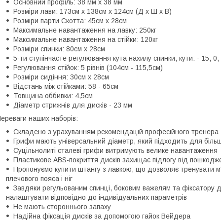
Основний профіль: 38 мм x 38 мм
Розміри лави: 173см x 138см x 124см (Д x Ш x В)
Розміри парти Скотта: 45см х 28см
Максимальне навантаження на лавку: 250кг
Максимальне навантаження на стійки: 120кг
Розміри спинки: 80см x 28см
5-ти ступінчасте регулювання кута нахилу спинки, кути: - 15, 0, 
Регулювання стійок: 5 рівнів (104см - 115,5см)
Розміри сидіння: 30см x 28см
Відстань між стійками: 58 - 65см
Товщина оббивки: 4,5см
Діаметр стрижнів для дисків - 23 мм
ереваги наших наборів:
Складено з урахуванням рекомендацій професійного тренера
Грифи мають універсальний діаметр, який підходить для більш
Суцільнолиті сталеві грифи витримують велике навантаження
Пластикове ABS-покриття дисків захищає підлогу від пошкодже
Пропонуємо купити штангу з лавкою, що дозволяє тренувати м'я
плечового пояса і ніг
Завдяки регульованим спинці, боковим важелям та фіксатору д
налаштувати відповідно до індивідуальних параметрів
Не мають стороннього запаху
Надійна фіксація дисків за допомогою гайок Вейдера