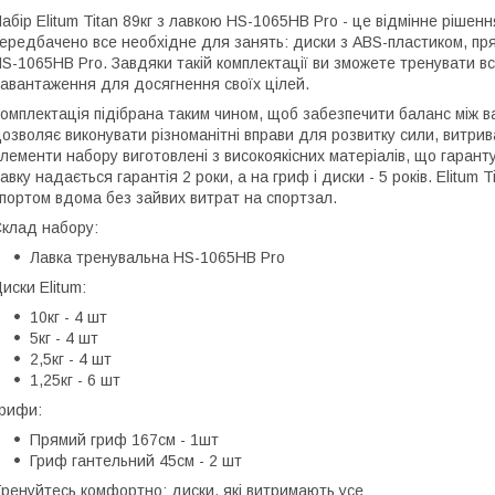
абір Elitum Titan 89кг з лавкою HS-1065HB Pro - це відмінне ріше
ередбачено все необхідне для занять: диски з ABS-пластиком, пря
S-1065HB Pro. Завдяки такій комплектації ви зможете тренувати вс
авантаження для досягнення своїх цілей.
омплектація підібрана таким чином, щоб забезпечити баланс між ваг
озволяє виконувати різноманітні вправи для розвитку сили, витрива
лементи набору виготовлені з високоякісних матеріалів, що гаранту
авку надається гарантія 2 роки, а на гриф і диски - 5 років. Elitum
портом вдома без зайвих витрат на спортзал.
клад набору:
Лавка тренувальна HS-1065HB Pro
иски Elitum:
10кг - 4 шт
5кг - 4 шт
2,5кг - 4 шт
1,25кг - 6 шт
рифи:
Прямий гриф 167см - 1шт
Гриф гантельний 45см - 2 шт
ренуйтесь комфортно: диски, які витримають усе