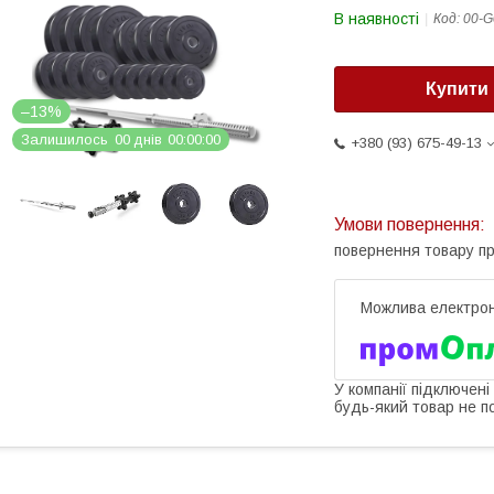
В наявності
Код:
00-G
Купити
–13%
Залишилось
0
0
днів
0
0
0
0
0
0
+380 (93) 675-49-13
повернення товару п
У компанії підключені
будь-який товар не п