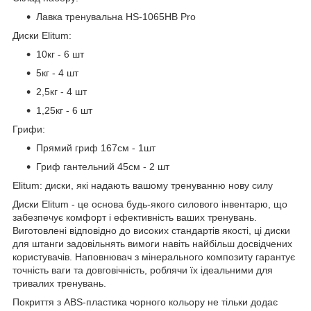
Лавка тренувальна HS-1065HB Pro
Диски Elitum:
10кг - 6 шт
5кг - 4 шт
2,5кг - 4 шт
1,25кг - 6 шт
Грифи:
Прямий гриф 167см - 1шт
Гриф гантельний 45см - 2 шт
Elitum: диски, які надають вашому тренуванню нову силу
Диски Elitum - це основа будь-якого силового інвентарю, що
забезпечує комфорт і ефективність ваших тренувань.
Виготовлені відповідно до високих стандартів якості, ці диски
для штанги задовільнять вимоги навіть найбільш досвідчених
користувачів. Наповнювач з мінерального композиту гарантує
точність ваги та довговічність, роблячи їх ідеальними для
тривалих тренувань.
Покриття з ABS-пластика чорного кольору не тільки додає