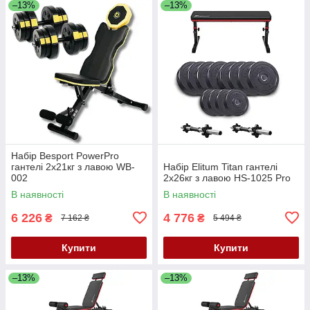
–13%
–13%
Набір Besport PowerPro
гантелі 2х21кг з лавою WB-
Набір Elitum Titan гантелі
002
2х26кг з лавою HS-1025 Pro
В наявності
В наявності
6 226
4 776
₴
₴
7 162 ₴
5 494 ₴
Купити
Купити
–13%
–13%