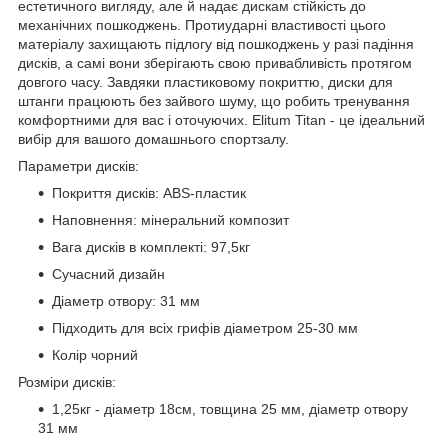
естетичного вигляду, але й надає дискам стійкість до
механічних пошкоджень. Протиударні властивості цього
матеріалу захищають підлогу від пошкоджень у разі падіння
дисків, а самі вони зберігають свою привабливість протягом
довгого часу. Завдяки пластиковому покриттю, диски для
штанги працюють без зайвого шуму, що робить тренування
комфортними для вас і оточуючих. Elitum Titan - це ідеальний
вибір для вашого домашнього спортзалу.
Параметри дисків:
Покриття дисків: ABS-пластик
Наповнення: мінеральний композит
Вага дисків в комплекті: 97,5кг
Сучасний дизайн
Діаметр отвору: 31 мм
Підходить для всіх грифів діаметром 25-30 мм
Колір чорний
Розміри дисків:
1,25кг - діаметр 18см, товщина 25 мм, діаметр отвору
31 мм