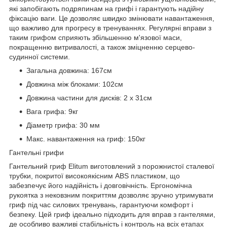
які запобігають подряпинам на грифі і гарантують надійну
фіксацію ваги. Це дозволяє швидко змінювати навантаження,
що важливо для прогресу в тренуваннях. Регулярні вправи з
таким грифом сприяють збільшенню м'язової маси,
покращенню витривалості, а також зміцненню серцево-
судинної системи.
Загальна довжина: 167см
Довжина між блоками: 102см
Довжина частини для дисків: 2 х 31см
Вага грифа: 9кг
Діаметр грифа: 30 мм
Макс. навантаження на гриф: 150кг
Гантельні грифи
Гантельний гриф Elitum виготовлений з порожнистої сталевої
трубки, покритої високоякісним ABS пластиком, що
забезпечує його надійність і довговічність. Ергономічна
рукоятка з нековзним покриттям дозволяє зручно утримувати
гриф під час силових тренувань, гарантуючи комфорт і
безпеку. Цей гриф ідеально підходить для вправ з гантелями,
де особливо важливі стабільність і контроль на всіх етапах