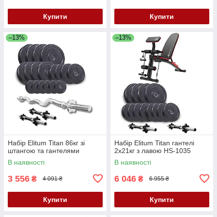
Купити
Купити
–13%
–13%
Набір Elitum Titan 86кг зі
Набір Elitum Titan гантелі
штангою та гантелями
2х21кг з лавою HS-1035
В наявності
В наявності
3 556
6 046
₴
₴
4 091 ₴
6 955 ₴
Купити
Купити