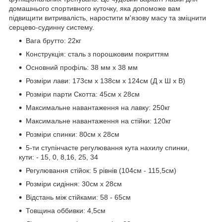
домашнього спортивного куточку, яка допоможе вам
підвищити витривалість, наростити м'язову масу та зміцнити
серцево-судинну систему.
Вага брутто: 22кг
Конструкція: сталь з порошковим покриттям
Основний профіль: 38 мм x 38 мм
Розміри лави: 173см x 138см x 124см (Д x Ш x В)
Розміри парти Скотта: 45см х 28см
Максимальне навантаження на лавку: 250кг
Максимальне навантаження на стійки: 120кг
Розміри спинки: 80см x 28см
5-ти ступінчасте регулювання кута нахилу спинки,
кути: - 15, 0, 8,16, 25, 34
Регулювання стійок: 5 рівнів (104см - 115,5см)
Розміри сидіння: 30см x 28см
Відстань між стійками: 58 - 65см
Товщина оббивки: 4,5см