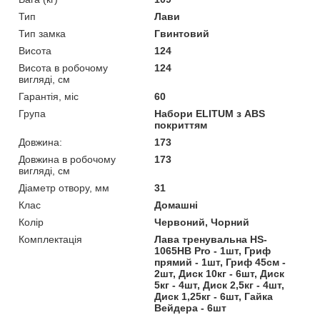
Тип
Лави
Тип замка
Гвинтовий
Висота
124
Висота в робочому
124
вигляді, см
Гарантія, міс
60
Група
Набори ELITUM з ABS
покриттям
Довжина:
173
Довжина в робочому
173
вигляді, см
Діаметр отвору, мм
31
Клас
Домашні
Колір
Червоний, Чорний
Комплектація
Лава тренувальна HS-
1065HB Pro - 1шт, Гриф
прямий - 1шт, Гриф 45см -
2шт, Диск 10кг - 6шт, Диск
5кг - 4шт, Диск 2,5кг - 4шт,
Диск 1,25кг - 6шт, Гайка
Вейдера - 6шт