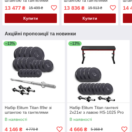
штангою та гантелями
штангою та гантелями
штан
13 477
13 836
14 
₴
₴
15 499 ₴
15 913 ₴
Купити
Купити
Акційні пропозиції та новинки
–13%
–13%
Набір Elitum Titan 89кг зі
Набір Elitum Titan гантелі
штангою та гантелями
2х21кг з лавою HS-1025 Pro
В наявності
В наявності
4 146
4 666
₴
₴
4 770 ₴
5 368 ₴