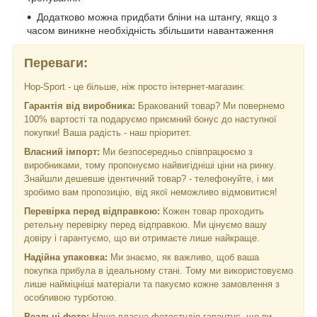
Додатково можна придбати бліни на штангу, якщо з
часом виникне необхідність збільшити навантаження
Переваги:
Hop-Sport - це більше, ніж просто інтернет-магазин:
Гарантія від виробника:
Бракований товар? Ми повернемо
100% вартості та подаруємо приємний бонус до наступної
покупки! Ваша радість - наш пріоритет.
Власний імпорт:
Ми безпосередньо співпрацюємо з
виробниками, тому пропонуємо найвигідніші ціни на ринку.
Знайшли дешевше ідентичний товар? - телефонуйте, і ми
зробимо вам пропозицію, від якої неможливо відмовитися!
Перевірка перед відправкою:
Кожен товар проходить
ретельну перевірку перед відправкою. Ми цінуємо вашу
довіру і гарантуємо, що ви отримаєте лише найкраще.
Надійна упаковка:
Ми знаємо, як важливо, щоб ваша
покупка прибула в ідеальному стані. Тому ми використовуємо
лише найміцніші матеріали та пакуємо кожне замовлення з
особливою турботою.
Реальні фото:
Наша власна фотостудія гарантує, що ви