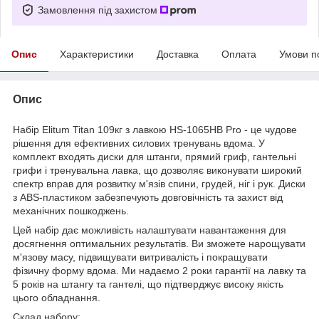
Замовлення під захистом
Опис
Характеристики
Доставка
Оплата
Умови п
Опис
Набір Elitum Titan 109кг з лавкою HS-1065HB Pro - це чудове
рішення для ефективних силових тренувань вдома. У
комплект входять диски для штанги, прямий гриф, гантельні
грифи і тренувальна лавка, що дозволяє виконувати широкий
спектр вправ для розвитку м'язів спини, грудей, ніг і рук. Диски
з ABS-пластиком забезпечують довговічність та захист від
механічних пошкоджень.
Цей набір дає можливість налаштувати навантаження для
досягнення оптимальних результатів. Ви зможете нарощувати
м'язову масу, підвищувати витривалість і покращувати
фізичну форму вдома. Ми надаємо 2 роки гарантії на лавку та
5 років на штангу та гантелі, що підтверджує високу якість
цього обладнання.
Склад набору: