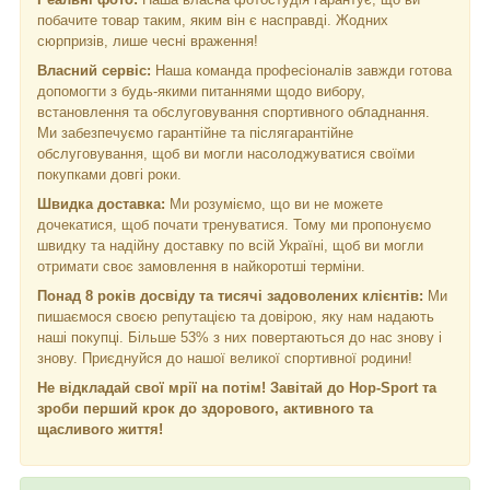
побачите товар таким, яким він є насправді. Жодних
сюрпризів, лише чесні враження!
Власний сервіс:
Наша команда професіоналів завжди готова
допомогти з будь-якими питаннями щодо вибору,
встановлення та обслуговування спортивного обладнання.
Ми забезпечуємо гарантійне та післягарантійне
обслуговування, щоб ви могли насолоджуватися своїми
покупками довгі роки.
Швидка доставка:
Ми розуміємо, що ви не можете
дочекатися, щоб почати тренуватися. Тому ми пропонуємо
швидку та надійну доставку по всій Україні, щоб ви могли
отримати своє замовлення в найкоротші терміни.
Понад 8 років досвіду та тисячі задоволених клієнтів:
Ми
пишаємося своєю репутацією та довірою, яку нам надають
наші покупці. Більше 53% з них повертаються до нас знову і
знову. Приєднуйся до нашої великої спортивної родини!
Не відкладай свої мрії на потім! Завітай до Hop-Sport та
зроби перший крок до здорового, активного та
щасливого життя!