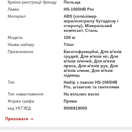
Країна реєстрації бренду
Польща
Лавка
HS-1065HB Pro
Матеріал
ABS (сополімер
акрилонітрилу бутадієну і
стиролу), Мінеральний
композит, Сталь
Мoдель
109 кг
Назва набору
Titan
Призначення
Багатофункційні, Для м'язів
грудей, Для м'язів ніг, Для
м'язів плечей, Для м'язів
преса, Для м'язів рук, Для
м'язів спини, Для м'язів
сідниць
Тип
Набір з лавою HS-1065HB
Pro, штангою та гантелями
Тип навантаження
На вільних вагах
Форма грифа
Пряма
код УКТЗЕД
9506919000
Приховати