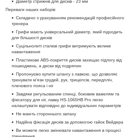
Діаметр стрижнів для дисків - 23 мм
Переваги наших наборів:
Складено з урахуванням рекомендацій професійного
тренера
Грифи мають універсальний діаметр, який підходить
для більшості дисків
Суцільнолиті сталеві грифи витримують велике
навантаження
Пластикове ABS-покриття дисків захищає підлогу від
пошкоджень, а диски від подряпин
Пропонуємо купити штангу з лавкою, що дозволяє
тренувати м'язи грудей, рук, трицепсів, передпліч,
плечового пояса і ніг
Завдяки регульованим спинці, боковим важелям та
фіксатору для ніг, лавку HS-1065HB Pro легко
налаштувати відповідно до індивідуальних параметрів
Не мають стороннього запаху
Надійна фіксація дисків за допомогою гайок Вейдера
Ви можете легко змінювати навантаження в процесі
тренування