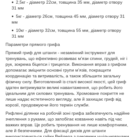
2,5кг - діаметр 22см, товщина 35 мм, діаметр отвору
31 мм
5кг - діаметр 26см, товщина 45 мм, діаметр отвору 31
мм
10кг - діаметр 32см, товщина 55 мм, діаметр отвору
31 мм
Параметри прямого грифа
Прямий гриф для штанги - незамінний інструмент для
тренувань, що ефективно розвиває м'язи спини, грудей, ніг і
рук, зокрема біцепси і трицепси. Виконання вправ з грифом
допомагає зміцнити основні групи м'язів, покращити
координацію та витривалість, а також збільшити загальну
фізичну силу. Виготовлений із сталі високої якості, цей гриф
здатен витримувати великі навантаження, що робить його
ідеальним для силових тренувань. Хромоване покриття не
лише надає естетичного вигляду, але й захищає гриф від
корозії, продовжуючи його термін служби.
Рифлені ділянки на робочій зоні грифа забезпечують надійне
зчеплення з руками, що запобігає ковзанню навіть під час
важких вправ. Це робить тренування не лише комфортними,
але й безпечними. Для фіксації дисків для штанги
використовуються гайки Вейдера з гумовими ущільнювачами,