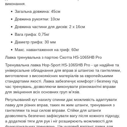
виконання.
Загальна довжина: 45см
Довжина рукоятки: 10см
Довжина частини для дисків: 2 х 16см
Вага грифа: 0,75кг
Діаметр грифа: 30 мм
Макс. навантаження на гриф: 60кг
Лавка тренувальна з партою Скотта HS-1065HB Pro
Тренувальна лавка Hop-Sport HS-1065HB Pro - це надійне та
універсальне обладнання для вправ зі штангою та гантелями,
виготовлене з високоякісних матеріалів за європейськими
стандартами якості. Лавка забезпечує комфорт і безпеку під
час тренувань, дозволяючи виконувати різноманітні вправи
для зміцнення всіх основних груп м'язів.
Регульований кут нахилу спинки дає можливість адаптувати
лавку для різних вправ, таких як жим штанги, тренування з
гантелями та інші силові вправи. Стійки для штанги
дозволяють безпечно зафіксувати вагу після кожного підходу,
а додаткові тяги для рук і ніг розширюють можливості для
функціональних тренувань. Це чудовий варіант лавки для