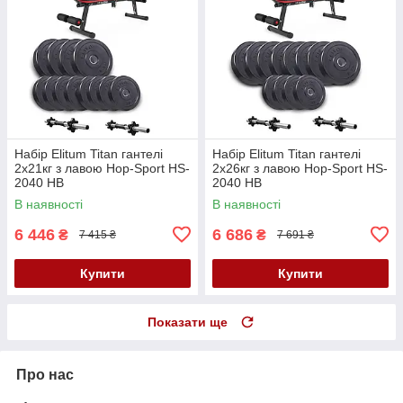
Набір Elitum Titan гантелі
Набір Elitum Titan гантелі
2х21кг з лавою Hop-Sport HS-
2х26кг з лавою Hop-Sport HS-
2040 НВ
2040 НВ
В наявності
В наявності
6 446
6 686
₴
₴
7 415 ₴
7 691 ₴
Купити
Купити
Показати ще
Про нас