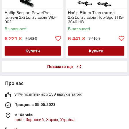
Набір Besport PowerPro
Набір Elitum Titan гантелі
гантелі 2х21кг з лавою WB-
2х21кг з лавою Hop-Sport HS-
002
2040 НВ
В наявності
В наявності
6 221
6 441
₴
₴
7 162 ₴
7 415 ₴
Купити
Купити
Показати ще
Про нас
94% позитивних з 159 відгуків за рік
Працює з 05.05.2023
м. Харків
пров. Зерновий, Харків, Україна