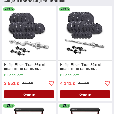
Акційні пропозиції та новинки
–13%
–13%
Набір Elitum Titan 86кг зі
Набір Elitum Titan 89кг зі
штангою та гантелями
штангою та гантелями
В наявності
В наявності
3 551
4 141
₴
₴
4 091 ₴
4 770 ₴
Купити
Купити
–13%
–13%