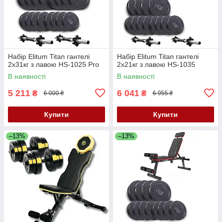
Набір Elitum Titan гантелі
Набір Elitum Titan гантелі
2х31кг з лавою HS-1025 Pro
2х21кг з лавою HS-1035
В наявності
В наявності
5 211
6 041
₴
₴
6 000 ₴
6 955 ₴
Купити
Купити
–13%
–13%