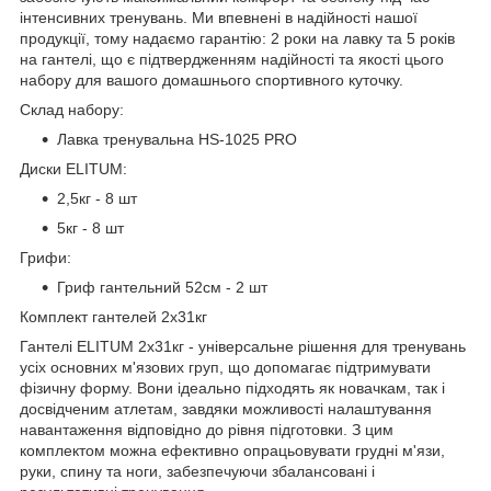
інтенсивних тренувань. Ми впевнені в надійності нашої
продукції, тому надаємо гарантію: 2 роки на лавку та 5 років
на гантелі, що є підтвердженням надійності та якості цього
набору для вашого домашнього спортивного куточку.
Склад набору:
Лавка тренувальна HS-1025 PRO
Диски ELITUM:
2,5кг - 8 шт
5кг - 8 шт
Грифи:
Гриф гантельний 52см - 2 шт
Комплект гантелей 2х31кг
Гантелі ELITUM 2х31кг - універсальне рішення для тренувань
усіх основних м'язових груп, що допомагає підтримувати
фізичну форму. Вони ідеально підходять як новачкам, так і
досвідченим атлетам, завдяки можливості налаштування
навантаження відповідно до рівня підготовки. З цим
комплектом можна ефективно опрацьовувати грудні м'язи,
руки, спину та ноги, забезпечуючи збалансовані і