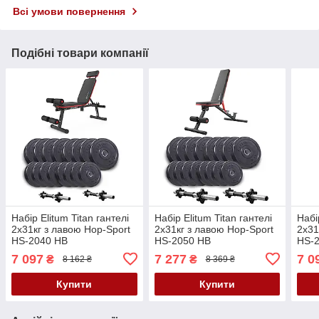
Всі умови повернення
Подібні товари компанії
Набір Elitum Titan гантелі
Набір Elitum Titan гантелі
Набі
2х31кг з лавою Hop-Sport
2х31кг з лавою Hop-Sport
2х31
HS-2040 НВ
HS-2050 НВ
HS-
7 097
7 277
7 0
₴
₴
8 162 ₴
8 369 ₴
Купити
Купити