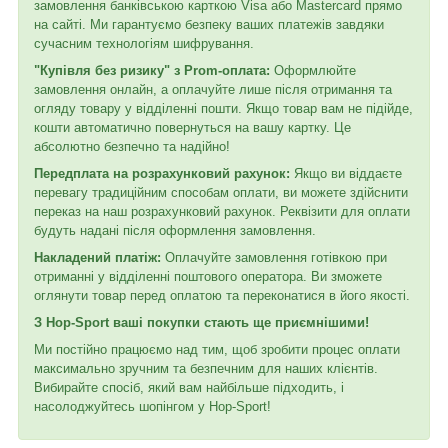
замовлення банківською карткою Visa або Mastercard прямо
на сайті. Ми гарантуємо безпеку ваших платежів завдяки
сучасним технологіям шифрування.
"Купівля без ризику" з Prom-оплата:
Оформлюйте
замовлення онлайн, а оплачуйте лише після отримання та
огляду товару у відділенні пошти. Якщо товар вам не підійде,
кошти автоматично повернуться на вашу картку. Це
абсолютно безпечно та надійно!
Передплата на розрахунковий рахунок:
Якщо ви віддаєте
перевагу традиційним способам оплати, ви можете здійснити
переказ на наш розрахунковий рахунок. Реквізити для оплати
будуть надані після оформлення замовлення.
Накладений платіж:
Оплачуйте замовлення готівкою при
отриманні у відділенні поштового оператора. Ви зможете
оглянути товар перед оплатою та переконатися в його якості.
З Hop-Sport ваші покупки стають ще приємнішими!
Ми постійно працюємо над тим, щоб зробити процес оплати
максимально зручним та безпечним для наших клієнтів.
Вибирайте спосіб, який вам найбільше підходить, і
насолоджуйтесь шопінгом у Hop-Sport!