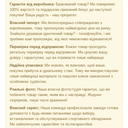
Гарантія від виробника:
Бракований товар? Ми повернемо
100% вартості та подаруємо приємний бонус до наступної
покупки! Ваша радість - наш пріоритет.
Власний імпорт:
Ми безпосередньо співпрацюємо з
виробниками, тому пропонуємо найвигідніші ціни на ринку.
Знайшли дешевше ідентичний товар? - телефонуйте, і ми
зробимо вам пропозицію, від якої неможливо відмовитися!
Перевірка перед відправкою:
Кожен товар проходить
ретельну перевірку перед відправкою. Ми цінуємо вашу
довіру і гарантуємо, що ви отримаєте лише найкраще.
Надійна упаковка:
Ми знаємо, як важливо, щоб ваша
покупка прибула в ідеальному стані. Тому ми використовуємо
лише найміцніші матеріали та пакуємо кожне замовлення з
особливою турботою.
Реальні фото:
Наша власна фотостудія гарантує, що ви
побачите товар таким, яким він є насправді. Жодних
сюрпризів, лише чесні враження!
Власний сервіс:
Наша команда професіоналів завжди готова
допомогти з будь-якими питаннями щодо вибору,
встановлення та обслуговування спортивного обладнання.
Ми забезпечуємо гарантійне та післягарантійне