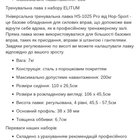
Тренувальна лава з набору ELITUM
Універсальна тренувальна лавка HS-1025 Pro від Hop-Sport -
це базове обладнання для силових вправ, що допоможе вам
відчути себе вдома, як в професійному тренажерному залі.
Пряма лавка може використовуватися для більшості базових
вправ, таких як присідання, вправи зі штангою і гантелями.
Завдяки регулюванню по висоті ви можете налаштувати лавку
відповідно до вашого зросту.
Вага: 7кг
Конструкція: сталь з порошковим покриттям
Максимально допустиме навантаження: 200кг
Розміри сидіння: 110 x 26,5см
Розміри в розкладеному вигляді: 106 х 45,5см
Висота лавки: регульована, 4 рівні, 45,5 - 57,5см
Основний профіль: 38 x 38 мм
Товщина оббивки: 6,7см
Переваги наших наборів:
Складено з урахуванням рекомендацій професійного