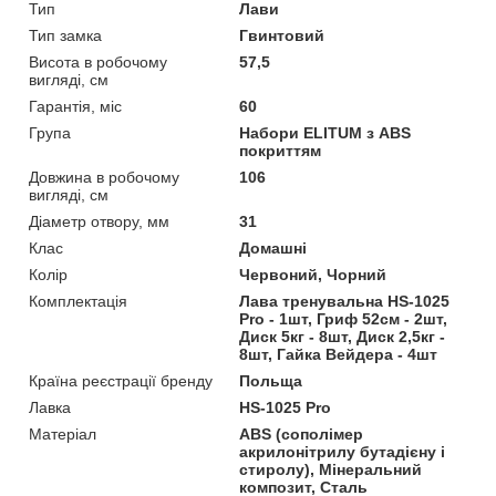
Тип
Лави
Тип замка
Гвинтовий
Висота в робочому
57,5
вигляді, см
Гарантія, міс
60
Група
Набори ELITUM з ABS
покриттям
Довжина в робочому
106
вигляді, см
Діаметр отвору, мм
31
Клас
Домашні
Колір
Червоний, Чорний
Комплектація
Лава тренувальна HS-1025
Pro - 1шт, Гриф 52см - 2шт,
Диск 5кг - 8шт, Диск 2,5кг -
8шт, Гайка Вейдера - 4шт
Країна реєстрації бренду
Польща
Лавка
HS-1025 Pro
Матеріал
ABS (сополімер
акрилонітрилу бутадієну і
стиролу), Мінеральний
композит, Сталь