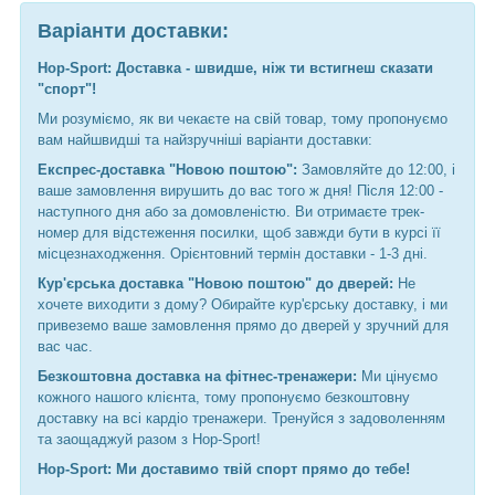
Варіанти доставки:
Hop-Sport: Доставка - швидше, ніж ти встигнеш сказати
"спорт"!
Ми розуміємо, як ви чекаєте на свій товар, тому пропонуємо
вам найшвидші та найзручніші варіанти доставки:
Експрес-доставка "Новою поштою":
Замовляйте до 12:00, і
ваше замовлення вирушить до вас того ж дня! Після 12:00 -
наступного дня або за домовленістю. Ви отримаєте трек-
номер для відстеження посилки, щоб завжди бути в курсі її
місцезнаходження. Орієнтовний термін доставки - 1-3 дні.
Кур'єрська доставка "Новою поштою" до дверей:
Не
хочете виходити з дому? Обирайте кур'єрську доставку, і ми
привеземо ваше замовлення прямо до дверей у зручний для
вас час.
Безкоштовна доставка на фітнес-тренажери:
Ми цінуємо
кожного нашого клієнта, тому пропонуємо безкоштовну
доставку на всі кардіо тренажери. Тренуйся з задоволенням
та заощаджуй разом з Hop-Sport!
Hop-Sport: Ми доставимо твій спорт прямо до тебе!