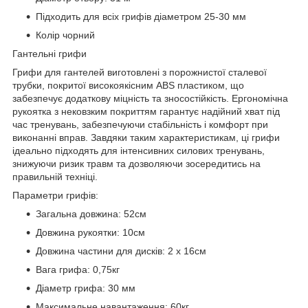
Підходить для всіх грифів діаметром 25-30 мм
Колір чорний
Гантельні грифи
Грифи для гантелей виготовлені з порожнистої сталевої
трубки, покритої високоякісним ABS пластиком, що
забезпечує додаткову міцність та зносостійкість. Ергономічна
рукоятка з нековзким покриттям гарантує надійний хват під
час тренувань, забезпечуючи стабільність і комфорт при
виконанні вправ. Завдяки таким характеристикам, ці грифи
ідеально підходять для інтенсивних силових тренувань,
знижуючи ризик травм та дозволяючи зосередитись на
правильній техніці.
Параметри грифів:
Загальна довжина: 52см
Довжина рукоятки: 10см
Довжина частини для дисків: 2 х 16см
Вага грифа: 0,75кг
Діаметр грифа: 30 мм
Максимальне навантаження: 60кг