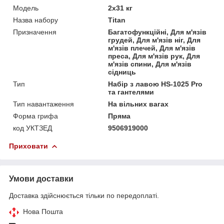
Мoдель
2x31 кг
Назва набору
Titan
Призначення
Багатофункційні, Для м'язів
грудей, Для м'язів ніг, Для
м'язів плечей, Для м'язів
преса, Для м'язів рук, Для
м'язів спини, Для м'язів
сідниць
Тип
Набір з лавою HS-1025 Pro
та гантелями
Тип навантаження
На вільних вагах
Форма грифа
Пряма
код УКТЗЕД
9506919000
Приховати
Умови доставки
Доставка здійснюється тільки по передоплаті.
Нова Пошта