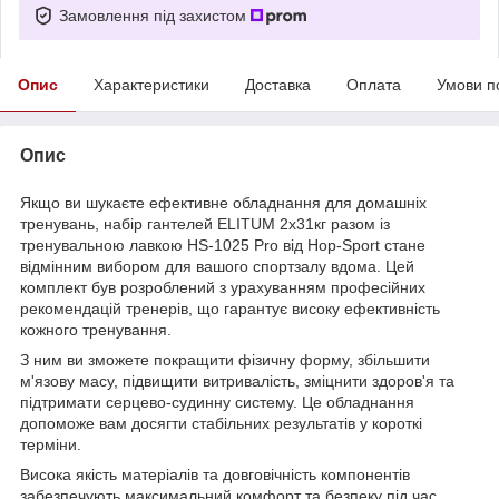
Замовлення під захистом
Опис
Характеристики
Доставка
Оплата
Умови п
Опис
Якщо ви шукаєте ефективне обладнання для домашніх
тренувань, набір гантелей ELITUM 2x31кг разом із
тренувальною лавкою HS-1025 Pro від Hop-Sport стане
відмінним вибором для вашого спортзалу вдома. Цей
комплект був розроблений з урахуванням професійних
рекомендацій тренерів, що гарантує високу ефективність
кожного тренування.
З ним ви зможете покращити фізичну форму, збільшити
м'язову масу, підвищити витривалість, зміцнити здоров'я та
підтримати серцево-судинну систему. Це обладнання
допоможе вам досягти стабільних результатів у короткі
терміни.
Висока якість матеріалів та довговічність компонентів
забезпечують максимальний комфорт та безпеку під час