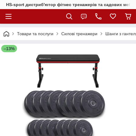
HS-sport дистриб'ютор фітнес тренажерів та садових меблі
Товари та послуги
Силові тренажери
Шанги з гантел
–13%