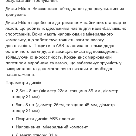
результативні тренування.
Диски Elitum: Високоякісне обладнання для результативних
тренувань
Диски Elitum вироблені з дотриманням найвищих стандартів
якості, що робить їх ідеальними навіть для найвибагливіших
спортсменів. Вони мають наповнювач з мінерального
композиту, що забезпечує точність ваги та високу
довговічність. Покриття з ABS-пластика не тільки додає
естетичного вигляду, а й захищає диски від пошкоджень,
збільшуючи їх зносостійкість. Кожен диск маркований
логотипом виробника та вагою, що забезпечує зручність у
використанні та допомагає легко визначити необхідне
навантаження.
Параметри дисків:
2,5кг - 8 шт (діаметр 22см, товщина 35 мм, діаметр
отвору 31 мм)
5кг - 8 шт (діаметр 26см, товщина 45 мм, діаметр
отвору 31 мм)
Покриття дисків: ABS-пластик
Наповнення: мінеральний композит
Діаметр отвору: 31 м