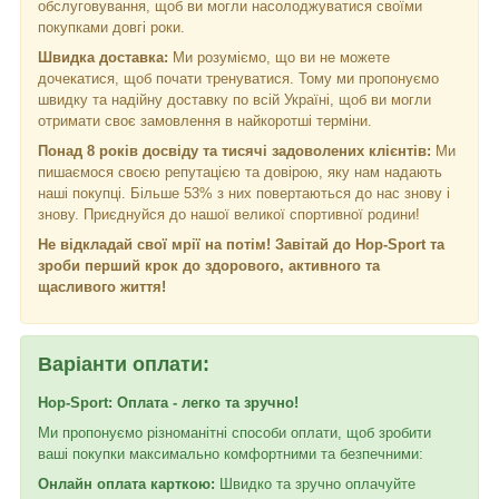
обслуговування, щоб ви могли насолоджуватися своїми
покупками довгі роки.
Швидка доставка:
Ми розуміємо, що ви не можете
дочекатися, щоб почати тренуватися. Тому ми пропонуємо
швидку та надійну доставку по всій Україні, щоб ви могли
отримати своє замовлення в найкоротші терміни.
Понад 8 років досвіду та тисячі задоволених клієнтів:
Ми
пишаємося своєю репутацією та довірою, яку нам надають
наші покупці. Більше 53% з них повертаються до нас знову і
знову. Приєднуйся до нашої великої спортивної родини!
Не відкладай свої мрії на потім! Завітай до Hop-Sport та
зроби перший крок до здорового, активного та
щасливого життя!
Варіанти оплати:
Hop-Sport: Оплата - легко та зручно!
Ми пропонуємо різноманітні способи оплати, щоб зробити
ваші покупки максимально комфортними та безпечними:
Онлайн оплата карткою:
Швидко та зручно оплачуйте