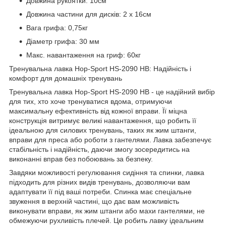
Довжина рукоятки: 10см
Довжина частини для дисків: 2 х 16см
Вага грифа: 0,75кг
Діаметр грифа: 30 мм
Макс. навантаження на гриф: 60кг
Тренувальна лавка Hop-Sport HS-2090 HB: Надійність і
комфорт для домашніх тренувань
Тренувальна лавка Hop-Sport HS-2090 HB - це надійний вибір
для тих, хто хоче тренуватися вдома, отримуючи
максимальну ефективність від кожної вправи. Її міцна
конструкція витримує великі навантаження, що робить її
ідеальною для силових тренувань, таких як жим штанги,
вправи для преса або роботи з гантелями. Лавка забезпечує
стабільність і надійність, даючи змогу зосередитись на
виконанні вправ без побоювань за безпеку.
Завдяки можливості регулювання сидіння та спинки, лавка
підходить для різних видів тренувань, дозволяючи вам
адаптувати її під ваші потреби. Спинка має спеціальне
звуження в верхній частині, що дає вам можливість
виконувати вправи, як жим штанги або махи гантелями, не
обмежуючи рухливість плечей. Це робить лавку ідеальним