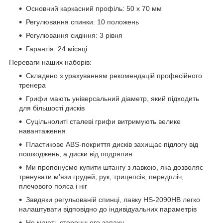
Основний каркасний профіль: 50 х 70 мм
Регулювання спинки: 10 положень
Регулювання сидіння: 3 рівня
Гарантія: 24 місяці
Переваги наших наборів:
Складено з урахуванням рекомендацій професійного
тренера
Грифи мають універсальний діаметр, який підходить
для більшості дисків
Суцільнолиті сталеві грифи витримують велике
навантаження
Пластикове ABS-покриття дисків захищає підлогу від
пошкоджень, а диски від подряпин
Ми пропонуємо купити штангу з лавкою, яка дозволяє
тренувати м'язи грудей, рук, трицепсів, передпліч,
плечового пояса і ніг
Завдяки регульованій спинці, лавку HS-2090HВ легко
налаштувати відповідно до індивідуальних параметрів
Не мають стороннього запаху