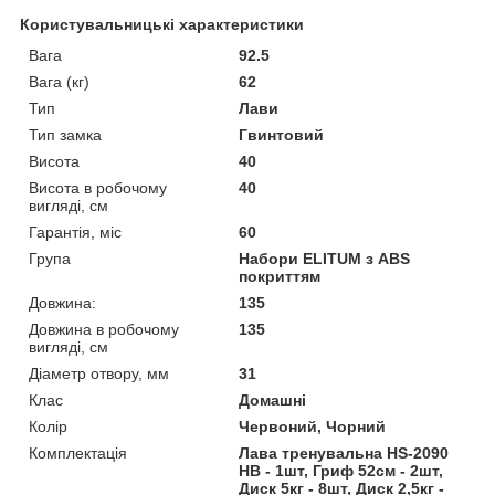
Користувальницькі характеристики
Вага
92.5
Вага (кг)
62
Тип
Лави
Тип замка
Гвинтовий
Висота
40
Висота в робочому
40
вигляді, см
Гарантія, міс
60
Група
Набори ELITUM з ABS
покриттям
Довжина:
135
Довжина в робочому
135
вигляді, см
Діаметр отвору, мм
31
Клас
Домашні
Колір
Червоний, Чорний
Комплектація
Лава тренувальна HS-2090
HВ - 1шт, Гриф 52см - 2шт,
Диск 5кг - 8шт, Диск 2,5кг -