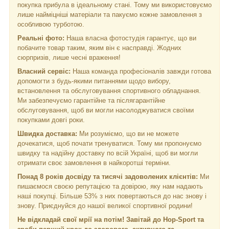
покупка прибула в ідеальному стані. Тому ми використовуємо
лише найміцніші матеріали та пакуємо кожне замовлення з
особливою турботою.
Реальні фото:
Наша власна фотостудія гарантує, що ви
побачите товар таким, яким він є насправді. Жодних
сюрпризів, лише чесні враження!
Власний сервіс:
Наша команда професіоналів завжди готова
допомогти з будь-якими питаннями щодо вибору,
встановлення та обслуговування спортивного обладнання.
Ми забезпечуємо гарантійне та післягарантійне
обслуговування, щоб ви могли насолоджуватися своїми
покупками довгі роки.
Швидка доставка:
Ми розуміємо, що ви не можете
дочекатися, щоб почати тренуватися. Тому ми пропонуємо
швидку та надійну доставку по всій Україні, щоб ви могли
отримати своє замовлення в найкоротші терміни.
Понад 8 років досвіду та тисячі задоволених клієнтів:
Ми
пишаємося своєю репутацією та довірою, яку нам надають
наші покупці. Більше 53% з них повертаються до нас знову і
знову. Приєднуйся до нашої великої спортивної родини!
Не відкладай свої мрії на потім! Завітай до Hop-Sport та