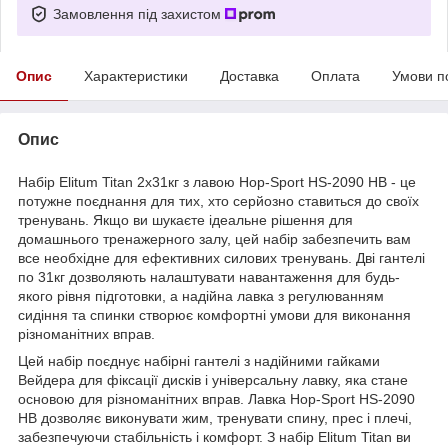
Замовлення під захистом
Опис
Характеристики
Доставка
Оплата
Умови п
Опис
Набір Elitum Titan 2x31кг з лавою Hop-Sport HS-2090 HB - це
потужне поєднання для тих, хто серйозно ставиться до своїх
тренувань. Якщо ви шукаєте ідеальне рішення для
домашнього тренажерного залу, цей набір забезпечить вам
все необхідне для ефективних силових тренувань. Дві гантелі
по 31кг дозволяють налаштувати навантаження для будь-
якого рівня підготовки, а надійна лавка з регулюванням
сидіння та спинки створює комфортні умови для виконання
різноманітних вправ.
Цей набір поєднує набірні гантелі з надійними гайками
Вейдера для фіксації дисків і універсальну лавку, яка стане
основою для різноманітних вправ. Лавка Hop-Sport HS-2090
HB дозволяє виконувати жим, тренувати спину, прес і плечі,
забезпечуючи стабільність і комфорт. З набір Elitum Titan ви