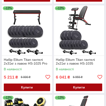
–13%
–13%
Набір Elitum Titan гантелі
Набір Elitum Titan гантелі
2х31кг з лавою HS-1025 Pro
2х21кг з лавою HS-1035
В наявності
В наявності
5 211
6 041
₴
₴
6 000 ₴
6 955 ₴
Купити
Купити
–13%
–13%