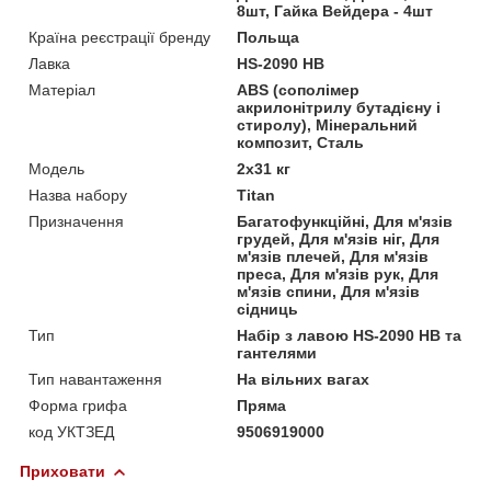
8шт, Гайка Вейдера - 4шт
Країна реєстрації бренду
Польща
Лавка
HS-2090 HВ
Матеріал
ABS (сополімер
акрилонітрилу бутадієну і
стиролу), Мінеральний
композит, Сталь
Мoдель
2x31 кг
Назва набору
Titan
Призначення
Багатофункційні, Для м'язів
грудей, Для м'язів ніг, Для
м'язів плечей, Для м'язів
преса, Для м'язів рук, Для
м'язів спини, Для м'язів
сідниць
Тип
Набір з лавою HS-2090 HВ та
гантелями
Тип навантаження
На вільних вагах
Форма грифа
Пряма
код УКТЗЕД
9506919000
Приховати