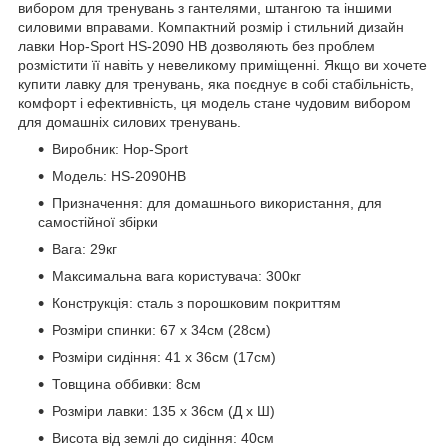
вибором для тренувань з гантелями, штангою та іншими
силовими вправами. Компактний розмір і стильний дизайн
лавки Hop-Sport HS-2090 HB дозволяють без проблем
розмістити її навіть у невеликому приміщенні. Якщо ви хочете
купити лавку для тренувань, яка поєднує в собі стабільність,
комфорт і ефективність, ця модель стане чудовим вибором
для домашніх силових тренувань.
Виробник: Hop-Sport
Модель: HS-2090HВ
Призначення: для домашнього використання, для
самостійної збірки
Вага: 29кг
Максимальна вага користувача: 300кг
Конструкція: сталь з порошковим покриттям
Розміри спинки: 67 x 34см (28см)
Розміри сидіння: 41 x 36см (17см)
Товщина оббивки: 8см
Розміри лавки: 135 х 36см (Д х Ш)
Висота від землі до сидіння: 40см