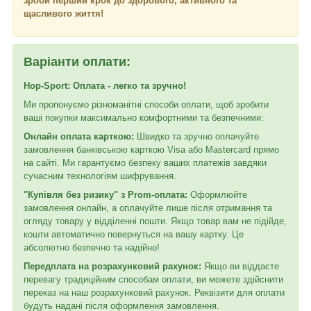
зроби перший крок до здорового, активного та
щасливого життя!
Варіанти оплати:
Hop-Sport: Оплата - легко та зручно!
Ми пропонуємо різноманітні способи оплати, щоб зробити
ваші покупки максимально комфортними та безпечними:
Онлайн оплата карткою:
Швидко та зручно оплачуйте
замовлення банківською карткою Visa або Mastercard прямо
на сайті. Ми гарантуємо безпеку ваших платежів завдяки
сучасним технологіям шифрування.
"Купівля без ризику" з Prom-оплата:
Оформлюйте
замовлення онлайн, а оплачуйте лише після отримання та
огляду товару у відділенні пошти. Якщо товар вам не підійде,
кошти автоматично повернуться на вашу картку. Це
абсолютно безпечно та надійно!
Передплата на розрахунковий рахунок:
Якщо ви віддаєте
перевагу традиційним способам оплати, ви можете здійснити
переказ на наш розрахунковий рахунок. Реквізити для оплати
будуть надані після оформлення замовлення.