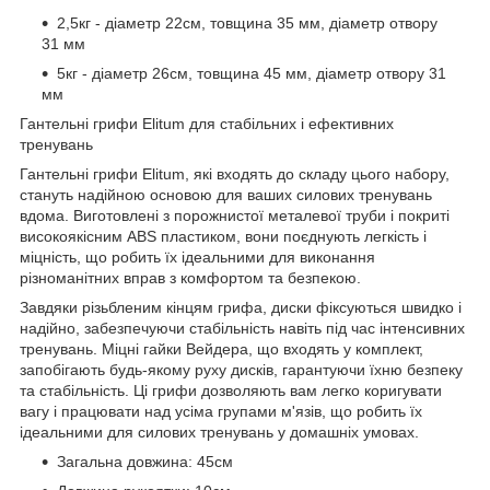
2,5кг - діаметр 22см, товщина 35 мм, діаметр отвору
31 мм
5кг - діаметр 26см, товщина 45 мм, діаметр отвору 31
мм
Гантельні грифи Elitum для стабільних і ефективних
тренувань
Гантельні грифи Elitum, які входять до складу цього набору,
стануть надійною основою для ваших силових тренувань
вдома. Виготовлені з порожнистої металевої труби і покриті
високоякісним ABS пластиком, вони поєднують легкість і
міцність, що робить їх ідеальними для виконання
різноманітних вправ з комфортом та безпекою.
Завдяки різьбленим кінцям грифа, диски фіксуються швидко і
надійно, забезпечуючи стабільність навіть під час інтенсивних
тренувань. Міцні гайки Вейдера, що входять у комплект,
запобігають будь-якому руху дисків, гарантуючи їхню безпеку
та стабільність. Ці грифи дозволяють вам легко коригувати
вагу і працювати над усіма групами м'язів, що робить їх
ідеальними для силових тренувань у домашніх умовах.
Загальна довжина: 45см