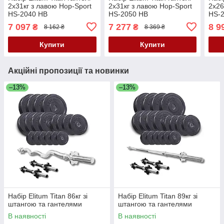
2х31кг з лавою Hop-Sport
2х31кг з лавою Hop-Sport
2х26
HS-2040 НВ
HS-2050 НВ
HS-
7 097
7 277
8 9
₴
₴
8 162 ₴
8 369 ₴
Купити
Купити
Акційні пропозиції та новинки
–13%
–13%
Набір Elitum Titan 86кг зі
Набір Elitum Titan 89кг зі
штангою та гантелями
штангою та гантелями
В наявності
В наявності