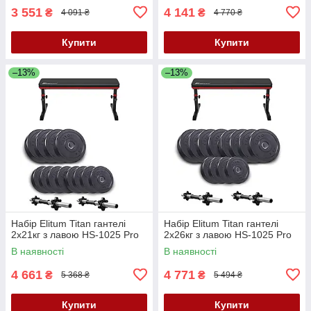
3 551
4 141
₴
₴
4 091 ₴
4 770 ₴
Купити
Купити
–13%
–13%
Набір Elitum Titan гантелі
Набір Elitum Titan гантелі
2х21кг з лавою HS-1025 Pro
2х26кг з лавою HS-1025 Pro
В наявності
В наявності
4 661
4 771
₴
₴
5 368 ₴
5 494 ₴
Купити
Купити