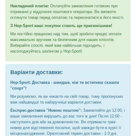
Накладений платіж:
Оплачуйте замовлення готівкою при
отриманні у відділенні поштового оператора. Ви зможете
оглянути товар перед оплатою та переконатися в його якості.
З Hop-Sport ваші покупки стають ще приємнішими!
Ми постійно працюємо над тим, щоб зробити процес оплати
максимально зручним та безпечним для наших клієнтів.
Вибирайте спосіб, який вам найбільше підходить, і
насолоджуйтесь шопінгом у Hop-Sport!
Варіанти доставки:
Hop-Sport: Доставка - швидше, ніж ти встигнеш сказати
"спорт"!
Ми розуміємо, як ви чекаєте на свій товар, тому пропонуємо
вам найшвидші та найзручніші варіанти доставки:
Експрес-доставка "Новою поштою":
Замовляйте до 12:00, і
ваше замовлення вирушить до вас того ж дня! Після 12:00 -
наступного дня або за домовленістю. Ви отримаєте трек-
номер для відстеження посилки, щоб завжди бути в курсі її
місцезнаходження. Орієнтовний термін доставки - 1-3 дні.