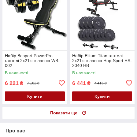
Набір Besport PowerPro
Набір Elitum Titan гантелі
гантелі 2х21кг з лавою WB-
2х21кг з лавою Hop-Sport HS-
002
2040 НВ
В наявності
В наявності
6 221
6 441
₴
₴
7 162 ₴
7 415 ₴
Купити
Купити
Показати ще
Про нас