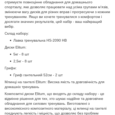
отримуєте повноцінне обладнання для домашнього
спортзалу, яке дозволяє працювати над усіма групами м'язів,
змінюючи вагу дисків для різних вправ і прогресуючи з кожним
тренуванням. Якщо ви хочете тренуватися з комфортом і
досягати значних результатів, цей набір - ваш найкращий
вибір.
Склад набору:
Лавка тренувальна HS-2090 НВ
Диски Elitum:
5кг - 8 шт
2,5кг - 8 шт
Грифи:
Гриф гантельний 52см - 2 шт
Млинці на гантелі Elitum: Висока якість та довговічність для
домашніх тренувань
Композитні диски Elitum, що входять до складу набору - це
відмінне рішення для тих, хто шукає надійне та довговічне
обладнання для силових тренувань. Виготовлені з
високоякісного композитного матеріалу, ці млинці на гантелі
поєднують легкість і міцність, що дозволяє без проблем