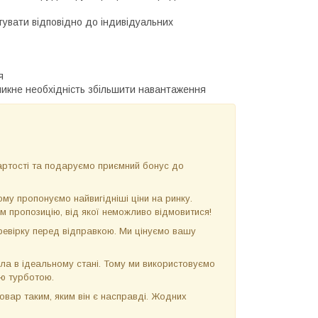
тувати відповідно до індивідуальних
я
икне необхідність збільшити навантаження
ртості та подаруємо приємний бонус до
у пропонуємо найвигідніші ціни на ринку.
м пропозицію, від якої неможливо відмовитися!
евірку перед відправкою. Ми цінуємо вашу
ла в ідеальному стані. Тому ми використовуємо
ою турботою.
вар таким, яким він є насправді. Жодних