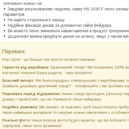
плечового пояса і ніг
Завдяки регульованому сидінню, лавку HS-1030 F легко налаш
параметрів
Не мають стороннього запаху
Надійна фіксація дисків за допомогою гайок Вейдера
Ви можете легко змінювати навантаження в процесі тренуванн
Додатково можна придбати диски на штангу, якщо з часом вин
Переваги:
Hop-Sport - це більше, ніж просто інтернет-магазин:
Гарантія від виробника:
Бракований товар? Ми повернемо 100% ва
наступної покупки! Ваша радість - наш пріоритет.
Власний імпорт:
Ми безпосередньо співпрацюємо з виробниками, том
Знайшли дешевше ідентичний товар? - телефонуйте, і ми зробимо ва
Перевірка перед відправкою:
Кожен товар проходить ретельну пер
довіру і гарантуємо, що ви отримаєте лише найкраще.
Надійна упаковка:
Ми знаємо, як важливо, щоб ваша покупка прибу
лише найміцніші матеріали та пакуємо кожне замовлення з особлив
Реальні фото:
Наша власна фотостудія гарантує, що ви побачите то
сюрпризів, лише чесні враження!