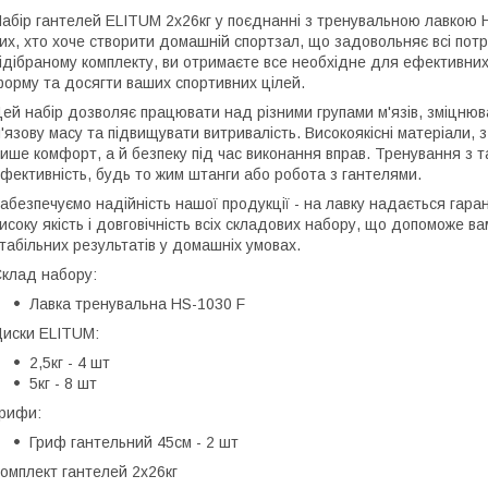
абір гантелей ELITUM 2x26кг у поєднанні з тренувальною лавкою H
их, хто хоче створити домашній спортзал, що задовольняє всі пот
ідібраному комплекту, ви отримаєте все необхідне для ефективни
орму та досягти ваших спортивних цілей.
ей набір дозволяє працювати над різними групами м'язів, зміцню
'язову масу та підвищувати витривалість. Високоякісні матеріали,
ише комфорт, а й безпеку під час виконання вправ. Тренування з 
фективність, будь то жим штанги або робота з гантелями.
абезпечуємо надійність нашої продукції - на лавку надається гарант
исоку якість і довговічність всіх складових набору, що допоможе в
табільних результатів у домашніх умовах.
клад набору:
Лавка тренувальна HS-1030 F
иски ELITUM:
2,5кг - 4 шт
5кг - 8 шт
рифи:
Гриф гантельний 45см - 2 шт
омплект гантелей 2х26кг