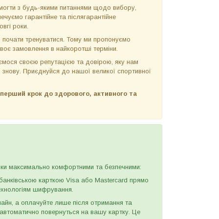
огти з будь-якими питаннями щодо вибору,
ечуємо гарантійне та післягарантійне
вгі роки.
 почати тренуватися. Тому ми пропонуємо
своє замовлення в найкоротші терміни.
мося своєю репутацією та довірою, яку нам
і знову. Приєднуйся до нашої великої спортивної
и перший крок до здорового, активного та
упки максимально комфортними та безпечними:
анківською карткою Visa або Mastercard прямо
технологіям шифрування.
н, а оплачуйте лише після отримання та
и автоматично повернуться на вашу картку. Це