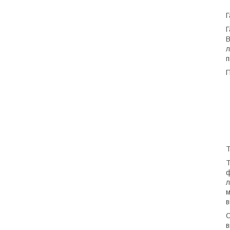
Г
Г
В
л
п
П
Т
Т
ф
л
м
в
О
в