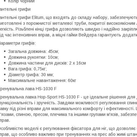
Колір чорний
антельні грифи
антельні грифи Elitum, що входять до складу набору, забезпечують 
иготовлені з порожнистої металевої труби, покритої високоякісним 
егкість. Різьблені кінці грифа дозволяють швидко і надійно закріпл
ід час інтенсивних вправ, а міцні гайки Вейдера гарантують додатк
араметри грифів:
Загальна довжина: 45см;
Довжина рукоятки: 10см;
Довжина частини для дисків: 2 х 16см
Вага грифа: 0,75кг;
Діаметр грифа: 30 мм;
Максимальне навантаження: 60кг
ренувальна лава HS-1030 F
ренувальна лавка Hop-Sport HS-1030 F - це ідеальне рішення для 
ункціональність і зручність. Завдяки можливості регулювання спин
авку під різні вправи для максимального комфорту і ефективності
'язами, спиною, пресом, плечима та іншими групами м'язів, забезп
прав.
собливістю моделі є регулювання фіксатора для ніг, що дозволяє 
прав, що особливо важливо при тренуваннях на прес або жимі штан