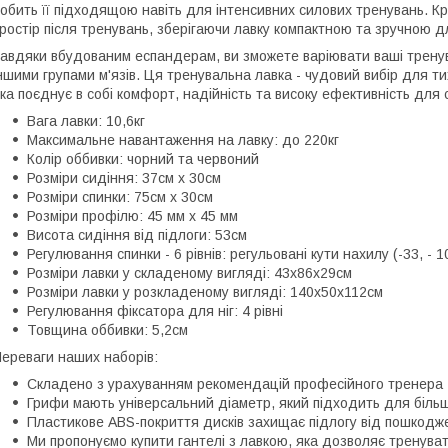
обить її підходящою навіть для інтенсивних силових тренувань. К
ростір після тренувань, зберігаючи лавку компактною та зручною д
авдяки вбудованим еспандерам, ви зможете варіювати ваші тренув
ншими групами м'язів. Ця тренувальна лавка - чудовий вибір для ти
ка поєднує в собі комфорт, надійність та високу ефективність для
Вага лавки: 10,6кг
Максимальне навантаження на лавку: до 220кг
Колір оббивки: чорний та червоний
Розміри сидіння: 37см x 30см
Розміри спинки: 75см x 30см
Розміри профілю: 45 мм x 45 мм
Висота сидіння від підлоги: 53см
Регулювання спинки - 6 рівнів: регульовані кути нахилу (-33, - 10
Розміри лавки у складеному вигляді: 43х86х29см
Розміри лавки у розкладеному вигляді: 140х50х112см
Регулювання фіксатора для ніг: 4 рівні
Товщина оббивки: 5,2см
ереваги наших наборів:
Складено з урахуванням рекомендацій професійного тренера
Грифи мають універсальний діаметр, який підходить для більш
Пластикове ABS-покриття дисків захищає підлогу від пошкодже
Ми пропонуємо купити гантелі з лавкою, яка дозволяє тренувати