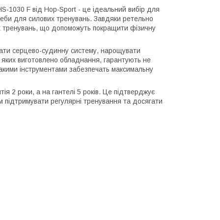
S-1030 F від Hop-Sport - це ідеальний вибір для
реби для силових тренувань. Завдяки ретельно
х тренувань, що допоможуть покращити фізичну
вати серцево-судинну систему, нарощувати
 з яких виготовлено обладнання, гарантують не
такими інструментами забезпечать максимальну
ія 2 роки, а на гантелі 5 років. Це підтверджує
ам підтримувати регулярні тренування та досягати