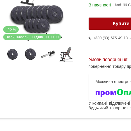
В наявності
Код:
00-G
Купити
–13%
Залишилось
0
0
днів
0
0
0
0
0
0
+380 (93) 675-49-13
повернення товару п
У компанії підключені
будь-який товар не п