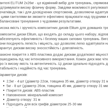
антелі ELITUM 2x26кг - це відмінний вибір для тренувань, спрямова
ідтримувати високу фізичну форму. Завдяки можливості регулюват
очатківців, так і для досвідчених спортсменів, дозволяючи адаптува
 цими гантелями ви зможете ефективно працювати над грудними м
балансовані тренування з чудовими результатами.
исока якість і зручність композитних дисків Elitum для домашніх т
омпозитні диски Elitum, що входять до складу цього набору, відп
абезпечують ефективність і безпеку ваших силових тренувань. Виго
они поєднують легкість і міцність, що дозволяє легко адаптувати 
арантує дискам високу зносостійкість і довговічність.
ахисне покриття з ABS-пластика додає дискам додаткової міцності
ошкоджень під час інтенсивного використання. Кожен диск має чіт
ро їх високу якість та автентичність. Ці диски ідеально підходят
табільність і надійність під час тренувань.
араметри дисків:
2,5кг - 4 шт (діаметр 22см, товщина 35 мм, діаметр отвору 31 
5кг - 8 шт (діаметр 26см, товщина 45 мм, діаметр отвору 31 мм
Покриття дисків: ABS-пластик
Наповнення: мінеральний композит
Діаметр отвору: 31 м
Підходить для всіх грифів діаметром 25-30 мм