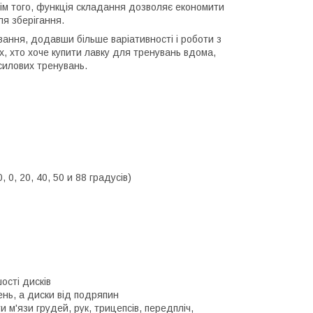
рім того, функція складання дозволяє економити
ля зберігання.
ання, додавши більше варіативності і роботи з
х, хто хоче купити лавку для тренувань вдома,
 силових тренувань.
, 0, 20, 40, 50 и 88 градусів)
ості дисків
нь, а диски від подряпин
 м'язи грудей, рук, трицепсів, передпліч,