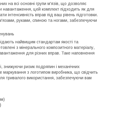
них на всі основні групи м'язів, що дозволяє
и навантаження, цей комплект підходить як для
ти інтенсивність вправ під ваш рівень підготовки.
'язами, руками, спиною та ногами, забезпечуючи
ренувань
овідають найвищим стандартам якості та
товлені з мінерального композитного матеріалу,
навантаження для різних вправ. Таке наповнення
, знижуючи ризик подряпин і механічних
ке маркування з логотипом виробника, що свідчить
ь для тривалого використання, забезпечуючи вам
мм)
)