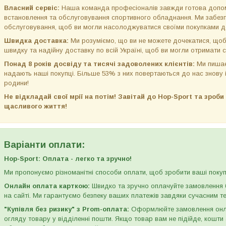
Власний сервіс:
Наша команда професіоналів завжди готова допом
встановлення та обслуговування спортивного обладнання. Ми забезп
обслуговування, щоб ви могли насолоджуватися своїми покупками до
Швидка доставка:
Ми розуміємо, що ви не можете дочекатися, щоб
швидку та надійну доставку по всій Україні, щоб ви могли отримати 
Понад 8 років досвіду та тисячі задоволених клієнтів:
Ми пишає
надають наші покупці. Більше 53% з них повертаються до нас знову 
родини!
Не відкладай свої мрії на потім! Завітай до Hop-Sport та зроб
щасливого життя!
Варіанти оплати:
Hop-Sport: Оплата - легко та зручно!
Ми пропонуємо різноманітні способи оплати, щоб зробити ваші пок
Онлайн оплата карткою:
Швидко та зручно оплачуйте замовлення б
на сайті. Ми гарантуємо безпеку ваших платежів завдяки сучасним 
"Купівля без ризику" з Prom-оплата:
Оформлюйте замовлення онлай
огляду товару у відділенні пошти. Якщо товар вам не підійде, кошт