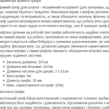
араметри прямого грифа
рямий гриф для штанги - незамінний інструмент для тренувань, що 
ук, зокрема біцепси і трицепси. Виконання вправ з грифом допомага
оординацію та витривалість, а також збільшити загальну фізичну сил
риф здатен витримувати великі навантаження, що робить його ід
окриття не лише надає естетичного вигляду, але й захищає гриф в
ифлені ділянки на робочій зоні грифа забезпечують надійне зчепле
ас важких вправ. Це робить тренування не лише комфортними, але 
икористовуються гайки Вейдера з гумовими ущільнювачами, які зап
адійну фіксацію ваги. Це дозволяє швидко змінювати навантаженн
егулярні вправи з таким грифом сприяють збільшенню м'язової ма
ерцево-судинної системи.
Загальна довжина: 167см
Довжина між блоками: 102см
Довжина частини для дисків: 2 х 31см
Вага грифа: 9кг
Діаметр грифа: 30 мм
Макс. навантаження на гриф: 150кг
антельні грифи
антельний гриф Elitum виготовлений з порожнистої сталевої трубки
абезпечує його надійність і довговічність. Ергономічна рукоятка 
риф під час силових тренувань, гарантуючи комфорт і безпеку. Це