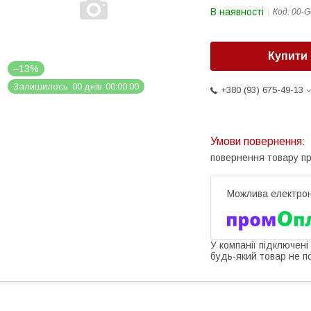
В наявності
Код:
00-G
Купити
–13%
Залишилось
0
0
днів
0
0
0
0
0
0
+380 (93) 675-49-13
повернення товару п
У компанії підключені
будь-який товар не п