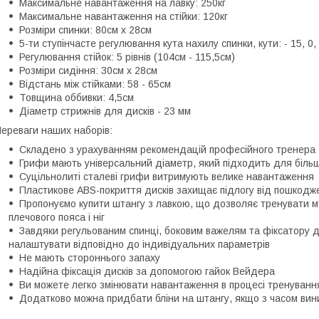
Максимальне навантаження на лавку: 250кг
Максимальне навантаження на стійки: 120кг
Розміри спинки: 80см x 28см
5-ти ступінчасте регулювання кута нахилу спинки, кути: - 15, 0, 
Регулювання стійок: 5 рівнів (104см - 115,5см)
Розміри сидіння: 30см x 28см
Відстань між стійками: 58 - 65см
Товщина оббивки: 4,5см
Діаметр стрижнів для дисків - 23 мм
ереваги наших наборів:
Складено з урахуванням рекомендацій професійного тренера
Грифи мають універсальний діаметр, який підходить для більш
Суцільнолиті сталеві грифи витримують велике навантаження
Пластикове ABS-покриття дисків захищає підлогу від пошкодже
Пропонуємо купити штангу з лавкою, що дозволяє тренувати м'я
плечового пояса і ніг
Завдяки регульованим спинці, боковим важелям та фіксатору д
налаштувати відповідно до індивідуальних параметрів
Не мають стороннього запаху
Надійна фіксація дисків за допомогою гайок Вейдера
Ви можете легко змінювати навантаження в процесі тренуванн
Додатково можна придбати бліни на штангу, якщо з часом вин