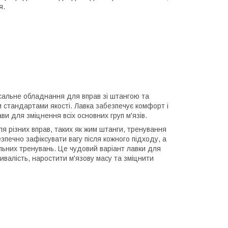
я.
рсальне обладнання для вправ зі штангою та
и стандартами якості. Лавка забезпечує комфорт і
ви для зміцнення всіх основних груп м'язів.
я різних вправ, таких як жим штанги, тренування
зпечно зафіксувати вагу після кожного підходу, а
льних тренувань. Це чудовий варіант лавки для
валість, наростити м'язову масу та зміцнити