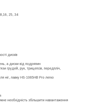
8,16, 25, 34
ості дисків
нь, а диски від подряпин
зи грудей, рук, трицепсів, передпліч,
ля ніг, лавку HS-1065HB Pro легко
я
икне необхідність збільшити навантаження