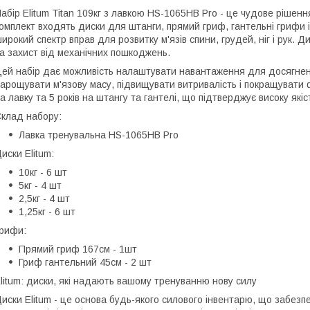
абір Elitum Titan 109кг з лавкою HS-1065HB Pro - це чудове ріше
омплект входять диски для штанги, прямий гриф, гантельні грифи 
ирокий спектр вправ для розвитку м'язів спини, грудей, ніг і рук. 
а захист від механічних пошкоджень.
ей набір дає можливість налаштувати навантаження для досягнен
арощувати м'язову масу, підвищувати витривалість і покращувати 
а лавку та 5 років на штангу та гантелі, що підтверджує високу які
клад набору:
Лавка тренувальна HS-1065HB Pro
иски Elitum:
10кг - 6 шт
5кг - 4 шт
2,5кг - 4 шт
1,25кг - 6 шт
рифи:
Прямий гриф 167см - 1шт
Гриф гантельний 45см - 2 шт
litum: диски, які надають вашому тренуванню нову силу
иски Elitum - це основа будь-якого силового інвентарю, що забезп