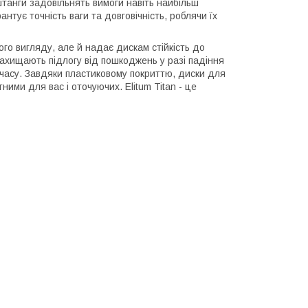
штанги задовільнять вимоги навіть найбільш
нтує точність ваги та довговічність, роблячи їх
го вигляду, але й надає дискам стійкість до
ахищають підлогу від пошкоджень у разі падіння
о часу. Завдяки пластиковому покриттю, диски для
ми для вас і оточуючих. Elitum Titan - це