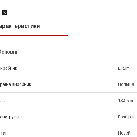
арактеристики
Основні
иробник
Elitum
раїна виробник
Польща
ага
134.5 кг
онструкція
Розбірна
Стан
Новий