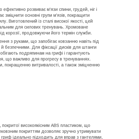
ефективно розвиває м'язи спини, грудей, ніг і
є зміцнити основні групи м'язів, покращити
у. Виготовлений із сталі високої якості, цей
еальним для силових тренувань. Хромоване
ід корозії, продовжуючи його термін служби.
ння з руками, що запобігає ковзанню навіть під
й безпечними. Для фіксації дисків для штанги
обігають подряпинам на грифі і гарантують
я, що важливо для прогресу в тренуваннях.
си, покращенню витривалості, а також зміцненню
, покритої високоякісним ABS пластиком, що
з нековзним покриттям дозволяє зручно утримувати
й гриф ідеально підходить для вправ з гантелями,