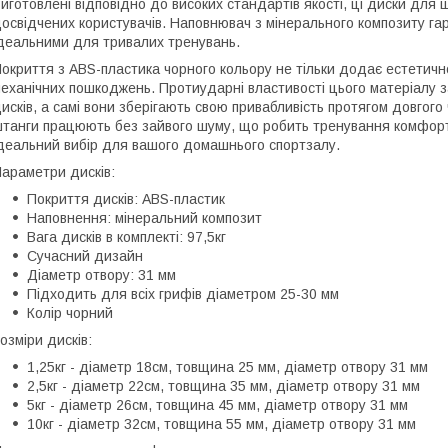
иготовлені відповідно до високих стандартів якості, ці диски для 
освідчених користувачів. Наповнювач з мінерального композиту гара
деальними для тривалих тренувань.
окриття з ABS-пластика чорного кольору не тільки додає естетично
еханічних пошкоджень. Протиударні властивості цього матеріалу з
исків, а самі вони зберігають свою привабливість протягом довгог
танги працюють без зайвого шуму, що робить тренування комфортни
деальний вибір для вашого домашнього спортзалу.
араметри дисків:
Покриття дисків: ABS-пластик
Наповнення: мінеральний композит
Вага дисків в комплекті: 97,5кг
Сучасний дизайн
Діаметр отвору: 31 мм
Підходить для всіх грифів діаметром 25-30 мм
Колір чорний
озміри дисків:
1,25кг - діаметр 18см, товщина 25 мм, діаметр отвору 31 мм
2,5кг - діаметр 22см, товщина 35 мм, діаметр отвору 31 мм
5кг - діаметр 26см, товщина 45 мм, діаметр отвору 31 мм
10кг - діаметр 32см, товщина 55 мм, діаметр отвору 31 мм