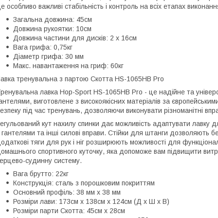
е особливо важливі стабільність і контроль на всіх етапах виконанн
Загальна довжина: 45см
Довжина рукоятки: 10см
Довжина частини для дисків: 2 х 16см
Вага грифа: 0,75кг
Діаметр грифа: 30 мм
Макс. навантаження на гриф: 60кг
авка тренувальна з партою Скотта HS-1065HB Pro
ренувальна лавка Hop-Sport HS-1065HB Pro - це надійне та уніве
антелями, виготовлене з високоякісних матеріалів за європейським
езпеку під час тренувань, дозволяючи виконувати різноманітні впра
егульований кут нахилу спинки дає можливість адаптувати лавку дл
 гантелями та інші силові вправи. Стійки для штанги дозволяють бе
одаткові тяги для рук і ніг розширюють можливості для функціона
омашнього спортивного куточку, яка допоможе вам підвищити витри
ерцево-судинну систему.
Вага брутто: 22кг
Конструкція: сталь з порошковим покриттям
Основний профіль: 38 мм x 38 мм
Розміри лави: 173см x 138см x 124см (Д x Ш x В)
Розміри парти Скотта: 45см х 28см