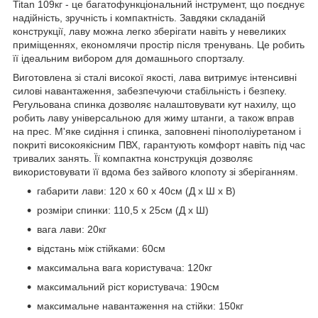
Titan 109кг - це багатофункціональний інструмент, що поєднує
надійність, зручність і компактність. Завдяки складаній
конструкції, лаву можна легко зберігати навіть у невеликих
приміщеннях, економлячи простір після тренувань. Це робить
її ідеальним вибором для домашнього спортзалу.
Виготовлена зі сталі високої якості, лава витримує інтенсивні
силові навантаження, забезпечуючи стабільність і безпеку.
Регульована спинка дозволяє налаштовувати кут нахилу, що
робить лаву універсальною для жиму штанги, а також вправ
на прес. М'яке сидіння і спинка, заповнені пінополіуретаном і
покриті високоякісним ПВХ, гарантують комфорт навіть під час
тривалих занять. Її компактна конструкція дозволяє
використовувати її вдома без зайвого клопоту зі зберіганням.
габарити лави: 120 х 60 х 40см (Д х Ш х В)
розміри спинки: 110,5 х 25см (Д х Ш)
вага лави: 20кг
відстань між стійками: 60см
максимальна вага користувача: 120кг
максимальний ріст користувача: 190см
максимальне навантаження на стійки: 150кг