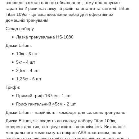
впевнені в якості нашого обладнання, тому пропонуємо
гарантію 2 роки на лавку і 5 років на штанги та гантелі. Elitum
Titan 109кг - це ваш ідеальний вибір для ефективних
домашніх тренувань!
Склад набору:
Лавка тренувальна HS-1080
Диски Elitum:
10кг - 6 шт
5кг - 4 шт
2,5кг - 4 шт
1,25кг - 6 шт
Грифи:
Прямий гриф 167см - 1 шт
Гриф гантельний 45см - 2 шт
Диски Elitum - надійність і комфорт для силових тренувань
Диски Elitum, які входять до складу набору Titan 109кг,
створені для тих, хто цінує якість і довговічність. Виконані з
мінерального композиту та покриті ABS-пластиком, вони
вирізняються високою стійкістю до механічних пошкоджень і