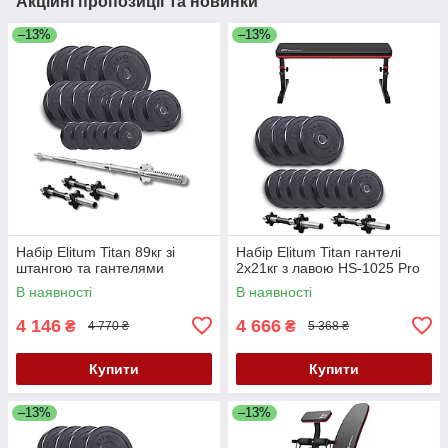
Акційні пропозиції та новинки
–13%
–13%
Набір Elitum Titan 89кг зі
Набір Elitum Titan гантелі
штангою та гантелями
2х21кг з лавою HS-1025 Pro
В наявності
В наявності
4 146
4 666
₴
₴
4 770 ₴
5 368 ₴
Купити
Купити
–13%
–13%