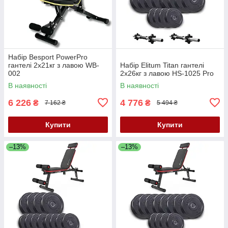
Набір Besport PowerPro
гантелі 2х21кг з лавою WB-
Набір Elitum Titan гантелі
002
2х26кг з лавою HS-1025 Pro
В наявності
В наявності
6 226
4 776
₴
₴
7 162 ₴
5 494 ₴
Купити
Купити
–13%
–13%