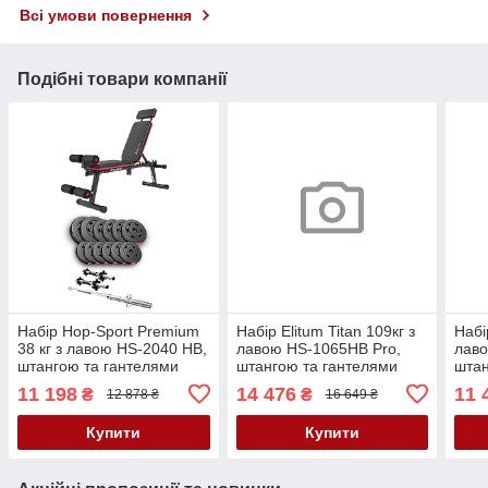
Всі умови повернення
Подібні товари компанії
Набір Hop-Sport Premium
Набір Elitum Titan 109кг з
Набі
38 кг з лавою HS-2040 HB,
лавою HS-1065HB Pro,
лаво
штангою та гантелями
штангою та гантелями
штан
11 198
14 476
11 
₴
₴
12 878 ₴
16 649 ₴
Купити
Купити