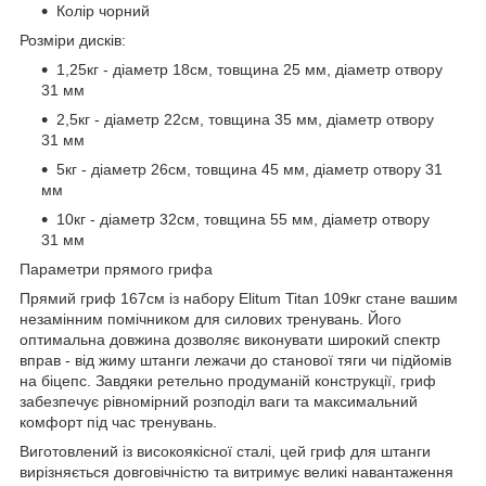
Колір чорний
Розміри дисків:
1,25кг - діаметр 18см, товщина 25 мм, діаметр отвору
31 мм
2,5кг - діаметр 22см, товщина 35 мм, діаметр отвору
31 мм
5кг - діаметр 26см, товщина 45 мм, діаметр отвору 31
мм
10кг - діаметр 32см, товщина 55 мм, діаметр отвору
31 мм
Параметри прямого грифа
Прямий гриф 167см із набору Elitum Titan 109кг стане вашим
незамінним помічником для силових тренувань. Його
оптимальна довжина дозволяє виконувати широкий спектр
вправ - від жиму штанги лежачи до станової тяги чи підйомів
на біцепс. Завдяки ретельно продуманій конструкції, гриф
забезпечує рівномірний розподіл ваги та максимальний
комфорт під час тренувань.
Виготовлений із високоякісної сталі, цей гриф для штанги
вирізняється довговічністю та витримує великі навантаження