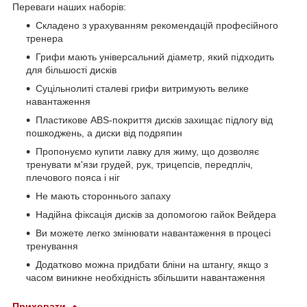
Переваги наших наборів:
Складено з урахуванням рекомендацій професійного
тренера
Грифи мають універсальний діаметр, який підходить
для більшості дисків
Суцільнолиті сталеві грифи витримують велике
навантаження
Пластикове ABS-покриття дисків захищає підлогу від
пошкоджень, а диски від подряпин
Пропонуємо купити лавку для жиму, що дозволяє
тренувати м'язи грудей, рук, трицепсів, передпліч,
плечового пояса і ніг
Не мають стороннього запаху
Надійна фіксація дисків за допомогою гайок Вейдера
Ви можете легко змінювати навантаження в процесі
тренування
Додатково можна придбати бліни на штангу, якщо з
часом виникне необхідність збільшити навантаження
Приховати