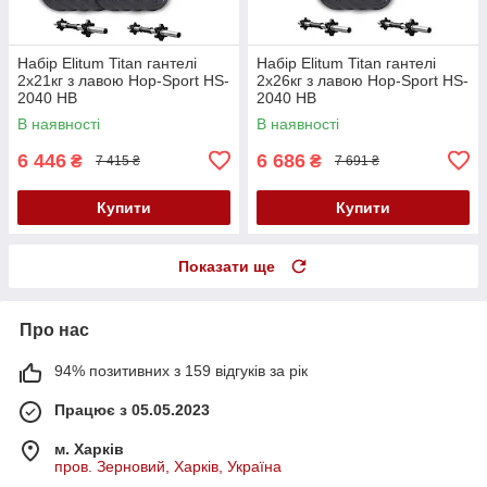
Набір Elitum Titan гантелі
Набір Elitum Titan гантелі
2х21кг з лавою Hop-Sport HS-
2х26кг з лавою Hop-Sport HS-
2040 НВ
2040 НВ
В наявності
В наявності
6 446
6 686
₴
₴
7 415 ₴
7 691 ₴
Купити
Купити
Показати ще
Про нас
94% позитивних з 159 відгуків за рік
Працює з 05.05.2023
м. Харків
пров. Зерновий, Харків, Україна