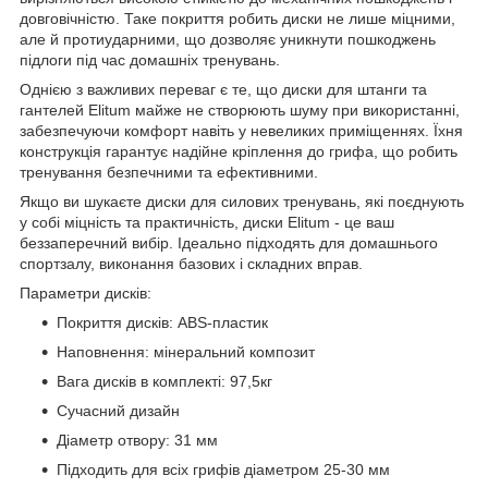
довговічністю. Таке покриття робить диски не лише міцними,
але й протиударними, що дозволяє уникнути пошкоджень
підлоги під час домашніх тренувань.
Однією з важливих переваг є те, що диски для штанги та
гантелей Elitum майже не створюють шуму при використанні,
забезпечуючи комфорт навіть у невеликих приміщеннях. Їхня
конструкція гарантує надійне кріплення до грифа, що робить
тренування безпечними та ефективними.
Якщо ви шукаєте диски для силових тренувань, які поєднують
у собі міцність та практичність, диски Elitum - це ваш
беззаперечний вибір. Ідеально підходять для домашнього
спортзалу, виконання базових і складних вправ.
Параметри дисків:
Покриття дисків: ABS-пластик
Наповнення: мінеральний композит
Вага дисків в комплекті: 97,5кг
Сучасний дизайн
Діаметр отвору: 31 мм
Підходить для всіх грифів діаметром 25-30 мм