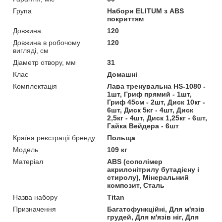
Група
Набори ELITUM з ABS
покриттям
Довжина:
120
Довжина в робочому
120
вигляді, см
Діаметр отвору, мм
31
Клас
Домашні
Комплектація
Лава тренувальна HS-1080 -
1шт, Гриф прямий - 1шт,
Гриф 45см - 2шт, Диск 10кг -
6шт, Диск 5кг - 4шт, Диск
2,5кг - 4шт, Диск 1,25кг - 6шт,
Гайка Вейдера - 6шт
Країна реєстрації бренду
Польща
Мoдель
109 кг
Матеріал
ABS (сополімер
акрилонітрилу бутадієну і
стиролу), Мінеральний
композит, Сталь
Назва набору
Titan
Призначення
Багатофункційні, Для м'язів
грудей, Для м'язів ніг, Для