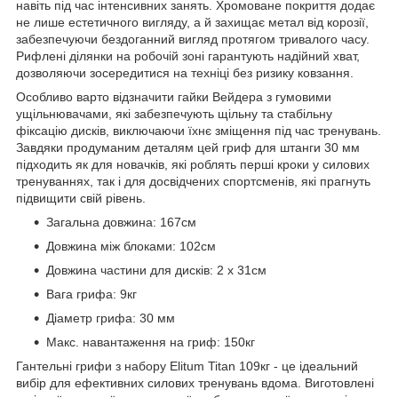
навіть під час інтенсивних занять. Хромоване покриття додає
не лише естетичного вигляду, а й захищає метал від корозії,
забезпечуючи бездоганний вигляд протягом тривалого часу.
Рифлені ділянки на робочій зоні гарантують надійний хват,
дозволяючи зосередитися на техніці без ризику ковзання.
Особливо варто відзначити гайки Вейдера з гумовими
ущільнювачами, які забезпечують щільну та стабільну
фіксацію дисків, виключаючи їхнє зміщення під час тренувань.
Завдяки продуманим деталям цей гриф для штанги 30 мм
підходить як для новачків, які роблять перші кроки у силових
тренуваннях, так і для досвідчених спортсменів, які прагнуть
підвищити свій рівень.
Загальна довжина: 167см
Довжина між блоками: 102см
Довжина частини для дисків: 2 х 31см
Вага грифа: 9кг
Діаметр грифа: 30 мм
Макс. навантаження на гриф: 150кг
Гантельні грифи з набору Elitum Titan 109кг - це ідеальний
вибір для ефективних силових тренувань вдома. Виготовлені