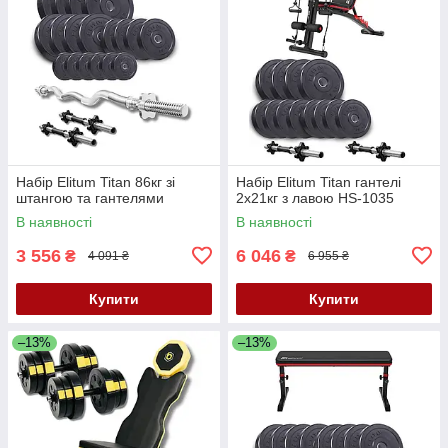
Набір Elitum Titan 86кг зі
Набір Elitum Titan гантелі
штангою та гантелями
2х21кг з лавою HS-1035
В наявності
В наявності
3 556
6 046
₴
₴
4 091 ₴
6 955 ₴
Купити
Купити
–13%
–13%