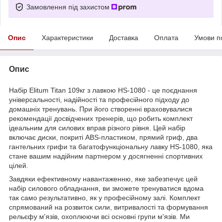
Замовлення під захистом
Опис
Характеристики
Доставка
Оплата
Умови п
Опис
Набір Elitum Titan 109кг з лавкою HS-1080 - це поєднання
універсальності, надійності та професійного підходу до
домашніх тренувань. При його створенні враховувалися
рекомендації досвідчених тренерів, що робить комплект
ідеальним для силових вправ різного рівня. Цей набір
включає диски, покриті ABS-пластиком, прямий гриф, два
гантельних грифи та багатофункціональну лавку HS-1080, яка
стане вашим надійним партнером у досягненні спортивних
цілей.
Завдяки ефективному навантаженню, яке забезпечує цей
набір силового обладнання, ви зможете тренуватися вдома
так само результативно, як у професійному залі. Комплект
спрямований на розвиток сили, витривалості та формування
рельєфу м'язів, охоплюючи всі основні групи м'язів. Ми