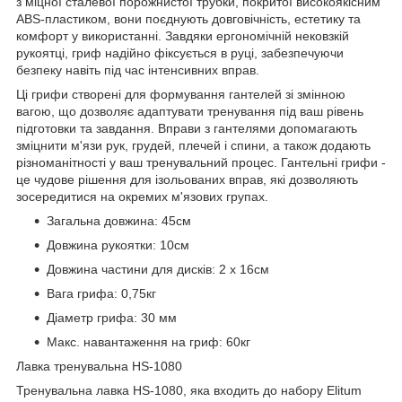
з міцної сталевої порожнистої трубки, покритої високоякісним
ABS-пластиком, вони поєднують довговічність, естетику та
комфорт у використанні. Завдяки ергономічній нековзкій
рукоятці, гриф надійно фіксується в руці, забезпечуючи
безпеку навіть під час інтенсивних вправ.
Ці грифи створені для формування гантелей зі змінною
вагою, що дозволяє адаптувати тренування під ваш рівень
підготовки та завдання. Вправи з гантелями допомагають
зміцнити м'язи рук, грудей, плечей і спини, а також додають
різноманітності у ваш тренувальний процес. Гантельні грифи -
це чудове рішення для ізольованих вправ, які дозволяють
зосередитися на окремих м'язових групах.
Загальна довжина: 45см
Довжина рукоятки: 10см
Довжина частини для дисків: 2 х 16см
Вага грифа: 0,75кг
Діаметр грифа: 30 мм
Макс. навантаження на гриф: 60кг
Лавка тренувальна HS-1080
Тренувальна лавка HS-1080, яка входить до набору Elitum