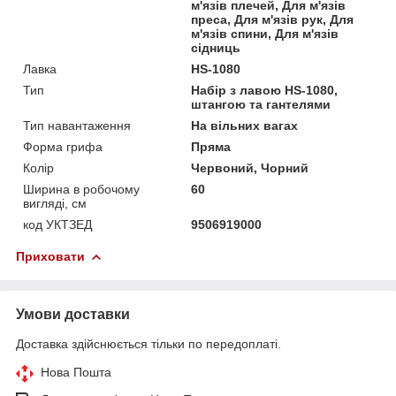
м'язів плечей, Для м'язів
преса, Для м'язів рук, Для
м'язів спини, Для м'язів
сідниць
Лавка
HS-1080
Тип
Набір з лавою HS-1080,
штангою та гантелями
Тип навантаження
На вільних вагах
Форма грифа
Пряма
Колір
Червоний, Чорний
Ширина в робочому
60
вигляді, см
код УКТЗЕД
9506919000
Приховати
Умови доставки
Доставка здійснюється тільки по передоплаті.
Нова Пошта