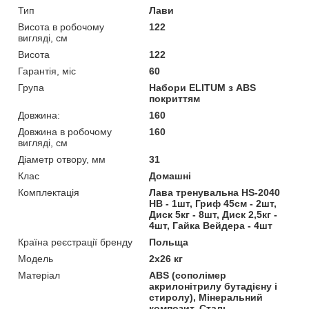
Тип
Лави
Висота в робочому
122
вигляді, см
Висота
122
Гарантія, міс
60
Група
Набори ELITUM з ABS
покриттям
Довжина:
160
Довжина в робочому
160
вигляді, см
Діаметр отвору, мм
31
Клас
Домашні
Комплектація
Лава тренувальна HS-2040
HB - 1шт, Гриф 45см - 2шт,
Диск 5кг - 8шт, Диск 2,5кг -
4шт, Гайка Вейдера - 4шт
Країна реєстрації бренду
Польща
Мoдель
2x26 кг
Матеріал
ABS (сополімер
акрилонітрилу бутадієну і
стиролу), Мінеральний
композит, Сталь