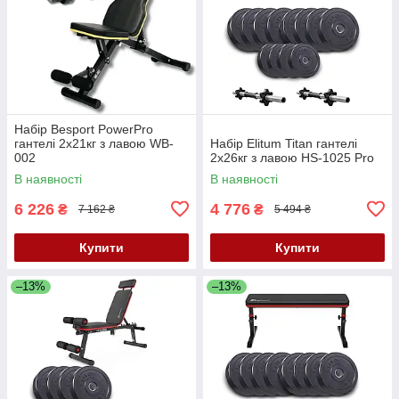
Набір Besport PowerPro
гантелі 2х21кг з лавою WB-
Набір Elitum Titan гантелі
002
2х26кг з лавою HS-1025 Pro
В наявності
В наявності
6 226
4 776
₴
₴
7 162 ₴
5 494 ₴
Купити
Купити
–13%
–13%