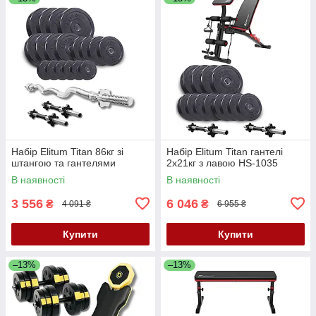
Набір Elitum Titan 86кг зі
Набір Elitum Titan гантелі
штангою та гантелями
2х21кг з лавою HS-1035
В наявності
В наявності
3 556
6 046
₴
₴
4 091 ₴
6 955 ₴
Купити
Купити
–13%
–13%