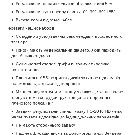
Регулювання довжини спинки: 4 кроки, кожні 5см
Регулювання кута нахилу спинки: 0°, 30°, 60° і 85°
Висота лавки від землі: 46см
Переваги наших наборів:
Складено з урахуванням рекомендацій професійного
тренера
Грифи мають універсальний діаметр, який підходить
для більшості дисків
Суцільнолиті сталеві грифи витримують велике
навантаження
Пластикове ABS-покриття дисків захищає підлогу від
пошкоджень, а диски від подряпин
Ми пропонуємо купити штангу з лавкою, яка дозволяє
тренувати м'язи грудей, рук, трицепсів, передпліч,
плечового пояса і ніг
Завдяки регульованій спинці, лавку HS-2040 НВ легко
налаштувати відповідно до індивідуальних параметрів
Не мають стороннього запаху
Надійна фіксація дисків за допомогою гайок Вейдера