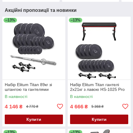
Акційні пропозиції та новинки
–13%
–13%
Набір Elitum Titan 89кг зі
Набір Elitum Titan гантелі
штангою та гантелями
2х21кг з лавою HS-1025 Pro
В наявності
В наявності
4 146
4 666
₴
₴
4 770 ₴
5 368 ₴
Купити
Купити
–13%
–13%