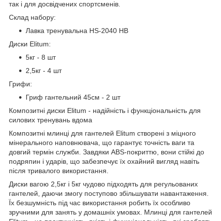
так і для досвідчених спортсменів.
Склад набору:
Лавка тренувальна HS-2040 НВ
Диски Elitum:
5кг - 8 шт
2,5кг - 4 шт
Грифи:
Гриф гантельний 45см - 2 шт
Композитні диски Elitum - надійність і функціональність для
силових тренувань вдома
Композитні млинці для гантелей Elitum створені з міцного
мінерального наповнювача, що гарантує точність ваги та
довгий термін служби. Завдяки ABS-покриттю, вони стійкі до
подряпин і ударів, що забезпечує їх охайний вигляд навіть
після тривалого використання.
Диски вагою 2,5кг і 5кг чудово підходять для регульованих
гантелей, даючи змогу поступово збільшувати навантаження.
Їх безшумність під час використання робить їх особливо
зручними для занять у домашніх умовах. Млинці для гантелей