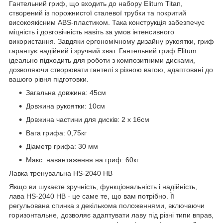
Гантельний гриф, що входить до набору Elitum Titan,
створений із порожнистої сталевої трубки та покритий
високоякісним ABS-пластиком. Така конструкція забезпечує
міцність і довговічність навіть за умов інтенсивного
використання. Завдяки ергономічному дизайну рукоятки, гриф
гарантує надійний і зручний хват. Гантельний гриф Elitum
ідеально підходить для роботи з композитними дисками,
дозволяючи створювати гантелі з різною вагою, адаптовані до
вашого рівня підготовки.
Загальна довжина: 45см
Довжина рукоятки: 10см
Довжина частини для дисків: 2 х 16см
Вага грифа: 0,75кг
Діаметр грифа: 30 мм
Макс. навантаження на гриф: 60кг
Лавка тренувальна HS-2040 НВ
Якщо ви шукаєте зручність, функціональність і надійність,
лава HS-2040 НВ - це саме те, що вам потрібно. Її
регульована спинка з декількома положеннями, включаючи
горизонтальне, дозволяє адаптувати лаву під різні типи вправ,