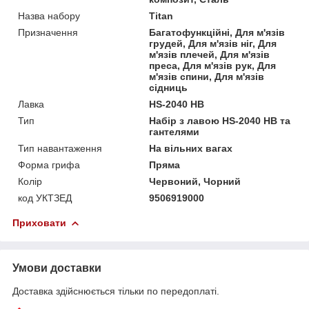
Назва набору
Titan
Призначення
Багатофункційні, Для м'язів
грудей, Для м'язів ніг, Для
м'язів плечей, Для м'язів
преса, Для м'язів рук, Для
м'язів спини, Для м'язів
сідниць
Лавка
HS-2040 HB
Тип
Набір з лавою HS-2040 HB та
гантелями
Тип навантаження
На вільних вагах
Форма грифа
Пряма
Колір
Червоний, Чорний
код УКТЗЕД
9506919000
Приховати
Умови доставки
Доставка здійснюється тільки по передоплаті.