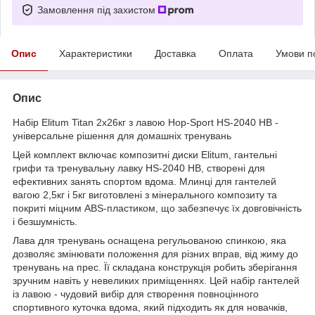
Замовлення під захистом
Опис
Характеристики
Доставка
Оплата
Умови п
Опис
Набір Elitum Titan 2х26кг з лавою Hop-Sport HS-2040 НВ -
універсальне рішення для домашніх тренувань
Цей комплект включає композитні диски Elitum, гантельні
грифи та тренувальну лавку HS-2040 НВ, створені для
ефективних занять спортом вдома. Млинці для гантелей
вагою 2,5кг і 5кг виготовлені з мінерального композиту та
покриті міцним ABS-пластиком, що забезпечує їх довговічність
і безшумність.
Лава для тренувань оснащена регульованою спинкою, яка
дозволяє змінювати положення для різних вправ, від жиму до
тренувань на прес. Її складана конструкція робить зберігання
зручним навіть у невеликих приміщеннях. Цей набір гантелей
із лавою - чудовий вибір для створення повноцінного
спортивного куточка вдома, який підходить як для новачків,