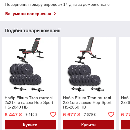
Повернення товару впродовж 14 днів за домовленістю
Всі умови повернення
Подібні товари компанії
Набір Elitum Titan гантелі
Набір Elitum Titan гантелі
Набі
2х21кг з лавою Hop-Sport
2х21кг з лавою Hop-Sport
2х26
HS-2040 НВ
HS-2050 НВ
6 447
6 677
6 7
₴
₴
7 415 ₴
7 679 ₴
Купити
Купити