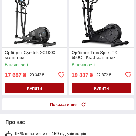
Орбітрек Gymtek XC1000
Орбітрек Trex Sport TX-
магнітний
650CT Krad магнітний
В наявності
В наявності
17 687
19 887
₴
₴
20 342 ₴
22 872 ₴
Купити
Купити
Показати ще
Про нас
94% позитивних з 159 відгуків за рік