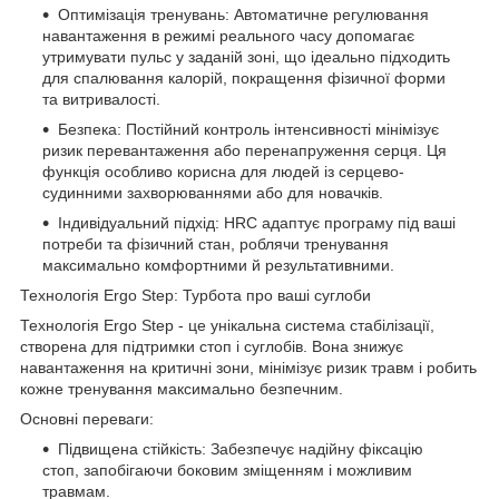
Оптимізація тренувань: Автоматичне регулювання
навантаження в режимі реального часу допомагає
утримувати пульс у заданій зоні, що ідеально підходить
для спалювання калорій, покращення фізичної форми
та витривалості.
Безпека: Постійний контроль інтенсивності мінімізує
ризик перевантаження або перенапруження серця. Ця
функція особливо корисна для людей із серцево-
судинними захворюваннями або для новачків.
Індивідуальний підхід: HRC адаптує програму під ваші
потреби та фізичний стан, роблячи тренування
максимально комфортними й результативними.
Технологія Ergo Step: Турбота про ваші суглоби
Технологія Ergo Step - це унікальна система стабілізації,
створена для підтримки стоп і суглобів. Вона знижує
навантаження на критичні зони, мінімізує ризик травм і робить
кожне тренування максимально безпечним.
Основні переваги:
Підвищена стійкість: Забезпечує надійну фіксацію
стоп, запобігаючи боковим зміщенням і можливим
травмам.