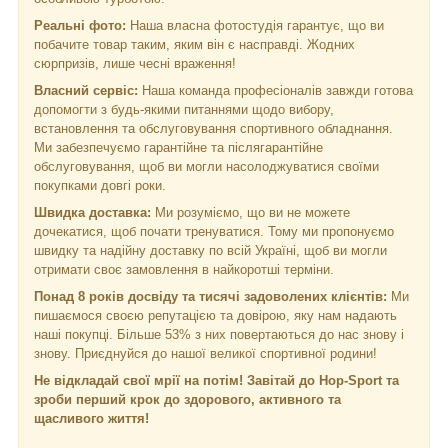
Реальні фото:
Наша власна фотостудія гарантує, що ви
побачите товар таким, яким він є насправді. Жодних
сюрпризів, лише чесні враження!
Власний сервіс:
Наша команда професіоналів завжди готова
допомогти з будь-якими питаннями щодо вибору,
встановлення та обслуговування спортивного обладнання.
Ми забезпечуємо гарантійне та післягарантійне
обслуговування, щоб ви могли насолоджуватися своїми
покупками довгі роки.
Швидка доставка:
Ми розуміємо, що ви не можете
дочекатися, щоб почати тренуватися. Тому ми пропонуємо
швидку та надійну доставку по всій Україні, щоб ви могли
отримати своє замовлення в найкоротші терміни.
Понад 8 років досвіду та тисячі задоволених клієнтів:
Ми
пишаємося своєю репутацією та довірою, яку нам надають
наші покупці. Більше 53% з них повертаються до нас знову і
знову. Приєднуйся до нашої великої спортивної родини!
Не відкладай свої мрії на потім! Завітай до Hop-Sport та
зроби перший крок до здорового, активного та
щасливого життя!