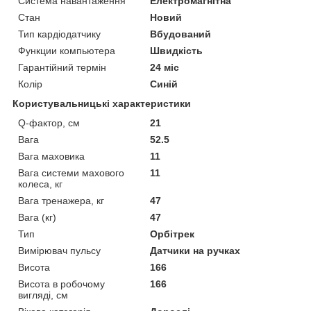
Система навантаження
Електромагнітна
Стан
Новий
Тип кардіодатчику
Вбудований
Функции компьютера
Швидкість
Гарантійний термін
24 міс
Колір
Синій
Користувальницькі характеристики
Q-фактор, см
21
Вага
52.5
Вага маховика
11
Вага системи махового
11
колеса, кг
Вага тренажера, кг
47
Вага (кг)
47
Тип
Орбітрек
Вимірювач пульсу
Датчики на ручках
Висота
166
Висота в робочому
166
вигляді, см