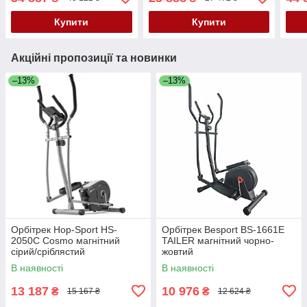
Купити
Купити
Акційні пропозиції та новинки
–13%
–13%
Орбітрек Hop-Sport HS-
Орбітрек Besport BS-1661E
2050C Cosmo магнітний
TAILER магнітний чорно-
сірий/сріблястий
жовтий
В наявності
В наявності
13 187
10 976
₴
₴
15 167 ₴
12 624 ₴