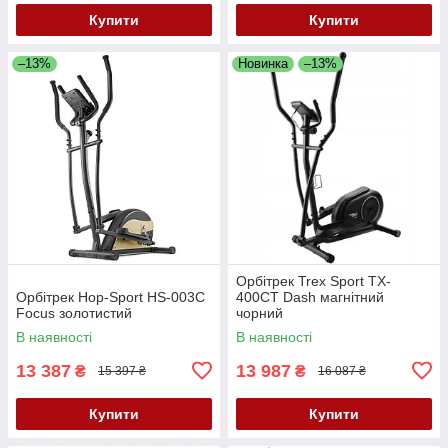
Купити
Купити
–13%
Новинка
–13%
Орбітрек Trex Sport TX-
Орбітрек Hop-Sport HS-003C
400CT Dash магнітний
Focus золотистий
чорний
В наявності
В наявності
13 387
13 987
₴
₴
15 397 ₴
16 087 ₴
Купити
Купити