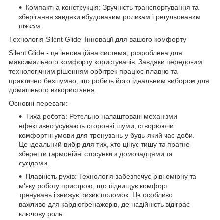
Компактна конструкція: Зручність транспортування та
зберігання завдяки вбудованим роликам і регульованим
ніжкам.
Технологія Silent Glide: Інновації для вашого комфорту
Silent Glide - це інноваційна система, розроблена для
максимального комфорту користувачів. Завдяки передовим
технологічним рішенням орбітрек працює плавно та
практично безшумно, що робить його ідеальним вибором для
домашнього використання.
Основні переваги:
Тиха робота: Ретельно налаштовані механізми
ефективно усувають сторонні шуми, створюючи
комфортні умови для тренувань у будь-який час доби.
Це ідеальний вибір для тих, хто цінує тишу та прагне
зберегти гармонійні стосунки з домочадцями та
сусідами.
Плавність рухів: Технологія забезпечує рівномірну та
м'яку роботу пристрою, що підвищує комфорт
тренувань і знижує ризик поломок. Це особливо
важливо для кардіотренажерів, де надійність відіграє
ключову роль.