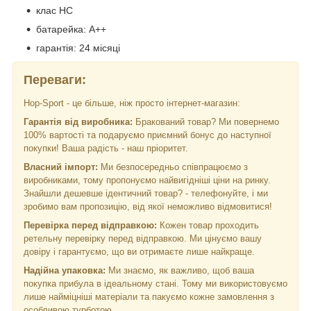
клас HC
батарейка: А++
гарантія: 24 місяці
Переваги:
Hop-Sport - це більше, ніж просто інтернет-магазин:
Гарантія від виробника:
Бракований товар? Ми повернемо
100% вартості та подаруємо приємний бонус до наступної
покупки! Ваша радість - наш пріоритет.
Власний імпорт:
Ми безпосередньо співпрацюємо з
виробниками, тому пропонуємо найвигідніші ціни на ринку.
Знайшли дешевше ідентичний товар? - телефонуйте, і ми
зробимо вам пропозицію, від якої неможливо відмовитися!
Перевірка перед відправкою:
Кожен товар проходить
ретельну перевірку перед відправкою. Ми цінуємо вашу
довіру і гарантуємо, що ви отримаєте лише найкраще.
Надійна упаковка:
Ми знаємо, як важливо, щоб ваша
покупка прибула в ідеальному стані. Тому ми використовуємо
лише найміцніші матеріали та пакуємо кожне замовлення з
особливою турботою.