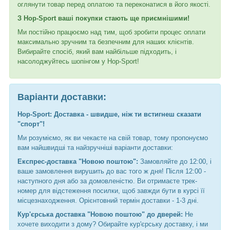
оглянути товар перед оплатою та переконатися в його якості.
З Hop-Sport ваші покупки стають ще приємнішими!
Ми постійно працюємо над тим, щоб зробити процес оплати
максимально зручним та безпечним для наших клієнтів.
Вибирайте спосіб, який вам найбільше підходить, і
насолоджуйтесь шопінгом у Hop-Sport!
Варіанти доставки:
Hop-Sport: Доставка - швидше, ніж ти встигнеш сказати
"спорт"!
Ми розуміємо, як ви чекаєте на свій товар, тому пропонуємо
вам найшвидші та найзручніші варіанти доставки:
Експрес-доставка "Новою поштою":
Замовляйте до 12:00, і
ваше замовлення вирушить до вас того ж дня! Після 12:00 -
наступного дня або за домовленістю. Ви отримаєте трек-
номер для відстеження посилки, щоб завжди бути в курсі її
місцезнаходження. Орієнтовний термін доставки - 1-3 дні.
Кур'єрська доставка "Новою поштою" до дверей:
Не
хочете виходити з дому? Обирайте кур'єрську доставку, і ми