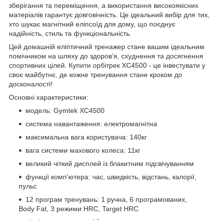
зберігання та переміщення, а використання високоякісних
матеріалів гарантує довговічність. Це ідеальний вибір для тих,
хто шукає магнітний еліпсоїд для дому, що поєднує
надійність, стиль та функціональність.
Цей домашній еліптичний тренажер стане вашим ідеальним
помічником на шляху до здоров'я, схуднення та досягнення
спортивних цілей. Купити орбітрек XC4500 - це інвестувати у
своє майбутнє, де кожне тренування стане кроком до
досконалості!
Основні характеристики:
модель: Gymtek XC4500
система навантаження: електромагнітна
максимальна вага користувача: 140кг
вага системи махового колеса: 11кг
великий чіткий дисплей із блакитним підсвічуванням
функції комп'ютера: час, швидкість, відстань, калорії,
пульс
12 програм тренувань: 1 ручна, 6 програмованих,
Body Fat, 3 режими HRC, Target HRC