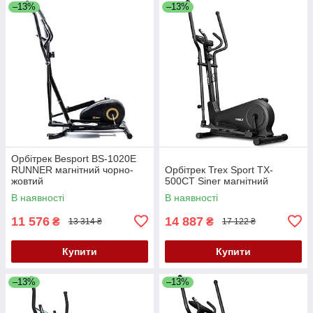
–13%
–13%
Орбітрек Besport BS-1020E
RUNNER магнітний чорно-
Орбітрек Trex Sport TX-
жовтий
500CT Siner магнітний
В наявності
В наявності
11 576
14 887
₴
₴
13 314 ₴
17 122 ₴
Купити
Купити
–13%
–13%