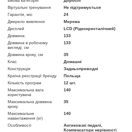
Вікова категорія
Дорослі
Віртуальні тренування
Не підтримується
Гарантія, міс
24
Джерело живлення
Мережа
Дисплей
LCD (Рідкокристалічний)
Довжина:
133
Довжина в робочому
133
вигляді, см
Довжина кроку, см
35
Клас
Домашні
Конструкція
Задньоприводні
Країна реєстрації бренду
Польща
Кількість програм
12 шт.
Максимальна вага
140
користувача
Максимальна довжина
35
кроку
Максимальне
140
навантаження (кг)
Особливості
Антиковзкі педалі,
Компенсатори нерівності