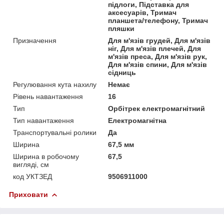
підлоги, Підставка для
аксесуарів, Тримач
планшета/телефону, Тримач
пляшки
Призначення
Для м'язів грудей, Для м'язів
ніг, Для м'язів плечей, Для
м'язів преса, Для м'язів рук,
Для м'язів спини, Для м'язів
сідниць
Регулювання кута нахилу
Немає
Рівень навантаження
16
Тип
Орбітрек електромагнітний
Тип навантаження
Електромагнітна
Транспортувальні ролики
Да
Ширина
67,5 мм
Ширина в робочому
67,5
вигляді, см
код УКТЗЕД
9506911000
Приховати