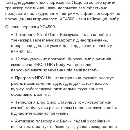
так і для досвідчених спортсменів. Якщо ви хочете купити
тренажер еліптичний, який допоможе вам ефективно
працювати над схудненням, підтримкою фізичної форми чи
покращенням витривалості, XC4500 - ваш найкращий вибір.
Основні переваги XC4500
Технологія Silent Glide: Безшумна і плавна робота
тренажера забезпечує комфорт під час тренувань,
створюючи ідеальні умови для кардіо занять навіть у
нічний час.
12 тренувальних програм: Широкий вибір режимів,
включаючи HRC, THR і Body Fat, дозволяє
персоналізувати тренування під ваші потреби.
Програма HRC: Ця інтелектуальна функція адаптує
рівень навантаження відповідно до частоти вашого
пульсу, забезпечуючи оптимальне схуднення та
ефективність занять.
Технологія Ergo Step: Стабілізує гомілковостопний
суглоб, мінімізуючи ризик травм і перевантажень навіть
під час інтенсивних тренувань.
Антиковзкі платформи: Великі педалі з особливим
покриттям гарантують безпеку і зручність використання.