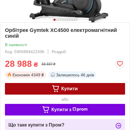
Орбітрек Gymtek XC4500 електромагнітний
синій
В наявності
Код: 5905884422496
Роздріб
28 988
₴
33 337 ₴
Економія
4349 ₴
Залишилось
46 днів
Купити
або
Купити з
Що таке купити з Пром?