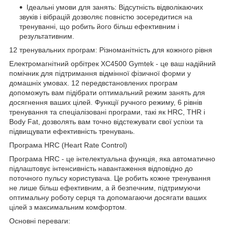
Ідеальні умови для занять: Відсутність відволікаючих
звуків і вібрацій дозволяє повністю зосередитися на
тренуванні, що робить його більш ефективним і
результативним.
12 тренувальних програм: Різноманітність для кожного рівня
Електромагнітний орбітрек XC4500 Gymtek - це ваш надійний
помічник для підтримання відмінної фізичної форми у
домашніх умовах. 12 передвстановлених програм
допоможуть вам підібрати оптимальний режим занять для
досягнення ваших цілей. Функції ручного режиму, 6 рівнів
тренування та спеціалізовані програми, такі як HRC, THR і
Body Fat, дозволять вам точно відстежувати свої успіхи та
підвищувати ефективність тренувань.
Програма HRC (Heart Rate Control)
Програма HRC - це інтелектуальна функція, яка автоматично
підлаштовує інтенсивність навантаження відповідно до
поточного пульсу користувача. Це робить кожне тренування
не лише більш ефективним, а й безпечним, підтримуючи
оптимальну роботу серця та допомагаючи досягати ваших
цілей з максимальним комфортом.
Основні переваги: