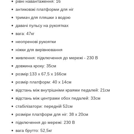
рівні навантаження: 16
антиковзкі платформи для ніг
тримач для пляшки з водою
давачі пульсу на рукоятках
вага: 47кг
неопренові рукоятки
ніжки для вирівнювання
живлення: підключення до мережі - 230 В
довжина кроку: 35см
розмір:133 х 67,5 х 166см
розмір платформ: 40 х 14см
відстань між внутрішніми краями педалей: 21см
відстань між центрами обох педалей: 33см
стабілізатори: передній 52см
розміри платформ для ніг: 38 х 20см
підключення до мережі: 230 В
вага брутто: 52,5кг