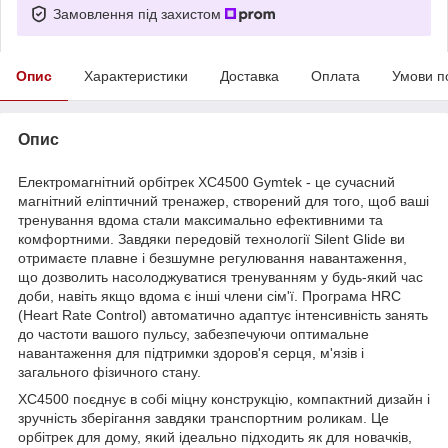
Замовлення під захистом
Опис
Характеристики
Доставка
Оплата
Умови п
Опис
Електромагнітний орбітрек XC4500 Gymtek - це сучасний
магнітний еліптичний тренажер, створений для того, щоб ваші
тренування вдома стали максимально ефективними та
комфортними. Завдяки передовій технології Silent Glide ви
отримаєте плавне і безшумне регулювання навантаження,
що дозволить насолоджуватися тренуванням у будь-який час
доби, навіть якщо вдома є інші члени сім'ї. Програма HRC
(Heart Rate Control) автоматично адаптує інтенсивність занять
до частоти вашого пульсу, забезпечуючи оптимальне
навантаження для підтримки здоров'я серця, м'язів і
загального фізичного стану.
XC4500 поєднує в собі міцну конструкцію, компактний дизайн і
зручність зберігання завдяки транспортним роликам. Це
орбітрек для дому, який ідеально підходить як для новачків,