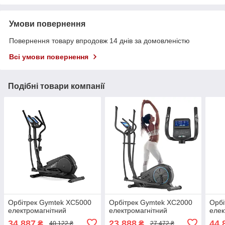
Умови повернення
Повернення товару впродовж 14 днів за домовленістю
Всі умови повернення
Подібні товари компанії
Орбітрек Gymtek XC5000
Орбітрек Gymtek XC2000
Орбі
електромагнітний
електромагнітний
елек
34 887
23 888
44 
₴
₴
40 122 ₴
27 472 ₴