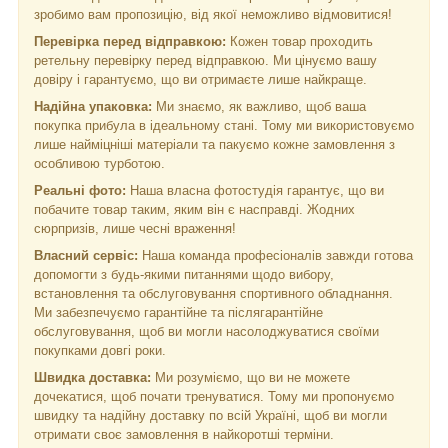
зробимо вам пропозицію, від якої неможливо відмовитися!
Перевірка перед відправкою:
Кожен товар проходить
ретельну перевірку перед відправкою. Ми цінуємо вашу
довіру і гарантуємо, що ви отримаєте лише найкраще.
Надійна упаковка:
Ми знаємо, як важливо, щоб ваша
покупка прибула в ідеальному стані. Тому ми використовуємо
лише найміцніші матеріали та пакуємо кожне замовлення з
особливою турботою.
Реальні фото:
Наша власна фотостудія гарантує, що ви
побачите товар таким, яким він є насправді. Жодних
сюрпризів, лише чесні враження!
Власний сервіс:
Наша команда професіоналів завжди готова
допомогти з будь-якими питаннями щодо вибору,
встановлення та обслуговування спортивного обладнання.
Ми забезпечуємо гарантійне та післягарантійне
обслуговування, щоб ви могли насолоджуватися своїми
покупками довгі роки.
Швидка доставка:
Ми розуміємо, що ви не можете
дочекатися, щоб почати тренуватися. Тому ми пропонуємо
швидку та надійну доставку по всій Україні, щоб ви могли
отримати своє замовлення в найкоротші терміни.