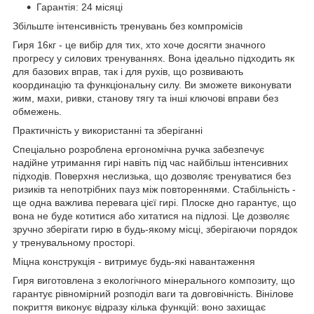
Гарантія: 24 місяці
Збільште інтенсивність тренувань без компромісів
Гиря 16кг - це вибір для тих, хто хоче досягти значного
прогресу у силових тренуваннях. Вона ідеально підходить як
для базових вправ, так і для рухів, що розвивають
координацію та функціональну силу. Ви зможете виконувати
жим, махи, ривки, станову тягу та інші ключові вправи без
обмежень.
Практичність у використанні та зберіганні
Спеціально розроблена ергономічна ручка забезпечує
надійне утримання гирі навіть під час найбільш інтенсивних
підходів. Поверхня неслизька, що дозволяє тренуватися без
ризиків та непотрібних пауз між повтореннями. Стабільність -
ще одна важлива перевага цієї гирі. Плоске дно гарантує, що
вона не буде котитися або хитатися на підлозі. Це дозволяє
зручно зберігати гирю в будь-якому місці, зберігаючи порядок
у тренувальному просторі.
Міцна конструкція - витримує будь-які навантаження
Гиря виготовлена з екологічного мінерального композиту, що
гарантує рівномірний розподіл ваги та довговічність. Вінілове
покриття виконує відразу кілька функцій: воно захищає