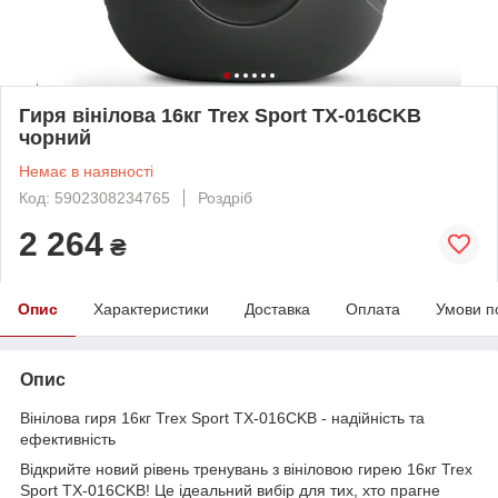
Гиря вінілова 16кг Trex Sport TX-016CKB
чорний
Немає в наявності
Код: 5902308234765
Роздріб
2 264
₴
Опис
Характеристики
Доставка
Оплата
Умови п
Опис
Вінілова гиря 16кг Trex Sport TX-016CKB - надійність та
ефективність
Відкрийте новий рівень тренувань з вініловою гирею 16кг Trex
Sport TX-016CKB! Це ідеальний вибір для тих, хто прагне