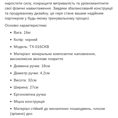
наростити силу, покращити витривалість та урізноманітнити
свої фізичні навантаження. Завдяки збалансованій конструкції
та продуманому дизайну, ця гиря стане вашим надійним
партнером у будь-якому тренувальному процесі.
Основні характеристики:
Вага: 16кг
Колір: чорний
Модель: TX-016CKB
Матеріал: мінеральне композитне наповнення,
високоякісне вінілове покриття
Довжина ручки: 18см
Діаметр ручки: 4,2см
Висота: 32см
Ширина: 27см
Ергономічна ручка
Міцна конструкція
Матеріал стійкий до механічних пошкоджень, плоске
(зрізане) дно