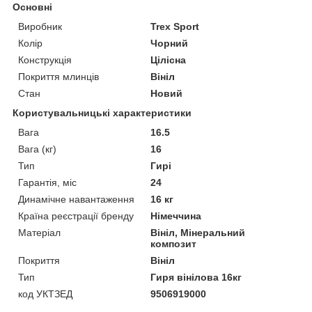
Основні
Виробник
Trex Sport
Колір
Чорний
Конструкція
Цілісна
Покриття млинців
Вініл
Стан
Новий
Користувальницькі характеристики
Вага
16.5
Вага (кг)
16
Тип
Гирі
Гарантія, міс
24
Динамічне навантаження
16 кг
Країна реєстрації бренду
Німеччина
Матеріал
Вініл, Мінеральний
композит
Покриття
Вініл
Тип
Гиря вінілова 16кг
код УКТЗЕД
9506919000