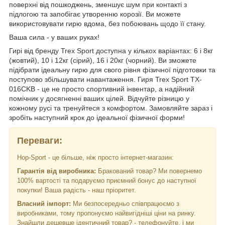
поверхні від пошкоджень, зменшує шум при контакті з
підлогою та запобігає утворенню корозії. Ви можете
використовувати гирю вдома, без побоювань щодо її стану.
Ваша сила - у ваших руках!
Гирі від бренду Trex Sport доступна у кількох варіантах: 6 і 8кг
(жовтий), 10 і 12кг (сірий), 16 і 20кг (чорний). Ви зможете
підібрати ідеальну гирю для свого рівня фізичної підготовки та
поступово збільшувати навантаження. Гиря Trex Sport TX-
016CKB - це не просто спортивний інвентар, а надійний
помічник у досягненні ваших цілей. Відчуйте різницю у
кожному русі та тренуйтеся з комфортом. Замовляйте зараз і
зробіть наступний крок до ідеальної фізичної форми!
Переваги:
Hop-Sport - це більше, ніж просто інтернет-магазин:
Гарантія від виробника:
Бракований товар? Ми повернемо
100% вартості та подаруємо приємний бонус до наступної
покупки! Ваша радість - наш пріоритет.
Власний імпорт:
Ми безпосередньо співпрацюємо з
виробниками, тому пропонуємо найвигідніші ціни на ринку.
Знайшли дешевше ідентичний товар? - телефонуйте, і ми