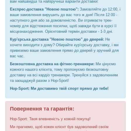
вам найшвидші та найзручніші варіанти доставки:
Експрес-доставка "Новою поштою":
Замовляйте до 12:00, і
ваше замовлення вирушить до вас того ж дня! Після 12:00 -
наступного дня або за домовленістю. Ви отримаєте трек-
номер для відстеження посилки, щоб завжди бути в курсі її
місцезнаходження. Орієнтовний термін доставки - 1-3 дні.
Кур'єрська доставка "Новою поштою" до дверей:
Не
хочете виходити з дому? Обирайте кур'єрську доставку, і ми
привеземо ваше замовлення прямо до дверей у зручний для
вас час.
Безкоштовна доставка на фітнес-тренажери:
Ми цінуємо
кожного нашого клієнта, тому пропонуємо безкоштовну
доставку на всі кардіо тренажери. Тренуйся з задоволенням
та заощаджуй разом з Hop-Sport!
Hop-Sport: Ми доставимо твій спорт прямо до тебе!
Повернення та гарантія:
Hop-Sport: Твоя впевненість у кожній покупці!
Ми прагнемо, щоб кожен клієнт був задоволений своїм