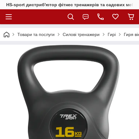
HS-sport дистриб'ютор фітнес тренажерів та садових меблі
Товари та послуги
Силові тренажери
Гирі
Гиря ві