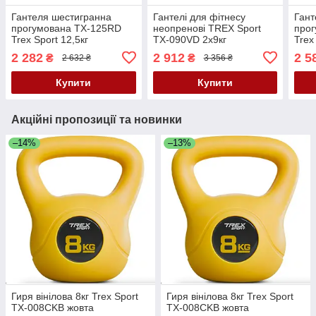
Гантеля шестигранна
Гантелі для фітнесу
Гант
прогумована TX-125RD
неопренові TREX Sport
про
Trex Sport 12,5кг
TX-090VD 2x9кг
Trex
2 282
2 912
2 5
₴
₴
2 632 ₴
3 356 ₴
Купити
Купити
Акційні пропозиції та новинки
–14%
–13%
Гиря вінілова 8кг Trex Sport
Гиря вінілова 8кг Trex Sport
TX-008CKB жовта
TX-008CKB жовта