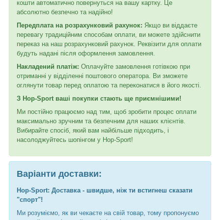
кошти автоматично повернуться на вашу картку. Це
абсолютно безпечно та надійно!
Передплата на розрахунковий рахунок:
Якщо ви віддаєте
перевагу традиційним способам оплати, ви можете здійснити
переказ на наш розрахунковий рахунок. Реквізити для оплати
будуть надані після оформлення замовлення.
Накладений платіж:
Оплачуйте замовлення готівкою при
отриманні у відділенні поштового оператора. Ви зможете
оглянути товар перед оплатою та переконатися в його якості.
З Hop-Sport ваші покупки стають ще приємнішими!
Ми постійно працюємо над тим, щоб зробити процес оплати
максимально зручним та безпечним для наших клієнтів.
Вибирайте спосіб, який вам найбільше підходить, і
насолоджуйтесь шопінгом у Hop-Sport!
Варіанти доставки:
Hop-Sport: Доставка - швидше, ніж ти встигнеш сказати
"спорт"!
Ми розуміємо, як ви чекаєте на свій товар, тому пропонуємо