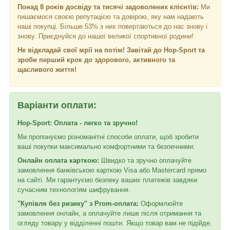
Понад 8 років досвіду та тисячі задоволених клієнтів:
Ми
пишаємося своєю репутацією та довірою, яку нам надають
наші покупці. Більше 53% з них повертаються до нас знову і
знову. Приєднуйся до нашої великої спортивної родини!
Не відкладай свої мрії на потім! Завітай до Hop-Sport та
зроби перший крок до здорового, активного та
щасливого життя!
Варіанти оплати:
Hop-Sport: Оплата - легко та зручно!
Ми пропонуємо різноманітні способи оплати, щоб зробити
ваші покупки максимально комфортними та безпечними:
Онлайн оплата карткою:
Швидко та зручно оплачуйте
замовлення банківською карткою Visa або Mastercard прямо
на сайті. Ми гарантуємо безпеку ваших платежів завдяки
сучасним технологіям шифрування.
"Купівля без ризику" з Prom-оплата:
Оформлюйте
замовлення онлайн, а оплачуйте лише після отримання та
огляду товару у відділенні пошти. Якщо товар вам не підійде,