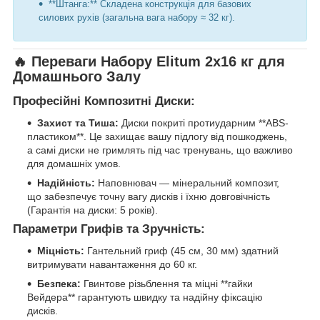
**Штанга:** Складена конструкція для базових
силових рухів (загальна вага набору ≈ 32 кг).
🔥 Переваги Набору Elitum 2х16 кг для
Домашнього Залу
Професійні Композитні Диски:
Захист та Тиша:
Диски покриті протиударним **ABS-
пластиком**. Це захищає вашу підлогу від пошкоджень,
а самі диски не гримлять під час тренувань, що важливо
для домашніх умов.
Надійність:
Наповнювач — мінеральний композит,
що забезпечує точну вагу дисків і їхню довговічність
(Гарантія на диски: 5 років).
Параметри Грифів та Зручність:
Міцність:
Гантельний гриф (45 см, 30 мм) здатний
витримувати навантаження до 60 кг.
Безпека:
Гвинтове різьблення та міцні **гайки
Вейдера** гарантують швидку та надійну фіксацію
дисків.