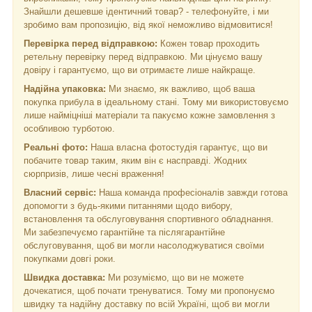
Знайшли дешевше ідентичний товар? - телефонуйте, і ми
зробимо вам пропозицію, від якої неможливо відмовитися!
Перевірка перед відправкою:
Кожен товар проходить
ретельну перевірку перед відправкою. Ми цінуємо вашу
довіру і гарантуємо, що ви отримаєте лише найкраще.
Надійна упаковка:
Ми знаємо, як важливо, щоб ваша
покупка прибула в ідеальному стані. Тому ми використовуємо
лише найміцніші матеріали та пакуємо кожне замовлення з
особливою турботою.
Реальні фото:
Наша власна фотостудія гарантує, що ви
побачите товар таким, яким він є насправді. Жодних
сюрпризів, лише чесні враження!
Власний сервіс:
Наша команда професіоналів завжди готова
допомогти з будь-якими питаннями щодо вибору,
встановлення та обслуговування спортивного обладнання.
Ми забезпечуємо гарантійне та післягарантійне
обслуговування, щоб ви могли насолоджуватися своїми
покупками довгі роки.
Швидка доставка:
Ми розуміємо, що ви не можете
дочекатися, щоб почати тренуватися. Тому ми пропонуємо
швидку та надійну доставку по всій Україні, щоб ви могли