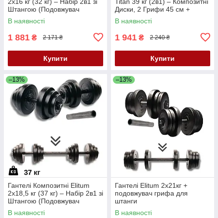
2х16 кг (32 кг) – Набір 2в1 зі
Titan 39 кг (2в1) – Композитні
Штангою (Подовжувач
Диски, 2 Грифи 45 см +
Грифа), ABS-Покриття,
Перехідник, ABS-Покриття
В наявності
В наявності
Діаметр 30 мм
1 881
1 941
₴
₴
2 171 ₴
2 240 ₴
Купити
Купити
–13%
–13%
Гантелі Композитні Elitum
Гантелі Elitum 2х21кг +
2х18,5 кг (37 кг) – Набір 2в1 зі
подовжувач грифа для
Штангою (Подовжувач
штанги
Грифа), ABS-Покриття,
В наявності
В наявності
Діаметр 30 мм