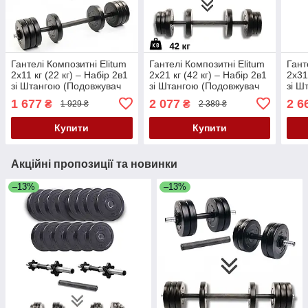
Гантелі Композитні Elitum
Гантелі Композитні Elitum
Гант
2х11 кг (22 кг) – Набір 2в1
2х21 кг (42 кг) – Набір 2в1
2х31
зі Штангою (Подовжувач
зі Штангою (Подовжувач
зі Ш
Грифа), ABS-Покриття,
Грифа), ABS-Покриття
Гриф
1 677
2 077
2 6
₴
₴
1 929 ₴
2 389 ₴
Діаметр 30 мм
Покр
Купити
Купити
Акційні пропозиції та новинки
–13%
–13%