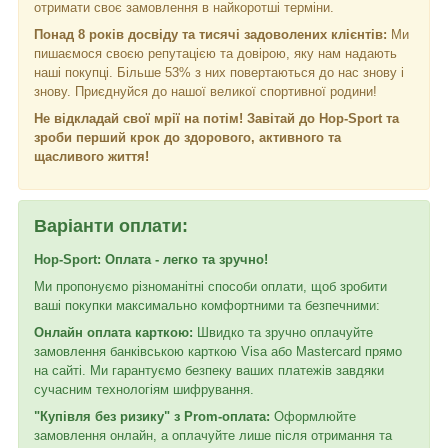
отримати своє замовлення в найкоротші терміни.
Понад 8 років досвіду та тисячі задоволених клієнтів:
Ми
пишаємося своєю репутацією та довірою, яку нам надають
наші покупці. Більше 53% з них повертаються до нас знову і
знову. Приєднуйся до нашої великої спортивної родини!
Не відкладай свої мрії на потім! Завітай до Hop-Sport та
зроби перший крок до здорового, активного та
щасливого життя!
Варіанти оплати:
Hop-Sport: Оплата - легко та зручно!
Ми пропонуємо різноманітні способи оплати, щоб зробити
ваші покупки максимально комфортними та безпечними:
Онлайн оплата карткою:
Швидко та зручно оплачуйте
замовлення банківською карткою Visa або Mastercard прямо
на сайті. Ми гарантуємо безпеку ваших платежів завдяки
сучасним технологіям шифрування.
"Купівля без ризику" з Prom-оплата:
Оформлюйте
замовлення онлайн, а оплачуйте лише після отримання та