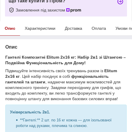
Що таке купити з Пром?
Замовлення під захистом
Опис
Характеристики
Доставка
Оплата
Умови п
Опис
Гантелі Композитні Elitum 2х16 кг: Набір 2в1 зі Штангою –
Подвійна Функціональність для Дому!
Підвищуйте інтенсивність своїх тренувань разом із
Elitum
2х16 кг
. Цей набір поєднує в собі
функціональність
гантелей та штанги
, надаючи максимум можливостей для
комплексного тренінгу. Завдяки перехіднику для грифів, що
входить до комплекту, ви легко трансформуєте гантелі у
повноцінну штангу для виконання базових силових вправ!
Універсальність 2в1.
**Гантелі:** 2 шт. по 16 кг кожна — для ізольованої
роботи над руками, плечима та спиною.