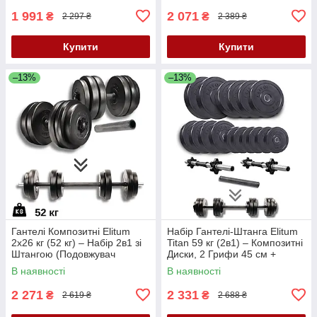
1 991
2 071
₴
₴
2 297 ₴
2 389 ₴
Купити
Купити
–13%
–13%
Гантелі Композитні Elitum
Набір Гантелі-Штанга Elitum
2х26 кг (52 кг) – Набір 2в1 зі
Titan 59 кг (2в1) – Композитні
Штангою (Подовжувач
Диски, 2 Грифи 45 см +
Грифа), Диски до 5 кг, ABS-
Перехідник, ABS-Покриття
В наявності
В наявності
Покриття
2 271
2 331
₴
₴
2 619 ₴
2 688 ₴