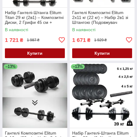
Набір Гантелі-Штанга Elitum
Гантелі Композитні Elitum
Titan 29 кг (2в1) – Композитні
2х11 кг (22 кг) – Набір 2в1 зі
Диски, 2 Грифи 45 см +
Штангою (Подовжувач
Перехідник, ABS-Покриття
Грифа), ABS-Покриття,
В наявності
В наявності
Діаметр 30 мм
1 721
1 671
₴
₴
1 987 ₴
1 929 ₴
Купити
Купити
–13%
–13%
Гантелі Композитні Elitum
Набір Гантелі-Штанга Elitum