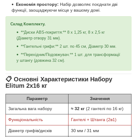
Економія простору:
Набір дозволяє поєднати дві
функції, заощаджуючи місце у вашому домі.
Склад Комплекту.
**Диски ABS-покриття:** 8 х 1,25 кг, 8 х 2,5 кг
(Діаметр отвору 31 мм).
**Гантельні грифи:** 2 шт. по 45 см, Діаметр 30 мм.
**Перехідник/Подовжувач:** 1 шт. для трансформації
у штангу (довжина 32 см).
📋 Основні Характеристики Набору
Elitum 2х16 кг
Параметр
Значення
Загальна вага набору
≈ 32 кг
(2 гантелі по 16 кг)
Функціональність
Гантелі + Штанга (2в1)
Діаметр грифів/дисків
30 мм / 31 мм