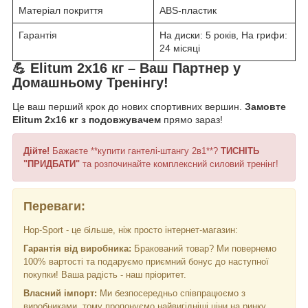
Матеріал покриття
ABS-пластик
Гарантія
На диски: 5 років, На грифи:
24 місяці
💪 Elitum 2х16 кг – Ваш Партнер у
Домашньому Тренінгу!
Це ваш перший крок до нових спортивних вершин.
Замовте
Elitum 2х16 кг з подовжувачем
прямо зараз!
Дійте!
Бажаєте **купити гантелі-штангу 2в1**?
ТИСНІТЬ
"ПРИДБАТИ"
та розпочинайте комплексний силовий тренінг!
Переваги:
Hop-Sport - це більше, ніж просто інтернет-магазин:
Гарантія від виробника:
Бракований товар? Ми повернемо
100% вартості та подаруємо приємний бонус до наступної
покупки! Ваша радість - наш пріоритет.
Власний імпорт:
Ми безпосередньо співпрацюємо з
виробниками, тому пропонуємо найвигідніші ціни на ринку.