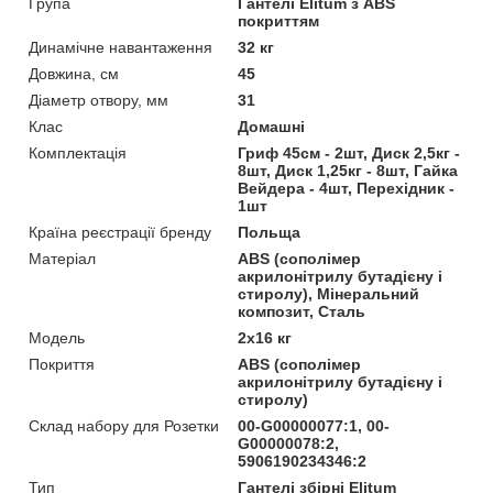
Група
Гантелі Elitum з ABS
покриттям
Динамічне навантаження
32 кг
Довжина, см
45
Діаметр отвору, мм
31
Клас
Домашні
Комплектація
Гриф 45см - 2шт, Диск 2,5кг -
8шт, Диск 1,25кг - 8шт, Гайка
Вейдера - 4шт, Перехідник -
1шт
Країна реєстрації бренду
Польща
Матеріал
ABS (сополімер
акрилонітрилу бутадієну і
стиролу), Мінеральний
композит, Сталь
Мoдель
2x16 кг
Покриття
ABS (сополімер
акрилонітрилу бутадієну і
стиролу)
Склад набору для Розетки
00-G00000077:1, 00-
G00000078:2,
5906190234346:2
Тип
Гантелі збірні Elitum