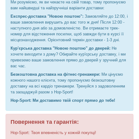
Ми розуміємо, як ви чекаєте на свій товар, тому пропонуємо
вам найшвидші та найзручніші варіанти доставки:
Експрес-доставка "Новою поштою":
Замовляйте до 12:00, і
ваше замовлення вирушить до вас того ж дня! Після 12:00 -
наступного дня або за домовленістю. Ви отримаєте трек-
номер для відстеження посилки, щоб завжди бути в курсі її
місцезнаходження. Орієнтовний термін доставки - 1-3 дні.
Кур'єрська доставка "Новою поштою" до дверей:
Не
хочете виходити з дому? Обирайте кур'єрську доставку, і ми
привеземо ваше замовлення прямо до дверей у зручний для
вас час.
Безкоштовна доставка на фітнес-тренажери:
Ми цінуємо
кожного нашого клієнта, тому пропонуємо безкоштовну
доставку на всі кардіо тренажери. Тренуйся з задоволенням
та заощаджуй разом з Hop-Sport!
Hop-Sport: Ми доставимо твій спорт прямо до тебе!
Повернення та гарантія:
Hop-Sport: Твоя впевненість у кожній покупці!