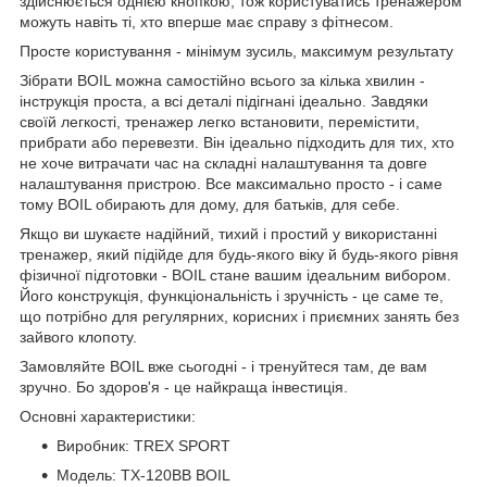
здійснюється однією кнопкою, тож користуватись тренажером
можуть навіть ті, хто вперше має справу з фітнесом.
Просте користування - мінімум зусиль, максимум результату
Зібрати BOIL можна самостійно всього за кілька хвилин -
інструкція проста, а всі деталі підігнані ідеально. Завдяки
своїй легкості, тренажер легко встановити, перемістити,
прибрати або перевезти. Він ідеально підходить для тих, хто
не хоче витрачати час на складні налаштування та довге
налаштування пристрою. Все максимально просто - і саме
тому BOIL обирають для дому, для батьків, для себе.
Якщо ви шукаєте надійний, тихий і простий у використанні
тренажер, який підійде для будь-якого віку й будь-якого рівня
фізичної підготовки - BOIL стане вашим ідеальним вибором.
Його конструкція, функціональність і зручність - це саме те,
що потрібно для регулярних, корисних і приємних занять без
зайвого клопоту.
Замовляйте BOIL вже сьогодні - і тренуйтеся там, де вам
зручно. Бо здоров'я - це найкраща інвестиція.
Основні характеристики:
Виробник: TREX SPORT
Модель: TX-120BB BOIL