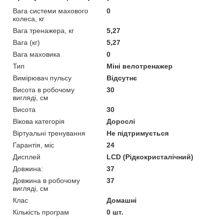
Вага системи махового
0
колеса, кг
Вага тренажера, кг
5,27
Вага (кг)
5,27
Вага маховика
0
Тип
Міні велотренажер
Вимірювач пульсу
Відсутнє
Висота в робочому
30
вигляді, см
Висота
30
Вікова категорія
Дорослі
Віртуальні тренування
Не підтримується
Гарантія, міс
24
Дисплей
LCD (Рідкокристалічний)
Довжина:
37
Довжина в робочому
37
вигляді, см
Клас
Домашні
Кількість програм
0 шт.