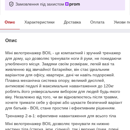
Замовлення під захистом
Опис
Характеристики
Доставка
Оплата
Умови п
Опис
Міні велотренажер BOIL - це компактний і зручний тренажер
для дому, що дозволяє тренувати ноги й руки, не покидаючи
улюбленого місця. Завдяки своїм розмірам, легкій вазі та
живленню від звичайної батарейки, він стає ідеальним
варіантом для офісу, квартири, дачі чи навіть подорожей.
Плавна механічна система опору, великий дисплей,
антиковзкі педалі й максимальне навантаження до 120кг
роблять його універсальним вибором для людей будь-якого
віку. Незалежно від того, чи ви відновлюєтесь після травми,
хочете тримати себе у формі або шукаєте безпечний варіант
для батьків - BOIL стане простим і ефективним рішенням.
Тренажер 2-в-1: ефективне навантаження для всього тіла
Міні велотренажер BOIL дозволяє тренувати як нижню
частину тіла (стегна, ікри, сідниці), так і верхню (руки, плечі,