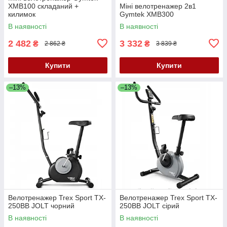
XMB100 складаний +
Міні велотренажер 2в1
килимок
Gymtek XMB300
В наявності
В наявності
2 482
3 332
₴
₴
2 862 ₴
3 839 ₴
Купити
Купити
–13%
–13%
Велотренажер Trex Sport TX-
Велотренажер Trex Sport TX-
250BB JOLT чорний
250BB JOLT сірий
В наявності
В наявності