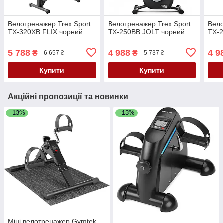
Велотренажер Trex Sport
Велотренажер Trex Sport
Вело
TX-320XB FLIX чорний
TX-250BB JOLT чорний
TX-2
5 788
4 988
4 9
₴
₴
6 657 ₴
5 737 ₴
Купити
Купити
Акційні пропозиції та новинки
–13%
–13%
Міні велотренажер Gymtek