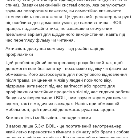
спина). Завдяки механічній системі опору, яка регулюється
зручним поворотним важелем, ви самостійно визначаєте
інтенсивність навантаження. Це ідеальний тренажер для рук і
ніг, особливо для домашніх умов, де важлива тиша - BOIL
працює надзвичайно тихо, не заважаючи оточуючим.
Ідеальний варіант для щоденного використання, навіть під
час перегляду фільму чи читання.
Активність доступна кожному - від реабілітації до
профілактики
Цей реабілітаційний велотренажер розроблений так, щоб
допомогти всім без винятку - незалежно від віку чи фізичних
обмежень. Його застосовують для поступового відновлення
після травм, зміцнення м'язів у людей похилого віку,
підтримки активності під час вагітності або просто для
профілактики застійних процесів у тілі під час сидячої роботи.
Завдяки універсальності BOIL, ним зручно користуватись як
вдома, так і в медичних закладах. Навіть при обмеженій
мобільності, цей пристрій допомагає рухатись щодня.
Компактність і мобільність - завжди з вами
З вагою лише 5,3кг, BOIL - це портативний велотренажер,
який легко переносити з кімнати в кімнату або брати з собою
на дачу, в офіс чи у поїздку. Він не потребує підключення до