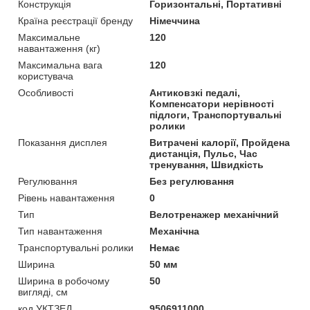
Конструкція
Горизонтальні, Портативні
Країна реєстрації бренду
Німеччина
Максимальне
120
навантаження (кг)
Максимальна вага
120
користувача
Особливості
Антиковзкі педалі,
Компенсатори нерівності
підлоги, Транспортувальні
ролики
Показання дисплея
Витрачені калорії, Пройдена
дистанція, Пульс, Час
тренування, Швидкість
Регулювання
Без регулювання
Рівень навантаження
0
Тип
Велотренажер механічний
Тип навантаження
Механічна
Транспортувальні ролики
Немає
Ширина
50 мм
Ширина в робочому
50
вигляді, см
код УКТЗЕД
9506911000