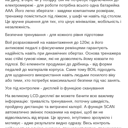
електромережі - для роботи потрібна всього одна батарейка
AAA. Його легко зберігати - завдяки компактним розмірам,
тренажер поміститься під ліжком, у шафі чи навіть під столом.
Це зручне рішення для тих, хто цінує мінімалізм, мобільність і
незалежність.
Безпечне тренування - для кожного рівня підготовки
Boil розрахований на навантаження до 120кг, а його
антиковзкі педалі з фіксуючими ремінцями гарантують
надійність навіть при динамічних обертах. Основа тренажера
має стійкі гумові ніжки, які не дозволяють йому ковзати по
підлозі. Всі елементи продумані до дрібниць - від форми
педалей до матеріалів корпуса. Саме тому BOIL підходить
для щоденного використання навіть людьми похилого віку
або тими, хто потребує максимальної безпеки під час занять.
Усе під контролем - дисплей із функцією сканування
На великому LCD-дисплеї ви можете бачити всю важливу
інформацію: тривалість тренування, поточну швидкість,
пройдену дистанцію та витрачені калорії. А функція SCAN
автоматично змінює показники на екрані, щоб ви не
відволікались від вправ. Це зручно, інтуїтивно зрозуміло і
мотивує - адже результати видно одразу. Весь контроль