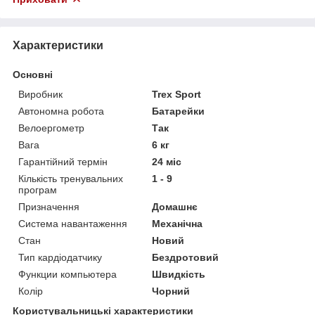
Характеристики
Основні
Виробник
Trex Sport
Автономна робота
Батарейки
Велоергометр
Так
Вага
6 кг
Гарантійний термін
24 міс
Кількість тренувальних
1 - 9
програм
Призначення
Домашнє
Система навантаження
Механічна
Стан
Новий
Тип кардіодатчику
Бездротовий
Функции компьютера
Швидкість
Колір
Чорний
Користувальницькі характеристики