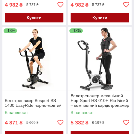
4 982
4 982
₴
₴
5 737 ₴
5 737 ₴
Купити
Купити
–13%
–13%
Велотренажер механічний
Велотренажер Besport BS-
Hop-Sport HS-010H Rio Білий
1430 EasyRide чорно-жовтий
– компактний кардіотренажер
до 120 кг
В наявності
В наявності
4 871
5 382
₴
₴
5 609 ₴
6 197 ₴