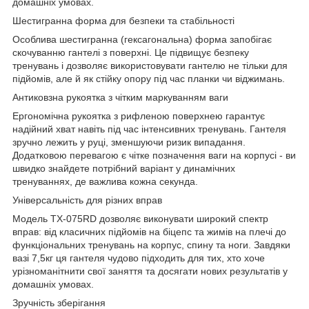
домашніх умовах.
Шестигранна форма для безпеки та стабільності
Особлива шестигранна (гексагональна) форма запобігає
скочуванню гантелі з поверхні. Це підвищує безпеку
тренувань і дозволяє використовувати гантелю не тільки для
підйомів, але й як стійку опору під час планки чи віджимань.
Антиковзна рукоятка з чітким маркуванням ваги
Ергономічна рукоятка з рифленою поверхнею гарантує
надійний хват навіть під час інтенсивних тренувань. Гантеля
зручно лежить у руці, зменшуючи ризик випадання.
Додатковою перевагою є чітке позначення ваги на корпусі - ви
швидко знайдете потрібний варіант у динамічних
тренуваннях, де важлива кожна секунда.
Універсальність для різних вправ
Модель TX-075RD дозволяє виконувати широкий спектр
вправ: від класичних підйомів на біцепс та жимів на плечі до
функціональних тренувань на корпус, спину та ноги. Завдяки
вазі 7,5кг ця гантеля чудово підходить для тих, хто хоче
урізноманітнити свої заняття та досягати нових результатів у
домашніх умовах.
Зручність зберігання