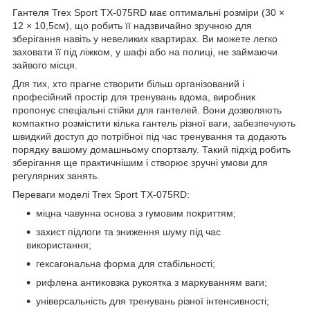
Гантеля Trex Sport TX-075RD має оптимальні розміри (30 ×
12 × 10,5см), що робить її надзвичайно зручною для
зберігання навіть у невеликих квартирах. Ви можете легко
заховати її під ліжком, у шафі або на полиці, не займаючи
зайвого місця.
Для тих, хто прагне створити більш організований і
професійний простір для тренувань вдома, виробник
пропонує спеціальні стійки для гантелей. Вони дозволяють
компактно розмістити кілька гантель різної ваги, забезпечують
швидкий доступ до потрібної під час тренування та додають
порядку вашому домашньому спортзалу. Такий підхід робить
зберігання ще практичнішим і створює зручні умови для
регулярних занять.
Переваги моделі Trex Sport TX-075RD:
міцна чавунна основа з гумовим покриттям;
захист підлоги та зниження шуму під час
використання;
гексагональна форма для стабільності;
рифлена антиковзка рукоятка з маркуванням ваги;
універсальність для тренувань різної інтенсивності;