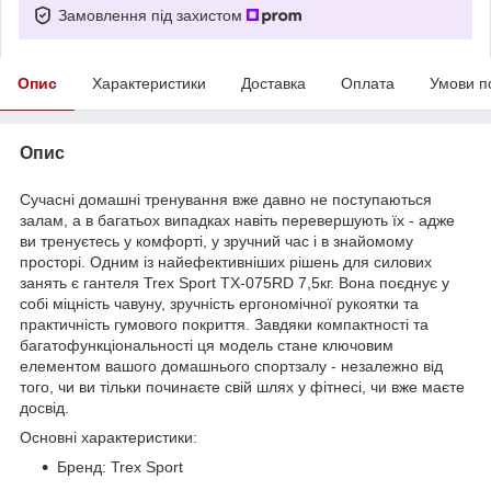
Замовлення під захистом
Опис
Характеристики
Доставка
Оплата
Умови п
Опис
Сучасні домашні тренування вже давно не поступаються
залам, а в багатьох випадках навіть перевершують їх - адже
ви тренуєтесь у комфорті, у зручний час і в знайомому
просторі. Одним із найефективніших рішень для силових
занять є гантеля Trex Sport TX-075RD 7,5кг. Вона поєднує у
собі міцність чавуну, зручність ергономічної рукоятки та
практичність гумового покриття. Завдяки компактності та
багатофункціональності ця модель стане ключовим
елементом вашого домашнього спортзалу - незалежно від
того, чи ви тільки починаєте свій шлях у фітнесі, чи вже маєте
досвід.
Основні характеристики:
Бренд: Trex Sport