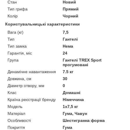
Стан
Новий
Тип грифа
Прямий
Колір
Чорний
Користувальницькі характеристики
Вага (кг)
7,5
Тип
Гантелі
Тип замка
Нема
Гарантія, міс
24
Група
Гантелі TREX Sport
прогумовані
Динамічне навантаження
7.5 кг
Довжина, см
30
Діаметр отвору, мм
0
Клас
Домашні
Країна реєстрації бренду
Німеччина
Мoдель
1x7,5 кг
Матеріал
Гума, Чавун
Особливості
Шестигранна форма
Покриття
Гума