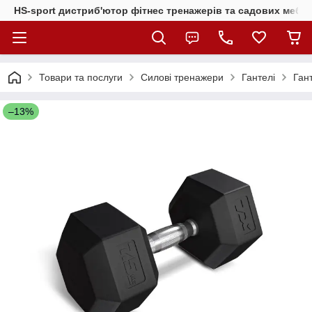
HS-sport дистриб'ютор фітнес тренажерів та садових меблі
Товари та послуги
Силові тренажери
Гантелі
Ган
–13%