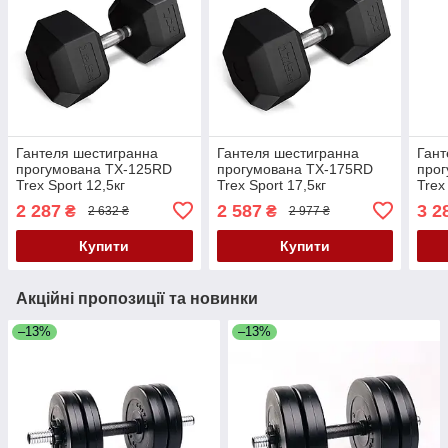
Гантеля шестигранна
Гантеля шестигранна
Гант
прогумована TX-125RD
прогумована TX-175RD
про
Trex Sport 12,5кг
Trex Sport 17,5кг
Trex
2 287
2 587
3 2
₴
₴
2 632 ₴
2 977 ₴
Купити
Купити
Акційні пропозиції та новинки
–13%
–13%