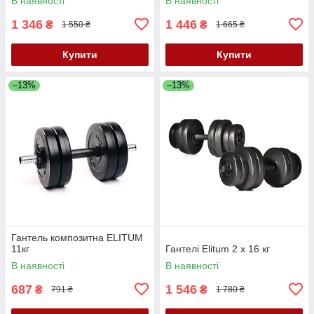
В наявності
В наявності
1 346
1 446
₴
₴
1 550 ₴
1 665 ₴
Купити
Купити
–13%
–13%
Гантель композитна ELITUM
11кг
Гантелі Elitum 2 х 16 кг
В наявності
В наявності
687
1 546
₴
₴
791 ₴
1 780 ₴