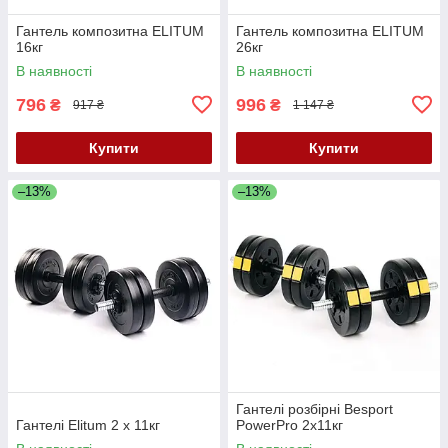
Гантель композитна ELITUM
Гантель композитна ELITUM
16кг
26кг
В наявності
В наявності
796
996
₴
₴
917 ₴
1 147 ₴
Купити
Купити
–13%
–13%
Гантелі розбірні Besport
Гантелі Elitum 2 х 11кг
PowerPro 2х11кг