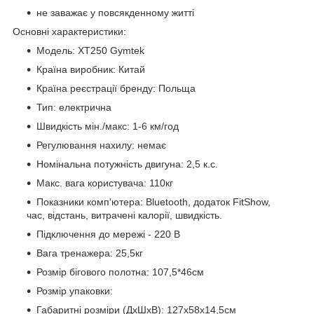
не заважає у повсякденному житті
Основні характеристики:
Модель: XT250 Gymtek
Країна виробник: Китай
Країна реєстрації бренду: Польща
Тип: електрична
Швидкість мін./макс: 1-6 км/год
Регулювання нахилу: немає
Номінальна потужність двигуна: 2,5 к.с.
Макс. вага користувача: 110кг
Показники комп'ютера: Bluetooth, додаток FitShow,
час, відстань, витрачені калорії, швидкість.
Підключення до мережі - 220 В
Вага тренажера: 25,5кг
Розмір бігового полотна: 107,5*46см
Розмір упаковки:
Габаритні розміри (ДхШхВ): 127х58х14,5см