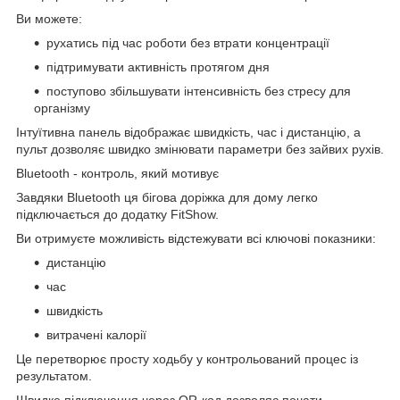
Ви можете:
рухатись під час роботи без втрати концентрації
підтримувати активність протягом дня
поступово збільшувати інтенсивність без стресу для
організму
Інтуїтивна панель відображає швидкість, час і дистанцію, а
пульт дозволяє швидко змінювати параметри без зайвих рухів.
Bluetooth - контроль, який мотивує
Завдяки Bluetooth ця бігова доріжка для дому легко
підключається до додатку FitShow.
Ви отримуєте можливість відстежувати всі ключові показники:
дистанцію
час
швидкість
витрачені калорії
Це перетворює просту ходьбу у контрольований процес із
результатом.
Швидке підключення через QR-код дозволяє почати