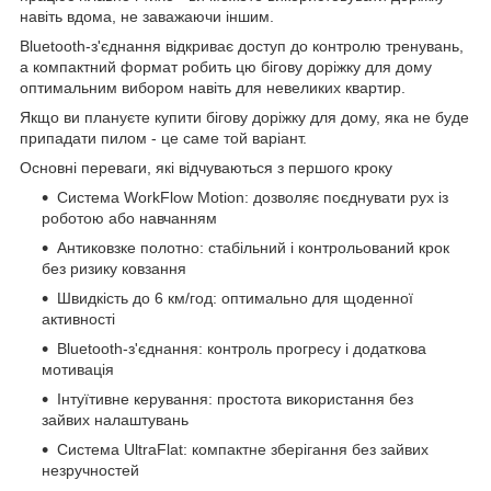
навіть вдома, не заважаючи іншим.
Bluetooth-з'єднання відкриває доступ до контролю тренувань,
а компактний формат робить цю бігову доріжку для дому
оптимальним вибором навіть для невеликих квартир.
Якщо ви плануєте купити бігову доріжку для дому, яка не буде
припадати пилом - це саме той варіант.
Основні переваги, які відчуваються з першого кроку
Система WorkFlow Motion: дозволяє поєднувати рух із
роботою або навчанням
Антиковзке полотно: стабільний і контрольований крок
без ризику ковзання
Швидкість до 6 км/год: оптимально для щоденної
активності
Bluetooth-з'єднання: контроль прогресу і додаткова
мотивація
Інтуїтивне керування: простота використання без
зайвих налаштувань
Система UltraFlat: компактне зберігання без зайвих
незручностей