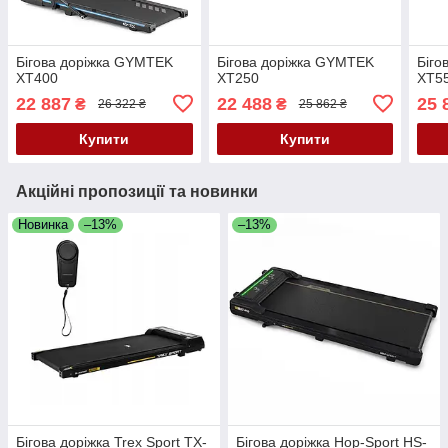
Бігова доріжка GYMTEK
Бігова доріжка GYMTEK
Біго
XT400
XT250
XT55
22 887
22 488
25 
₴
₴
26 322 ₴
25 862 ₴
Купити
Купити
Акційні пропозиції та новинки
Новинка
–13%
–13%
Бігова доріжка Trex Sport TX-
Бігова доріжка Hop-Sport HS-