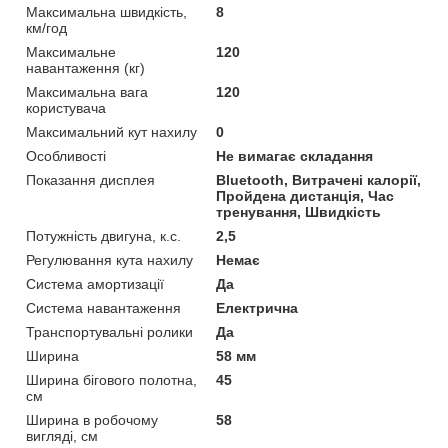
Максимальна швидкість,
8
км/год
Максимальне
120
навантаження (кг)
Максимальна вага
120
користувача
Максимальний кут нахилу
0
Особливості
Не вимагає складання
Показання дисплея
Bluetooth, Витрачені калорії,
Пройдена дистанція, Час
тренування, Швидкість
Потужність двигуна, к.с.
2,5
Регулювання кута нахилу
Немає
Система амортизації
Да
Система навантаження
Електрична
Транспортувальні ролики
Да
Ширина
58 мм
Ширина бігового полотна,
45
см
Ширина в робочому
58
вигляді, см