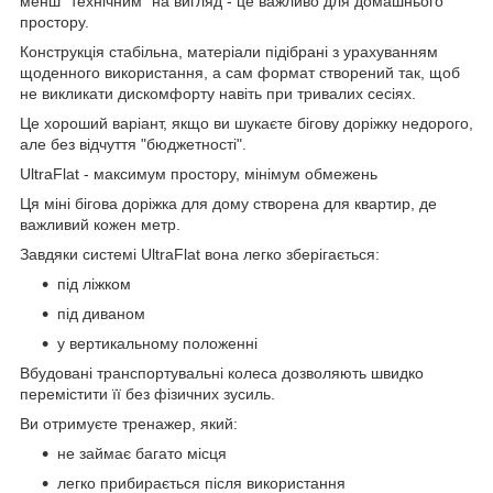
менш "технічним" на вигляд - це важливо для домашнього
простору.
Конструкція стабільна, матеріали підібрані з урахуванням
щоденного використання, а сам формат створений так, щоб
не викликати дискомфорту навіть при тривалих сесіях.
Це хороший варіант, якщо ви шукаєте бігову доріжку недорого,
але без відчуття "бюджетності".
UltraFlat - максимум простору, мінімум обмежень
Ця міні бігова доріжка для дому створена для квартир, де
важливий кожен метр.
Завдяки системі UltraFlat вона легко зберігається:
під ліжком
під диваном
у вертикальному положенні
Вбудовані транспортувальні колеса дозволяють швидко
перемістити її без фізичних зусиль.
Ви отримуєте тренажер, який:
не займає багато місця
легко прибирається після використання