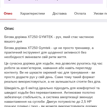
Опис
Характеристики
Доставка
Оплата
Умови п
Опис
Бігова доріжка XT250 GYMTEK - рух, який стає частиною
вашого дня
Бігова доріжка XT250 Gymtek - це не просто тренажер, а
практичний інструмент для щоденної активності без
необхідності змінювати свій ритм життя.
Це сучасна доріжка для ходьби, яка дозволяє рухатись під час
роботи за комп'ютером, навчання або навіть перегляду
контенту. Ви не шукаєте окремий час для тренування - ви
просто додаєте рух у свій день. Саме тому такий формат
реально використовується, а не залишається стояти без діла.
Швидкість до 6 км/год ідеально підходить для комфортної та
швидкої ходьби без перевантаження. Антиковзке полотно
забезпечує стабільність, а система амортизації зменшує
навантаження на суглоби. Двигун потужністю до 2,5 HP
працює плавно і тихо - ви можете використовувати доріжку