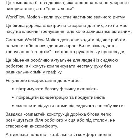
Це компактна бігова доріжка, яка створена для регулярного
використання, а не "для галочки".
WorkFlow Motion - коли рух стає частиною звичного ритму
Ця бігова доріжка електрична створена для тих, хто не має
часу на класичні тренування, але хоче залишатись активним.
Система WorkFlow Motion дозволяє ходити під час роботи,
навчання або повсякденних справ. Ви не відкладаєте
тренування "на потім" - ви просто рухаєтесь у процесі дня.
Це рішення особливо актуальне для людей із сидячою
роботою, які хочуть компенсувати нестачу руху без
радикальних змін у графіку.
Регулярне використання допомагає:
підтримувати базову фізичну активність
покращити концентрацію та продуктивність
зменшити відчуття втоми від сидячого способу життя
Завдяки компактній конструкції доріжка бігова легко
розміщується біля робочого місця або під столом, не
створюючи дискомфорту.
Антиковзке полотно - стабільність і комфорт щодня