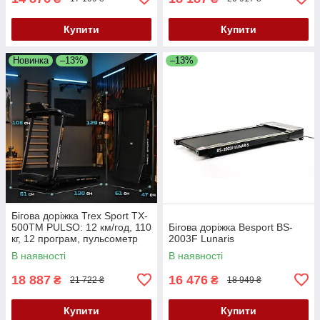
Купити
Купити
Новинка
–13%
–13%
Бігова доріжка Trex Sport TX-
500TM PULSO: 12 км/год, 110
Бігова доріжка Besport BS-
кг, 12 програм, пульсометр
2003F Lunaris
В наявності
В наявності
18 887
16 476
₴
₴
21 722 ₴
18 949 ₴
Купити
Купити