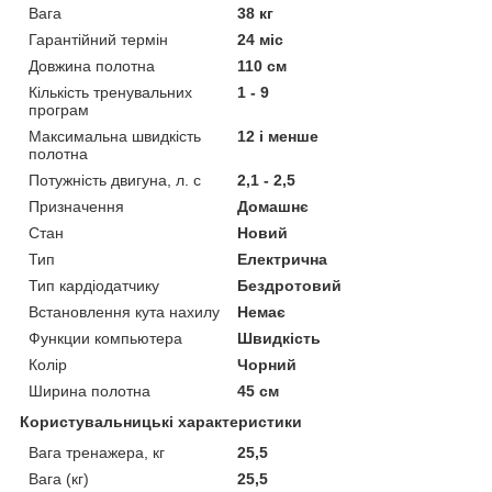
Вага
38 кг
Гарантійний термін
24 міс
Довжина полотна
110 см
Кількість тренувальних
1 - 9
програм
Максимальна швидкість
12 і менше
полотна
Потужність двигуна, л. с
2,1 - 2,5
Призначення
Домашнє
Стан
Новий
Тип
Електрична
Тип кардіодатчику
Бездротовий
Встановлення кута нахилу
Немає
Функции компьютера
Швидкість
Колір
Чорний
Ширина полотна
45 см
Користувальницькі характеристики
Вага тренажера, кг
25,5
Вага (кг)
25,5