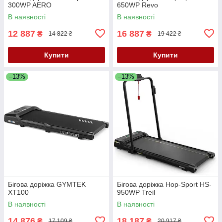
300WP AERO
650WP Revo
В наявності
В наявності
12 887
16 887
₴
₴
14 822 ₴
19 422 ₴
Купити
Купити
–13%
–13%
Бігова доріжка GYMTEK
Бігова доріжка Hop-Sport HS-
XT100
950WP Treil
В наявності
В наявності
14 876
18 187
₴
₴
17 109 ₴
20 917 ₴