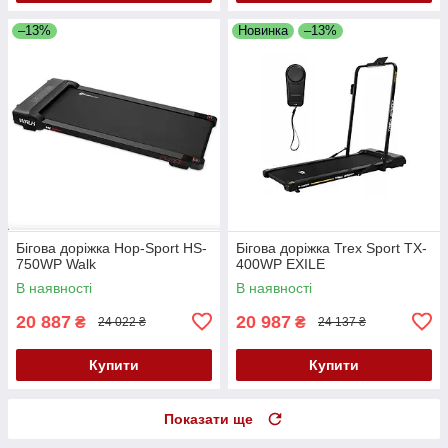
–13%
Новинка
–13%
Бігова доріжка Hop-Sport HS-
Бігова доріжка Trex Sport TX-
750WP Walk
400WP EXILE
В наявності
В наявності
20 887
20 987
₴
₴
24 022 ₴
24 137 ₴
Купити
Купити
Показати ще