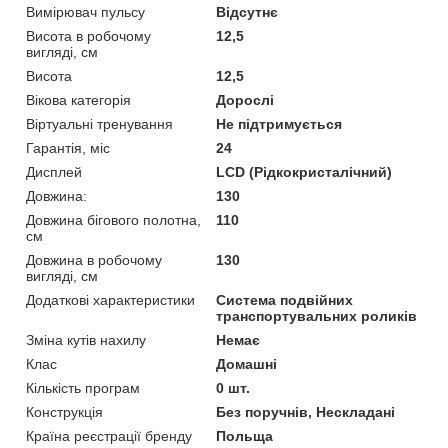
Вимірювач пульсу
Відсутнє
Висота в робочому
12,5
вигляді, см
Висота
12,5
Вікова категорія
Дорослі
Віртуальні тренування
Не підтримується
Гарантія, міс
24
Дисплей
LCD (Рідкокристалічний)
Довжина:
130
Довжина бігового полотна,
110
см
Довжина в робочому
130
вигляді, см
Додаткові характеристики
Система подвійних
транспортувальних роликів
Зміна кутів нахилу
Немає
Клас
Домашні
Кількість програм
0 шт.
Конструкція
Без поручнів, Нескладані
Країна реєстрації бренду
Польща