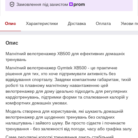
Замовлення під захистом
Опис
Характеристики
Доставка
Оплата
Умови п
Опис
Магнітний велотренажер XB500 для ефективних домашніх
тренувань
Магнітний велотренажер Gymtek XB500 - це практичне
рішення для тих, хто хоче підтримувати активність без
відвідування спортзалу. Завдяки компактним габаритам, тихій
роботі та плавному магнітному навантаженню цей
велотренажер для дому ідеально підходить для регулярних
кардіотренувань, підтримки форми та спалювання калорій у
комфортних домашніх умовах.
Модель створена для користувачів, які шукають домашній
велотренажер для щоденних тренувань без складних
налаштувань і зайвого шуму. Ви просто сідаєте і починаєте
тренування - без залежності від погоди, часу або графіка залу.
Саме регулярні короткі тренування дають стабільний