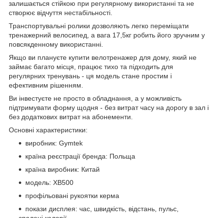
залишається стійкою при регулярному використанні та не
створює відчуття нестабільності.
Транспортувальні ролики дозволяють легко переміщати
тренажерний велосипед, а вага 17,5кг робить його зручним у
повсякденному використанні.
Якщо ви плануєте купити велотренажер для дому, який не
займає багато місця, працює тихо та підходить для
регулярних тренувань - ця модель стане простим і
ефективним рішенням.
Ви інвестуєте не просто в обладнання, а у можливість
підтримувати форму щодня - без витрат часу на дорогу в зал і
без додаткових витрат на абонементи.
Основні характеристики:
виробник: Gymtek
країна реєстрації бренда: Польща
країна виробник: Китай
модель: XB500
профільовані рукоятки керма
покази дисплея: час, швидкість, відстань, пульс,
спалені калорії