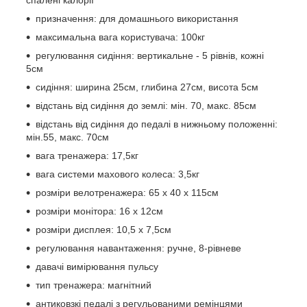
призначення: для домашнього використання
максимальна вага користувача: 100кг
регулювання сидіння: вертикальне - 5 рівнів, кожні
5см
сидіння: ширина 25см, глибина 27см, висота 5см
відстань від сидіння до землі: мін. 70, макс. 85см
відстань від сидіння до педалі в нижньому положенні:
мін.55, макс. 70см
вага тренажера: 17,5кг
вага системи махового колеса: 3,5кг
розміри велотренажера: 65 x 40 x 115см
розміри монітора: 16 х 12см
розміри дисплея: 10,5 х 7,5см
регулювання навантаження: ручне, 8-рівневе
давачі вимірювання пульсу
тип тренажера: магнітний
антиковзкі педалі з регульованими ремінцями