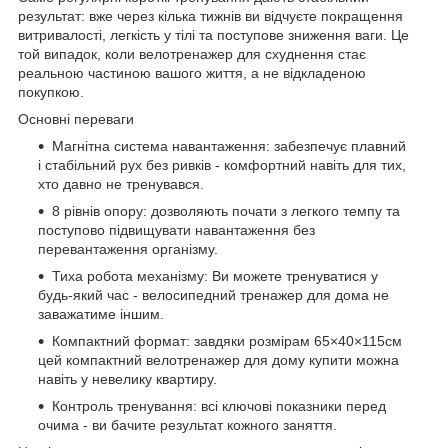
результат: вже через кілька тижнів ви відчуєте покращення
витривалості, легкість у тілі та поступове зниження ваги. Це
той випадок, коли велотренажер для схуднення стає
реальною частиною вашого життя, а не відкладеною
покупкою.
Основні переваги
Магнітна система навантаження: забезпечує плавний
і стабільний рух без ривків - комфортний навіть для тих,
хто давно не тренувався.
8 рівнів опору: дозволяють почати з легкого темпу та
поступово підвищувати навантаження без
перевантаження організму.
Тиха робота механізму: Ви можете тренуватися у
будь-який час - велосипедний тренажер для дома не
заважатиме іншим.
Компактний формат: завдяки розмірам 65×40×115см
цей компактний велотренажер для дому купити можна
навіть у невелику квартиру.
Контроль тренування: всі ключові показники перед
очима - ви бачите результат кожного заняття.