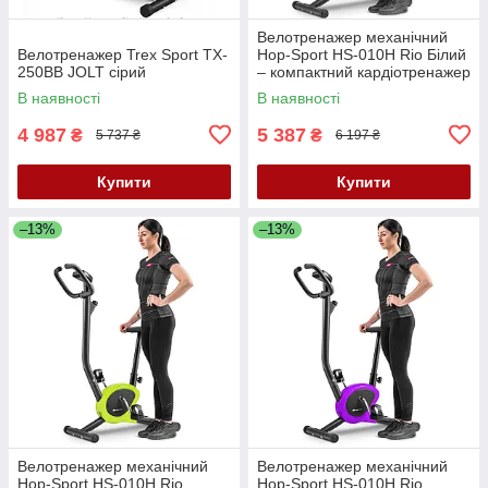
Велотренажер механічний
Велотренажер Trex Sport TX-
Hop-Sport HS-010H Rio Білий
250BB JOLT сірий
– компактний кардіотренажер
до 120 кг
В наявності
В наявності
4 987
5 387
₴
₴
5 737 ₴
6 197 ₴
Купити
Купити
–13%
–13%
Велотренажер механічний
Велотренажер механічний
Hop-Sport HS-010H Rio
Hop-Sport HS-010H Rio