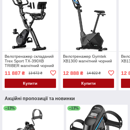
Велотренажер складаний
Велотренажер Gymtek
Вел
Trex Sport TX-390XB
XB1300 магнітний чорний
XB13
TRIBER магнітний чорний
11 887
12 888
12 
₴
₴
13 672 ₴
14 822 ₴
Купити
Купити
Акційні пропозиції та новинки
–13%
–13%