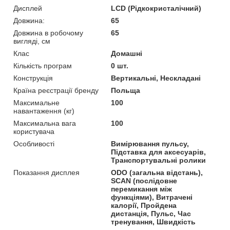
Дисплей
LCD (Рідкокристалічний)
Довжина:
65
Довжина в робочому
65
вигляді, см
Клас
Домашні
Кількість програм
0 шт.
Конструкція
Вертикальні, Нескладані
Країна реєстрації бренду
Польща
Максимальне
100
навантаження (кг)
Максимальна вага
100
користувача
Особливості
Вимірювання пульсу,
Підставка для аксесуарів,
Транспортувальні ролики
Показання дисплея
ODO (загальна відстань),
SCAN (послідовне
перемикання між
функціями), Витрачені
калорії, Пройдена
дистанція, Пульс, Час
тренування, Швидкість