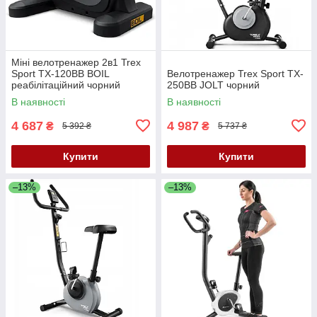
Міні велотренажер 2в1 Trex
Sport TX-120BB BOIL
Велотренажер Trex Sport TX-
реабілітаційний чорний
250BB JOLT чорний
В наявності
В наявності
4 687
4 987
₴
₴
5 392 ₴
5 737 ₴
Купити
Купити
–13%
–13%