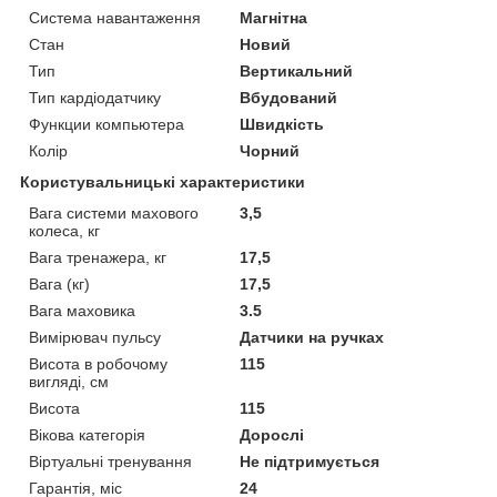
Система навантаження
Магнітна
Стан
Новий
Тип
Вертикальний
Тип кардіодатчику
Вбудований
Функции компьютера
Швидкість
Колір
Чорний
Користувальницькі характеристики
Вага системи махового
3,5
колеса, кг
Вага тренажера, кг
17,5
Вага (кг)
17,5
Вага маховика
3.5
Вимірювач пульсу
Датчики на ручках
Висота в робочому
115
вигляді, см
Висота
115
Вікова категорія
Дорослі
Віртуальні тренування
Не підтримується
Гарантія, міс
24