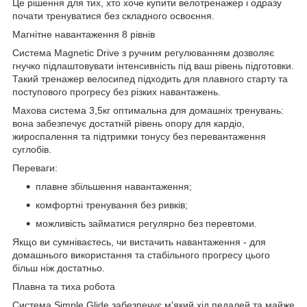
Це рішення для тих, хто хоче купити велотренажер і одразу
почати тренуватися без складного освоєння.
Магнітне навантаження 8 рівнів
Система Magnetic Drive з ручним регулюванням дозволяє
гнучко підлаштовувати інтенсивність під ваш рівень підготовки.
Такий тренажер велосипед підходить для плавного старту та
поступового прогресу без різких навантажень.
Махова система 3,5кг оптимальна для домашніх тренувань:
вона забезпечує достатній рівень опору для кардіо,
жироспалення та підтримки тонусу без перевантаження
суглобів.
Переваги:
плавне збільшення навантаження;
комфортні тренування без ривків;
можливість займатися регулярно без перевтоми.
Якщо ви сумніваєтесь, чи вистачить навантаження - для
домашнього використання та стабільного прогресу цього
більш ніж достатньо.
Плавна та тиха робота
Система Simple Glide забезпечує м'який хід педалей та майже