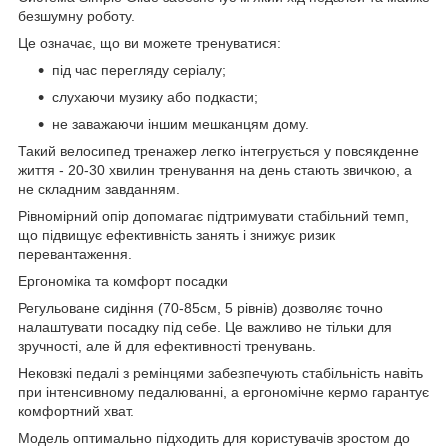
безшумну роботу.
Це означає, що ви можете тренуватися:
під час перегляду серіалу;
слухаючи музику або подкасти;
не заважаючи іншим мешканцям дому.
Такий велосипед тренажер легко інтегрується у повсякденне
життя - 20-30 хвилин тренування на день стають звичкою, а
не складним завданням.
Рівномірний опір допомагає підтримувати стабільний темп,
що підвищує ефективність занять і знижує ризик
перевантаження.
Ергономіка та комфорт посадки
Регульоване сидіння (70-85см, 5 рівнів) дозволяє точно
налаштувати посадку під себе. Це важливо не тільки для
зручності, але й для ефективності тренувань.
Нековзкі педалі з ремінцями забезпечують стабільність навіть
при інтенсивному педалюванні, а ергономічне кермо гарантує
комфортний хват.
Модель оптимально підходить для користувачів зростом до