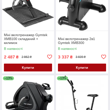
Міні велотренажер Gymtek
XMB100 складаний +
Міні велотренажер 2в1
килимок
Gymtek XMB300
В наявності
В наявності
2 487
3 337
₴
₴
2 862 ₴
3 839 ₴
Купити
Купити
–13%
–13%